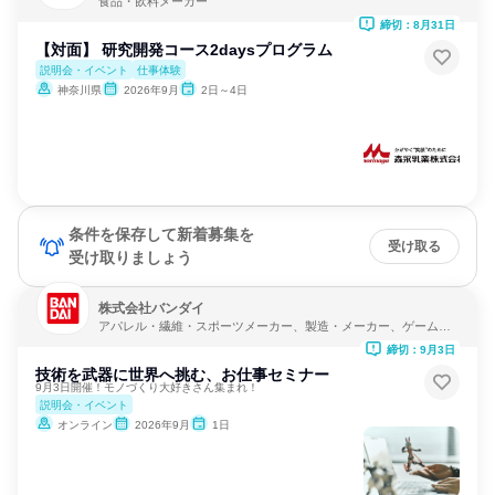
食品・飲料メーカー
締切：8月31日
【対面】 研究開発コース2daysプログラム
説明会・イベント
仕事体験
神奈川県
2026年9月
2日～4日
条件を保存して新着募集を
受け取る
受け取りましょう
株式会社バンダイ
アパレル・繊維・スポーツメーカー、製造・メーカー、ゲーム制
作・販売
締切：9月3日
技術を武器に世界へ挑む、お仕事セミナー
9月3日開催！モノづくり大好きさん集まれ！
説明会・イベント
オンライン
2026年9月
1日