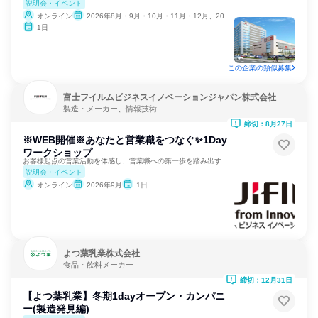
説明会・イベント
オンライン
2026年8月・9月・10月・11月・12月、2027年1月
1日
この企業の類似募集
富士フイルムビジネスイノベーションジャパン株式会社
製造・メーカー、情報技術
締切：8月27日
※WEB開催※あなたと営業職をつなぐ✨1Day
ワークショップ
お客様起点の営業活動を体感し、営業職への第一歩を踏み出す
説明会・イベント
オンライン
2026年9月
1日
よつ葉乳業株式会社
食品・飲料メーカー
締切：12月31日
【よつ葉乳業】冬期1dayオープン・カンパニ
ー(製造発見編)