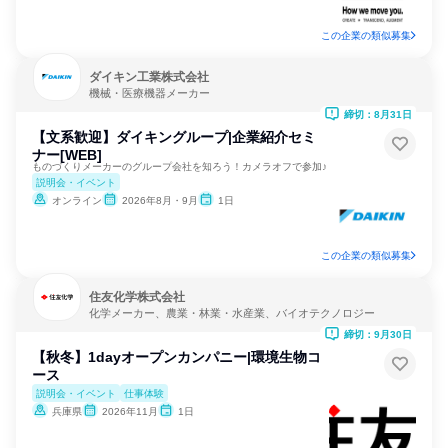
この企業の類似募集
ダイキン工業株式会社
機械・医療機器メーカー
締切：8月31日
【文系歓迎】ダイキングループ|企業紹介セミ
ナー[WEB]
ものづくりメーカーのグループ会社を知ろう！カメラオフで参加♪
説明会・イベント
オンライン
2026年8月・9月
1日
この企業の類似募集
住友化学株式会社
化学メーカー、農業・林業・水産業、バイオテクノロジー
締切：9月30日
【秋冬】1dayオープンカンパニー|環境生物コ
ース
説明会・イベント
仕事体験
兵庫県
2026年11月
1日