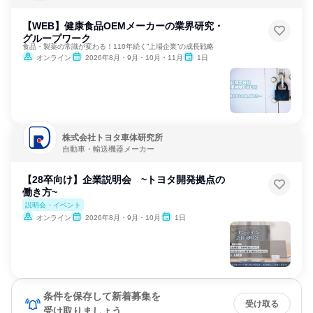
【WEB】健康食品OEMメーカーの業界研究・
グループワーク
食品・製薬の常識が変わる！110年続く”上場企業”の成長戦略
オンライン
2026年8月・9月・10月・11月
1日
株式会社トヨタ車体研究所
自動車・輸送機器メーカー
【28卒向け】企業説明会 ~トヨタ開発拠点の
働き方~
説明会・イベント
オンライン
2026年8月・9月・10月
1日
条件を保存して新着募集を
受け取る
受け取りましょう