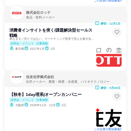
この企業の類似募集
株式会社ロッテ
食品・飲料メーカー
締切：12月1日
消費者インサイトを突く/課題解決型セールス
戦略
単なるモノ売りではない。マーケティング思考で売上を最大化する
説明会・イベント
仕事体験
東京都
2027年1月
1日
住友化学株式会社
化学メーカー、農業・林業・水産業、バイオテクノロジー
締切：9月30日
【秋冬】1day理系|オープンカンパニー
説明会・イベント
仕事体験
大阪府
2026年11月・12月
1日
この企業の類似募集