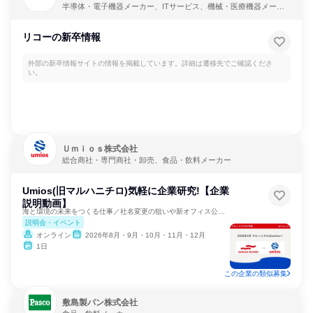
半導体・電子機器メーカー、ITサービス、機械・医療機器メーカ
ー
リコーの新卒情報
外部の新卒情報サイトの情報を掲載しています。詳細は遷移先でご確認くださ
い。
Ｕｍｉｏｓ株式会社
総合商社・専門商社・卸売、食品・飲料メーカー
Umios(旧マルハニチロ)気軽に企業研究!【企業
説明動画】
海と環境の未来をつくる仕事／社名変更の狙いや新オフィス公開！
説明会・イベント
オンライン
2026年8月・9月・10月・11月・12月
1日
この企業の類似募集
敷島製パン株式会社