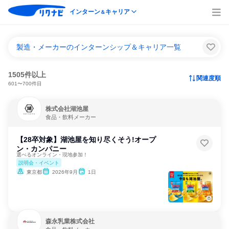
インターン
キャリア
＆
製造・メーカーのインターンシップ＆キャリア一覧
1505件以上
関連度順
601〜700件目
株式会社湖池屋
食品・飲料メーカー
【28卒対象】湖池屋を知り尽くそう!オープ
ン・カンパニー
選べるオンライン・現地参加！
説明会・イベント
東京都
2026年9月
1日
森永乳業株式会社