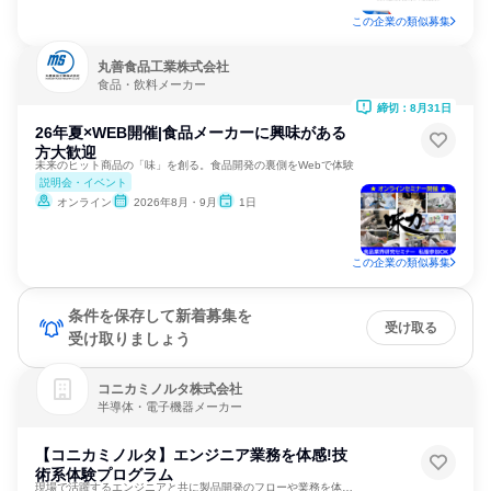
この企業の類似募集
丸善食品工業株式会社
食品・飲料メーカー
締切：8月31日
26年夏×WEB開催|食品メーカーに興味がある
方大歓迎
未来のヒット商品の「味」を創る。食品開発の裏側をWebで体験
説明会・イベント
オンライン
2026年8月・9月
1日
この企業の類似募集
条件を保存して新着募集を
受け取る
受け取りましょう
コニカミノルタ株式会社
半導体・電子機器メーカー
【コニカミノルタ】エンジニア業務を体感!技
術系体験プログラム
現場で活躍するエンジニアと共に製品開発のフローや業務を体験！