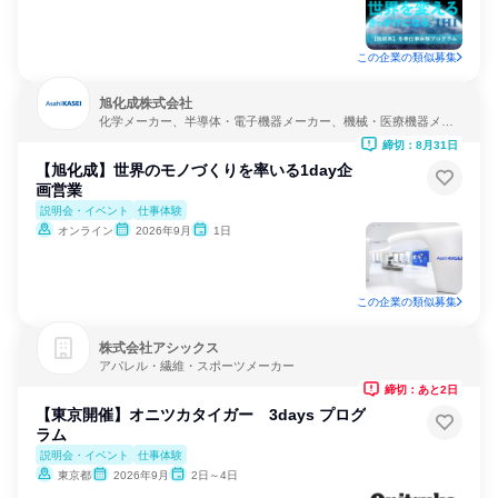
この企業の類似募集
旭化成株式会社
化学メーカー、半導体・電子機器メーカー、機械・医療機器メー
カー
締切：8月31日
【旭化成】世界のモノづくりを率いる1day企
画営業
説明会・イベント
仕事体験
オンライン
2026年9月
1日
この企業の類似募集
株式会社アシックス
アパレル・繊維・スポーツメーカー
締切：あと2日
【東京開催】オニツカタイガー 3days プログ
ラム
説明会・イベント
仕事体験
東京都
2026年9月
2日～4日