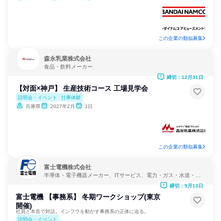
この企業の類似募集
森永乳業株式会社
食品・飲料メーカー
締切：12月31日
【対面×神戸】 生産技術コース 工場見学会
説明会・イベント
仕事体験
兵庫県
2027年2月
1日
この企業の類似募集
富士電機株式会社
半導体・電子機器メーカー、ITサービス、電力・ガス・水道・エ
ネルギー
締切：9月13日
富士電機 【事務系】 冬期ワークショップ(東京
開催)
社員と本音で対話。インフラを動かす事務系の正体に迫る。
説明会・イベント