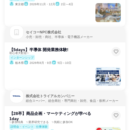
東京都
2026年11月・12月
2日～4日
セイコーNPC株式会社
小売・卸売・商社、半導体・電子機器メーカー
【5days】半導体 開発業務体験!
初心者大歓迎✨
インターンシップ
栃木県
2026年8月・9月
5日～10日
株式会社トライアルカンパニー
総合スーパー、総合商社・専門商社・卸売、食品・飲料メーカー
【28卒】商品企画・マーケティングが学べる
1day
✨参加特典 ✨業界研究できる ✨気軽に参加OK
説明会・イベント
仕事体験