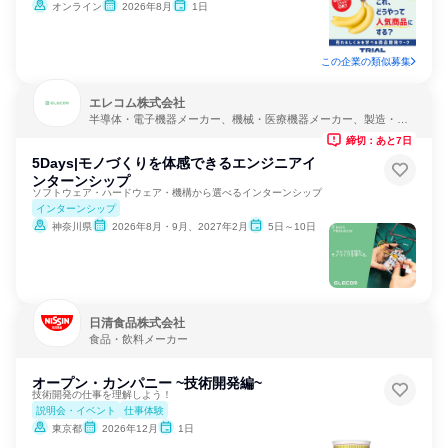
オンライン
2026年8月
1日
この企業の類似募集
エレコム株式会社
半導体・電子機器メーカー、機械・医療機器メーカー、製造・メ
ーカー
締切：あと7日
5Days|モノづくりを体感できるエンジニアイ
ンターンシップ
ソフトウェア・ハードウェア・機構から選べるインターンシップ
インターンシップ
神奈川県
2026年8月・9月、2027年2月
5日～10日
日清食品株式会社
食品・飲料メーカー
オープン・カンパニー ~技術開発編~
技術開発の仕事を理解しよう！
説明会・イベント
仕事体験
東京都
2026年12月
1日