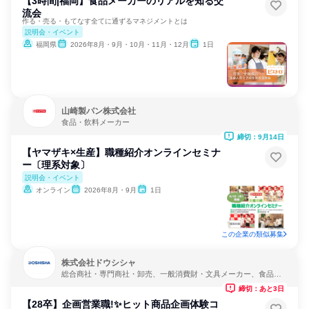
【3時間|福岡】食品メーカーのリアルを知る交
流会
作る・売る・もてなす全てに通ずるマネジメントとは
説明会・イベント
福岡県
2026年8月・9月・10月・11月・12月
1日
山崎製パン株式会社
食品・飲料メーカー
締切：9月14日
【ヤマザキ×生産】職種紹介オンラインセミナ
ー〔理系対象〕
説明会・イベント
オンライン
2026年8月・9月
1日
この企業の類似募集
株式会社ドウシシャ
総合商社・専門商社・卸売、一般消費財・文具メーカー、食品・
飲料メーカー
締切：あと3日
【28卒】企画営業職!✨ヒット商品企画体験コ