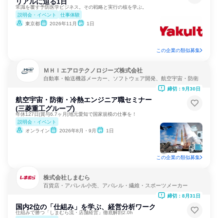
リアルに迫る1日
常識を覆す予防医学ビジネス。その戦略と実行の核を学ぶ。
説明会・イベント
仕事体験
東京都
2026年11月
1日
この企業の類似募集
ＭＨＩエアロテクノロジーズ株式会社
自動車・輸送機器メーカー、ソフトウェア開発、航空宇宙・防衛
締切：9月30日
航空宇宙・防衛・冷熱エンジニア職セミナー
(三菱重工グループ)
年休127日|賞与6.7ヶ月|地元愛知で国家規模の仕事を！
説明会・イベント
オンライン
2026年8月・9月
1日
この企業の類似募集
株式会社しまむら
百貨店・アパレル小売、アパレル・繊維・スポーツメーカー
締切：8月31日
国内2位の「仕組み」を学ぶ、経営分析ワーク
仕組みで勝つ「しまむら流・店舗経営」徹底解剖2.0h