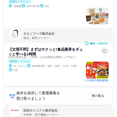
説明会・イベント
北海道
2027年2月
1日
タカノフーズ株式会社
食品・飲料メーカー
締切：9月30日
【文理不問】まずはサクッと!食品業界をギュ
ッと学べる1時間
日本の食卓を彩って90年｜おかめ納豆は業界シェアNo.1！
説明会・イベント
オンライン
2026年8月・9月・10月・11月・12月
1日
この企業の類似募集
条件を保存して新着募集を
受け取る
受け取りましょう
浜松ホトニクス株式会社
半導体・電子機器メーカー