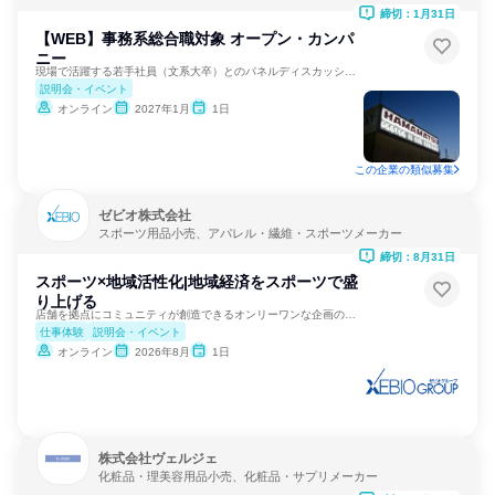
締切：1月31日
【WEB】事務系総合職対象 オープン・カンパ
ニー
現場で活躍する若手社員（文系大卒）とのパネルディスカッション
説明会・イベント
オンライン
2027年1月
1日
この企業の類似募集
ゼビオ株式会社
スポーツ用品小売、アパレル・繊維・スポーツメーカー
締切：8月31日
スポーツ×地域活性化|地域経済をスポーツで盛
り上げる
店舗を拠点にコミュニティが創造できるオンリーワンな企画の実現
仕事体験
説明会・イベント
オンライン
2026年8月
1日
株式会社ヴェルジェ
化粧品・理美容用品小売、化粧品・サプリメーカー