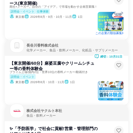
ース(東京開催)
商社×メーカー。自分の「アイデア」で市場を動かす企画営業職！
説明会・イベント
仕事体験
東京都
2026年8月・9月・10月・11月
1日
この企業の類似募集
長谷川香料株式会社
化学メーカー、食品・飲料メーカー、化粧品・サプリメーカー
締切：10月31日
【東京開催/60分】麻婆豆腐やクリームシチュ
ー等の香料体験会
プライム上場/国内2位・世界10位の香料メーカー/動画付き
説明会・イベント
東京都
2026年8月・10月・11月
1日
株式会社ヤクルト本社
食品・飲料メーカー
✨「予防医学」で社会に貢献!営業・管理部門の