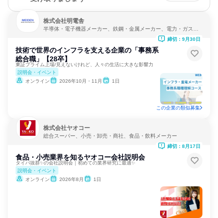
株式会社明電舎
半導体・電子機器メーカー、鉄鋼・金属メーカー、電力・ガス・
水道・エネルギー
締切：9月30日
技術で世界のインフラを支える企業の「事務系
総合職」【28卒】
東証プライム上場/見えないけれど、人々の生活に大きな影響力
説明会・イベント
オンライン
2026年10月・11月
1日
この企業の類似募集
株式会社ヤオコー
総合スーパー、小売・卸売・商社、食品・飲料メーカー
締切：8月17日
食品・小売業界を知るヤオコー会社説明会
タイパ抜群✨の会社説明会｜初めての業界研究に最適✨
説明会・イベント
オンライン
2026年8月
1日