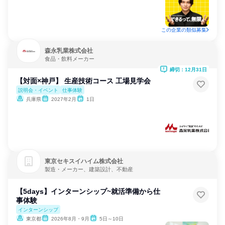
この企業の類似募集
森永乳業株式会社
食品・飲料メーカー
締切：12月31日
【対面×神戸】 生産技術コース 工場見学会
説明会・イベント
仕事体験
兵庫県
2027年2月
1日
東京セキスイハイム株式会社
製造・メーカー、建築設計、不動産
【5days】インターンシップ~就活準備から仕
事体験
インターンシップ
東京都
2026年8月・9月
5日～10日