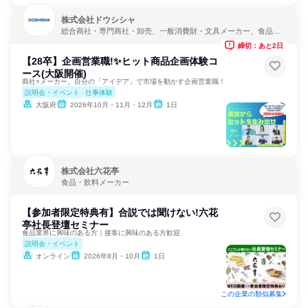
株式会社ドウシシャ
総合商社・専門商社・卸売、一般消費財・文具メーカー、食品・
飲料メーカー
締切：あと2日
【28卒】企画営業職!✨ヒット商品企画体験コ
ース(大阪開催)
商社×メーカー。自分の「アイデア」で市場を動かす企画営業職！
説明会・イベント
仕事体験
大阪府
2026年10月・11月・12月
1日
株式会社六花亭
食品・飲料メーカー
【参加者限定特典有】合説では聞けない!六花
亭社長登壇セミナー
食品業界に興味のある方｜接客に興味のある方歓迎
説明会・イベント
オンライン
2026年8月・10月
1日
この企業の類似募集