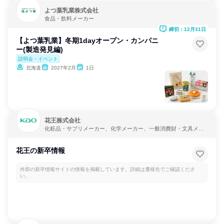
よつ葉乳業株式会社
食品・飲料メーカー
締切：12月31日
【よつ葉乳業】冬期1dayオープン・カンパニ
ー(製造発見編)
説明会・イベント
北海道
2027年2月
1日
花王株式会社
化粧品・サプリメーカー、化学メーカー、一般消費財・文具メー
カー
花王の新卒情報
外部の新卒情報サイトの情報を掲載しています。詳細は遷移先でご確認くださ
い。