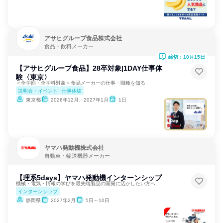
アサヒグループ食品株式会社
食品・飲料メーカー
締切：10月15日
【アサヒグループ食品】28卒対象|1DAY仕事体
験〈東京〉
＜全学部・全学科対象＞食品メーカーの仕事・職種を知る
説明会・イベント
仕事体験
東京都
2026年12月、2027年1月
1日
ヤマハ発動機株式会社
自動車・輸送機器メーカー
【理系5days】ヤマハ発動機インターンシップ
機械・電気・情報の学びを最先端製品の開発に活かしたい方へ
インターンシップ
静岡県
2027年2月
5日～10日