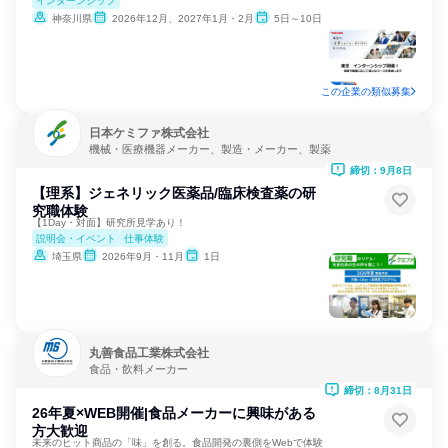
インターンシップ
神奈川県
2026年12月、2027年1月・2月
5日～10日
この企業の類似募集
日本ケミファ株式会社
機械・医療機器メーカー、製造・メーカー、製薬
締切：9月8日
【理系】ジェネリック医薬品/臨床検査薬の研
究職体験
【1Day・対面】研究所見学あり！
説明会・イベント
仕事体験
埼玉県
2026年9月・11月
1日
丸善食品工業株式会社
食品・飲料メーカー
締切：8月31日
26年夏×WEB開催|食品メーカーに興味がある
方大歓迎
未来のヒット商品の「味」を創る。食品開発の裏側をWebで体験