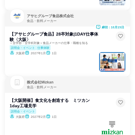
アサヒグループ食品株式会社
食品・飲料メーカー
締切：10月15日
【アサヒグループ食品】28卒対象|1DAY仕事体
験〈大阪〉
＜全学部・全学科対象＞食品メーカーの仕事・職種を知る
説明会・イベント
仕事体験
大阪府
2027年1月
1日
株式会社Mizkan
食品・飲料メーカー
【大阪開催】食文化を創造する ミツカン
1day工場見学
説明会・イベント
大阪府
2027年2月
1日