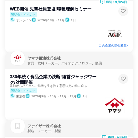
締切：9月24日
WEB開催 先輩社員登壇!職種理解セミナー
説明会・イベント
オンライン
2026年10月・11月
1日
この企業の類似募集
ヤマサ醬油株式会社
食品・飲料メーカー、バイオテクノロジー、製薬
380年続く食品企業の決断!経営ジャッジワー
ク/対面開催
醤油からバイオへ。危機を生き抜く意思決定の軸に迫る
説明会・イベント
東京都
2026年9月・10月・11月・12月
1日
ファイザー株式会社
製造・メーカー、製薬
締切：9月9日