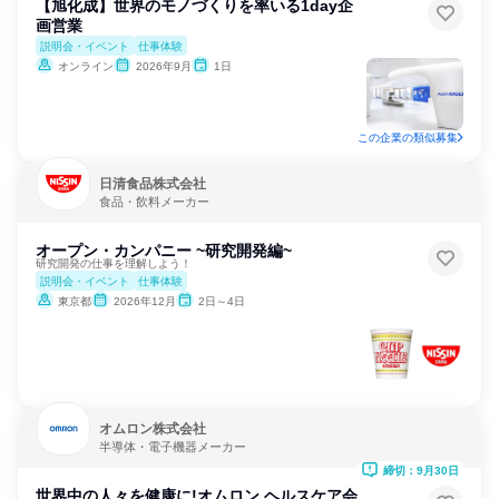
【旭化成】世界のモノづくりを率いる1day企
画営業
説明会・イベント
仕事体験
オンライン
2026年9月
1日
この企業の類似募集
日清食品株式会社
食品・飲料メーカー
オープン・カンパニー ~研究開発編~
研究開発の仕事を理解しよう！
説明会・イベント
仕事体験
東京都
2026年12月
2日～4日
オムロン株式会社
半導体・電子機器メーカー
締切：9月30日
世界中の人々を健康に!オムロン ヘルスケア会