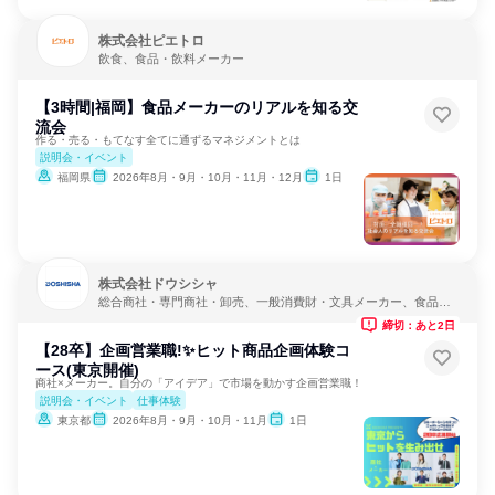
株式会社ピエトロ
飲食、食品・飲料メーカー
【3時間|福岡】食品メーカーのリアルを知る交
流会
作る・売る・もてなす全てに通ずるマネジメントとは
説明会・イベント
福岡県
2026年8月・9月・10月・11月・12月
1日
株式会社ドウシシャ
総合商社・専門商社・卸売、一般消費財・文具メーカー、食品・
飲料メーカー
締切：あと2日
【28卒】企画営業職!✨ヒット商品企画体験コ
ース(東京開催)
商社×メーカー。自分の「アイデア」で市場を動かす企画営業職！
説明会・イベント
仕事体験
東京都
2026年8月・9月・10月・11月
1日