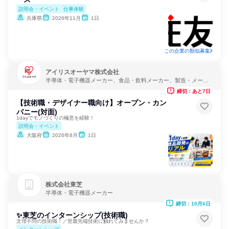
説明会・イベント
仕事体験
兵庫県
2026年11月
1日
この企業の類似募集
アイリスオーヤマ株式会社
半導体・電子機器メーカー、食品・飲料メーカー、製造・メーカ
ー
締切：あと7日
【技術職・デザイナー職向け】オープン・カン
パニー(対面)
1dayでモノづくりの極意を経験！
説明会・イベント
大阪府
2026年8月
1日
株式会社東芝
半導体・電子機器メーカー
締切：10月6日
✨東芝のインターンシップ(技術職)
文理不問の技術職！／世最先端技術に触れてみませんか？