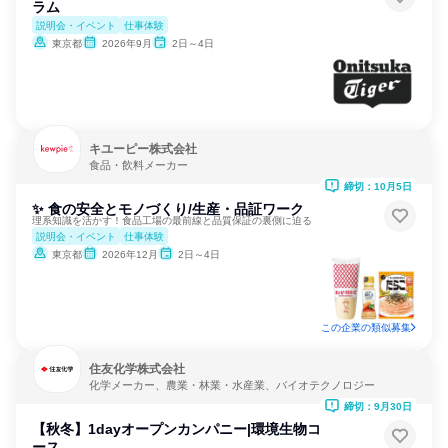
ラム
説明会・イベント
仕事体験
東京都
2026年9月
2日～4日
キユーピー株式会社
食品・飲料メーカー
締切：10月5日
✨ 食の安全とモノづくり/生産・品証ワーク
理系知識を活かす！食品工場の最前線と品質保証の裏側に迫る
説明会・イベント
仕事体験
東京都
2026年12月
2日～4日
この企業の類似募集
住友化学株式会社
化学メーカー、農業・林業・水産業、バイオテクノロジー
締切：9月30日
【秋冬】1dayオープンカンパニー|環境生物コ
ース