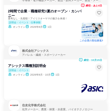
半導体・電子機器メーカー、食品・飲料メーカー、製造・メーカ
ー
締切：あと4日
2時間で企業・職種研究!/夏のオープン・カンパ
ニー
選考なし・先着順！アイリスオーヤマの魅力を体感！
説明会・イベント
仕事体験
オンライン
2026年8月
1日
この企業の類似募集
株式会社アシックス
アパレル・繊維・スポーツメーカー
締切：10月15日
アシックス職種別説明会
説明会・イベント
オンライン
2026年8月・10月
1日
住友化学株式会社
化学メーカー、農業・林業・水産業、バイオテクノロジー