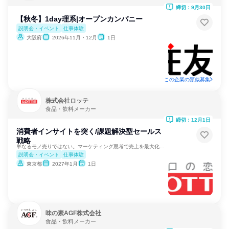
締切：9月30日
【秋冬】1day理系|オープンカンパニー
説明会・イベント
仕事体験
大阪府
2026年11月・12月
1日
この企業の類似募集
株式会社ロッテ
食品・飲料メーカー
締切：12月1日
消費者インサイトを突く/課題解決型セールス
戦略
単なるモノ売りではない。マーケティング思考で売上を最大化する
説明会・イベント
仕事体験
東京都
2027年1月
1日
味の素AGF株式会社
食品・飲料メーカー