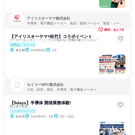
アイリスオーヤマ株式会社
半導体・電子機器メーカー、食品・飲料メーカー、製造・メーカ
ー
締切：あと7日
【アイリスオーヤマ×松竹】コラボイベント
メーカー×エンタメ！？ここでしか知れない情報が盛りだくさん！
説明会・イベント
東京都
2026年9月
1日
セイコーNPC株式会社
小売・卸売・商社、半導体・電子機器メーカー
【5days】半導体 開発業務体験!
初心者大歓迎✨
インターンシップ
栃木県
2026年8月・9月
5日～10日