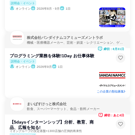
説明会・イベント
オンライン
2026年8月・9月
1日
株式会社バンダイナムコアミューズメントラボ
機械・医療機器メーカー、芸術・娯楽・レクリエーション、ゲー
ム制作・販売
締切：8月31日
プログラミング業務を体験!1Day お仕事体験
説明会・イベント
オンライン
2026年9月
1日
この企業の類似募集
まいばすけっと株式会社
飲食、スーパーマーケット、食品・飲料メーカー
締切：あと4日
【5daysインターンシップ】分析、教育、商
品、広報を知る!
イオングループの安定基盤×1300店舗の圧倒的将来性