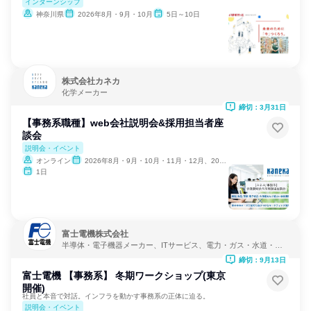
インターンシップ
神奈川県
2026年8月・9月・10月
5日～10日
株式会社カネカ
化学メーカー
締切：3月31日
【事務系職種】web会社説明会&採用担当者座
談会
説明会・イベント
オンライン
2026年8月・9月・10月・11月・12月、2027年1月・2月
1日
富士電機株式会社
半導体・電子機器メーカー、ITサービス、電力・ガス・水道・エ
ネルギー
締切：9月13日
富士電機 【事務系】 冬期ワークショップ(東京
開催)
社員と本音で対話。インフラを動かす事務系の正体に迫る。
説明会・イベント