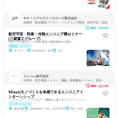
ＭＨＩエアロテクノロジーズ株式会社
自動車・輸送機器メーカー、ソフトウェア開発、航空宇宙・防衛
締切：9月30日
航空宇宙・防衛・冷熱エンジニア職セミナー
(三菱重工グループ)
年休127日|賞与6.7ヶ月|地元愛知で国家規模の仕事を！
説明会・イベント
オンライン
2026年8月・9月
1日
エレコム株式会社
半導体・電子機器メーカー、機械・医療機器メーカー、製造・メ
ーカー
締切：あと6日
5Days|モノづくりを体感できるエンジニアイ
ンターンシップ
ソフトウェア・ハードウェア・機構から選べるインターンシップ
インターンシップ
神奈川県
2026年8月・9月、2027年2月
5日～10日