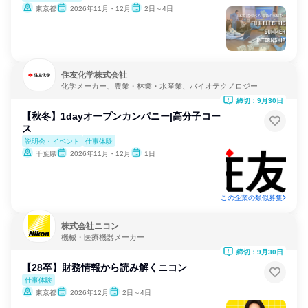
東京都
2026年11月・12月
2日～4日
住友化学株式会社
化学メーカー、農業・林業・水産業、バイオテクノロジー
締切：9月30日
【秋冬】1dayオープンカンパニー|⾼分⼦コー
ス
説明会・イベント
仕事体験
千葉県
2026年11月・12月
1日
この企業の類似募集
株式会社ニコン
機械・医療機器メーカー
締切：9月30日
【28卒】財務情報から読み解くニコン
仕事体験
東京都
2026年12月
2日～4日