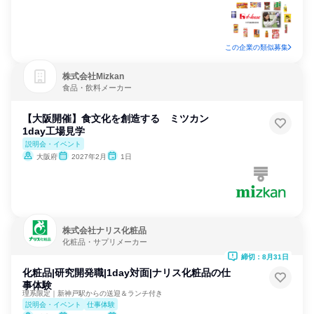
この企業の類似募集
株式会社Mizkan
食品・飲料メーカー
【大阪開催】食文化を創造する ミツカン
1day工場見学
説明会・イベント
大阪府
2027年2月
1日
株式会社ナリス化粧品
化粧品・サプリメーカー
締切：8月31日
化粧品|研究開発職|1day対面|ナリス化粧品の仕
事体験
理系限定｜新神戸駅からの送迎＆ランチ付き
説明会・イベント
仕事体験