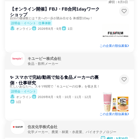
締切：8月3日
【オンライン開催】FBJ・FB合同1dayワーク
ショップ
自分の価値観とは？次への一歩が踏み出せる 体感型1Day！
説明会・イベント
仕事体験
オンライン
2026年8月・9月
1日
この企業の類似募集
キユーピー株式会社
食品・飲料メーカー
✨ スマホで完結/動画で知る食品メーカーの裏
側・仕事研究
忙しいあなたへ。スキマ時間で「キユーピーの仕事」を覗き見！
説明会・イベント
オンライン
2026年8月・9月・10月・11月・12月
1日
この企業の類似募集
住友化学株式会社
化学メーカー、農業・林業・水産業、バイオテクノロジー
締切：9月30日