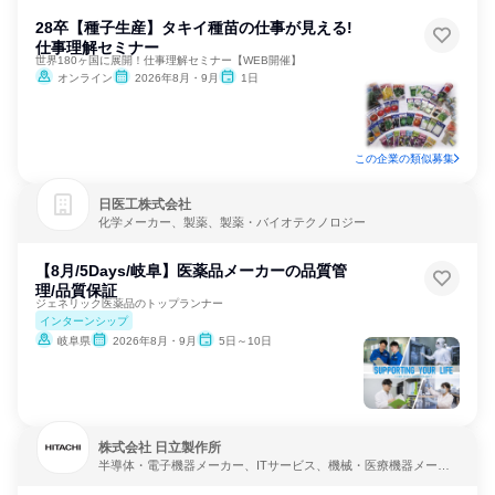
28卒【種子生産】タキイ種苗の仕事が見える!
仕事理解セミナー
世界180ヶ国に展開！仕事理解セミナー【WEB開催】
オンライン
2026年8月・9月
1日
この企業の類似募集
日医工株式会社
化学メーカー、製薬、製薬・バイオテクノロジー
【8月/5Days/岐阜】医薬品メーカーの品質管
理/品質保証
ジェネリック医薬品のトップランナー
インターンシップ
岐阜県
2026年8月・9月
5日～10日
株式会社 日立製作所
半導体・電子機器メーカー、ITサービス、機械・医療機器メーカ
ー