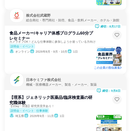
株式会社武蔵野
総合商社・専門商社・卸売、食品・飲料メーカー、ホテル・旅館
締切：8月17日
食品メーカー/キャリア体感プログラム60分プ
レセミナー
カメラオフOK！どんな仕事体験に参加しようか迷っている方向け
説明会・イベント
オンライン
2026年8月・9月・10月
1日
この企業の類似募集
日本ケミファ株式会社
機械・医療機器メーカー、製造・メーカー、製薬
締切：9月8日
【理系】ジェネリック医薬品/臨床検査薬の研
究職体験
【1Day・対面】研究所見学あり！
説明会・イベント
仕事体験
埼玉県
2026年9月・11月
1日