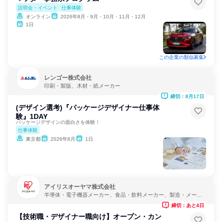
説明会・イベント
仕事体験
オンライン
2026年8月・9月・10月・11月・12月
1日
この企業の類似募集
レンゴー株式会社
印刷・製版、木材・紙メーカー
締切：8月17日
(デザイン選考)『パッケージデザイナー仕事体
験』1DAY
パッケージデザインの面白さを体験！
仕事体験
東京都
2026年8月
1日
アイリスオーヤマ株式会社
半導体・電子機器メーカー、食品・飲料メーカー、製造・メーカ
ー
締切：あと4日
【技術職・デザイナー職向け】オープン・カン