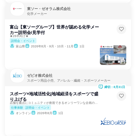
東ソー・ゼオラム株式会社
化学メーカー
富山【東ソーグループ】世界が認める化学メー
カー説明会/見学付
★28卒向け★
説明会・イベント
富山県
2026年8月・9月・10月・11月
1日
ゼビオ株式会社
スポーツ用品小売、アパレル・繊維・スポーツメーカー
締切：8月31日
スポーツ×地域活性化|地域経済をスポーツで盛
り上げる
店舗を拠点にコミュニティが創造できるオンリーワンな企画の実現
仕事体験
説明会・イベント
オンライン
2026年8月
1日