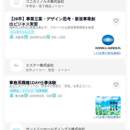
コニカミノルタ株式会社
半導体・電子機器メーカー
【28卒】事業立案・デザイン思考・新規事業創
出ビジネス実習
海外売上85%の基盤を動かす、グローバルな新規事業開発を体感
インターンシップ
大阪府
2026年12月
5日～10日
この企業の類似募集
エステー株式会社
化学メーカー、製造・メーカー
事務系職種1DAY仕事体験
あなたのアイディアが、世界中の笑顔と「空気」を変えていく。
説明会・イベント
仕事体験
東京都
2026年8月・9月
1日
この企業の類似募集
サントリーホールディングス株式会社