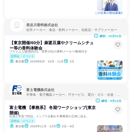
この企業の類似募集
長谷川香料株式会社
化学メーカー、食品・飲料メーカー、化粧品・サプリメーカー
締切：10月31日
【東京開催/60分】麻婆豆腐やクリームシチュ
ー等の香料体験会
プライム上場/国内2位・世界10位の香料メーカー/動画付き
説明会・イベント
東京都
2026年8月・10月・11月
1日
富士電機株式会社
半導体・電子機器メーカー、ITサービス、電力・ガス・水道・エ
ネルギー
締切：9月13日
富士電機 【事務系】 冬期ワークショップ(東京
開催)
社員と本音で対話。インフラを動かす事務系の正体に迫る。
説明会・イベント
東京都
2026年11月・12月
2日～4日