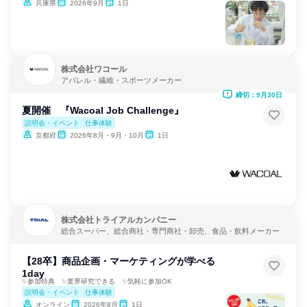
兵庫県
2026年9月
1日
株式会社ワコール
アパレル・繊維・スポーツメーカー
締切：9月30日
夏開催 『Wacoal Job Challenge』
説明会・イベント
仕事体験
京都府
2026年8月・9月・10月
1日
株式会社トライアルカンパニー
総合スーパー、総合商社・専門商社・卸売、食品・飲料メーカー
【28卒】商品企画・マーケティングが学べる
1day
✨参加特典 ✨業界研究できる ✨気軽に参加OK
説明会・イベント
仕事体験
オンライン
2026年8月
1日