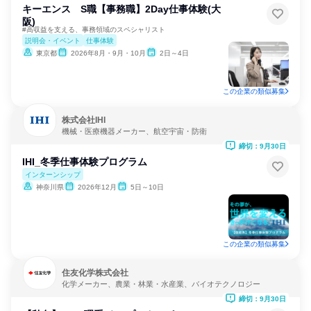
キーエンス S職【事務職】2Day仕事体験(大
阪)
#高収益を支える、事務領域のスペシャリスト
説明会・イベント
仕事体験
東京都
2026年8月・9月・10月
2日～4日
この企業の類似募集
株式会社IHI
機械・医療機器メーカー、航空宇宙・防衛
締切：9月30日
IHI_冬季仕事体験プログラム
インターンシップ
神奈川県
2026年12月
5日～10日
この企業の類似募集
住友化学株式会社
化学メーカー、農業・林業・水産業、バイオテクノロジー
締切：9月30日