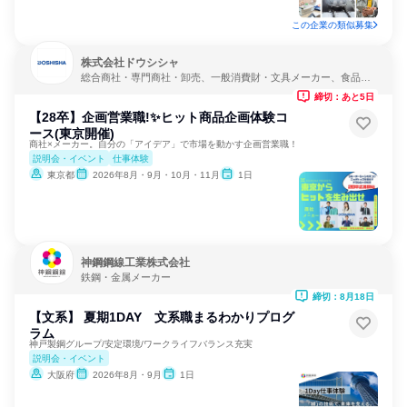
この企業の類似募集
株式会社ドウシシャ
総合商社・専門商社・卸売、一般消費財・文具メーカー、食品・
飲料メーカー
締切：あと5日
【28卒】企画営業職!✨ヒット商品企画体験コ
ース(東京開催)
商社×メーカー。自分の「アイデア」で市場を動かす企画営業職！
説明会・イベント
仕事体験
東京都
2026年8月・9月・10月・11月
1日
神鋼鋼線工業株式会社
鉄鋼・金属メーカー
締切：8月18日
【文系】 夏期1DAY 文系職まるわかりプログ
ラム
神戸製鋼グループ/安定環境/ワークライフバランス充実
説明会・イベント
大阪府
2026年8月・9月
1日