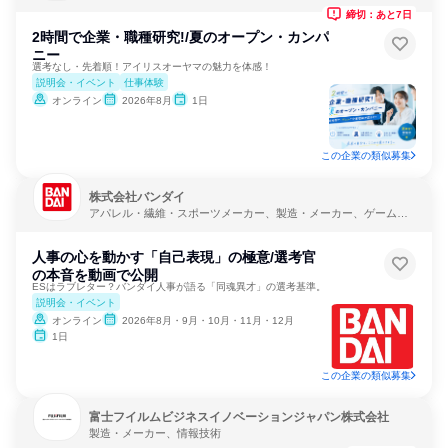
ー
締切：あと7日
2時間で企業・職種研究!/夏のオープン・カンパ
ニー
選考なし・先着順！アイリスオーヤマの魅力を体感！
説明会・イベント
仕事体験
オンライン
2026年8月
1日
この企業の類似募集
株式会社バンダイ
アパレル・繊維・スポーツメーカー、製造・メーカー、ゲーム制
作・販売
人事の心を動かす「自己表現」の極意/選考官
の本音を動画で公開
ESはラブレター？バンダイ人事が語る「同魂異才」の選考基準。
説明会・イベント
オンライン
2026年8月・9月・10月・11月・12月
1日
この企業の類似募集
富士フイルムビジネスイノベーションジャパン株式会社
製造・メーカー、情報技術