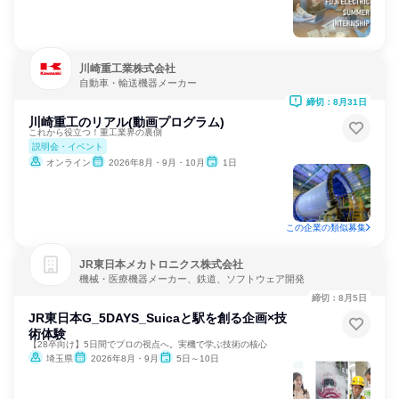
川崎重工業株式会社
自動車・輸送機器メーカー
締切：8月31日
川崎重工のリアル(動画プログラム)
これから役立つ！重工業界の裏側
説明会・イベント
オンライン
2026年8月・9月・10月
1日
この企業の類似募集
JR東日本メカトロニクス株式会社
機械・医療機器メーカー、鉄道、ソフトウェア開発
締切：8月5日
JR東日本G_5DAYS_Suicaと駅を創る企画×技
術体験
【28卒向け】5日間でプロの視点へ。実機で学ぶ技術の核心
埼玉県
2026年8月・9月
5日～10日