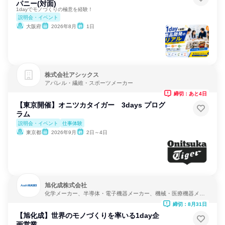
パニー(対面)
1dayでモノづくりの極意を経験！
説明会・イベント
大阪府
2026年8月
1日
株式会社アシックス
アパレル・繊維・スポーツメーカー
締切：あと4日
【東京開催】オニツカタイガー 3days プログ
ラム
説明会・イベント
仕事体験
東京都
2026年9月
2日～4日
旭化成株式会社
化学メーカー、半導体・電子機器メーカー、機械・医療機器メー
カー
締切：8月31日
【旭化成】世界のモノづくりを率いる1day企
画営業