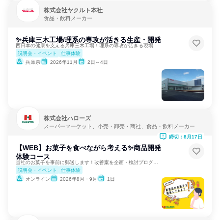
株式会社ヤクルト本社
食品・飲料メーカー
✨兵庫三木工場/理系の専攻が活きる生産・開発
西日本の健康を支える兵庫三木工場！理系の専攻が活きる現場
説明会・イベント
仕事体験
兵庫県
2026年11月
2日～4日
株式会社ハローズ
スーパーマーケット、小売・卸売・商社、食品・飲料メーカー
締切：8月17日
【WEB】お菓子を食べながら考える✨商品開発
体験コース
当社のお菓子を事前に郵送します！改善案を企画・検討プログラム
説明会・イベント
仕事体験
オンライン
2026年8月・9月
1日