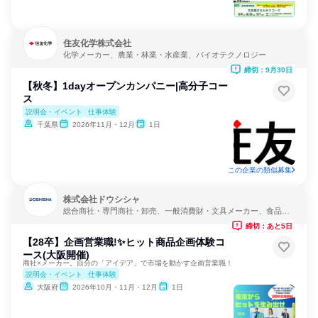
住友化学株式会社
化学メーカー、農業・林業・水産業、バイオテクノロジー
締切：9月30日
【秋冬】1dayオープンカンパニー|⾼分⼦コー
ス
説明会・イベント
仕事体験
千葉県
2026年11月・12月
1日
この企業の類似募集
株式会社ドウシシャ
総合商社・専門商社・卸売、一般消費財・文具メーカー、食品・
飲料メーカー
締切：あと5日
【28卒】企画営業職!✨ヒット商品企画体験コ
ース(大阪開催)
商社×メーカー。自分の「アイデア」で市場を動かす企画営業職！
説明会・イベント
仕事体験
大阪府
2026年10月・11月・12月
1日