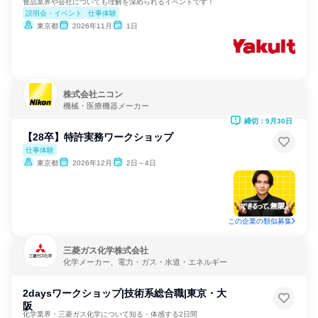
食品業界や会社についても理解を深められるイベントです！
説明会・イベント
仕事体験
東京都
2026年11月
1日
株式会社ニコン
機械・医療機器メーカー
締切：9月30日
【28卒】特許実務ワークショップ
仕事体験
東京都
2026年12月
2日～4日
この企業の類似募集
三菱ガス化学株式会社
化学メーカー、電力・ガス・水道・エネルギー
2daysワークショップ|技術系総合職|東京・大
阪
化学業界・三菱ガス化学について知る・体感する2日間