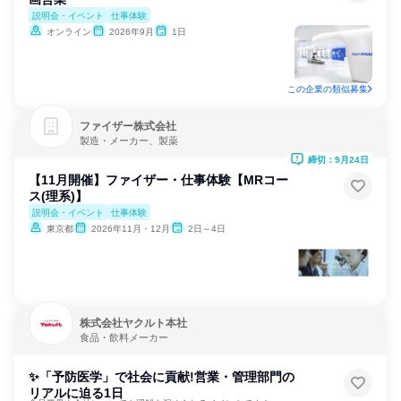
説明会・イベント
仕事体験
オンライン
2026年9月
1日
この企業の類似募集
ファイザー株式会社
製造・メーカー、製薬
締切：9月24日
【11月開催】ファイザー・仕事体験【MRコー
ス(理系)】
説明会・イベント
仕事体験
東京都
2026年11月・12月
2日～4日
株式会社ヤクルト本社
食品・飲料メーカー
✨「予防医学」で社会に貢献!営業・管理部門の
リアルに迫る1日