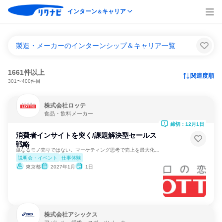
インターン
キャリア
＆
製造・メーカーのインターンシップ＆キャリア一覧
1661件以上
関連度順
301〜400件目
株式会社ロッテ
食品・飲料メーカー
締切：12月1日
消費者インサイトを突く/課題解決型セールス
戦略
単なるモノ売りではない。マーケティング思考で売上を最大化する
説明会・イベント
仕事体験
東京都
2027年1月
1日
株式会社アシックス