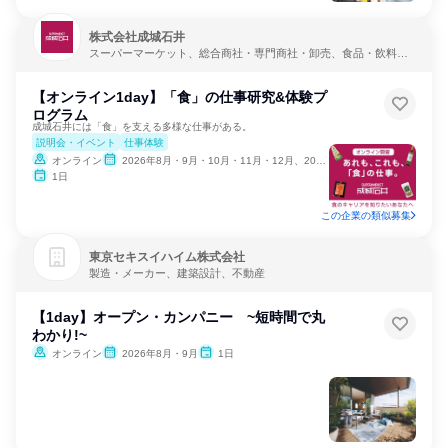
株式会社成城石井
スーパーマーケット、総合商社・専門商社・卸売、食品・飲料メ
ーカー
【オンライン1day】「食」の仕事研究&体験プ
ログラム
成城石井には「食」を支える多様な仕事がある。
説明会・イベント
仕事体験
オンライン
2026年8月・9月・10月・11月・12月、2027年1月・2月
1日
この企業の類似募集
東京セキスイハイム株式会社
製造・メーカー、建築設計、不動産
【1day】オープン・カンパニー ~短時間で丸
わかり!~
オンライン
2026年8月・9月
1日