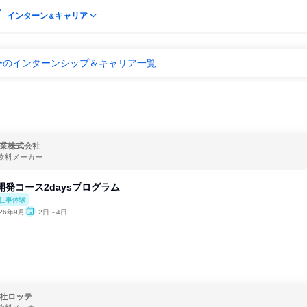
インターン
キャリア
＆
ーのインターンシップ＆キャリア一覧
業株式会社
飲料メーカー
開発コース2daysプログラム
仕事体験
026年9月
2日～4日
社ロッテ