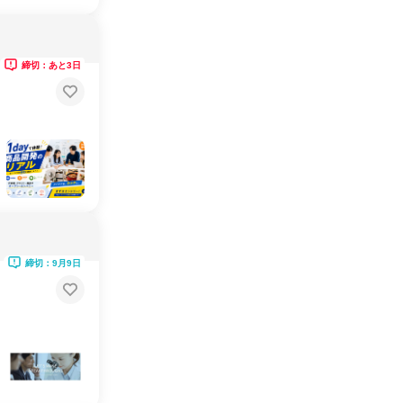
締切：あと3日
締切：9月9日