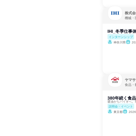
株式会社
機械・
IHI_冬季仕
インターンシップ
神奈川県
20
ヤマサ
食品・
380年続く食
醤油からバイオへ。
説明会・イベント
東京都
202