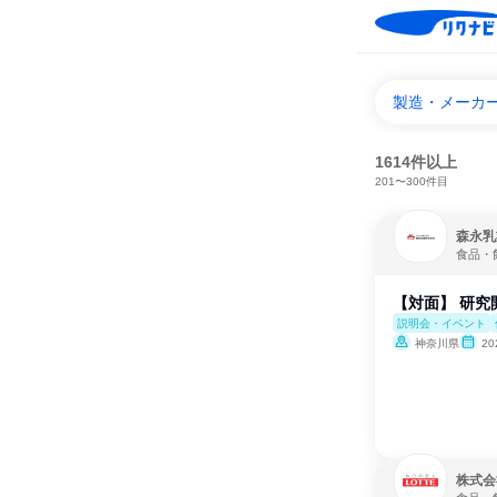
製造・メーカ
1614件以上
201〜300件目
森永乳
食品・
【対面】 研究
説明会・イベント
神奈川県
2
株式会