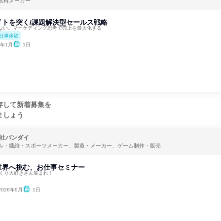
飲料メーカー
イトを突く/課題解決型セールス戦略
ない。マーケティング思考で売上を最大化する
仕事体験
7年1月
1日
存して新着募集を
ましょう
社バンダイ
ル・繊維・スポーツメーカー、製造・メーカー、ゲーム制作・販売
世界へ挑む、お仕事セミナー
づくり大好きさん集まれ！
2026年9月
1日