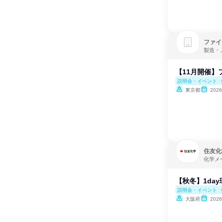
ファイ
製造・
【11月開催】
説明会・イベント
東京都
202
住友化
化学メ
【秋冬】1da
説明会・イベント
大阪府
202