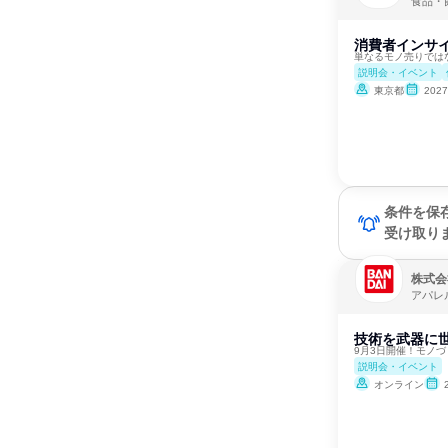
食品・
消費者インサ
単なるモノ売りでは
説明会・イベント
東京都
202
条件を保
受け取り
株式会
アパレ
技術を武器に
9月3日開催！モノ
説明会・イベント
オンライン