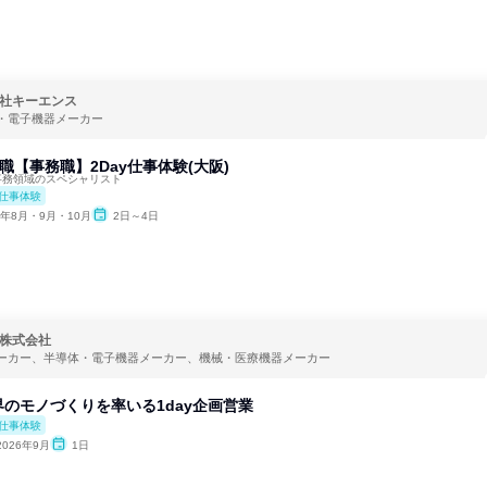
社キーエンス
・電子機器メーカー
職【事務職】2Day仕事体験(大阪)
事務領域のスペシャリスト
仕事体験
6年8月・9月・10月
2日～4日
株式会社
ーカー、半導体・電子機器メーカー、機械・医療機器メーカー
のモノづくりを率いる1day企画営業
仕事体験
2026年9月
1日