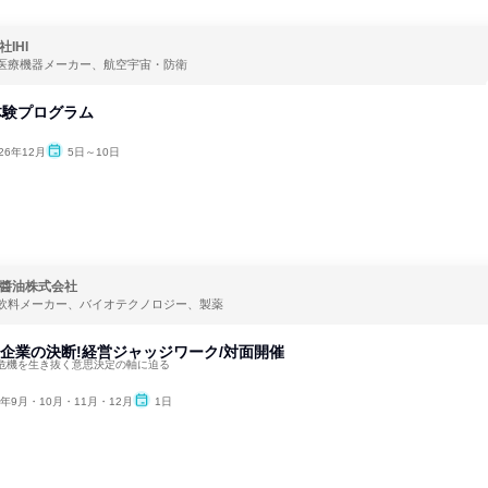
IHI
医療機器メーカー、航空宇宙・防衛
事体験プログラム
26年12月
5日～10日
醬油株式会社
飲料メーカー、バイオテクノロジー、製薬
品企業の決断!経営ジャッジワーク/対面開催
危機を生き抜く意思決定の軸に迫る
6年9月・10月・11月・12月
1日