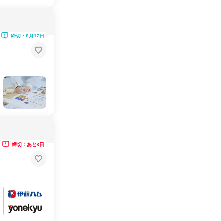
締切：8月17日
締切：あと3日