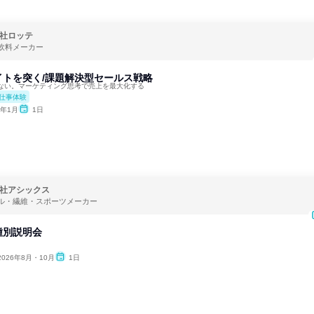
社ロッテ
飲料メーカー
イトを突く/課題解決型セールス戦略
ない。マーケティング思考で売上を最大化する
仕事体験
7年1月
1日
社アシックス
ル・繊維・スポーツメーカー
種別説明会
2026年8月・10月
1日