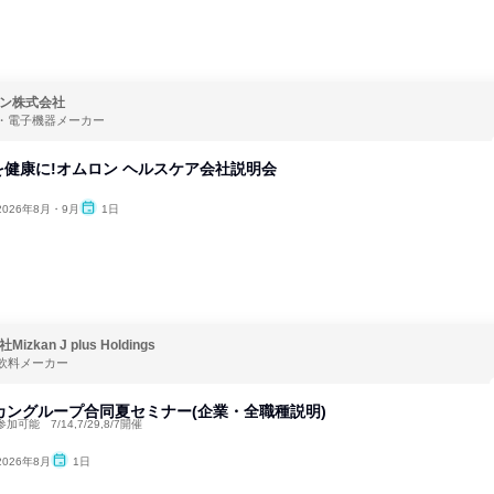
ン株式会社
・電子機器メーカー
健康に!オムロン ヘルスケア会社説明会
2026年8月・9月
1日
izkan J plus Holdings
飲料メーカー
カングループ合同夏セミナー(企業・全職種説明)
可能 7/14,7/29,8/7開催
2026年8月
1日