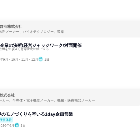
醬油株式会社
飲料メーカー、バイオテクノロジー、製薬
品企業の決断!経営ジャッジワーク/対面開催
危機を生き抜く意思決定の軸に迫る
6年9月・10月・11月・12月
1日
株式会社
ーカー、半導体・電子機器メーカー、機械・医療機器メーカー
のモノづくりを率いる1day企画営業
仕事体験
2026年9月
1日