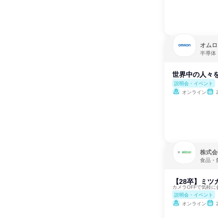
オムロ
半導体
世界中の人々を
説明会・イベント
オンライン
株式会社M
食品・
【28卒】ミツ
カメラOFFで気軽に参加
説明会・イベント
オンライン