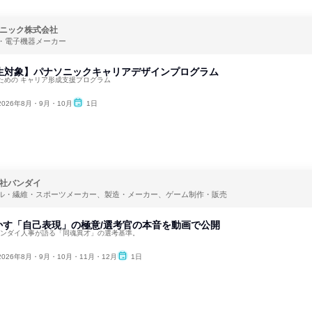
ニック株式会社
・電子機器メーカー
年生対象】パナソニックキャリアデザインプログラム
ための キャリア形成支援プログラム
2026年8月・9月・10月
1日
社バンダイ
ル・繊維・スポーツメーカー、製造・メーカー、ゲーム制作・販売
かす「自己表現」の極意/選考官の本音を動画で公開
バンダイ人事が語る「同魂異才」の選考基準。
2026年8月・9月・10月・11月・12月
1日