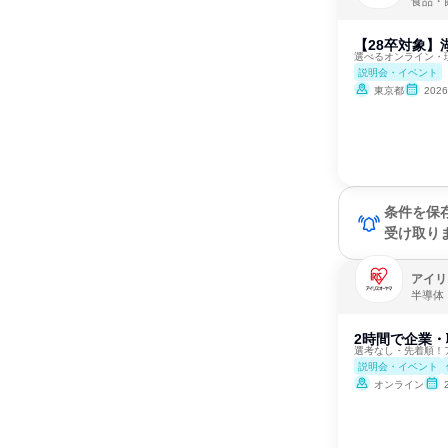
食品・
【28卒対象】
選べるオンライン・
説明会・イベント
東京都
202
条件を保
受け取り
アイリ
半導体
2時間で企業・
選考なし・先着順！
説明会・イベント
オンライン