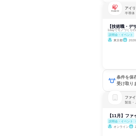
アイリ
半導体
【技術職・デザ
1dayでモノづくり
説明会・イベント
東京都
202
条件を保
受け取り
ファイ
製造・
【11月】ファ
説明会・イベント
オンライン