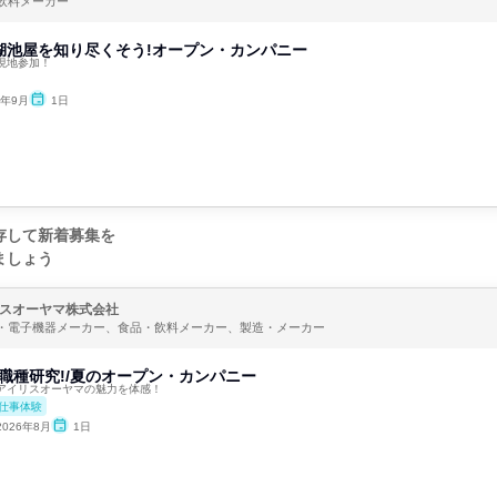
飲料メーカー
湖池屋を知り尽くそう!オープン・カンパニー
現地参加！
6年9月
1日
存して新着募集を
ましょう
スオーヤマ株式会社
・電子機器メーカー、食品・飲料メーカー、製造・メーカー
職種研究!/夏のオープン・カンパニー
アイリスオーヤマの魅力を体感！
仕事体験
2026年8月
1日