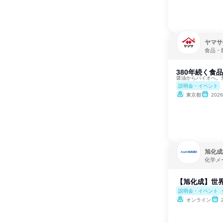
ヤマサ
食品・
380年続く食
醤油からバイオへ。
説明会・イベント
東京都
202
旭化成
化学メ
【旭化成】世界
説明会・イベント
オンライン