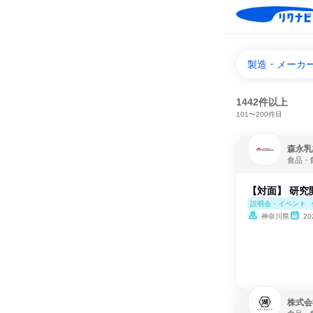
製造・メーカ
1442件以上
101〜200件目
森永乳
食品・
【対面】 研究
説明会・イベント
神奈川県
2
株式会