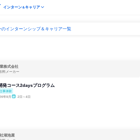
インターン
キャリア
＆
ーのインターンシップ＆キャリア一覧
業株式会社
飲料メーカー
開発コース2daysプログラム
仕事体験
026年9月
2日～4日
社湖池屋