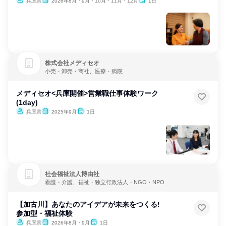
兵庫県
2026年8月・9月・10月・11月・12月
1日
株式会社メディセオ
小売・卸売・商社、医療・病院
メディセオ<兵庫開催>営業職仕事体験ワーク
(1day)
兵庫県
2025年9月
1日
社会福祉法人博由社
看護・介護、福祉・独立行政法人・NGO・NPO
【加古川】あなたのアイデアが未来をつくる!
参加型・福祉体験
兵庫県
2026年8月・9月
1日