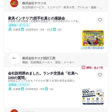
株式会社ヤマソロ
生活関連サービス、インテリア・家具小売、アパレル・繊維・ス
ポーツメーカー
家具インテリア|若手社員との座談会
兵庫県小野市開催｜交通費＆送迎あり｜若手店長のキャリアを知る
説明会・イベント
兵庫県
2026年8月・9月・10月
1日
この企業の類似募集
株式会社ヤスナ設計工房
機械・医療機器メーカー、製造・メーカー
締切：あと7日
会社説明辞めました。ランチ交流会「社員へ
100の質問」
説明会よりリアルかも？ヤスナの”素”と社員の本音を深掘り。
説明会・イベント
兵庫県
2026年8月・9月
1日