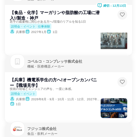
締切：12月13日
【食品・化学】マーガリンや脂肪酸の工場に潜
入!/製造・神戸
若手の裁量権に関心がある方へ/現場のリアルを知る1日
説明会・イベント
仕事体験
兵庫県
2027年1月
1日
コベルコ・コンプレッサ株式会社
機械・医療機器メーカー
【兵庫】機電系学生の方へ!オープンカンパニ
ー【職場見学】
技術の現場とエンジニアの声を、一度に体感。
説明会・イベント
兵庫県
2026年8月・9月・10月・11月・12月、2027年1月
1日
フジッコ株式会社
食品・飲料メーカー