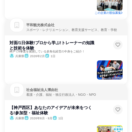
この企業の類似募集
平和観光株式会社
スポーツ・レクリエーション、教育支援サービス、教育・学校
対面/1日体験!プロから学ぶ!トレーナーの知識
と技術を体験
神戸で9事業を展開している多角化経営の中身をご紹介！
兵庫県
2026年2月
1日
社会福祉法人博由社
看護・介護、福祉・独立行政法人・NGO・NPO
【神戸西区】あなたのアイデアが未来をつく
る!参加型・福祉体験
兵庫県
2026年8月・9月
1日