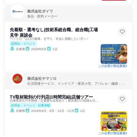
株式会社ダイワ
食品・飲料メーカー
先着順・選考なし|技術系総合職、総合職|工場
見学 座談会
ペットの「お口の健康」を守り、社会に貢献したい方へ！
説明会・イベント
兵庫県
2026年8月
1日
この企業の類似募集
株式会社ヤマソロ
生活関連サービス、インテリア・家具小売、アパレル・繊維・ス
ポーツメーカー
TV取材殺到の行列店|1時間完結|店舗ツアー
兵庫県加古川市開催｜交通費＆送迎あり｜家具選びの知識も伝授！
説明会・イベント
仕事体験
兵庫県
2026年8月・9月・10月・11月
1日
この企業の類似募集