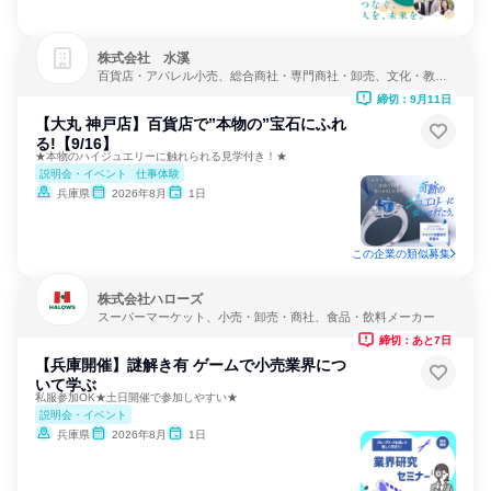
株式会社 水溪
百貨店・アパレル小売、総合商社・専門商社・卸売、文化・教
養・娯楽
締切：9月11日
【大丸 神戸店】百貨店で”本物の”宝石にふれ
る!【9/16】
★本物のハイジュエリーに触れられる見学付き！★
説明会・イベント
仕事体験
兵庫県
2026年8月
1日
この企業の類似募集
株式会社ハローズ
スーパーマーケット、小売・卸売・商社、食品・飲料メーカー
締切：あと7日
【兵庫開催】謎解き有 ゲームで小売業界につ
いて学ぶ
私服参加OK★土日開催で参加しやすい★
説明会・イベント
兵庫県
2026年8月
1日