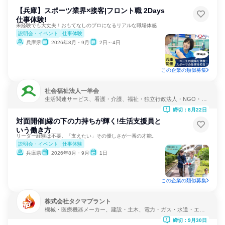
【兵庫】スポーツ業界×接客|フロント職 2Days
仕事体験!
未経験でも大丈夫！おもてなしのプロになるリアルな職場体感
説明会・イベント
仕事体験
兵庫県
2026年8月・9月
2日～4日
この企業の類似募集
社会福祉法人一羊会
生活関連サービス、看護・介護、福祉・独立行政法人・NGO・N
PO
締切：8月22日
対面開催|縁の下の力持ちが輝く!生活支援員と
いう働き方
リーダー経験は不要。「支えたい」その優しさが一番の才能。
説明会・イベント
仕事体験
兵庫県
2026年8月・9月
1日
この企業の類似募集
株式会社タクマプラント
機械・医療機器メーカー、建設・土木、電力・ガス・水道・エネ
ルギー
締切：9月30日