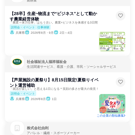
農耕業
【28卒】生産~物流まで“ビジネス”として動か
す農業経営体験
「農業＝体力仕事」はもう古い。農業×ビジネスを体感する3日間
説明会・イベント
仕事体験
兵庫県
2026年8月・9月
2日～4日
社会福祉法人福祥福祉会
生活関連サービス、看護・介護、市民・ソーシャルサービス
【芦屋施設の夏祭り】8月15日限定!夏祭りイベ
ント運営補助
「就活が楽しい」と思える1日になる＊笑顔の多さが最大の発見！
説明会・イベント
兵庫県
2026年8月
1日
この企業の類似募集
株式会社由利
アパレル・繊維・スポーツメーカー