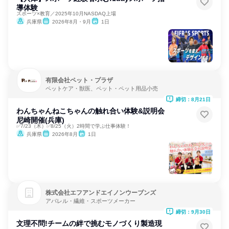
導体験
スポーツ×教育／2025年10月NASDAQ上場
兵庫県
2026年8月・9月
1日
有限会社ペット・プラザ
ペットケア・獣医、ペット・ペット用品小売
締切：8月21日
わんちゃんねこちゃんの触れ合い体験&説明会
尼崎開催(兵庫)
✅7/23（木）✅8/25（火）2時間で学ぶ仕事体験！
兵庫県
2026年8月
1日
株式会社エフアンドエイノンウーブンズ
アパレル・繊維・スポーツメーカー
締切：9月30日
文理不問!チームの絆で挑むモノづくり製造現