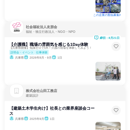
この企業の類似募集
社会福祉法人友朋会
福祉・独立行政法人・NGO・NPO
締切：8月21日
【介護職】職場の雰囲気を感じる1Day体験
【兵庫県開催】知識ゼロでOK！介護の現場を体験してみよう！
説明会・イベント
仕事体験
兵庫県
2026年8月・9月
1日
株式会社山田工務店
建築設計
【建築土木学生向け】社長との業界座談会コー
ス
兵庫県
2025年9月
1日