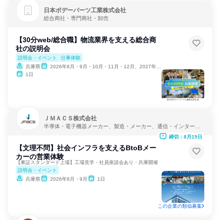
日本ボデーパーツ工業株式会社
総合商社・専門商社・卸売
【30分web/総合職】物流業界を支える総合商
社の説明会
説明会・イベント
仕事体験
兵庫県
2026年8月・9月・10月・11月・12月、2027年1月・2月・3月・4月
1日
ＪＭＡＣＳ株式会社
半導体・電子機器メーカー、製造・メーカー、通信・インターネ
ット
締切：8月19日
【文理不問】社会インフラを支えるBtoBメー
カーの営業体験
【東証スタンダード上場】工場見学・社員座談会あり・兵庫開催
説明会・イベント
兵庫県
2026年8月・9月
1日
この企業の類似募集