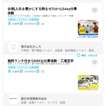
企画|人生を豊かにする鞄をゼロから|1day仕事
体験
自分のアイデアを形に！企画から裁断まで挑むパタンナー体験
説明会・イベント
仕事体験
兵庫県
2026年8月
1日
この企業の類似募集
株式会社きしろ
半導体・電子機器メーカー、自動車・輸送機器メーカー、製造・
メーカー
締切：8月21日
無料ランチ付き!1DAYお仕事体験・工場見学
世界シェア40％獲得！船や飛行機の安全運航を支える企業
説明会・イベント
仕事体験
兵庫県
2026年8月
1日
新日本溶業株式会社
鉄鋼・金属メーカー、インフラ・鉱業