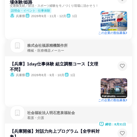
場体験/姫路
交通費支給／部活・スポーツ経験をモノづくり現場に活かそう！
説明会・イベント
仕事体験
兵庫県
2026年9月・11月・12月
1日
この企業の類似募集
株式会社福原精機製作所
機械・医療機器メーカー
【兵庫】1day仕事体験 組立調整コース【文理
不問】
兵庫県
2026年8月・9月・10月
1日
この企業の類似募集
社会福祉法人明石恵泉福祉会
看護・介護
締切：8月31日
【兵庫開催】対話力向上プログラム【全学科対
象】