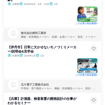
兵庫県
2026年8月・9月・10月
1日
この企業の類似募集
株式会社精和工業所
機械・医療機器メーカー、鉄鋼・金属メーカー、製造・メーカー
【伊丹市】日常に欠かせないモノづくりメーカ
ー/説明会&見学会
兵庫県
2026年1月
1日
この企業の類似募集
北斗電子工業株式会社
半導体・電子機器メーカー、機械・医療機器メーカー、製造・メ
ーカー
【兵庫】計測器、検査装置の開発設計の仕事が
わかるセミナー