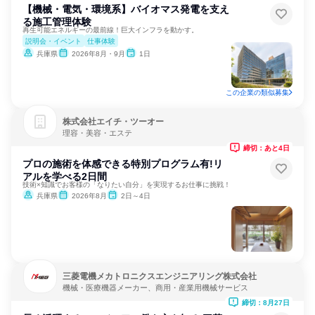
【機械・電気・環境系】バイオマス発電を支え
る施工管理体験
再生可能エネルギーの最前線！巨大インフラを動かす。
説明会・イベント
仕事体験
兵庫県
2026年8月・9月
1日
この企業の類似募集
株式会社エイチ・ツーオー
理容・美容・エステ
締切：あと4日
プロの施術を体感できる特別プログラム有!リ
アルを学べる2日間
技術×知識でお客様の「なりたい自分」を実現するお仕事に挑戦！
兵庫県
2026年8月
2日～4日
三菱電機メカトロニクスエンジニアリング株式会社
機械・医療機器メーカー、商用・産業用機械サービス
締切：8月27日