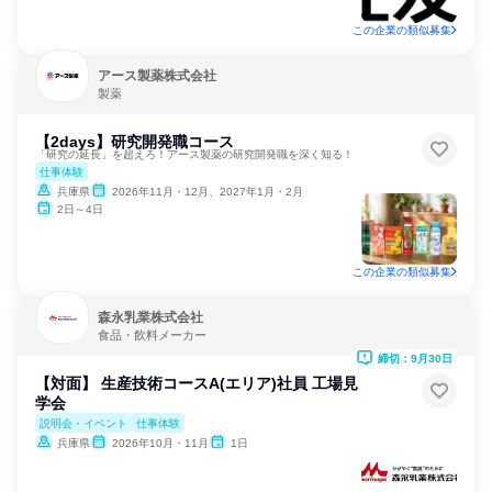
この企業の類似募集
アース製薬株式会社
製薬
【2days】研究開発職コース
「研究の延長」を超えろ！アース製薬の研究開発職を深く知る！
仕事体験
兵庫県
2026年11月・12月、2027年1月・2月
2日～4日
この企業の類似募集
森永乳業株式会社
食品・飲料メーカー
締切：9月30日
【対面】 生産技術コースA(エリア)社員 工場見
学会
説明会・イベント
仕事体験
兵庫県
2026年10月・11月
1日