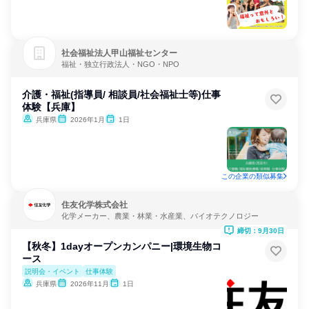
社会福祉法人甲山福祉センター
福祉・独立行政法人・NGO・NPO
介護・福祉(指導員/ 相談員/社会福祉士等)仕事
体験【兵庫】
兵庫県
2026年1月
1日
この企業の類似募集
住友化学株式会社
化学メーカー、農業・林業・水産業、バイオテクノロジー
締切：9月30日
【秋冬】1dayオープンカンパニー|環境生物コ
ース
説明会・イベント
仕事体験
兵庫県
2026年11月
1日