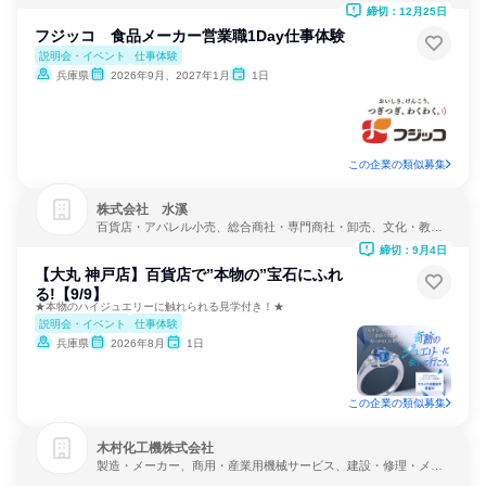
締切：12月25日
フジッコ 食品メーカー営業職1Day仕事体験
説明会・イベント
仕事体験
兵庫県
2026年9月、2027年1月
1日
この企業の類似募集
株式会社 水溪
百貨店・アパレル小売、総合商社・専門商社・卸売、文化・教
養・娯楽
締切：9月4日
【大丸 神戸店】百貨店で”本物の”宝石にふれ
る!【9/9】
★本物のハイジュエリーに触れられる見学付き！★
説明会・イベント
仕事体験
兵庫県
2026年8月
1日
この企業の類似募集
木村化工機株式会社
製造・メーカー、商用・産業用機械サービス、建設・修理・メン
テナンスサービス