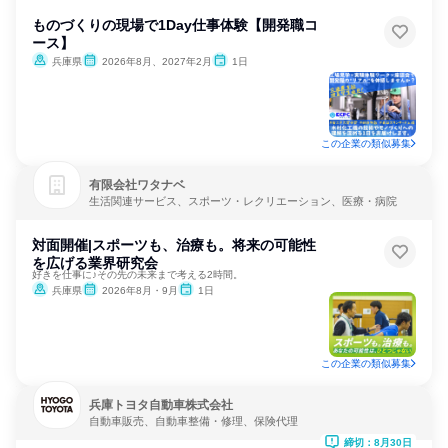
ものづくりの現場で1Day仕事体験【開発職コ
ース】
兵庫県
2026年8月、2027年2月
1日
この企業の類似募集
有限会社ワタナベ
生活関連サービス、スポーツ・レクリエーション、医療・病院
対面開催|スポーツも、治療も。将来の可能性
を広げる業界研究会
好きを仕事に♪その先の未来まで考える2時間。
兵庫県
2026年8月・9月
1日
この企業の類似募集
兵庫トヨタ自動車株式会社
自動車販売、自動車整備・修理、保険代理
締切：8月30日