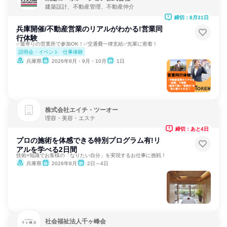
建築設計、不動産管理、不動産仲介
締切：8月31日
兵庫開催/不動産営業のリアルがわかる!営業同
行体験
✅最寄りの営業所で参加OK！✅交通費一律支給✅先輩に密着！
説明会・イベント
仕事体験
兵庫県
2026年8月・9月・10月
1日
株式会社エイチ・ツーオー
理容・美容・エステ
締切：あと4日
プロの施術を体感できる特別プログラム有!リ
アルを学べる2日間
技術×知識でお客様の「なりたい自分」を実現するお仕事に挑戦！
兵庫県
2026年8月
2日～4日
社会福祉法人千ヶ峰会