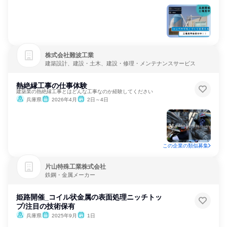
株式会社難波工業
建築設計、建設・土木、建設・修理・メンテナンスサービス
熱絶縁工事の仕事体験
建築業の熱絶縁工事とはどんな工事なのか経験してください
兵庫県
2026年4月
2日～4日
この企業の類似募集
片山特殊工業株式会社
鉄鋼・金属メーカー
姫路開催_コイル状金属の表面処理ニッチトッ
プ/注目の技術保有
兵庫県
2025年9月
1日