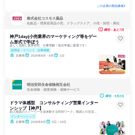
この企業の類似募集
株式会社コスモス薬品
化粧品・理美容用品小売、ドラッグストア、小売・卸売・商社
締切：あと7日
神戸1day|小売業界のマーケティング等をゲー
ム形式で学ぼう
楽しく気軽に業界研究・仕事理解！就活準備に最適です♪
説明会・イベント
仕事体験
兵庫県
2026年8月・9月
1日
明治安田生命保険相互会社
生命保険・損害保険・保険サービス
締切：9月2日
ドラマ体感型 コンサルティング営業インター
ンシップ【神戸】
新入職員のストーリーを追体験する特別ワーク。職員との交流あり
インターンシップ
兵庫県
2026年9月
5日～10日