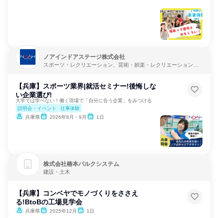
ノアインドアステージ株式会社
スポーツ・レクリエーション、芸術・娯楽・レクリエーション、
教育・学校
【兵庫】スポーツ業界|就活セミナー!後悔しな
い企業選び!
大学では学べない！働く現場で「自分に合う企業」をみつける
説明会・イベント
仕事体験
兵庫県
2026年8月・9月
1日
株式会社椿本バルクシステム
建設・土木
【兵庫】コンベヤでモノづくりをささえ
る!BtoBの工場見学会
兵庫県
2025年12月
1日