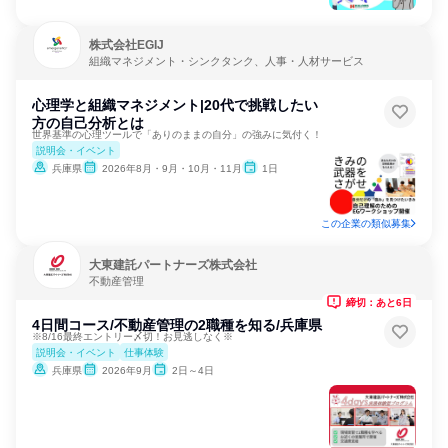
株式会社EGIJ
組織マネジメント・シンクタンク、人事・人材サービス
心理学と組織マネジメント|20代で挑戦したい
方の自己分析とは
世界基準の心理ツールで「ありのままの自分」の強みに気付く！
説明会・イベント
兵庫県
2026年8月・9月・10月・11月
1日
この企業の類似募集
大東建託パートナーズ株式会社
不動産管理
締切：あと6日
4日間コース/不動産管理の2職種を知る/兵庫県
※8/16最終エントリー〆切！お見逃しなく※
説明会・イベント
仕事体験
兵庫県
2026年9月
2日～4日