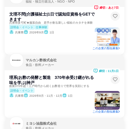
福祉・独立行政法人・NGO・NPO
締切：あと7日
文理不問|介護福祉士|1日で認知症資格をGETで
きます
兵庫県多可町★服装自由 若手が創る新しい福祉のカタチを体験
説明会・イベント
仕事体験
兵庫県
2026年9月
1日
この企業の類似募集
マルカン酢株式会社
食品・飲料メーカー
締切：11月1日
理系|お酢の発酵と製造 370年余受け継がれる
味を学ぶ|神戸
創業370年超！江戸時代から続くお酢造りで世界を笑顔にする
説明会・イベント
兵庫県
2026年8月・11月・12月
1日
この企業の類似募集
ミヨシ油脂株式会社
食品・飲料メーカー