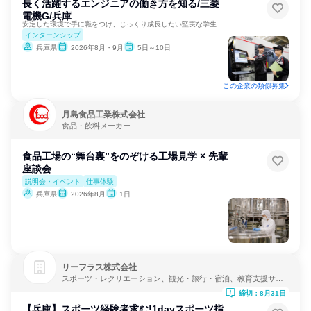
長く活躍するエンジニアの働き方を知る/三菱
電機G/兵庫
安定した環境で手に職をつけ、じっくり成長したい堅実な学生へ！
インターンシップ
兵庫県
2026年8月・9月
5日～10日
この企業の類似募集
月島食品工業株式会社
食品・飲料メーカー
食品工場の“舞台裏”をのぞける工場見学 × 先輩
座談会
説明会・イベント
仕事体験
兵庫県
2026年8月
1日
リーフラス株式会社
スポーツ・レクリエーション、観光・旅行・宿泊、教育支援サー
ビス
締切：8月31日
【兵庫】スポーツ経験者求む!1dayスポーツ指