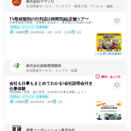
株式会社ヤマソロ
生活関連サービス、インテリア・家具小売、アパレル・繊維・ス
ポーツメーカー
TV取材殺到の行列店|1時間完結|店舗ツアー
兵庫県姫路市開催｜交通費＆送迎あり｜家具選びの知識も伝授！
説明会・イベント
仕事体験
兵庫県
2026年8月・9月・10月・11月
1日
この企業の類似募集
株式会社姫路環境開発
生活関連サービス、インフラ・鉱業
締切：あと7日
会社も仕事もまとめてわかる!会社説明会付き
仕事体験
対面開催！営業・施工管理・社内SEの仕事を体験しよう！
説明会・イベント
仕事体験
兵庫県
2026年8月・9月
1日
東建コーポレーション株式会社