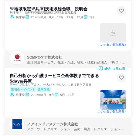
※地域限定※兵庫|技術系総合職 説明会
兵庫県！ 新材料や最先端技術に興味ある方必見
兵庫県
2026年8月・9月・10月・11月・12月
1日
この企業の類似募集
SOMPOケア株式会社
生活関連サービス、看護・介護、福祉・独立行政法人・NGO・N
PO
締切：8月31日
自己分析から介護サービス企画体験までできる
5days/兵庫
データで見るリアルと、一人ひとりの人生に届けるケア提案
説明会・イベント
仕事体験
兵庫県
2026年8月・9月
5日～10日
この企業の類似募集
ノアインドアステージ株式会社
スポーツ・レクリエーション、芸術・娯楽・レクリエーション、
教育・学校