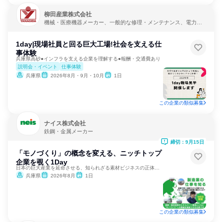
柳田産業株式会社
機械・医療機器メーカー、一般的な修理・メンテナンス、電力・
ガス・水道・エネルギー
1day|現場社員と回る巨大工場!社会を支える仕
事体験
兵庫県高砂●インフラを支える企業を理解する●報酬・交通費あり
説明会・イベント
仕事体験
兵庫県
2026年8月・9月・10月
1日
この企業の類似募集
ナイス株式会社
鉄鋼・金属メーカー
締切：9月15日
「モノづくり」の概念を変える、ニッチトップ
企業を覗く1Day
日本の巨大産業を延命させる、知られざる素材ビジネスの正体とは
兵庫県
2026年8月
1日
この企業の類似募集