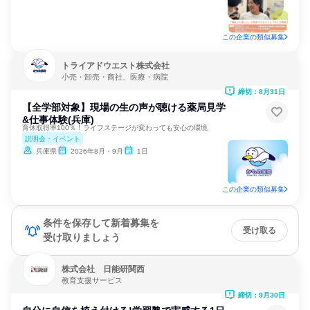
この企業の類似募集
トライアドウエスト株式会社
小売・卸売・商社、医療・病院
締切：8月31日
【全学部対象】現場の生の声が聴ける薬局見学
&仕事体験(兵庫)
育休取得率100％！ライフステージが変わっても安心の環境
説明会・イベント
兵庫県
2026年8月・9月
1日
この企業の類似募集
条件を保存して新着募集を
受け取る
受け取りましょう
株式会社 日能研関西
教育支援サービス
締切：9月30日