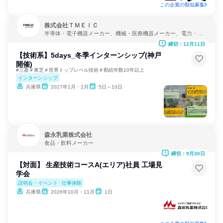
この企業の類似募集
株式会社ＴＭＥＩＣ
半導体・電子機器メーカー、機械・医療機器メーカー、電力・ガ
ス・水道・エネルギー
締切：12月11日
【技術系】5days_冬季インターンシップ(神戸
開催)
#三菱＃東芝＃世界トップレベル技術＃勤続年数10年以上
インターンシップ
兵庫県
2027年1月・2月
5日～10日
森永乳業株式会社
食品・飲料メーカー
締切：9月30日
【対面】 生産技術コースA(エリア)社員 工場見
学会
説明会・イベント
仕事体験
兵庫県
2026年10月・11月
1日