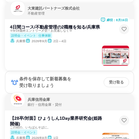
大東建託パートナーズ株式会社
不動産管理
締切：8月16日
4日間コース/不動産管理の2職種を知る/兵庫県
※8/16最終エントリー〆切！お見逃しなく※
説明会・イベント
仕事体験
兵庫県
2026年9月
2日～4日
条件を保存して新着募集を
受け取る
受け取りましょう
兵庫信用金庫
銀行・信用金庫・貸付
【28卒/対面】ひょうしん1Day業界研究会(姫路
開催)
この街の、いちばんそばに。
説明会・イベント
兵庫県
2026年8月
1日