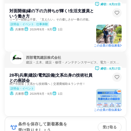
PO
締切：8月22日
対面開催|縁の下の力持ちが輝く!生活支援員と
いう働き方
リーダー経験は不要。「支えたい」その優しさが一番の才能。
説明会・イベント
仕事体験
兵庫県
2026年8月・9月
1日
この企業の類似募集
西部電気建設株式会社
建設・土木、建設・修理・メンテナンスサービス、電力・ガス・
水道・エネルギー
締切：8月17日
28卒|兵庫|建設/電気設備|文系出身の技術社員
との座談会
神戸市開催｜文系から技術職へ｜交通費補助＆ランチ付！
説明会・イベント
兵庫県
2026年8月・9月
1日
この企業の類似募集
条件を保存して新着募集を
受け取る
受け取りましょう