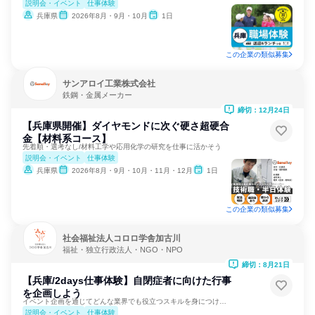
説明会・イベント
仕事体験
兵庫県
2026年8月・9月・10月
1日
この企業の類似募集
サンアロイ工業株式会社
鉄鋼・金属メーカー
締切：12月24日
【兵庫県開催】ダイヤモンドに次ぐ硬さ超硬合
金【材料系コース】
先着順・選考なし/材料工学や応用化学の研究を仕事に活かそう
説明会・イベント
仕事体験
兵庫県
2026年8月・9月・10月・11月・12月
1日
この企業の類似募集
社会福祉法人コロロ学舎加古川
福祉・独立行政法人・NGO・NPO
締切：8月21日
【兵庫/2days仕事体験】自閉症者に向けた行事
を企画しよう
イベント企画を通じてどんな業界でも役立つスキルを身につけよう
説明会・イベント
仕事体験