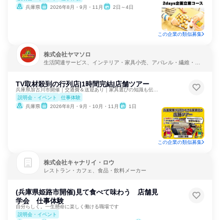
兵庫県
2026年8月・9月・11月
2日～4日
この企業の類似募集
株式会社ヤマソロ
生活関連サービス、インテリア・家具小売、アパレル・繊維・ス
ポーツメーカー
TV取材殺到の行列店|1時間完結|店舗ツアー
兵庫県加古川市開催｜交通費＆送迎あり｜家具選びの知識も伝授！
説明会・イベント
仕事体験
兵庫県
2026年8月・9月・10月・11月
1日
この企業の類似募集
株式会社キャナリイ・ロウ
レストラン・カフェ、食品・飲料メーカー
(兵庫県姫路市開催)見て食べて味わう 店舗見
学会 仕事体験
自分らしく。一生懸命に楽しく働ける職場です
説明会・イベント