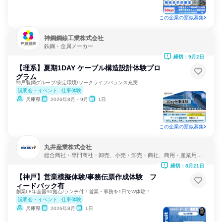
この企業の類似募集
神鋼鋼線工業株式会社
鉄鋼・金属メーカー
締切：9月2日
【理系】夏期1DAY ケーブル構造設計体験プロ
グラム
神戸製鋼グループ/安定環境/ワークライフバランス充実
説明会・イベント
仕事体験
兵庫県
2026年8月・9月
1日
この企業の類似募集
丸井産業株式会社
総合商社・専門商社・卸売、小売・卸売・商社、商用・産業用機
械サービス
締切：8月21日
【神戸】営業模擬体験/事務伝票作成体験 フ
ィードバック有
創業68年全国90拠点/ランチ付！営業・事務を1日でW体験！
説明会・イベント
仕事体験
兵庫県
2026年8月
1日