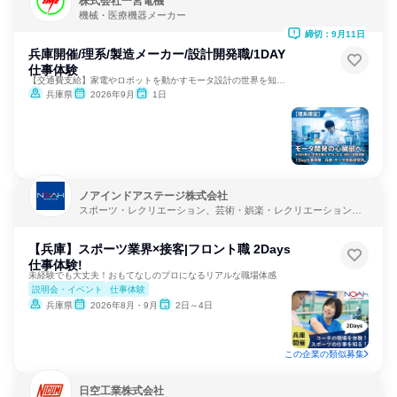
株式会社一宮電機
機械・医療機器メーカー
締切：9月11日
兵庫開催/理系/製造メーカー/設計開発職/1DAY
仕事体験
【交通費支給】家電やロボットを動かすモータ設計の世界を知る！
兵庫県
2026年9月
1日
ノアインドアステージ株式会社
スポーツ・レクリエーション、芸術・娯楽・レクリエーション、
教育・学校
【兵庫】スポーツ業界×接客|フロント職 2Days
仕事体験!
未経験でも大丈夫！おもてなしのプロになるリアルな職場体感
説明会・イベント
仕事体験
兵庫県
2026年8月・9月
2日～4日
この企業の類似募集
日空工業株式会社