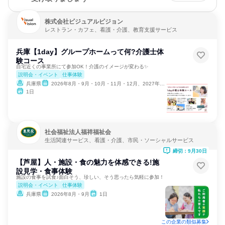
株式会社ビジュアルビジョン
レストラン・カフェ、看護・介護、教育支援サービス
兵庫【1day】グループホームって何?介護士体
験コース
自宅近くの事業所にて参加OK！介護のイメージが変わる✨
説明会・イベント
仕事体験
兵庫県
2026年8月・9月・10月・11月・12月、2027年1月・2月
1日
社会福祉法人福祥福祉会
生活関連サービス、看護・介護、市民・ソーシャルサービス
締切：9月30日
【芦屋】人・施設・食の魅力を体感できる!施
設見学・食事体験
施設の食事を試食♪面白そう、珍しい、そう思ったら気軽に参加！
説明会・イベント
仕事体験
兵庫県
2026年8月・9月
1日
この企業の類似募集