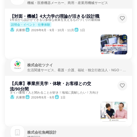
機械・医療機器メーカー、商用・産業用機械サービス
【対面・機械】4大力学の理論が活きる!設計職
1年目から設計ができる◎多様な産業を支えるものづくりの最前線
説明会・イベント
仕事体験
兵庫県
2026年8月・9月・10月・11月
1日
株式会社ツクイ
生活関連サービス、看護・介護、福祉・独立行政法人・NGO・N
PO
【兵庫】事業所見学・体験・お客様との交
流/90分間
タイパ重視！人と関わることが好き！地域に貢献したい！方向け
兵庫県
2026年8月・9月
1日
株式会社魚崎設計