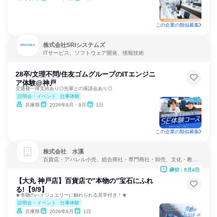
この企業の類似募集
株式会社SRIシステムズ
ITサービス、ソフトウェア開発、情報技術
28卒/文理不問/住友ゴムグループのITエンジニ
ア体験@神戸
交通費一律支給あり◎先輩との座談会あり◎
説明会・イベント
仕事体験
兵庫県
2026年8月・9月
1日
この企業の類似募集
株式会社 水溪
百貨店・アパレル小売、総合商社・専門商社・卸売、文化・教
養・娯楽
締切：9月4日
【大丸 神戸店】百貨店で”本物の”宝石にふれ
る!【9/9】
★本物のハイジュエリーに触れられる見学付き！★
説明会・イベント
仕事体験
兵庫県
2026年8月
1日