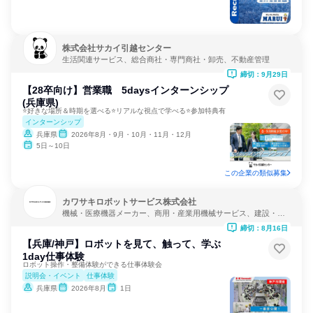
株式会社サカイ引越センター
生活関連サービス、総合商社・専門商社・卸売、不動産管理
締切：9月29日
【28卒向け】営業職 5daysインターンシップ
(兵庫県)
⭐好きな場所＆時期を選べる⭐リアルな視点で学べる⭐参加特典有
インターンシップ
兵庫県
2026年8月・9月・10月・11月・12月
5日～10日
この企業の類似募集
カワサキロボットサービス株式会社
機械・医療機器メーカー、商用・産業用機械サービス、建設・修
理・メンテナンスサービス
締切：8月16日
【兵庫/神戸】ロボットを見て、触って、学ぶ
1day仕事体験
ロボット操作・整備体験ができる仕事体験会
説明会・イベント
仕事体験
兵庫県
2026年8月
1日