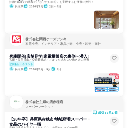
技術×知識でお客様の「なりたい自分」を実現するお仕事に挑戦！
兵庫県
2026年8月
2日～4日
株式会社関西ケーズデンキ
家電小売、インテリア・家具小売、小売・卸売・商社
兵庫開催|店舗見学|家電量販店の裏側へ潜入!
私服・髪型自由／交通費支給／ノルマを追わない働き方の秘密
説明会・イベント
兵庫県
2026年8月・9月
1日
株式会社主婦の店赤穂店
スーパーマーケット
締切：8月17日
【28年卒】兵庫県赤穂市/地域密着スーパー・
食品のバイヤー職
赤穂で地域を支える！おもてなしを活かすバイヤー職