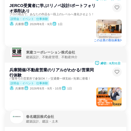
JERCO受賞者に学ぶ!リノベ設計/ポートフォリ
オ添削あり
プロの視点で、あなたの作品を一段上のレベルへ進化させよう！
説明会・イベント
仕事体験
兵庫県
2026年8月・9月
1日
この企業の類似募集
東建コーポレーション株式会社
建築設計、不動産管理、不動産仲介
締切：8月31日
兵庫開催/不動産営業のリアルがわかる!営業同
行体験
✅最寄りの営業所で参加OK！✅交通費一律支給✅先輩に密着！
説明会・イベント
仕事体験
兵庫県
2026年8月・9月・10月
1日
春名建設株式会社
建築設計、建設・土木