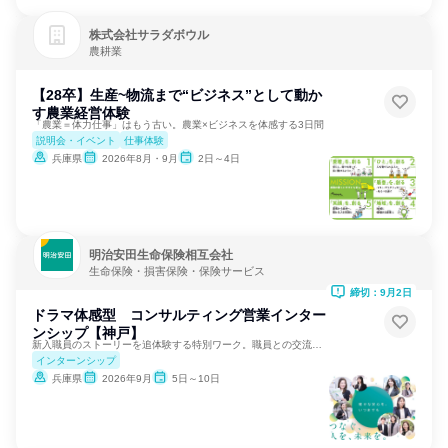
株式会社サラダボウル
農耕業
【28卒】生産~物流まで“ビジネス”として動か
す農業経営体験
「農業＝体力仕事」はもう古い。農業×ビジネスを体感する3日間
説明会・イベント
仕事体験
兵庫県
2026年8月・9月
2日～4日
明治安田生命保険相互会社
生命保険・損害保険・保険サービス
締切：9月2日
ドラマ体感型 コンサルティング営業インター
ンシップ【神戸】
新入職員のストーリーを追体験する特別ワーク。職員との交流あり
インターンシップ
兵庫県
2026年9月
5日～10日