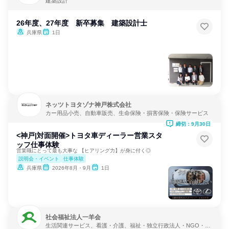
建築設計
26年度、27年度 新卒募集 建築設計士
兵庫県
1日
ネッツトヨタゾナ神戸株式会社
カー用品小売、自動車販売、生命保険・損害保険・保険サービス
締切：9月30日
<神戸|対面開催>トヨタ車ディーラー営業スタ
ッフ仕事体験
営業職にとって最も大事な 【ヒアリング力】が身に付く◎
説明会・イベント
仕事体験
兵庫県
2026年8月・9月
1日
社会福祉法人一羊会
生活関連サービス、看護・介護、福祉・独立行政法人・NGO・N