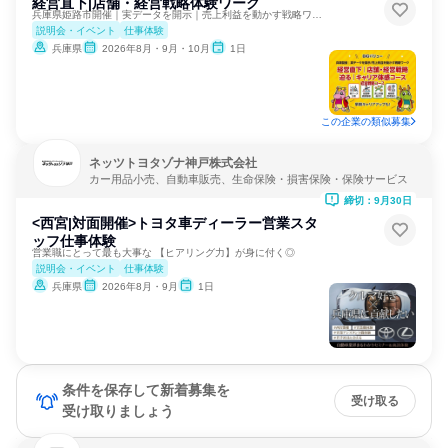
経営直下|店舗・経営戦略体験ワーク
兵庫県姫路市開催｜実データを開示｜売上利益を動かす戦略ワーク
説明会・イベント
仕事体験
兵庫県
2026年8月・9月・10月
1日
この企業の類似募集
ネッツトヨタゾナ神戸株式会社
カー用品小売、自動車販売、生命保険・損害保険・保険サービス
締切：9月30日
<西宮|対面開催>トヨタ車ディーラー営業スタ
ッフ仕事体験
営業職にとって最も大事な 【ヒアリング力】が身に付く◎
説明会・イベント
仕事体験
兵庫県
2026年8月・9月
1日
条件を保存して新着募集を
受け取る
受け取りましょう