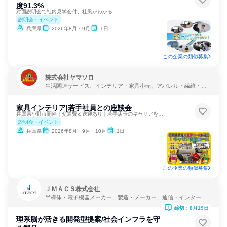
度91.3%
対面説明会で社内見学会付、社風がわかる
説明会・イベント
兵庫県
2026年8月・9月
1日
この企業の類似募集
株式会社ヤマソロ
生活関連サービス、インテリア・家具小売、アパレル・繊維・ス
ポーツメーカー
家具インテリア|若手社員との座談会
兵庫県小野市開催｜交通費＆送迎あり｜若手店長のキャリアを知る
説明会・イベント
兵庫県
2026年8月・9月・10月
1日
この企業の類似募集
ＪＭＡＣＳ株式会社
半導体・電子機器メーカー、製造・メーカー、通信・インターネ
ット
締切：8月19日
理系脳が活きる開発型提案/社会インフラを守