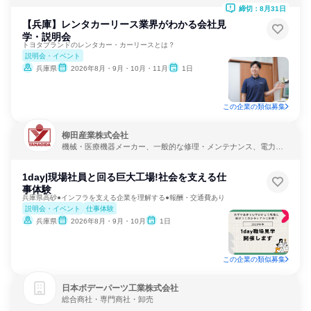
締切：8月31日
【兵庫】レンタカーリース業界がわかる会社見
学・説明会
トヨタブランドのレンタカー・カーリースとは？
説明会・イベント
兵庫県
2026年8月・9月・10月・11月
1日
この企業の類似募集
柳田産業株式会社
機械・医療機器メーカー、一般的な修理・メンテナンス、電力・
ガス・水道・エネルギー
1day|現場社員と回る巨大工場!社会を支える仕
事体験
兵庫県高砂●インフラを支える企業を理解する●報酬・交通費あり
説明会・イベント
仕事体験
兵庫県
2026年8月・9月・10月
1日
この企業の類似募集
日本ボデーパーツ工業株式会社
総合商社・専門商社・卸売