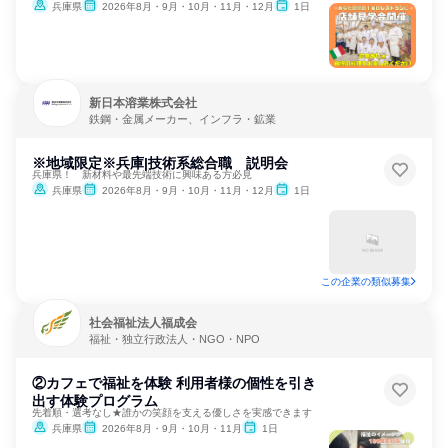
兵庫県
2026年8月・9月・10月・11月・12月
1日
新日本溶業株式会社
鉄鋼・金属メーカー、インフラ・鉱業
※地域限定※兵庫|技術系総合職 説明会
兵庫県！ 新材料や最先端技術に興味ある方必見
兵庫県
2026年8月・9月・10月・11月・12月
1日
この企業の類似募集
社会福祉法人福成会
福祉・独立行政法人・NGO・NPO
②カフェで福祉を体験 利用者様の個性を引き
出す体験プログラム
先着順・選考なし★誰かの笑顔を支える優しさを実感できます
兵庫県
2026年8月・9月・10月・11月
1日