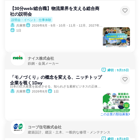
【30分web/総合職】物流業界を支える総合商
社の説明会
説明会・イベント
仕事体験
兵庫県
2026年8月・9月・10月・11月・12月、2027年1月・2月・3月・4月
1日
ナイス株式会社
鉄鋼・金属メーカー
締切：9月15日
「モノづくり」の概念を変える、ニッチトップ
企業を覗く1Day
日本の巨大産業を延命させる、知られざる素材ビジネスの正体とは
兵庫県
2026年8月
1日
この企業の類似募集
コープ住宅株式会社
建築設計、建設・土木、一般的な修理・メンテナンス
締切：8月19日