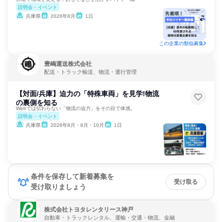
説明会・イベント
兵庫県
2026年8月
1日
この企業の類似募集
豊嶋運送株式会社
配送・トラック輸送、物流・運行管理
【対面/兵庫】迫力の「特殊車両」を見学!物流
の裏側を知る
Webでは伝わらない「物流の迫力」をその目で体感。
説明会・イベント
兵庫県
2026年8月・9月・10月
1日
条件を保存して新着募集を
受け取る
受け取りましょう
株式会社トヨタレンタリース神戸
自動車・トラックレンタル、運輸・交通・物流、金融