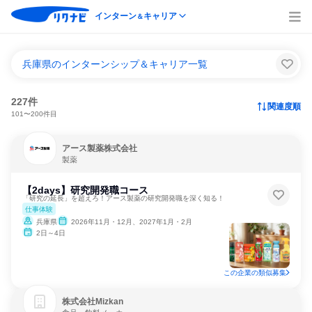
インターン
キャリア
＆
兵庫県のインターンシップ＆キャリア一覧
227件
関連度順
101〜200件目
アース製薬株式会社
製薬
【2days】研究開発職コース
「研究の延長」を超えろ！アース製薬の研究開発職を深く知る！
仕事体験
兵庫県
2026年11月・12月、2027年1月・2月
2日～4日
この企業の類似募集
株式会社Mizkan