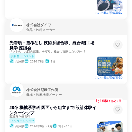
この企業の類似募集
株式会社ダイワ
食品・飲料メーカー
先着順・選考なし|技術系総合職、総合職|工場
見学 座談会
ペットの「お口の健康」を守り、社会に貢献したい方へ！
説明会・イベント
兵庫県
2026年8月
1日
この企業の類似募集
株式会社尼﨑工作所
機械・医療機器メーカー
締切：あと2日
28卒 機械系学科 図面から組立まで!設計体験イ
ンターシップ
交通費＆昼食有
インターンシップ
兵庫県
2026年8月・9月
5日～10日