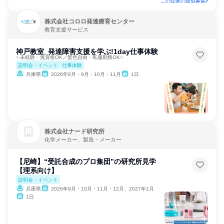
この企業の類似募集
株式会社コロロ発達療育センター
教育支援サービス
神戸教室_発達障害支援を学ぶ!1day仕事体験
✨未経験・無資格OK／髪色自由・私服勤務OK✨
説明会・イベント
仕事体験
兵庫県
2026年8月・9月・10月・11月
1日
株式会社ナード研究所
化学メーカー、製造・メーカー
【尼崎】“受託合成のプロ集団”の研究所見学
【理系向け】
説明会・イベント
兵庫県
2026年9月・10月・11月・12月、2027年1月
1日