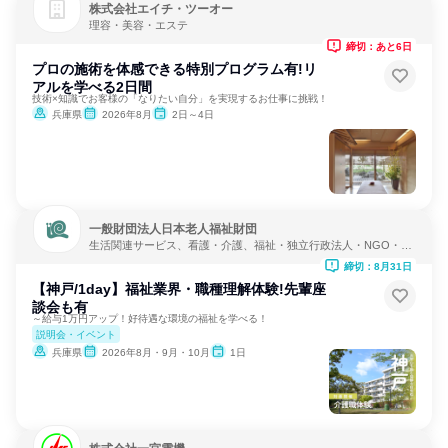
株式会社エイチ・ツーオー
理容・美容・エステ
締切：あと6日
プロの施術を体感できる特別プログラム有!リ
アルを学べる2日間
技術×知識でお客様の「なりたい自分」を実現するお仕事に挑戦！
兵庫県
2026年8月
2日～4日
一般財団法人日本老人福祉財団
生活関連サービス、看護・介護、福祉・独立行政法人・NGO・N
PO
締切：8月31日
【神戸/1day】福祉業界・職種理解体験!先輩座
談会も有
～給与1万円アップ！好待遇な環境の福祉を学べる！
説明会・イベント
兵庫県
2026年8月・9月・10月
1日