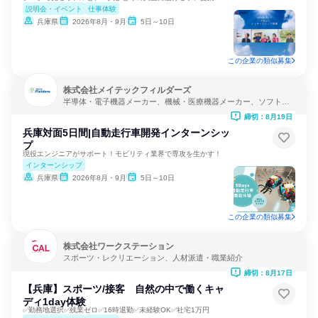
説明会・イベント
仕事体験
兵庫県
2026年8月・9月
5日～10日
この企業の類似募集
株式会社メイテックフィルダーズ
半導体・電子機器メーカー、機械・医療機器メーカー、ソフトウ
ェア開発
締切：8月19日
兵庫対面5日間|自動走行車開発インターンシッ
プ
現役エンジニアがサポート！モビリティ業界で専攻を生かす！
インターンシップ
兵庫県
2026年8月・9月
5日～10日
この企業の類似募集
株式会社ワークステーション
スポーツ・レクリエーション、人材派遣・職業紹介
締切：8月17日
【兵庫】スポーツ/接客 自然の中で働くキャ
ディ1day体験
✅勤務地選択✅残業ゼロ✅16時退勤✅未経験OK✅社宅1万円