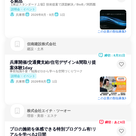
る製品
【東証スタンダード上場】技術提案で課題解決／BtoB／関西圏
説明会・イベント
兵庫県
2026年8月・9月
1日
この企業の類似募集
但南建設株式会社
建設・土木
締切：8月31日
兵庫開催/交通費支給/住宅デザイン&間取り提
案体験1day
事前知識不要！知識ゼロから学べる空間づくりワーク
説明会・イベント
兵庫県
2026年8月
1日
この企業の類似募集
株式会社エイチ・ツーオー
理容・美容・エステ
締切：あと6日
プロの施術を体感できる特別プログラム有!リ
アルを学べる2日間