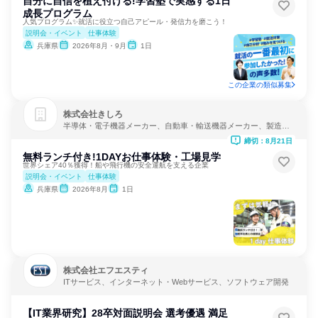
自分に自信を植え付ける!学習塾で実感する1日
成長プログラム
人気プログラム✨就活に役立つ自己アピール・発信力を磨こう！
説明会・イベント
仕事体験
兵庫県
2026年8月・9月
1日
この企業の類似募集
株式会社きしろ
半導体・電子機器メーカー、自動車・輸送機器メーカー、製造・
メーカー
締切：8月21日
無料ランチ付き!1DAYお仕事体験・工場見学
世界シェア40％獲得！船や飛行機の安全運航を支える企業
説明会・イベント
仕事体験
兵庫県
2026年8月
1日
株式会社エフエスティ
ITサービス、インターネット・Webサービス、ソフトウェア開発
【IT業界研究】28卒対面説明会 選考優遇 満足