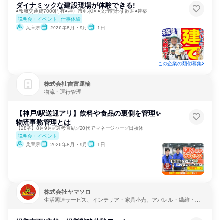
ダイナミックな建設現場が体験できる!
●報酬交通費7000円有●神戸市垂水区●文理問わず歓迎●建築
説明会・イベント
仕事体験
兵庫県
2026年8月・9月
1日
この企業の類似募集
株式会社吉富運輸
物流・運行管理
【神戸/駅送迎アリ】飲料や食品の裏側を管理✨
物流事務管理とは
【28卒】8月9月✅選考直結✅20代でマネージャー✅日祝休
説明会・イベント
兵庫県
2026年8月・9月
1日
株式会社ヤマソロ
生活関連サービス、インテリア・家具小売、アパレル・繊維・ス
ポーツメーカー