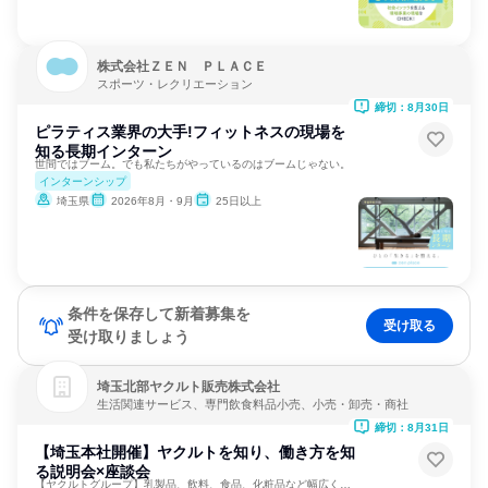
株式会社ＺＥＮ ＰＬＡＣＥ
スポーツ・レクリエーション
締切：8月30日
ピラティス業界の大手!フィットネスの現場を
知る長期インターン
世間ではブーム。でも私たちがやっているのはブームじゃない。
インターンシップ
埼玉県
2026年8月・9月
25日以上
条件を保存して新着募集を
受け取る
受け取りましょう
埼玉北部ヤクルト販売株式会社
生活関連サービス、専門飲食料品小売、小売・卸売・商社
締切：8月31日
【埼玉本社開催】ヤクルトを知り、働き方を知
る説明会×座談会
【ヤクルトグループ】乳製品、飲料、食品、化粧品など幅広く展開