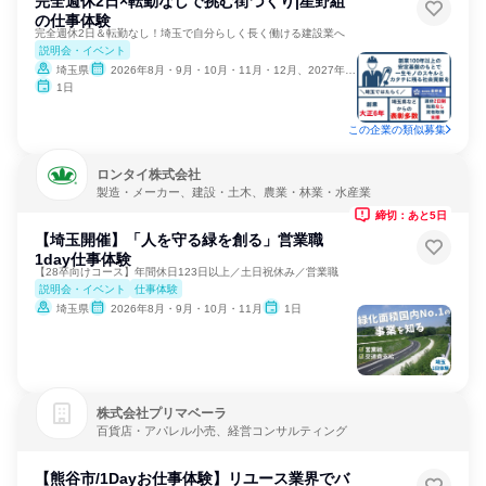
完全週休2日×転勤なしで挑む街づくり|星野組
の仕事体験
完全週休2日＆転勤なし！埼玉で自分らしく長く働ける建設業へ
説明会・イベント
埼玉県
2026年8月・9月・10月・11月・12月、2027年1月
1日
この企業の類似募集
ロンタイ株式会社
製造・メーカー、建設・土木、農業・林業・水産業
締切：あと5日
【埼玉開催】「人を守る緑を創る」営業職
1day仕事体験
【28卒向けコース】年間休日123日以上／土日祝休み／営業職
説明会・イベント
仕事体験
埼玉県
2026年8月・9月・10月・11月
1日
株式会社プリマベーラ
百貨店・アパレル小売、経営コンサルティング
【熊谷市/1Dayお仕事体験】リユース業界でバ