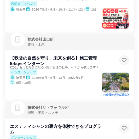
説明会・イベント
埼玉県
2026年8月・9月・10月・11月・12月
1日
株式会社山口組
建設・土木
【秩父の自然を守り、未来を創る】施工管理
5daysインターン
秩父がもっと好きになる⭐施工管理の仕事、イチから教えます！
インターンシップ
埼玉県
2026年8月・9月・12月、2027年1月
5日～10日
この企業の類似募集
株式会社ザ・フォウルビ
理容・美容・エステ
エステティシャンの裏方を体験できるプログラ
ム
インターンシップ