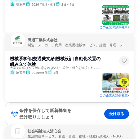
埼玉県
2026年8月・9月
2日～4日
この企業の類似募集
田辺工業株式会社
製造・メーカー、商用・産業用機械サービス、建設・修理・メン
テナンスサービス
機械系学部|交通費支給|機械設計|自動化装置の
組み立て体験
大学での学びが実機に息を吹き込む。設計・組立を追求したい向け
埼玉県
2026年9月
1日
この企業の類似募集
条件を保存して新着募集を
受け取る
受け取りましょう
社会福祉法人清心会
生活関連サービス、看護・介護、福祉・独立行政法人・NGO・N