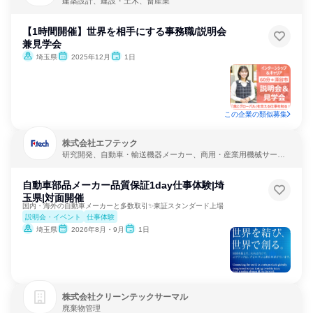
建築設計、建設・土木、畜産業
【1時間開催】世界を相手にする事務職/説明会
兼見学会
埼玉県
2025年12月
1日
この企業の類似募集
株式会社エフテック
研究開発、自動車・輸送機器メーカー、商用・産業用機械サービ
ス
自動車部品メーカー品質保証1day仕事体験|埼
玉県|対面開催
国内・海外の自動車メーカーと多数取引✨東証スタンダード上場
説明会・イベント
仕事体験
埼玉県
2026年8月・9月
1日
株式会社クリーンテックサーマル
廃棄物管理