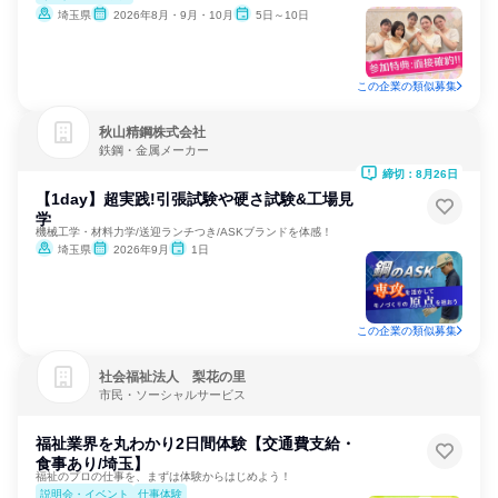
埼玉県
2026年8月・9月・10月
5日～10日
この企業の類似募集
秋山精鋼株式会社
鉄鋼・金属メーカー
締切：8月26日
【1day】超実践!引張試験や硬さ試験&工場見
学
機械工学・材料力学/送迎ランチつき/ASKブランドを体感！
埼玉県
2026年9月
1日
この企業の類似募集
社会福祉法人 梨花の里
市民・ソーシャルサービス
福祉業界を丸わかり2日間体験【交通費支給・
食事あり/埼玉】
福祉のプロの仕事を、まずは体験からはじめよう！
説明会・イベント
仕事体験