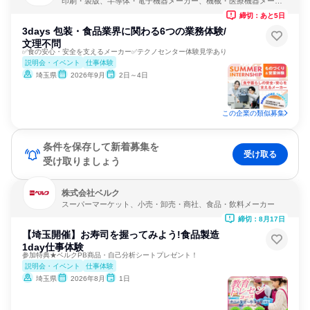
印刷・製版、半導体・電子機器メーカー、機械・医療機器メーカ
ー
締切：あと5日
3days 包装・食品業界に関わる6つの業務体験/
文理不問
✅食の安心・安全を支えるメーカー✅テクノセンター体験見学あり
説明会・イベント
仕事体験
埼玉県
2026年9月
2日～4日
この企業の類似募集
条件を保存して新着募集を
受け取る
受け取りましょう
株式会社ベルク
スーパーマーケット、小売・卸売・商社、食品・飲料メーカー
締切：8月17日
【埼玉開催】お寿司を握ってみよう!食品製造
1day仕事体験
参加特典★ベルクPB商品・自己分析シートプレゼント！
説明会・イベント
仕事体験
埼玉県
2026年8月
1日