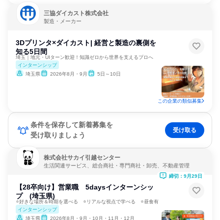
三協ダイカスト株式会社
製造・メーカー
3Dプリンタ×ダイカスト| 経営と製造の裏側を
知る5日間
埼玉｜地元・UIターン歓迎！知識ゼロから世界を支えるプロへ
インターンシップ
埼玉県
2026年8月・9月
5日～10日
この企業の類似募集
条件を保存して新着募集を
受け取る
受け取りましょう
株式会社サカイ引越センター
生活関連サービス、総合商社・専門商社・卸売、不動産管理
締切：9月29日
【28卒向け】営業職 5daysインターンシッ
プ (埼玉県)
⭐好きな場所＆時期を選べる ⭐リアルな視点で学べる ⭐昼食有
インターンシップ
埼玉県
2026年8月・9月・10月・11月・12月