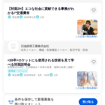
【対面2H】エコな社会に貢献できる事務がわ
かる!*交通費有
埼玉県
2026年1月
1日
この企業の類似募集
日油技研工業株式会社
化学メーカー、機械・医療機器メーカー、航空宇宙・防衛
<28卒>ロケットにも使用される技術を見て学
べる対面説明会
年間休日124日・土日祝休み＊日本の未来、地球の未来に貢献！
説明会・イベント
埼玉県
2026年8月・9月・10月
1日
この企業の類似募集
条件を保存して新着募集を
受け取る
受け取りましょう