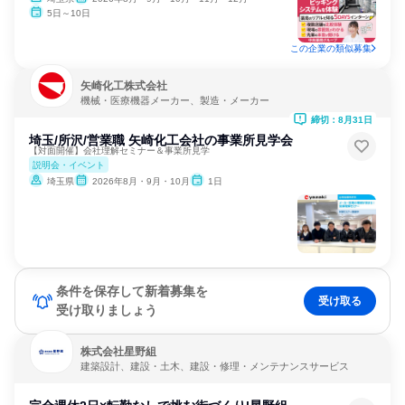
5日～10日
この企業の類似募集
矢崎化工株式会社
機械・医療機器メーカー、製造・メーカー
締切：8月31日
埼玉/所沢/営業職 矢崎化工会社の事業所見学会
【対面開催】会社理解セミナー＆事業所見学
説明会・イベント
埼玉県
2026年8月・9月・10月
1日
条件を保存して新着募集を
受け取る
受け取りましょう
株式会社星野組
建築設計、建設・土木、建設・修理・メンテナンスサービス