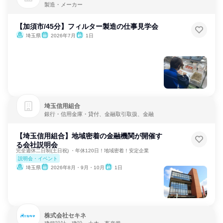
製造・メーカー
【加須市/45分】フィルター製造の仕事見学会
埼玉県
2026年7月
1日
埼玉信用組合
銀行・信用金庫・貸付、金融取引取扱、金融
【埼玉信用組合】地域密着の金融機関が開催す
る会社説明会
完全週休二日制(土日祝) ・年休120日！地域密着！安定企業
説明会・イベント
埼玉県
2026年8月・9月・10月
1日
株式会社セキネ