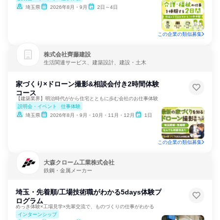
埼玉県
2026年8月・9月
2日～4日
この企業の類似募集
株式会社齊藤建設
生活関連サービス、建築設計、建設・土木
家づくり×ドローン撮影&相談会付き2時間体験
コース
【建築業界】明治時代がから住宅とともに歩む会社のお仕事体験
説明会・イベント
仕事体験
埼玉県
2026年8月・9月・10月・11月・12月
1日
この企業の類似募集
大森クローム工業株式会社
鉄鋼・金属メーカー
埼玉・先着順/工場技術職がわかる5days体験プ
ログラム
めっき体験×工場見学×先輩交流で、ものづくりの仕事がわかる
インターンシップ