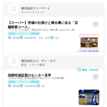
株式会社マミーマート
スーパーマーケット
【スーパー】売場の仕掛けと舞台裏に迫る「店
舗探索コース」
バックルームに潜入！普段は見られない舞台裏へあなたをご案内！
説明会・イベント
仕事体験
埼玉県
2026年8月・9月・10月
1日
この企業の類似募集
株式会社エス・ディ・ロジ
配送・トラック輸送
締切：8月28日
信頼性保証室のセンター見学
【1Day×対面】医薬品物流の”安心”をつくる仕事体験
説明会・イベント
仕事体験
埼玉県
2026年9月
1日