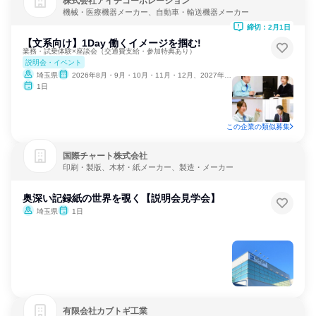
株式会社アイチコーポレーション
機械・医療機器メーカー、自動車・輸送機器メーカー
締切：2月1日
【文系向け】1Day 働くイメージを掴む!
業務・試乗体験×座談会（交通費支給・参加特典あり）
説明会・イベント
埼玉県
2026年8月・9月・10月・11月・12月、2027年1月・2月
1日
この企業の類似募集
国際チャート株式会社
印刷・製版、木材・紙メーカー、製造・メーカー
奥深い記録紙の世界を覗く【説明会見学会】
埼玉県
1日
有限会社カブトギ工業