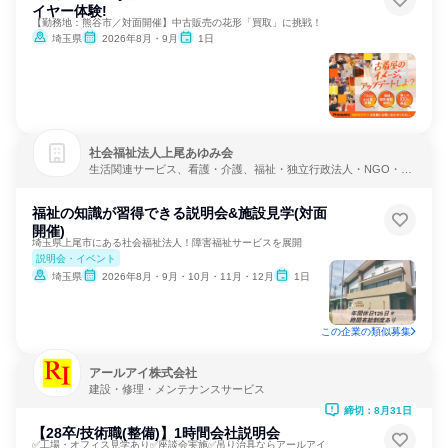
イヤー体験!
【勤務地：熊谷市／対面開催】中古販売の花形「買取」に挑戦！
埼玉県
2026年8月・9月
1日
社会福祉法人上尾あゆみ会
生活関連サービス、看護・介護、福祉・独立行政法人・NGO・N
PO
福祉の知識が習得できる説明会&施設見学(対面
開催)
埼玉県上尾市にある社会福祉法人！障害福祉サービスを展開
説明会・イベント
埼玉県
2026年8月・9月・10月・11月・12月
1日
この企業の類似募集
アールアイ株式会社
建設・修理・メンテナンスサービス
締切：8月31日
【28卒/技術職(整備)】1時間会社説明会
✅工場・オフィス見学あり✅座談会実施✅吊り治具ならアールアイ