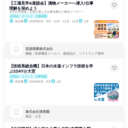
【工場見学&座談会】漬物メーカーへ潜入!仕事
理解を深めよう
大正10年創業！伝統と新しさを兼ね備えた食品メーカー！
説明会・イベント
仕事体験
埼玉県
2026年8月・9月・10月・11月・12月
1日
荏原商事株式会社
機械・医療機器メーカー、建築設計、ソフトウェア開発
【技術系総合職】日本の水道インフラ技術を学
ぶ1DAY@大宮
説明会・イベント
仕事体験
埼玉県
2026年8月・9月
1日
株式会社清香園
建設・土木