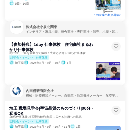
5日～10日
この企業の類似募集
株式会社小泉北関東
インテリア・家具小売、総合商社・専門商社・卸売、小売・卸
売・商社
【参加特典】1day 仕事体験 住宅商社まるわ
かり仕事体験
商社のリアルを営業所で体感！先輩と話せる1day仕事体験
説明会・イベント
仕事体験
埼玉県
2026年8月・9月・10月
1日
内田精研有限会社
機械・医療機器メーカー、自動車・輸送機器メーカー、航空宇
宙・防衛
埼玉|職場見学会|宇宙品質のものづくり|90分・
私服OK
1day仕事体験|埼玉勤務確約|無限に広がる技術への挑戦
説明会・イベント
仕事体験
埼玉県
2026年8月・9月・10月・11月
1日