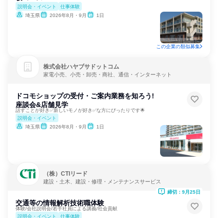
説明会・イベント
仕事体験
埼玉県
2026年8月・9月
1日
この企業の類似募集
株式会社ハヤブサドットコム
家電小売、小売・卸売・商社、通信・インターネット
ドコモショップの受付・ご案内業務を知ろう!
座談会&店舗見学
話すことが好き✅新しいモノが好き✅な方にぴったりです🌟
説明会・イベント
埼玉県
2026年8月・9月
1日
（株）CTIリード
建設・土木、建設・修理・メンテナンスサービス
締切：9月25日
交通等の情報解析技術職体験
体験/会社説明会/若手社員による講義/社会貢献
説明会・イベント
仕事体験