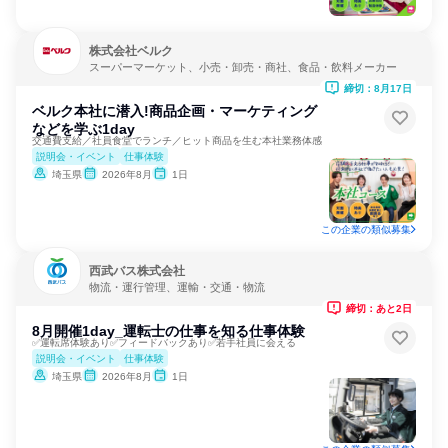
株式会社ベルク
スーパーマーケット、小売・卸売・商社、食品・飲料メーカー
締切：8月17日
ベルク本社に潜入!商品企画・マーケティング
などを学ぶ1day
交通費支給／社員食堂でランチ／ヒット商品を生む本社業務体感
説明会・イベント
仕事体験
埼玉県
2026年8月
1日
この企業の類似募集
西武バス株式会社
物流・運行管理、運輸・交通・物流
締切：あと2日
8月開催1day_運転士の仕事を知る仕事体験
✅運転席体験あり✅フィードバックあり✅若手社員に会える
説明会・イベント
仕事体験
埼玉県
2026年8月
1日