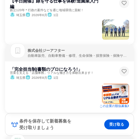
【半日開催】緑を守る仕事を体験!造園業入門
編
創立120年＊行政の案件などを通じ地域環境に貢献！
埼玉県
2026年6月
1日
株式会社ジーアフター
自動車販売、自動車整備・修理、生命保険・損害保険・保険サー
ビス
「完全担当制|書類のプロになろう!」
営業を支える「店舗事務」リアルな働き方を体験出来ます！
埼玉県
2026年8月
1日
この企業の類似募集
条件を保存して新着募集を
受け取る
受け取りましょう