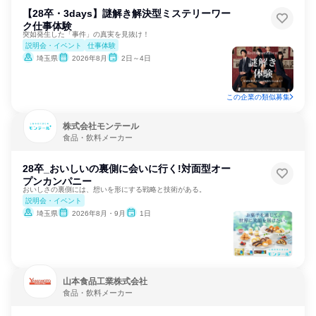
【28卒・3days】謎解き解決型ミステリーワー
ク仕事体験
突如発生した「事件」の真実を見抜け！
説明会・イベント
仕事体験
埼玉県
2026年8月
2日～4日
この企業の類似募集
株式会社モンテール
食品・飲料メーカー
28卒_おいしいの裏側に会いに行く!対面型オー
プンカンパニー
おいしさの裏側には、想いを形にする戦略と技術がある。
説明会・イベント
埼玉県
2026年8月・9月
1日
山本食品工業株式会社
食品・飲料メーカー