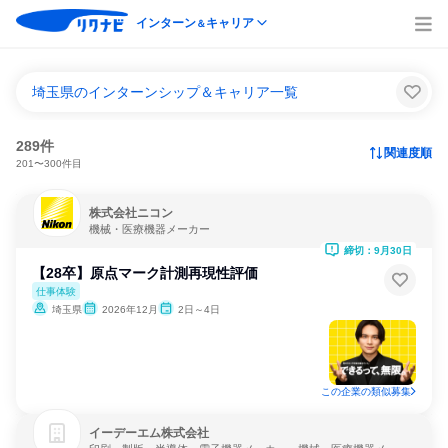
インターン
キャリア
＆
埼玉県のインターンシップ＆キャリア一覧
289件
関連度順
201〜300件目
株式会社ニコン
機械・医療機器メーカー
締切：9月30日
【28卒】原点マーク計測再現性評価
仕事体験
埼玉県
2026年12月
2日～4日
この企業の類似募集
イーデーエム株式会社