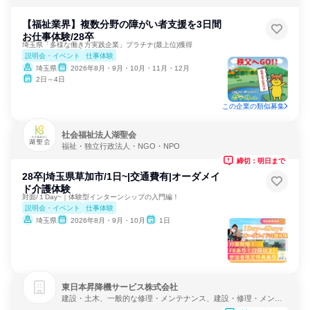
PO
【福祉業界】複数分野の障がい者支援を3日間
お仕事体験/28卒
埼玉県「多様な働き方実践企業」プラチナ(最上位)獲得
説明会・イベント
仕事体験
埼玉県
2026年8月・9月・10月・11月・12月
2日～4日
この企業の類似募集
社会福祉法人湖聖会
福祉・独立行政法人・NGO・NPO
締切：明日まで
28卒|埼玉県草加市/1日~|交通費有|オーダメイ
ド介護体験
対面/１Day~｜体験型インターンシップの入門編！
説明会・イベント
仕事体験
埼玉県
2026年8月・9月・10月
1日
東日本昇降機サービス株式会社
建設・土木、一般的な修理・メンテナンス、建設・修理・メンテ
ナンスサービス