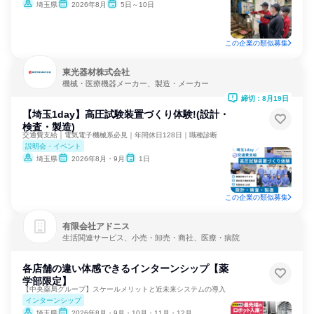
埼玉県
2026年8月
5日～10日
この企業の類似募集
東光器材株式会社
機械・医療機器メーカー、製造・メーカー
締切：8月19日
【埼玉1day】高圧試験装置づくり体験!(設計・
検査・製造)
交通費支給｜電気電子機械系必見｜年間休日128日｜職種診断
説明会・イベント
埼玉県
2026年8月・9月
1日
この企業の類似募集
有限会社アドニス
生活関連サービス、小売・卸売・商社、医療・病院
各店舗の違い体感できるインターンシップ【薬
学部限定】
【中央薬局グループ】スケールメリットと近未来システムの導入
インターンシップ
埼玉県
2026年8月・9月・10月・11月・12月