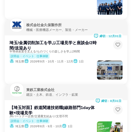
株式会社金久保製作所
機械・医療機器メーカー、製造・メーカー
締切：12月31日
埼玉/金属切削加工を学ぶ工場見学と座談会/2時
間/送迎あり
半導体産業を支える/ものづくりの楽しさを学ぶ2時間
説明会・イベント
仕事体験
埼玉県
2026年9月・10月・11月・12月
1日
東鉄工業株式会社
建設・土木、鉄道、インフラ・鉱業
締切：8月31日
【埼玉対面】鉄道関連技術職|線路部門1day体
験×現場見学
JRパートナー企業/交通費支給あり/文理不問
説明会・イベント
仕事体験
埼玉県
2026年8月・9月・10月
1日