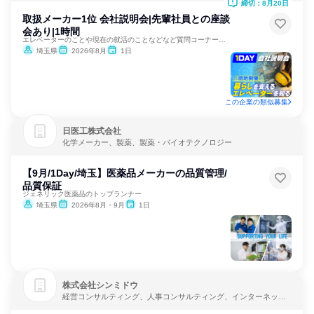
締切：8月20日
取扱メーカー1位 会社説明会|先輩社員との座談
会あり|1時間
エレベーターのことや現在の就活のことなどなど質問コーナーあり
埼玉県
2026年8月
1日
この企業の類似募集
日医工株式会社
化学メーカー、製薬、製薬・バイオテクノロジー
【9月/1Day/埼玉】医薬品メーカーの品質管理/
品質保証
ジェネリック医薬品のトップランナー
埼玉県
2026年8月・9月
1日
株式会社シンミドウ
経営コンサルティング、人事コンサルティング、インターネッ
ト・Webサービス