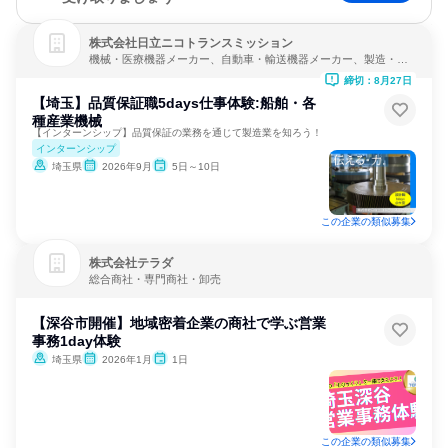
株式会社日立ニコトランスミッション
機械・医療機器メーカー、自動車・輸送機器メーカー、製造・メ
ーカー
締切：8月27日
【埼玉】品質保証職5days仕事体験:船舶・各
種産業機械
【インターンシップ】品質保証の業務を通じて製造業を知ろう！
インターンシップ
埼玉県
2026年9月
5日～10日
この企業の類似募集
株式会社テラダ
総合商社・専門商社・卸売
【深谷市開催】地域密着企業の商社で学ぶ営業
事務1day体験
埼玉県
2026年1月
1日
この企業の類似募集