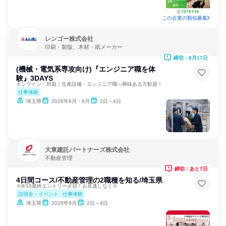
この企業の類似募集
レンゴー株式会社
印刷・製版、木材・紙メーカー
締切：8月17日
(機械・電気系専攻向け)『エンジニア職を体
験』3DAYS
オンライン・対面｜生産設備・エンジニア職へ興味ある方歓迎！
仕事体験
埼玉県
2026年8月・9月
2日～4日
大東建託パートナーズ株式会社
不動産管理
締切：あと7日
4日間コース/不動産管理の2職種を知る/埼玉県
※8/16最終エントリー〆切！お見逃しなく※
説明会・イベント
仕事体験
埼玉県
2026年9月
2日～4日