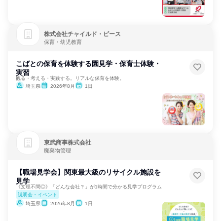
株式会社チャイルド・ピース
保育・幼児教育
こばとの保育を体験する園見学・保育士体験・
実習
観る・考える・実践する。リアルな保育を体験。
埼玉県
2026年8月
1日
東武商事株式会社
廃棄物管理
【職場見学会】関東最大級のリサイクル施設を
見学
《文理不問◎》「どんな会社？」が1時間で分かる見学プログラム
説明会・イベント
埼玉県
2026年8月
1日