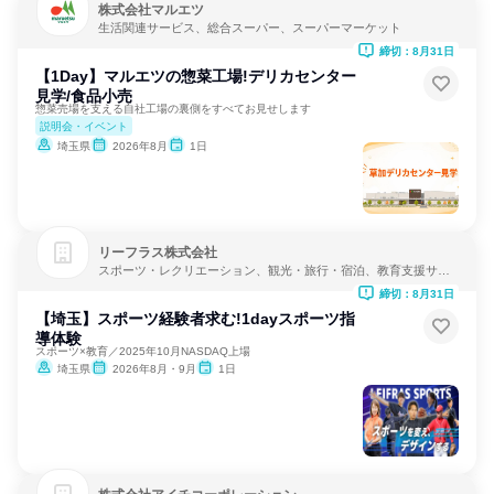
株式会社マルエツ
生活関連サービス、総合スーパー、スーパーマーケット
締切：8月31日
【1Day】マルエツの惣菜工場!デリカセンター
見学/食品小売
惣菜売場を支える自社工場の裏側をすべてお見せします
説明会・イベント
埼玉県
2026年8月
1日
リーフラス株式会社
スポーツ・レクリエーション、観光・旅行・宿泊、教育支援サー
ビス
締切：8月31日
【埼玉】スポーツ経験者求む!1dayスポーツ指
導体験
スポーツ×教育／2025年10月NASDAQ上場
埼玉県
2026年8月・9月
1日