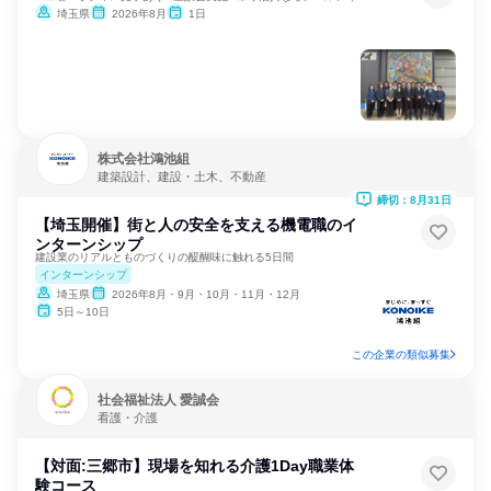
埼玉県
2026年8月
1日
株式会社鴻池組
建築設計、建設・土木、不動産
締切：8月31日
【埼玉開催】街と人の安全を支える機電職のイ
ンターンシップ
建設業のリアルとものづくりの醍醐味に触れる5日間
インターンシップ
埼玉県
2026年8月・9月・10月・11月・12月
5日～10日
この企業の類似募集
社会福祉法人 愛誠会
看護・介護
【対面:三郷市】現場を知れる介護1Day職業体
験コース