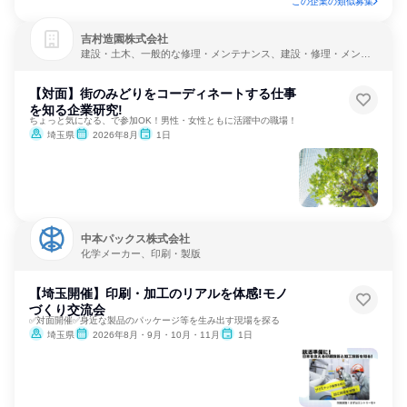
この企業の類似募集
吉村造園株式会社
建設・土木、一般的な修理・メンテナンス、建設・修理・メンテ
ナンスサービス
【対面】街のみどりをコーディネートする仕事
を知る企業研究!
ちょっと気になる、で参加OK！男性・女性ともに活躍中の職場！
埼玉県
2026年8月
1日
中本パックス株式会社
化学メーカー、印刷・製版
【埼玉開催】印刷・加工のリアルを体感!モノ
づくり交流会
✅対面開催✅身近な製品のパッケージ等を生み出す現場を探る
埼玉県
2026年8月・9月・10月・11月
1日