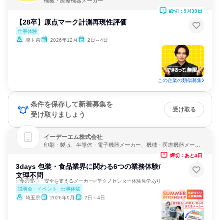
機械・医療機器メーカー
締切：9月30日
【28卒】原点マーク計測再現性評価
仕事体験
埼玉県
2026年12月
2日～4日
この企業の類似募集
条件を保存して新着募集を
受け取る
受け取りましょう
イーデーエム株式会社
印刷・製版、半導体・電子機器メーカー、機械・医療機器メーカ
ー
締切：あと4日
3days 包装・食品業界に関わる6つの業務体験/
文理不問
✅食の安心・安全を支えるメーカー✅テクノセンター体験見学あり
説明会・イベント
仕事体験
埼玉県
2026年9月
2日～4日