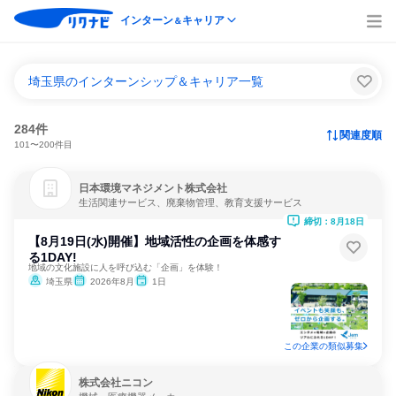
インターン
キャリア
＆
埼玉県のインターンシップ＆キャリア一覧
284件
関連度順
101〜200件目
日本環境マネジメント株式会社
生活関連サービス、廃棄物管理、教育支援サービス
締切：8月18日
【8月19日(水)開催】地域活性の企画を体感す
る1DAY!
地域の文化施設に人を呼び込む「企画」を体験！
埼玉県
2026年8月
1日
この企業の類似募集
株式会社ニコン