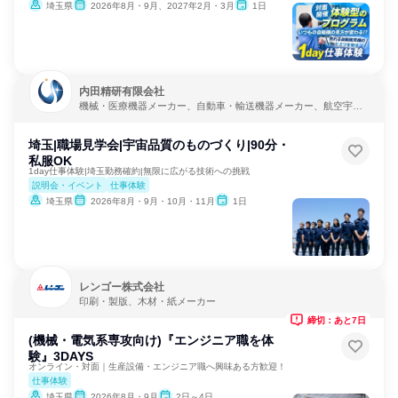
埼玉県
2026年8月・9月、2027年2月・3月
1日
内田精研有限会社
機械・医療機器メーカー、自動車・輸送機器メーカー、航空宇
宙・防衛
埼玉|職場見学会|宇宙品質のものづくり|90分・
私服OK
1day仕事体験|埼玉勤務確約|無限に広がる技術への挑戦
説明会・イベント
仕事体験
埼玉県
2026年8月・9月・10月・11月
1日
レンゴー株式会社
印刷・製版、木材・紙メーカー
締切：あと7日
(機械・電気系専攻向け)『エンジニア職を体
験』3DAYS
オンライン・対面｜生産設備・エンジニア職へ興味ある方歓迎！
仕事体験
埼玉県
2026年8月・9月
2日～4日