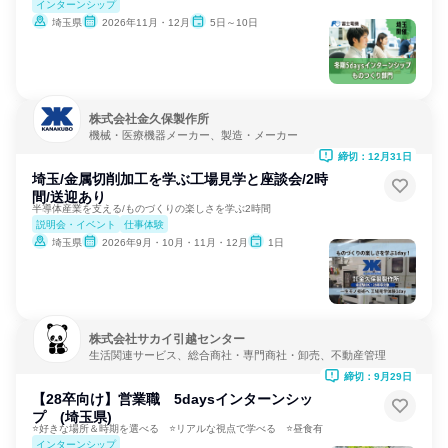
インターンシップ
埼玉県
2026年11月・12月
5日～10日
株式会社金久保製作所
機械・医療機器メーカー、製造・メーカー
締切：12月31日
埼玉/金属切削加工を学ぶ工場見学と座談会/2時
間/送迎あり
半導体産業を支える/ものづくりの楽しさを学ぶ2時間
説明会・イベント
仕事体験
埼玉県
2026年9月・10月・11月・12月
1日
株式会社サカイ引越センター
生活関連サービス、総合商社・専門商社・卸売、不動産管理
締切：9月29日
【28卒向け】営業職 5daysインターンシッ
プ (埼玉県)
⭐好きな場所＆時期を選べる ⭐リアルな視点で学べる ⭐昼食有
インターンシップ