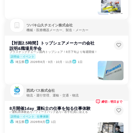
ツバキ山久チエイン株式会社
機械・医療機器メーカー、製造・メーカー
【対面2.5時間】トップシェアメーカーの会社
説明&職場見学会
プラスチックチェーン国内トップシェア！8月下旬より毎週開催！
説明会・イベント
埼玉県
2026年8月・9月・10月・11月
1日
西武バス株式会社
物流・運行管理、運輸・交通・物流
締切：明日まで
8月開催1day_運転士の仕事を知る仕事体験
✅運転席体験あり✅フィードバックあり✅若手社員に会える
説明会・イベント
仕事体験
埼玉県
2026年8月
1日