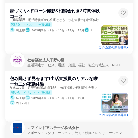
家づくり×ドローン撮影&相談会付き2時間体験
コース
【建築業界】明治時代がから住宅とともに歩む会社のお仕事体験
説明会・イベント
仕事体験
埼玉県
2026年8月・9月・10月・11月・12月
1日
この企業の類似募集
社会福祉法人平野の里
生活関連サービス、看護・介護、福祉・独立行政法人・NGO・N
PO
包み隠さず見せます!生活支援員のリアルな唯
一無二の夜勤体験
年休125日・月平均残業2時間以内！介護福祉の福利厚生充実✨
説明会・イベント
仕事体験
埼玉県
2026年8月・9月・10月・11月・12月
2日～4日
この企業の類似募集
ノアインドアステージ株式会社
スポーツ・レクリエーション、芸術・娯楽・レクリエーション、
教育・学校