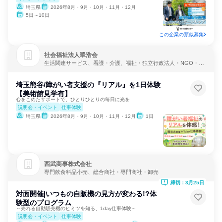
埼玉県
2026年8月・9月・10月・11月・12月
5日～10日
この企業の類似募集
社会福祉法人翠浩会
生活関連サービス、看護・介護、福祉・独立行政法人・NGO・N
PO
埼玉熊谷/障がい者支援の『リアル』を1日体験
【美術館見学有】
心をこめたサポートで、ひとりひとりの毎日に光を
説明会・イベント
仕事体験
埼玉県
2026年8月・9月・10月・11月・12月
1日
西武商事株式会社
専門飲食料品小売、総合商社・専門商社・卸売
締切：3月25日
対面開催|いつもの自販機の見方が変わる!?体
験型のプログラム
～売れる自動販売機のヒミツを知る、1day仕事体験～
説明会・イベント
仕事体験