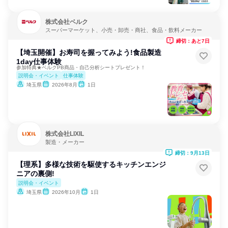
株式会社ベルク
スーパーマーケット、小売・卸売・商社、食品・飲料メーカー
締切：あと7日
【埼玉開催】お寿司を握ってみよう!食品製造
1day仕事体験
参加特典★ベルクPB商品・自己分析シートプレゼント！
説明会・イベント
仕事体験
埼玉県
2026年8月
1日
株式会社LIXIL
製造・メーカー
締切：9月13日
【理系】多様な技術を駆使するキッチンエンジ
ニアの裏側!
説明会・イベント
埼玉県
2026年10月
1日