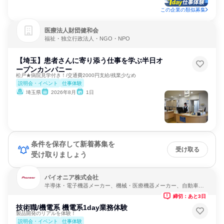
この企業の類似募集
医療法人財団健和会
福祉・独立行政法人・NGO・NPO
【埼玉】患者さんに寄り添う仕事を学ぶ半日オ
ープンカンパニー
松戸★病院見学付き！/交通費2000円支給/残業少なめ
説明会・イベント
仕事体験
埼玉県
2026年8月
1日
条件を保存して新着募集を
受け取る
受け取りましょう
パイオニア株式会社
半導体・電子機器メーカー、機械・医療機器メーカー、自動車・
輸送機器メーカー
締切：あと3日
技術職/機電系 機電系1day業務体験
製品開発のリアルを体験！
説明会・イベント
仕事体験