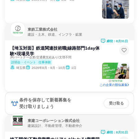
東鉄工業株式会社
建設・土木、鉄道、インフラ・鉱業
締切：8月31日
【埼玉対面】鉄道関連技術職|線路部門1day体
験×現場見学
JRパートナー企業/交通費支給あり/文理不問
説明会・イベント
仕事体験
埼玉県
2026年8月・9月・10月
1日
この企業の類似募集
条件を保存して新着募集を
受け取る
受け取りましょう
東建コーポレーション株式会社
建築設計、不動産管理、不動産仲介
締切：8月31日