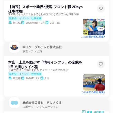
【埼玉】スポーツ業界×接客|フロント職 2Days
仕事体験!
未経験でも大丈夫！おもてなしのプロになるリアルな職場体感
説明会・イベント
仕事体験
埼玉県
2026年8月・9月
2日～4日
この企業の類似募集
本庄ケーブルテレビ株式会社
放送・テレビ局
本庄・上里を動かす「情報インフラ」の全貌を
1日で掴むタイパ型
【28卒向け】地域を支えるIT×メディアの裏側体験会
説明会・イベント
仕事体験
埼玉県
2026年12月
1日
この企業の類似募集
株式会社ＺＥＮ ＰＬＡＣＥ
スポーツ・レクリエーション
締切：8月30日