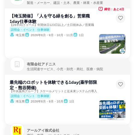
製造・メーカー、建設・土木、農業・林業・水産業
締切：あと4日
【埼玉開催】「人を守る緑を創る」営業職
1day仕事体験
【28卒向けコース】年間休日123日以上／土日祝休み／営業職
説明会・イベント
仕事体験
埼玉県
2026年8月・9月・10月・11月
1日
有限会社アドニス
生活関連サービス、小売・卸売・商社、医療・病院
最先端のロボットを体験できる1day(薬学部限
定・熊谷開催)
【中央薬局グループ】スケールメリットと近未来システムの導入
説明会・イベント
仕事体験
埼玉県
2026年8月・9月・10月
1日
アールアイ株式会社