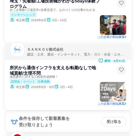
埼玉・先着順/工場技術職がわかる5days体験プ
ログラム
めっき体験×工場見学×先輩交流で、ものづくりの仕事がわかる
インターンシップ
埼玉県
2026年8月
5日～10日
この企業の類似募集
ＳＡＮＫＯＵ株式会社
建設・土木、通信・インターネット、電力・ガス・水道・エネル
ギー
締切：8月31日
所沢から通信インフラを支える/転勤なしで地
域貢献/文理不問
仮想案件に対する工程表作成体験！
説明会・イベント
仕事体験
埼玉県
2026年8月・9月
2日～4日
この企業の類似募集
条件を保存して新着募集を
受け取る
受け取りましょう