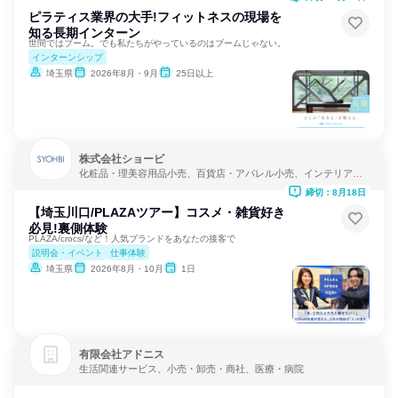
ピラティス業界の大手!フィットネスの現場を
知る長期インターン
世間ではブーム。でも私たちがやっているのはブームじゃない。
インターンシップ
埼玉県
2026年8月・9月
25日以上
株式会社ショービ
化粧品・理美容用品小売、百貨店・アパレル小売、インテリア・
家具小売
締切：8月18日
【埼玉川口/PLAZAツアー】コスメ・雑貨好き
必見!裏側体験
PLAZA/crocs/など！人気ブランドをあなたの接客で
説明会・イベント
仕事体験
埼玉県
2026年8月・10月
1日
有限会社アドニス
生活関連サービス、小売・卸売・商社、医療・病院