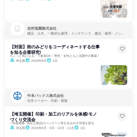
吉村造園株式会社
建設・土木、一般的な修理・メンテナンス、建設・修理・メンテ
ナンスサービス
【対面】街のみどりをコーディネートする仕事
を知る企業研究!
ちょっと気になる、で参加OK！男性・女性ともに活躍中の職場！
埼玉県
2026年8月
1日
中本パックス株式会社
化学メーカー、印刷・製版
【埼玉開催】印刷・加工のリアルを体感!モノ
づくり交流会
✅対面開催✅身近な製品のパッケージ等を生み出す現場を探る
埼玉県
2026年8月・9月・10月・11月
1日