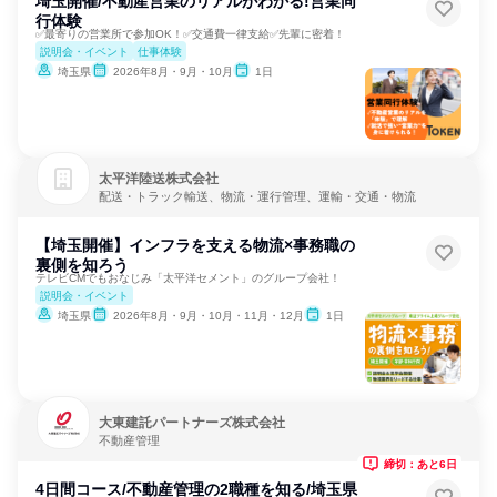
埼玉開催/不動産営業のリアルがわかる!営業同
行体験
✅最寄りの営業所で参加OK！✅交通費一律支給✅先輩に密着！
説明会・イベント
仕事体験
埼玉県
2026年8月・9月・10月
1日
太平洋陸送株式会社
配送・トラック輸送、物流・運行管理、運輸・交通・物流
【埼玉開催】インフラを支える物流×事務職の
裏側を知ろう
テレビCMでもおなじみ「太平洋セメント」のグループ会社！
説明会・イベント
埼玉県
2026年8月・9月・10月・11月・12月
1日
大東建託パートナーズ株式会社
不動産管理
締切：あと6日
4日間コース/不動産管理の2職種を知る/埼玉県