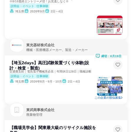
※8/16最終エントリー〆切！お見逃しなく※
説明会・イベント
仕事体験
埼玉県
2026年9月
2日～4日
東光器材株式会社
機械・医療機器メーカー、製造・メーカー
締切：8月19日
【埼玉2days】高圧試験装置づくり体験(設
計・検査・製造)
交通費支給｜電気電子機械系必見｜年間休日128日｜職種診断
説明会・イベント
仕事体験
埼玉県
2026年8月・9月・10月
2日～4日
この企業の類似募集
東武商事株式会社
廃棄物管理
【職場見学会】関東最大級のリサイクル施設を