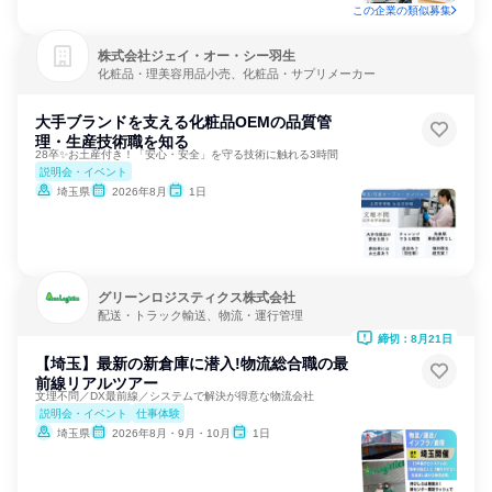
この企業の類似募集
株式会社ジェイ・オー・シー羽生
化粧品・理美容用品小売、化粧品・サプリメーカー
大手ブランドを支える化粧品OEMの品質管
理・生産技術職を知る
28卒✨お土産付き！「安心・安全」を守る技術に触れる3時間
説明会・イベント
埼玉県
2026年8月
1日
グリーンロジスティクス株式会社
配送・トラック輸送、物流・運行管理
締切：8月21日
【埼玉】最新の新倉庫に潜入!物流総合職の最
前線リアルツアー
文理不問／DX最前線／システムで解決が得意な物流会社
説明会・イベント
仕事体験
埼玉県
2026年8月・9月・10月
1日