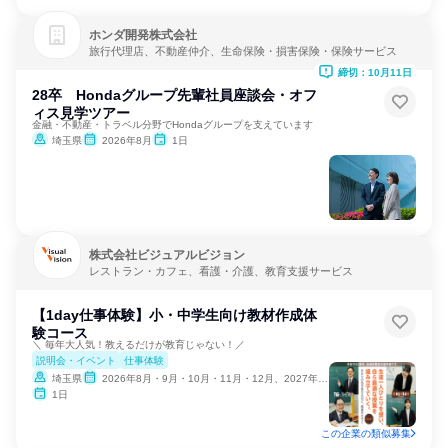
ホンダ開発株式会社
旅行代理店、不動産仲介、生命保険・損害保険・保険サービス
締切：10月11日
28卒 Hondaグループ先輩社員座談会・オフ
ィス見学ツアー
金融・不動産・トラベル分野でHondaグループを支えています
埼玉県
2026年8月
1日
株式会社ビジュアルビジョン
レストラン・カフェ、看護・介護、教育支援サービス
【1day仕事体験】小・中学生向け教材作成体
験コース
＼ 毎年大人気！教えるだけが教育じゃない！／
説明会・イベント
仕事体験
埼玉県
2026年8月・9月・10月・11月・12月、2027年1月・2月
1日
この企業の類似募集