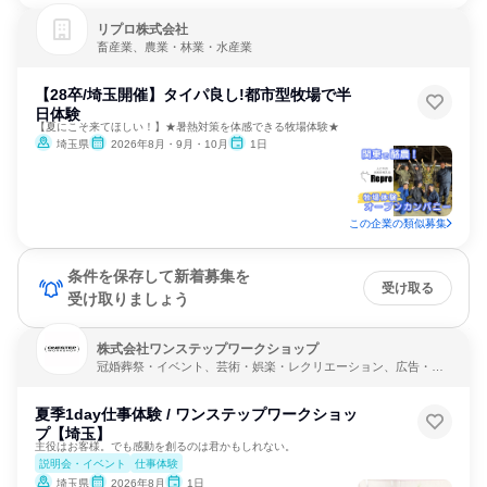
リプロ株式会社
畜産業、農業・林業・水産業
【28卒/埼玉開催】タイパ良し!都市型牧場で半
日体験
【夏にこそ来てほしい！】★暑熱対策を体感できる牧場体験★
埼玉県
2026年8月・9月・10月
1日
この企業の類似募集
条件を保存して新着募集を
受け取る
受け取りましょう
株式会社ワンステップワークショップ
冠婚葬祭・イベント、芸術・娯楽・レクリエーション、広告・メ
ディア・マスコミ
夏季1day仕事体験 / ワンステップワークショッ
プ【埼玉】
主役はお客様。でも感動を創るのは君かもしれない。
説明会・イベント
仕事体験
埼玉県
2026年8月
1日