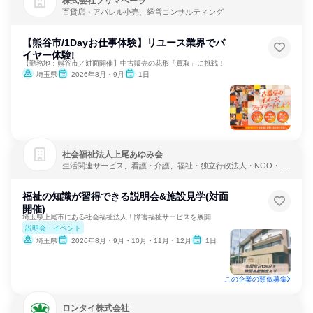
株式会社プリマベーラ
百貨店・アパレル小売、経営コンサルティング
【熊谷市/1Dayお仕事体験】リユース業界でバ
イヤー体験!
【勤務地：熊谷市／対面開催】中古販売の花形「買取」に挑戦！
埼玉県
2026年8月・9月
1日
社会福祉法人上尾あゆみ会
生活関連サービス、看護・介護、福祉・独立行政法人・NGO・N
PO
福祉の知識が習得できる説明会&施設見学(対面
開催)
埼玉県上尾市にある社会福祉法人！障害福祉サービスを展開
説明会・イベント
埼玉県
2026年8月・9月・10月・11月・12月
1日
この企業の類似募集
ロンタイ株式会社