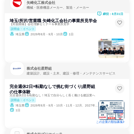
矢崎化工株式会社
機械・医療機器メーカー、製造・メーカー
締切：8月31日
埼玉/所沢/営業職 矢崎化工会社の事業所見学会
【対面開催】会社理解セミナー＆事業所見学
説明会・イベント
埼玉県
2026年8月・9月・10月
1日
株式会社星野組
建築設計、建設・土木、建設・修理・メンテナンスサービス
完全週休2日×転勤なしで挑む街づくり|星野組
の仕事体験
完全週休2日＆転勤なし！埼玉で自分らしく長く働ける建設業へ
説明会・イベント
埼玉県
2026年8月・9月・10月・11月・12月、2027年1月
1日
この企業の類似募集