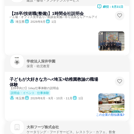
建設・修理・メンテナンスサービス
締切：8月31日
【28卒/技術職(整備)】1時間会社説明会
✅工場・オフィス見学あり✅座談会実施✅吊り治具ならアールアイ
埼玉県
2026年8月
1日
学校法人深井学園
保育・幼児教育
子どもが大好きな方へ<埼玉>幼稚園教諭の職場
体験
【28卒向け】1day仕事体験の説明会
説明会・イベント
仕事体験
埼玉県
2026年8月・9月・10月・11月
1日
この企業の類似募集
大和フーヅ株式会社
ケータリング・フードサービス、レストラン・カフェ、飲食