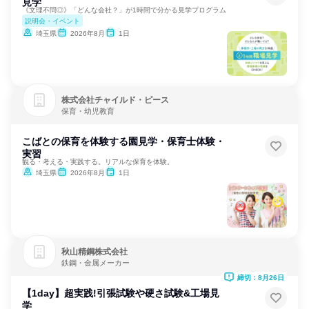
見学
《文理不問◎》「どんな会社？」が1時間で分かる見学プログラム
説明会・イベント
埼玉県
2026年8月
1日
株式会社チャイルド・ピース
保育・幼児教育
こばとの保育を体験する園見学・保育士体験・
実習
観る・考える・実践する。リアルな保育を体験。
埼玉県
2026年8月
1日
秋山精鋼株式会社
鉄鋼・金属メーカー
締切：8月26日
【1day】超実践!引張試験や硬さ試験&工場見
学