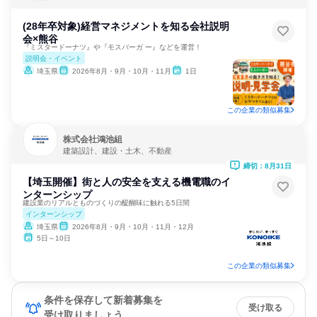
(28年卒対象)経営マネジメントを知る会社説明
会×熊谷
『ミスタードーナツ』や『モスバーガ ー』などを運営！
説明会・イベント
埼玉県
2026年8月・9月・10月・11月
1日
この企業の類似募集
株式会社鴻池組
建築設計、建設・土木、不動産
締切：8月31日
【埼玉開催】街と人の安全を支える機電職のイ
ンターンシップ
建設業のリアルとものづくりの醍醐味に触れる5日間
インターンシップ
埼玉県
2026年8月・9月・10月・11月・12月
5日～10日
この企業の類似募集
条件を保存して新着募集を
受け取る
受け取りましょう