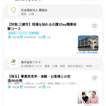
社会福祉法人 愛誠会
看護・介護
【対面:三郷市】現場を知れる介護1Day職業体
験コース
説明会・イベント
仕事体験
埼玉県
2026年8月・9月
1日
この企業の類似募集
株式会社ツクイ
生活関連サービス、看護・介護、福祉・独立行政法人・NGO・N
PO
【埼玉】事業所見学・体験・お客様との交
流/90分間
タイパ重視！人と関わることが好き！地域に貢献したい！方向け
埼玉県
2026年8月・9月
1日