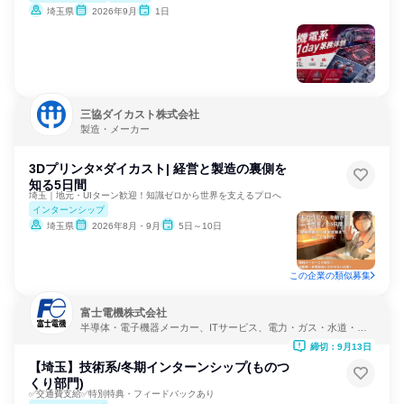
埼玉県
2026年9月
1日
三協ダイカスト株式会社
製造・メーカー
3Dプリンタ×ダイカスト| 経営と製造の裏側を
知る5日間
埼玉｜地元・UIターン歓迎！知識ゼロから世界を支えるプロへ
インターンシップ
埼玉県
2026年8月・9月
5日～10日
この企業の類似募集
富士電機株式会社
半導体・電子機器メーカー、ITサービス、電力・ガス・水道・エ
ネルギー
締切：9月13日
【埼玉】技術系/冬期インターンシップ(ものつ
くり部門)
✅交通費支給✅特別特典・フィードバックあり