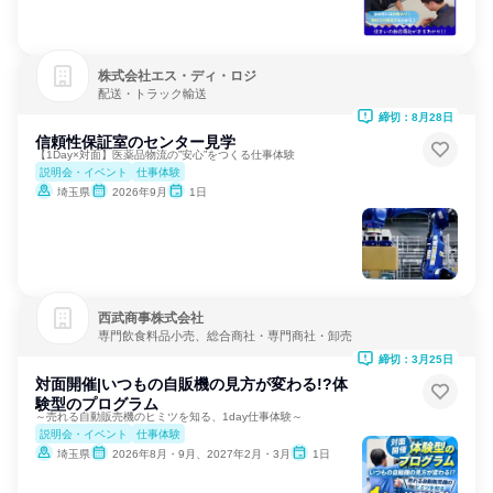
株式会社エス・ディ・ロジ
配送・トラック輸送
締切：8月28日
信頼性保証室のセンター見学
【1Day×対面】医薬品物流の”安心”をつくる仕事体験
説明会・イベント
仕事体験
埼玉県
2026年9月
1日
西武商事株式会社
専門飲食料品小売、総合商社・専門商社・卸売
締切：3月25日
対面開催|いつもの自販機の見方が変わる!?体
験型のプログラム
～売れる自動販売機のヒミツを知る、1day仕事体験～
説明会・イベント
仕事体験
埼玉県
2026年8月・9月、2027年2月・3月
1日