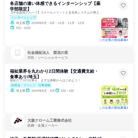
各店舗の違い体感できるインターンシップ【薬
学部限定】
【中央薬局グループ】スケールメリットと近未来システムの導入
インターンシップ
埼玉県
2026年8月・9月・10月・11月・12月
5日～10日
この企業の類似募集
社会福祉法人 梨花の里
市民・ソーシャルサービス
福祉業界を丸わかり2日間体験【交通費支給・
食事あり/埼玉】
福祉のプロの仕事を、まずは体験からはじめよう！
説明会・イベント
仕事体験
埼玉県
2026年8月・9月
2日～4日
この企業の類似募集
大森クローム工業株式会社
鉄鋼・金属メーカー