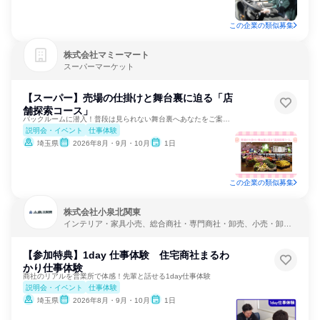
この企業の類似募集
株式会社マミーマート
スーパーマーケット
【スーパー】売場の仕掛けと舞台裏に迫る「店
舗探索コース」
バックルームに潜入！普段は見られない舞台裏へあなたをご案内！
説明会・イベント
仕事体験
埼玉県
2026年8月・9月・10月
1日
この企業の類似募集
株式会社小泉北関東
インテリア・家具小売、総合商社・専門商社・卸売、小売・卸
売・商社
【参加特典】1day 仕事体験 住宅商社まるわ
かり仕事体験
商社のリアルを営業所で体感！先輩と話せる1day仕事体験
説明会・イベント
仕事体験
埼玉県
2026年8月・9月・10月
1日