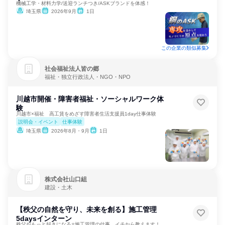
機械工学・材料力学/送迎ランチつき/ASKブランドを体感！
埼玉県
2026年9月
1日
この企業の類似募集
社会福祉法人皆の郷
福祉・独立行政法人・NGO・NPO
川越市開催・障害者福祉・ソーシャルワーク体
験
川越市×福祉 高工賃をめざす障害者生活支援員1day仕事体験
説明会・イベント
仕事体験
埼玉県
2026年8月・9月
1日
株式会社山口組
建設・土木
【秩父の自然を守り、未来を創る】施工管理
5daysインターン
秩父がもっと好きになる⭐施工管理の仕事、イチから教えます！