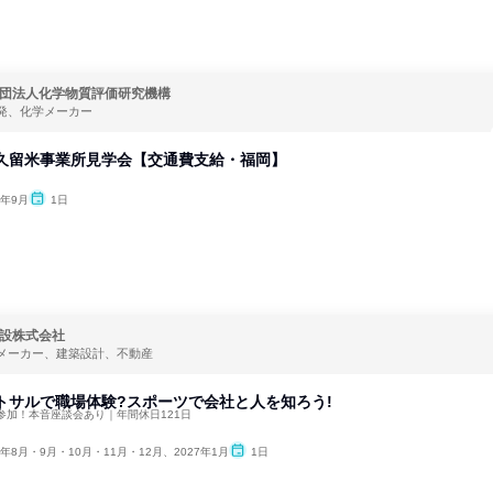
団法人化学物質評価研究機構
発、化学メーカー
8 久留米事業所見学会【交通費支給・福岡】
6年9月
1日
設株式会社
メーカー、建築設計、不動産
トサルで職場体験?スポーツで会社と人を知ろう!
参加！本音座談会あり｜年間休日121日
6年8月・9月・10月・11月・12月、2027年1月
1日