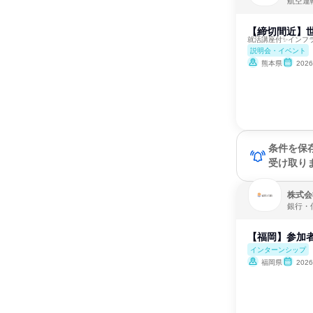
航空運
【締切間近】世
就活講座付✨インフ
説明会・イベント
熊本県
202
条件を保
受け取り
株式会
銀行・
【福岡】参加者
インターンシップ
福岡県
202