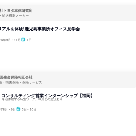
社トヨタ車体研究所
・輸送機器メーカー
リアルを体験!鹿児島事業所オフィス見学会
026年9月・11月
1日
田生命保険相互会社
険・損害保険・保険サービス
 コンサルティング営業インターンシップ【福岡】
ーを追体験する特別ワーク。職員との交流あり
6年8月・9月
5日～10日