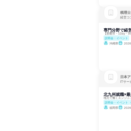
税理士
経営コ
専門分野で経営
【那覇市・1Day・
説明会・イベント
沖縄県
202
日本ア
ITサ
北九州就職×最
地元で働くエンジニ
説明会・イベント
福岡県
202