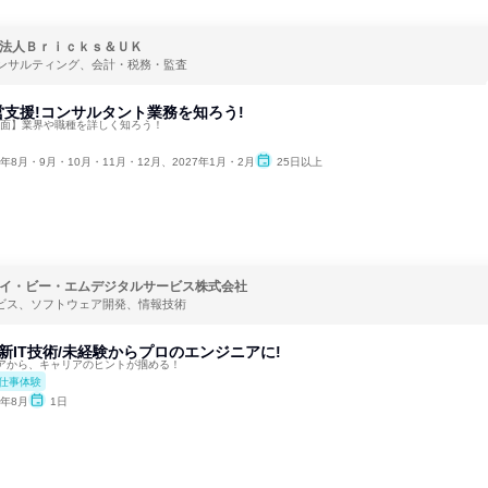
法人Ｂｒｉｃｋｓ＆ＵＫ
ンサルティング、会計・税務・監査
支援!コンサルタント業務を知ろう!
対面】業界や職種を詳しく知ろう！
6年8月・9月・10月・11月・12月、2027年1月・2月
25日以上
イ・ビー・エムデジタルサービス株式会社
ービス、ソフトウェア開発、情報技術
新IT技術/未経験からプロのエンジニアに!
アから、キャリアのヒントが掴める！
仕事体験
6年8月
1日