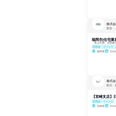
株式会
製造・
福岡市|住宅業
「家は性能」課題解決
説明会・イベント
福岡県
202
株式会
観光・
【宮崎支店】
説明会・イベント
宮崎県
202