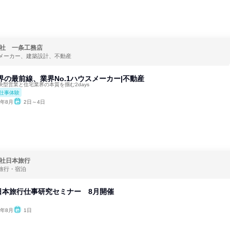
社 一条工務店
メーカー、建築設計、不動産
界の最前線、業界No.1ハウスメーカー|不動産
型営業と住宅業界の本質を掴む2days
仕事体験
6年8月
2日～4日
社日本旅行
旅行・宿泊
日本旅行仕事研究セミナー 8月開催
6年8月
1日