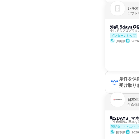
レキオ
ソフト
沖縄 5days
少しでもプログラミ
インターンシップ
沖縄県
202
条件を保
受け取り
日本生
生命保
秋2DAYS_
【生命保険の基本を
説明会・イベント
熊本県
202