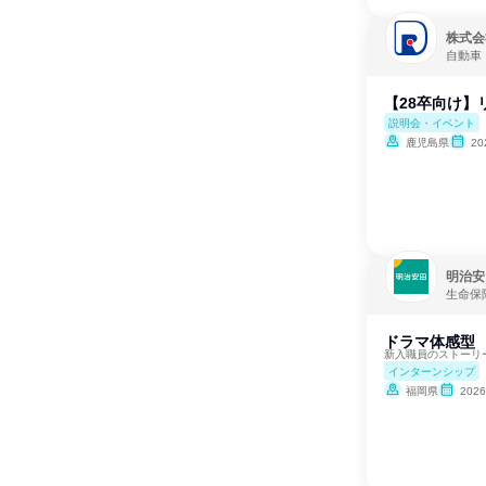
株式会
自動車
【28卒向け】
説明会・イベント
鹿児島県
2
明治安
生命保
ドラマ体感型
新入職員のストーリ
インターンシップ
福岡県
202