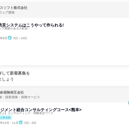
スソフト株式会社
ウェア開発
🌻防災システムはこうやって作られる!
ング経験がある方歓迎！
6年8月
5日～10日
存して新着募集を
ましょう
命保険相互会社
険・損害保険・保険サービス
マネジメント総合コンサルティングコース<熊本>
学ぶ】コンサルティング・戦略策定ワーク
仕事体験
6年10月・11月
2日～4日