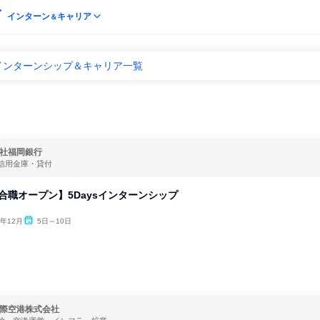
インターン
キャリア
＆
インターンシップ＆キャリア一覧
社福岡銀行
信用金庫・貸付
総合職オープン】5Daysインターンシップ
6年12月
5日～10日
際空港株式会社