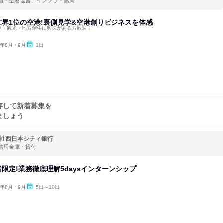
輸・空港運営、インフラ・鉱業
界1位の空港!裏側見学&空港創りビジネスを体感
ラ・観光・地方創生に興味がある方歓迎！
6年8月・9月
1日
存して新着募集を
ましょう
社西日本シティ銀行
信用金庫・貸付
限定!業務徹底理解5daysインターンシップ
6年8月・9月
5日～10日