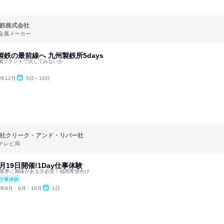
鉄株式会社
金属メーカー
製鉄の最前線へ 九州製鉄所5days
鋼プラントで試してみないか
6年12月
5日～10日
社クリーク・アンド・リバー社
テレビ局
月19日開催!1Day仕事体験
像業界に興味がある方必見！福岡希望向け
仕事体験
6年8月・9月・10月
1日