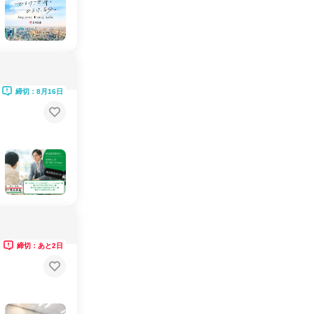
締切：8月16日
締切：あと2日