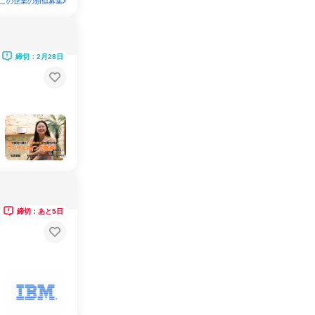
この企業の類似募集
締切：2月28日
締切：あと5日