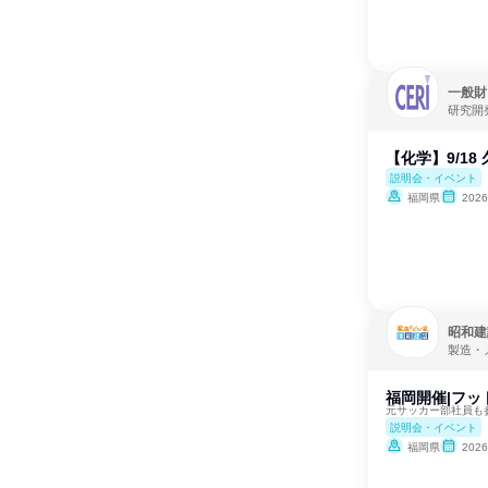
一般財
研究開
【化学】9/1
説明会・イベント
福岡県
202
昭和建
製造・
福岡開催|フッ
元サッカー部社員も
説明会・イベント
福岡県
202