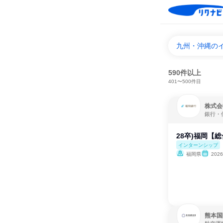
九州・沖縄の
590件以上
401〜500件目
株式会
銀行・
28卒)福岡【
インターンシップ
福岡県
202
熊本国