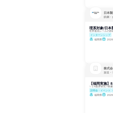
日本製
鉄鋼・
理系対象/日本
世界最高レベルの鉄
インターンシップ
福岡県
202
株式会
放送・
【福岡実施】8
✨１H業界研究✨映
説明会・イベント
福岡県
202