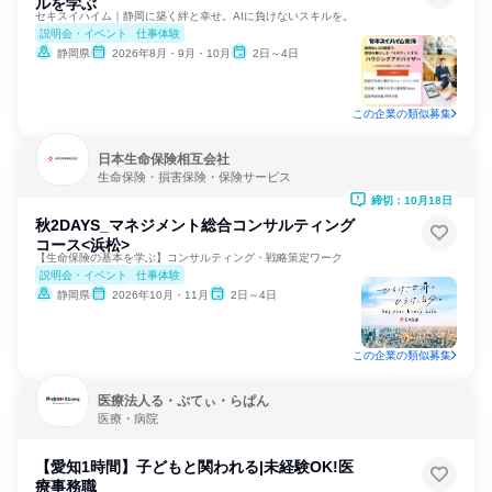
ルを学ぶ
セキスイハイム｜静岡に築く絆と幸せ。AIに負けないスキルを。
説明会・イベント
仕事体験
静岡県
2026年8月・9月・10月
2日～4日
この企業の類似募集
日本生命保険相互会社
生命保険・損害保険・保険サービス
締切：10月18日
秋2DAYS_マネジメント総合コンサルティング
コース<浜松>
【生命保険の基本を学ぶ】コンサルティング・戦略策定ワーク
説明会・イベント
仕事体験
静岡県
2026年10月・11月
2日～4日
この企業の類似募集
医療法人る・ぷてぃ・らぱん
医療・病院
【愛知1時間】子どもと関われる|未経験OK!医
療事務職