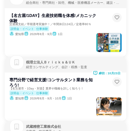
総合商社・専門商社・卸売、機械・医療機器メーカー、建設・修
理・メンテナンスサービス
【名古屋/1DAY】生産技術職を体感!メカニック
体験
交通費支給／早期選考実施中！／年間休日124日／定着率80％
説明会・イベント
仕事体験
愛知県
2026年8月・9月
1日
税理士法人Ｂｒｉｃｋｓ＆ＵＫ
経営コンサルティング、会計・税務・監査
締切：10月23日
専門分野で経営支援!コンサルタント業務を知
ろう!
【名古屋市・1Day・対面】業界や職種を詳しく知ろう！
説明会・イベント
仕事体験
愛知県
2026年8月・9月・10月
1日
武蔵精密工業株式会社