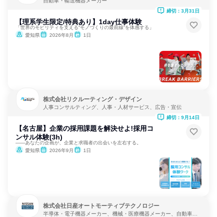
自動車・輸送機器メーカー
締切：3月31日
【理系学生限定/特典あり】1day仕事体験
「世界のモビリティを支える“モノづくりの最前線”を体感する」
愛知県
2026年8月
1日
株式会社リクルーティング・デザイン
人事コンサルティング、人事・人材サービス、広告・宣伝
締切：9月14日
【名古屋】企業の採用課題を解決せよ!採用コ
ンサル体験(3h)
――あなたの企画が、企業と求職者の出会いを左右する。
愛知県
2026年9月
1日
株式会社日産オートモーティブテクノロジー
半導体・電子機器メーカー、機械・医療機器メーカー、自動車・