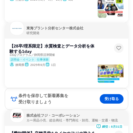
東海プラント分析センター株式会社
研究開発
【28卒/理系限定】水質検査とデータ分析を体
験する1day
1dayプログラム／静岡県沼津開催
説明会・イベント
仕事体験
静岡県
2025年9月
1日
条件を保存して新着募集を
受け取る
受け取りましょう
株式会社フジ・コーポレーション
カー用品小売、総合商社・専門商社・卸売、運輸・交通・物流
締切：8月31日