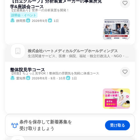
【日立グループ】分析装置メーカーの事業所見
学&座談会コース
【交通費あり】世界一の分析装置を開発！
説明会・イベント
静岡県
2026年9月
1日
株式会社ハートメディカルグループホールディングス
生活関連サービス、医療・病院、福祉・独立行政法人・NGO・N
PO
整体院見学コース
【対面】ちょっと見学OK！整体院の雰囲気を気軽に体感コース
愛知県
2026年8月・9月・10月
1日
条件を保存して新着募集を
受け取る
受け取りましょう