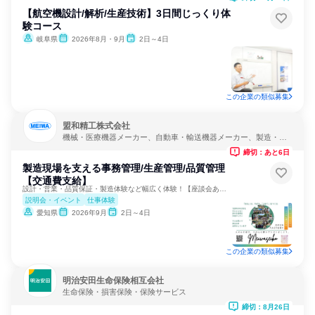
【航空機設計/解析/生産技術】3日間じっくり体
験コース
岐阜県
2026年8月・9月
2日～4日
この企業の類似募集
盟和精工株式会社
機械・医療機器メーカー、自動車・輸送機器メーカー、製造・メ
ーカー
締切：あと6日
製造現場を支える事務管理/生産管理/品質管理
【交通費支給】
設計・営業・品質保証・製造体験など幅広く体験！【座談会あり】
説明会・イベント
仕事体験
愛知県
2026年9月
2日～4日
この企業の類似募集
明治安田生命保険相互会社
生命保険・損害保険・保険サービス
締切：8月26日