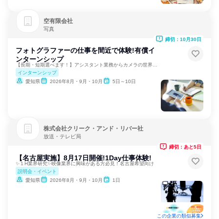
空有限会社
写真
締切：10月30日
フォトグラファーの仕事を間近で体験!有償イ
ンターンシップ
【長期・短期選べます！】アシスタント業務からカメラの世界へ！
インターンシップ
愛知県
2026年8月・9月・10月
5日～10日
株式会社クリーク・アンド・リバー社
放送・テレビ局
締切：あと5日
【名古屋実施】8月17日開催!1Day仕事体験!
✨１H業界研究✨映像業界に興味がある方必見！名古屋希望向け
説明会・イベント
愛知県
2026年8月・9月・10月
1日
この企業の類似募集