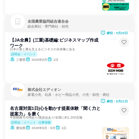
全国農業協同組合連合会
総合商社・専門商社・卸売
締切：9月25日
【JA全農】(三重)基礎編:ビジネスマップ作成
ワーク
日本の食と農を支えるビジネスの全体像に迫る
説明会・イベント
三重県
2026年8月
1日
株式会社エディオン
家電小売、玩具・ホビー用品小売、小売・卸売・商社
締切：8月21日
名古屋対面1日|心を動かす提案体験「聞く力と
提案力」を磨く
中部勤務可/GWあり/座談会あり/全国に約1,200店舗
説明会・イベント
仕事体験
愛知県
2026年8月・9月
1日