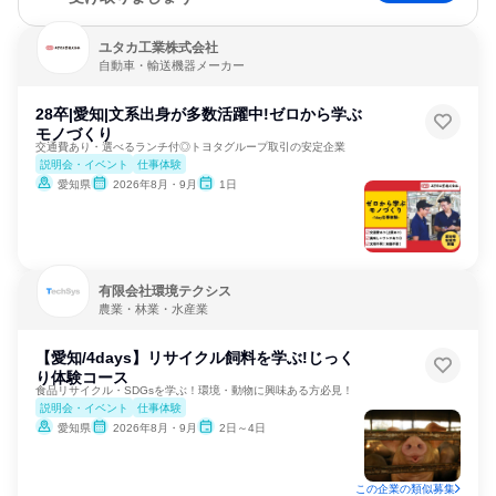
ユタカ工業株式会社
自動車・輸送機器メーカー
28卒|愛知|文系出身が多数活躍中!ゼロから学ぶ
モノづくり
交通費あり・選べるランチ付◎トヨタグループ取引の安定企業
説明会・イベント
仕事体験
愛知県
2026年8月・9月
1日
有限会社環境テクシス
農業・林業・水産業
【愛知/4days】リサイクル飼料を学ぶ!じっく
り体験コース
食品リサイクル・SDGsを学ぶ！環境・動物に興味ある方必見！
説明会・イベント
仕事体験
愛知県
2026年8月・9月
2日～4日
この企業の類似募集