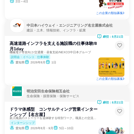
2日～4日
この企業の類似募集
中日本ハイウェイ・エンジニアリング名古屋株式会社
建設・土木、情報技術、インフラ・鉱業
締切：8月21日
高速道路インフラを支える施設職の仕事体験/8
月1day
機械電子専攻向け/交通費・昼食支給/NEXCO中日本グループ
説明会・イベント
仕事体験
愛知県
2026年8月
1日
この企業の類似募集
明治安田生命保険相互会社
生命保険・損害保険・保険サービス
締切：8月21日
ドラマ体感型 コンサルティング営業インター
ンシップ【名古屋】
新入職員のストーリーを追体験する特別ワーク。職員との交流あり
インターンシップ
愛知県
2026年8月・9月
5日～10日