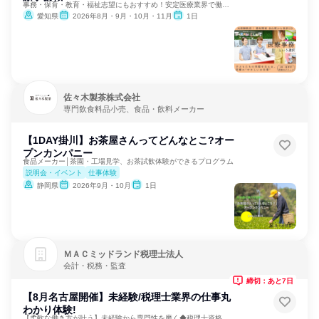
事務・保育・教育・福祉志望にもおすすめ！安定医療業界で働く！
愛知県
2026年8月・9月・10月・11月
1日
佐々木製茶株式会社
専門飲食料品小売、食品・飲料メーカー
【1DAY掛川】お茶屋さんってどんなとこ?オー
プンカンパニー
食品メーカー│茶園・工場見学、お茶試飲体験ができるプログラム
説明会・イベント
仕事体験
静岡県
2026年9月・10月
1日
ＭＡＣミッドランド税理士法人
会計・税務・監査
締切：あと7日
【8月名古屋開催】未経験/税理士業界の仕事丸
わかり体験!
【柔軟な働き方が叶う】未経験から専門性を磨く◆税理士資格支援