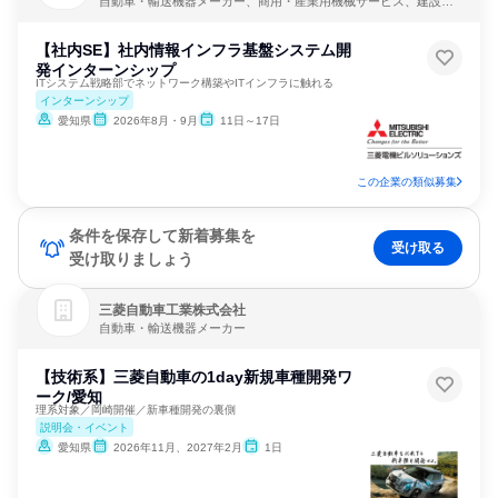
自動車・輸送機器メーカー、商用・産業用機械サービス、建設・
修理・メンテナンスサービス
【社内SE】社内情報インフラ基盤システム開
発インターンシップ
ITシステム戦略部でネットワーク構築やITインフラに触れる
インターンシップ
愛知県
2026年8月・9月
11日～17日
この企業の類似募集
条件を保存して新着募集を
受け取る
受け取りましょう
三菱自動車工業株式会社
自動車・輸送機器メーカー
【技術系】三菱自動車の1day新規車種開発ワ
ーク/愛知
理系対象／岡崎開催／新車種開発の裏側
説明会・イベント
愛知県
2026年11月、2027年2月
1日