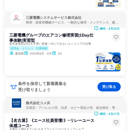
三菱電機システムサービス株式会社
商用・産業用機械サービス、一般的な修理・メンテナンス、建
設・修理・メンテナンスサービス
締切：8月28日
三菱電機グループのエアコン修理実習|1Day仕
事体験|実習型
初年度有給20日＆手厚い研修！AIにできないエンジニアの仕事
説明会・イベント
仕事体験
愛知県
2026年8月・9月
1日
条件を保存して新着募集を
受け取る
受け取りましょう
株式会社コメ兵
百貨店・アパレル小売、玩具・ホビー用品小売、総合商社・専門
商社・卸売
締切：8月27日
【名古屋】《エース社員登壇!》~リレーユース
体感コース~
＃東証上場G＃アパレル＃ブランドリユーストップシェア