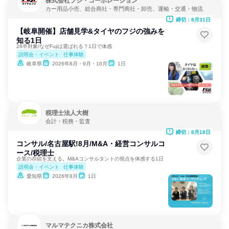
株式会社フジ・コーポレーション
カー用品小売、総合商社・専門商社・卸売、運輸・交通・物流
締切：8月31日
【岐阜開催】店舗見学&タイヤのフジの強みを
知る1日
28卒対象/なぜFujiは選ばれる？1日で体感
説明会・イベント
仕事体験
岐阜県
2026年8月・9月・10月
1日
税理士法人大樹
会計・税務・監査
締切：8月18日
コンサル/名古屋駅!8月/M&A・経営コンサルコ
ース/税理士
企業の存続を支える。M&Aコンサルタントの視点を体感する1日
説明会・イベント
仕事体験
愛知県
2026年8月
1日
マルマテクニカ株式会社