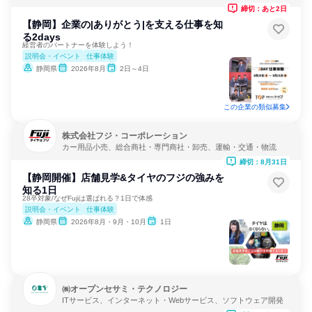
締切：あと2日
【静岡】企業の|ありがとう|を支える仕事を知
る2days
経営者のパートナーを体験しよう！
説明会・イベント
仕事体験
静岡県
2026年8月
2日～4日
この企業の類似募集
株式会社フジ・コーポレーション
カー用品小売、総合商社・専門商社・卸売、運輸・交通・物流
締切：8月31日
【静岡開催】店舗見学&タイヤのフジの強みを
知る1日
28卒対象/なぜFujiは選ばれる？1日で体感
説明会・イベント
仕事体験
静岡県
2026年8月・9月・10月
1日
㈱オープンセサミ・テクノロジー
ITサービス、インターネット・Webサービス、ソフトウェア開発