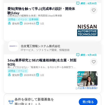
輸送機器メーカー
締切：8月30日
愛知|実物を触って学ぶ|完成車の設計・開発体
験|1day
自動車設計の醍醐味を体感｜車両開発1day仕事体験
説明会・イベント
仕事体験
愛知県
2026年9月
1日
住友電工情報システム株式会社
ITサービス、ソフトウェア開発、情報技術
締切：9月18日
1day業界研究とSEの報連相体験(名古屋・対面
9/29)
働く上で欠かせない「報連相スキル」を今から学べる体験型ワーク
説明会・イベント
愛知県
2026年9月
1日
この企業の類似募集
条件を保存して新着募集を
受け取る
受け取りましょう