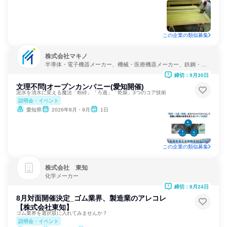
この企業の類似募集
株式会社マキノ
半導体・電子機器メーカー、機械・医療機器メーカー、鉄鋼・金
属メーカー
締切：9月30日
文理不問|オープンカンパニー(愛知開催)
泥水を清水に変える魔法「粉砕」「ろ過」「乾燥」3つのコア技術
説明会・イベント
愛知県
2026年8月・9月
1日
この企業の類似募集
株式会社 東知
化学メーカー
締切：8月24日
8月対面開催決定_ゴム業界、製造業のアレコレ
【株式会社東知】
ゴム業界を選択肢に入れてみませんか？
説明会・イベント