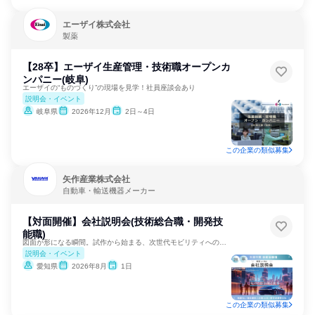
エーザイ株式会社
製薬
【28卒】エーザイ生産管理・技術職オープンカ
ンパニー(岐阜)
エーザイの“ものづくり”の現場を見学！社員座談会あり
説明会・イベント
岐阜県
2026年12月
2日～4日
この企業の類似募集
矢作産業株式会社
自動車・輸送機器メーカー
【対面開催】会社説明会(技術総合職・開発技
能職)
図面が形になる瞬間。試作から始まる、次世代モビリティへの挑戦
説明会・イベント
愛知県
2026年8月
1日
この企業の類似募集