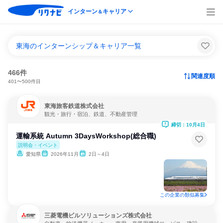
インターン
キャリア
＆
東海のインターンシップ＆キャリア一覧
466件
関連度順
401〜500件目
東海旅客鉄道株式会社
観光・旅行・宿泊、鉄道、不動産管理
締切：10月4日
運輸系統 Autumn 3DaysWorkshop(総合職)
説明会・イベント
愛知県
2026年11月
2日～4日
この企業の類似募集
三菱電機ビルソリューションズ株式会社