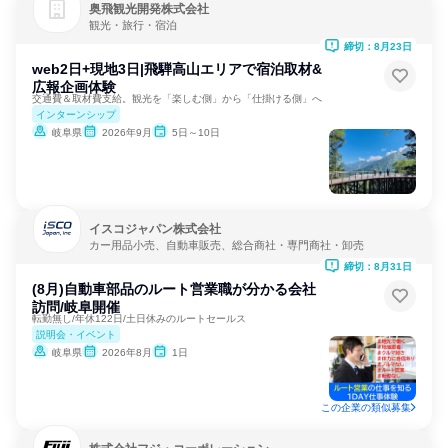
奥飛観光開発株式会社
観光・旅行・宿泊
締切：8月23日
web2日+現地3日|飛騨高山エリアで宿泊取材&
広報企画体験
交通費＆取材費支給。観光を「楽しむ側」から「仕掛ける側」へ
インターンシップ
岐阜県
2026年9月
5日～10日
イスコジャパン株式会社
カー用品小売、自動車販売、総合商社・専門商社・卸売
締切：8月31日
(8月)自動車部品のルート営業職が分かる会社
訪問/岐阜開催
転勤無し/年休122日/土日休みのルートセールス
説明会・イベント
岐阜県
2026年8月
1日
この企業の類似募集