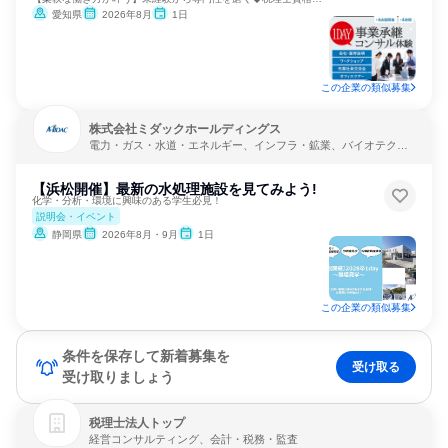
愛知県
2026年8月
1日
この企業の類似募集
株式会社ミダックホールディングス
電力・ガス・水道・エネルギー、インフラ・鉱業、バイオテクノ
ロジー
【浜松開催】最新の水処理施設を見てみよう!
化学・分析・環境に興味のある学生必見！
説明会・イベント
静岡県
2026年8月・9月
1日
この企業の類似募集
条件を保存して新着募集を
受け取る
受け取りましょう
税理士法人トップ
経営コンサルティング、会計・税務・監査