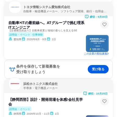
トヨタ情報システム愛知株式会社
自動車・輸送機器メーカー、ソフトウェア開発、銀行・信用金
庫・貸付
締切：9月30日
自動車×ITの最前線へ。ATグループで挑む理系
ITエンジニア
【交通費支給あり】自動車産業と地域の暮らしを支えるSE
説明会・イベント
仕事体験
愛知県
2026年8月・9月
1日
この企業の類似募集
条件を保存して新着募集を
受け取る
受け取りましょう
浜松ホトニクス株式会社
半導体・電子機器メーカー
締切：10月25日
【静岡西部】設計・開発現場を体感!会社見学
会
説明会・イベント
静岡県
2026年10月・11月
1日