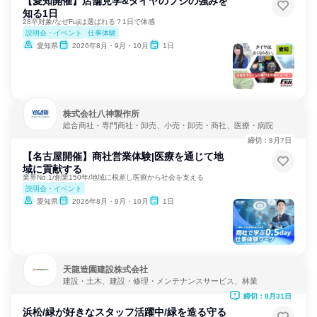
【愛知開催】店舗見学&タイヤのフジの強みを
知る1日
28卒対象/なぜFujiは選ばれる？1日で体感
説明会・イベント
仕事体験
愛知県
2026年8月・9月・10月
1日
株式会社八神製作所
総合商社・専門商社・卸売、小売・卸売・商社、医療・病院
締切：8月7日
【名古屋開催】商社営業体験|医療を通じて地
域に貢献する
業界No.1/創業150年/地域に根差し医療から社会を支える
説明会・イベント
愛知県
2026年8月・9月・10月
1日
天龍造園建設株式会社
建設・土木、建設・修理・メンテナンスサービス、林業
締切：8月31日
浜松/緑が好きなスタッフ活躍中/緑を造る守る