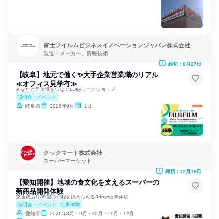
富士フイルムビジネスイノベーションジャパン株式会社
製造・メーカー、情報技術
締切：8月27日
【岐阜】地元で働く✨大手企業営業職のリアル
≪オフィス見学有≫
あなたと営業職をつなぐ1Dayワークショップ
説明会・イベント
岐阜県
2026年9月
1日
クックマート株式会社
スーパーマーケット
締切：12月16日
【愛知開催】地域の食文化を支えるスーパーの
新商品開発体験
交通費あり/希望の日程を決められる3days仕事体験
説明会・イベント
仕事体験
愛知県
2026年8月・9月・10月・11月・12月