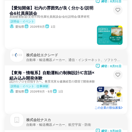
締切：8月31日
【愛知開催】社内の雰囲気が良く分かる!説明
会&社員座談会
未経験者歓迎/文理不問/先輩社員座談会/会社説明会/業界研究
説明会・イベント
愛知県
2026年8月
1日
株式会社エクシード
自動車・輸送機器メーカー、通信・インターネット、ソフトウェ
ア開発
締切：8月31日
【東海・情報系】自動運転の制御設計/C言語×
組み込み開発体験
設計のプロを目指す方へ。教育充実＆健康経営の環境で開発体験
説明会・イベント
仕事体験
愛知県
2026年8月・9月
1日
この企業の類似募集
株式会社ナスカ
自動車・輸送機器メーカー、航空宇宙・防衛
締切：9月30日