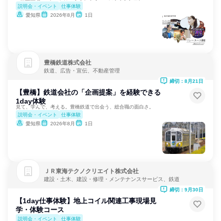
説明会・イベント
仕事体験
愛知県
2026年8月
1日
豊橋鉄道株式会社
鉄道、広告・宣伝、不動産管理
締切：8月21日
【豊橋】鉄道会社の「企画提案」を経験できる
1day体験
見て、学んで、考える。豊橋鉄道で出会う、総合職の面白さ。
説明会・イベント
仕事体験
愛知県
2026年8月
1日
ＪＲ東海テクノクリエイト株式会社
建設・土木、建設・修理・メンテナンスサービス、鉄道
締切：9月30日
【1day仕事体験】地上コイル関連工事現場見
学・体験コース
説明会・イベント
仕事体験