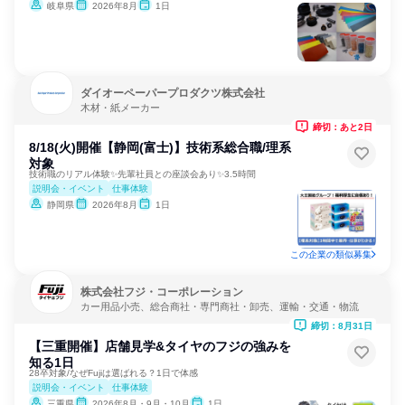
岐阜県
2026年8月
1日
ダイオーペーパープロダクツ株式会社
木材・紙メーカー
締切：あと2日
8/18(火)開催【静岡(富士)】技術系総合職/理系
対象
技術職のリアル体験✨先輩社員との座談会あり✨3.5時間
説明会・イベント
仕事体験
静岡県
2026年8月
1日
この企業の類似募集
株式会社フジ・コーポレーション
カー用品小売、総合商社・専門商社・卸売、運輸・交通・物流
締切：8月31日
【三重開催】店舗見学&タイヤのフジの強みを
知る1日
28卒対象/なぜFujiは選ばれる？1日で体感
説明会・イベント
仕事体験
三重県
2026年8月・9月・10月
1日