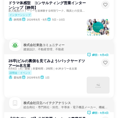
ドラマ体感型 コンサルティング営業インター
ンシップ【静岡】
新入職員のストーリーを追体験する特別ワーク。職員との交流あり
インターンシップ
静岡県
2026年8月・9月
5日～10日
株式会社東急コミュニティー
建築設計、不動産管理、不動産
締切：9月4日
28卒|ビルの裏側を見てみよう!バックヤードツ
アーin名古屋
9月8日（火）開催｜所要時間：2時間｜＠JRタワー名古屋
説明会・イベント
愛知県
2026年9月
1日
株式会社日立ハイテクアナリシス
総合商社・専門商社・卸売、半導体・電子機器メーカー、機械・
医療機器メーカー
締切：9月3日