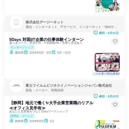
株式会社デージーネット
通信・インターネット、ITサービス、インターネット・Webサー
ビス
締切：8月31日
5Days 対面|IT企業の仕事体験インターン
選べるコース／文理不問・IT未経験OK／先輩と交流あり
インターンシップ
愛知県
2026年8月・9月
5日～10日
この企業の類似募集
富士フイルムビジネスイノベーションジャパン株式会社
製造・メーカー、情報技術
締切：8月20日
【静岡】地元で働く✨大手企業営業職のリアル
≪オフィス見学有≫
あなたと営業職をつなぐ1Dayワークショップ
説明会・イベント
静岡県
2026年8月
1日