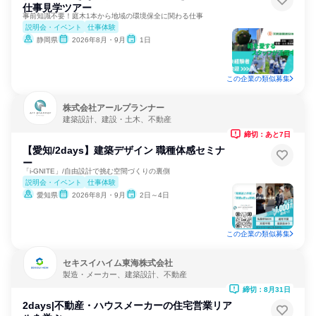
仕事見学ツアー
事前知識不要！庭木1本から地域の環境保全に関わる仕事
説明会・イベント
仕事体験
静岡県
2026年8月・9月
1日
この企業の類似募集
株式会社アールプランナー
建築設計、建設・土木、不動産
締切：あと7日
【愛知/2days】建築デザイン 職種体感セミナ
ー
「i-GNITE」/自由設計で挑む空間づくりの裏側
説明会・イベント
仕事体験
愛知県
2026年8月・9月
2日～4日
この企業の類似募集
セキスイハイム東海株式会社
製造・メーカー、建築設計、不動産
締切：8月31日
2days|不動産・ハウスメーカーの住宅営業リア