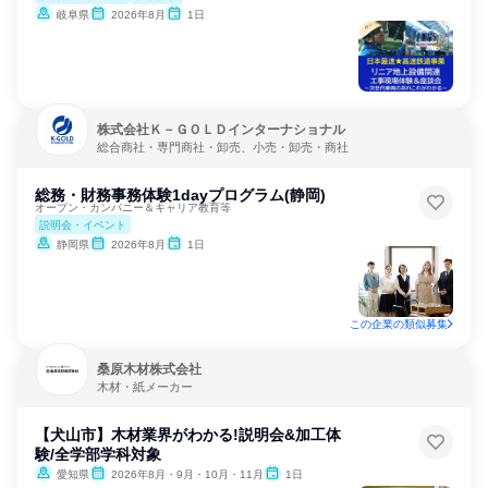
岐阜県
2026年8月
1日
株式会社Ｋ－ＧＯＬＤインターナショナル
総合商社・専門商社・卸売、小売・卸売・商社
総務・財務事務体験1dayプログラム(静岡)
オープン・カンパニー＆キャリア教育等
説明会・イベント
静岡県
2026年8月
1日
この企業の類似募集
桑原木材株式会社
木材・紙メーカー
【犬山市】木材業界がわかる!説明会&加工体
験/全学部学科対象
愛知県
2026年8月・9月・10月・11月
1日