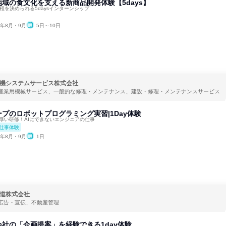
域の食文化を支える新商品開発体験【5days】
程を決められる5daysインターンシップ
6年8月・9月
5日～10日
機システムサービス株式会社
産業用機械サービス、一般的な修理・メンテナンス、建設・修理・メンテナンスサービス
プのロボットプログラミング実習|1Day体験
厚い研修！AIにできないエンジニアの仕事
仕事体験
6年8月・9月
1日
道株式会社
広告・宣伝、不動産管理
社の「企画提案」を経験できる1day体験