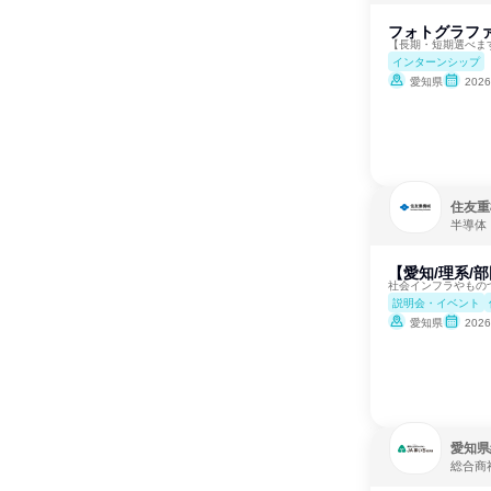
フォトグラフ
【長期・短期選べま
インターンシップ
愛知県
202
住友重
半導体
【愛知/理系/
社会インフラやもの
説明会・イベント
愛知県
202
愛知県
総合商