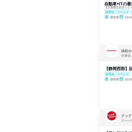
自動車×ITの
【交通費支給あり】
説明会・イベント
愛知県
202
浜松ホ
半導体
【静岡西部】
説明会・イベント
静岡県
202
クック
スーパ