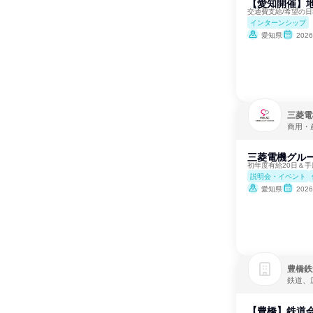
【愛知開催】地
交通費支給/希望の日
インターンシップ
愛知県
202
三菱電
商用・
三菱電機グルー
初年度有給20日＆手
説明会・イベント
愛知県
202
豊橋鉄
鉄道、
【豊橋】鉄道会