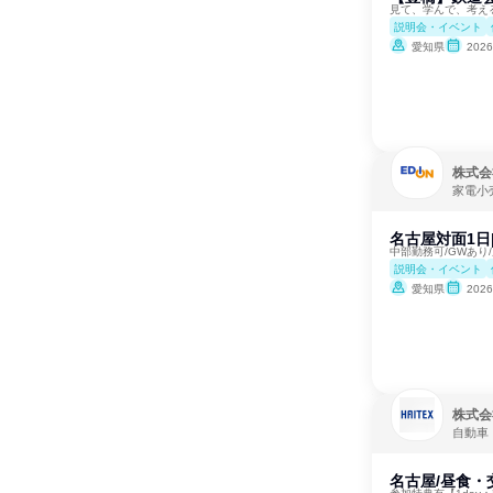
見て、学んで、考え
説明会・イベント
愛知県
202
株式会
家電小
名古屋対面1
中部勤務可/GWあり/
説明会・イベント
愛知県
202
株式会
自動車
名古屋/昼食・