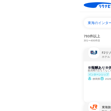
東海のインタ
793件以上
301〜400件目
FJリ
ホテル
※報酬あり※
最高峰のおもてなし
インターンシップ
静岡県
202
東海旅