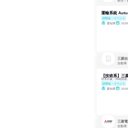
観光・
運輸系統 Autum
説明会・イベント
愛知県
202
三菱自
自動車
【技術系】三菱
理系対象／岡崎開催
説明会・イベント
愛知県
202
三菱電
自動車