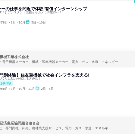
ァーの仕事を間近で体験!有償インターンシップ
す！】アシスタント業務からカメラの世界へ！
6年8月・9月・10月
5日～10日
機械工業株式会社
・電子機器メーカー、機械・医療機器メーカー、電力・ガス・水道・エネルギー
部門別体験】住友重機械で社会インフラを支える!
づくりに魅力を感じる方必見！
仕事体験
6年8月・9月・10月・11月
2日～4日
経済農業協同組合連合会
社・専門商社・卸売、農林業支援サービス、電力・ガス・水道・エネルギー