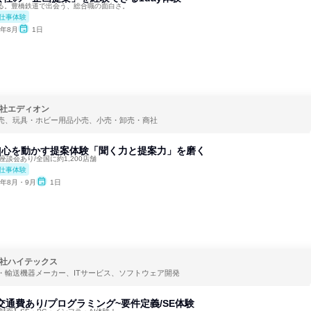
る。豊橋鉄道で出会う、総合職の面白さ。
仕事体験
6年8月
1日
社エディオン
売、玩具・ホビー用品小売、小売・卸売・商社
日|心を動かす提案体験「聞く力と提案力」を磨く
座談会あり/全国に約1,200店舗
仕事体験
6年8月・9月
1日
社ハイテックス
・輸送機器メーカー、ITサービス、ソフトウェア開発
交通費あり/プログラミング~要件定義/SE体験