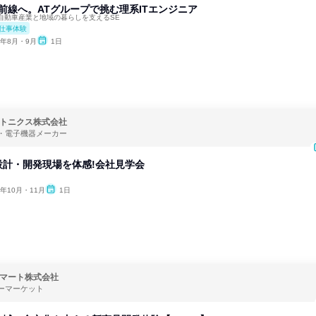
最前線へ。ATグループで挑む理系ITエンジニア
自動車産業と地域の暮らしを支えるSE
仕事体験
6年8月・9月
1日
トニクス株式会社
・電子機器メーカー
設計・開発現場を体感!会社見学会
6年10月・11月
1日
マート株式会社
ーマーケット