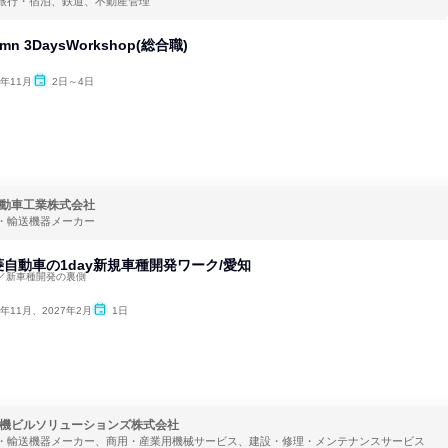
旅行・宿泊、鉄道、不動産管理
n 3DaysWorkshop(総合職)
6年11月
2日～4日
動車工業株式会社
・輸送機器メーカー
自動車の1day新規車種開発ワーク/愛知
／新車種開発の裏側
6年11月、2027年2月
1日
機ビルソリューションズ株式会社
・輸送機器メーカー、商用・産業用機械サービス、建設・修理・メンテナンスサービス