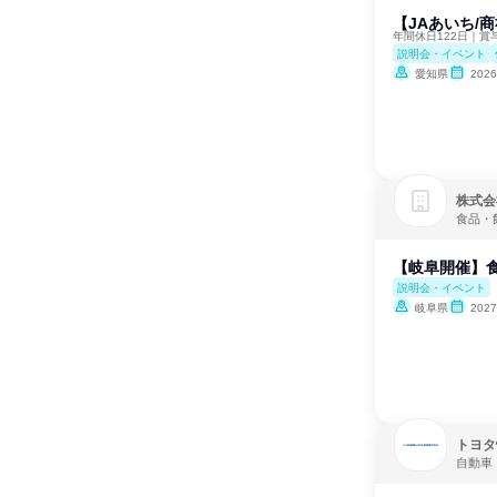
【JAあいち/
年間休日122日｜
説明会・イベント
愛知県
202
株式会社
食品・
【岐阜開催】食
説明会・イベント
岐阜県
202
トヨタ
自動車