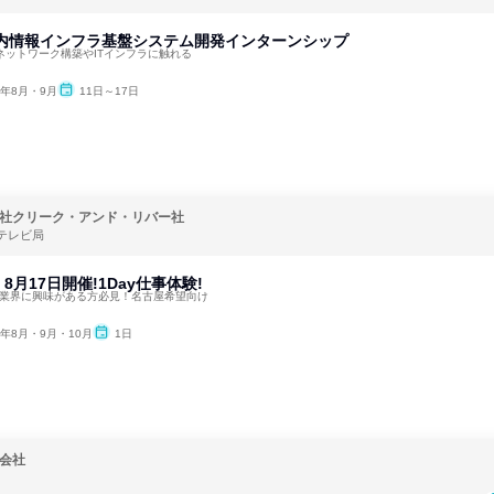
社内情報インフラ基盤システム開発インターンシップ
ネットワーク構築やITインフラに触れる
6年8月・9月
11日～17日
社クリーク・アンド・リバー社
テレビ局
月17日開催!1Day仕事体験!
像業界に興味がある方必見！名古屋希望向け
6年8月・9月・10月
1日
会社