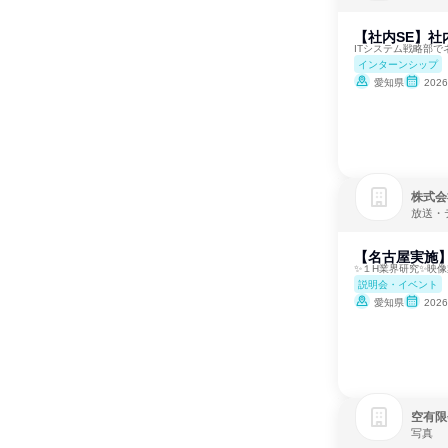
【社内SE】
ITシステム戦略部で
インターンシップ
愛知県
202
株式会
放送・
【名古屋実施】8
✨１H業界研究✨映
説明会・イベント
愛知県
202
空有限
写真