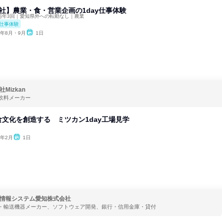
商社】農業・食・営業企画の1day仕事体験
賞与年3回｜愛知県外への転勤なし｜農業
仕事体験
6年8月・9月
1日
Mizkan
飲料メーカー
文化を創造する ミツカン1day工場見学
7年2月
1日
情報システム愛知株式会社
・輸送機器メーカー、ソフトウェア開発、銀行・信用金庫・貸付