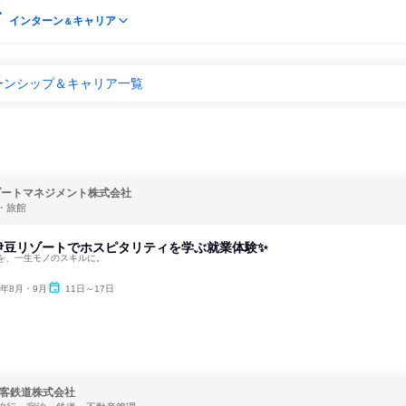
インターン
キャリア
＆
ーンシップ＆キャリア一覧
ゾートマネジメント株式会社
・旅館
伊豆リゾートでホスピタリティを学ぶ就業体験✨
を、一生モノのスキルに。
6年8月・9月
11日～17日
客鉄道株式会社