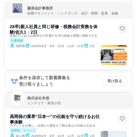
篠原会計事務所
組織マネジメント・シンクタンク、会計・税務・監査、金融
28卒)新人社員と同じ研修・税務会計実務を体
験/佐久1・2日
全国1万人以上の税理士が所属するTKC研修も実際に体験できる
仕事体験
長野県
2026年8月・9月・10月・11月・12月
1日
条件を保存して新着募集を
受け取る
受け取りましょう
株式会社本保
インテリア・家具小売
高岡発の業界“日本一”の伝統を守り続けるお仕
事体験
デザインを仕事に。企画から製造まで挑み富山の伝統を広める。
説明会・イベント
富山県
2026年8月・9月・10月・11月・12月
1日