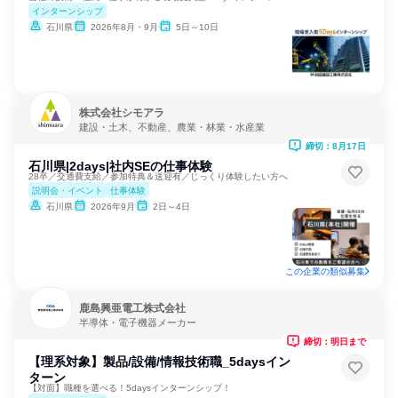
インターンシップ
石川県
2026年8月・9月
5日～10日
株式会社シモアラ
建設・土木、不動産、農業・林業・水産業
締切：8月17日
石川県|2days|社内SEの仕事体験
28卒／交通費支給／参加特典＆送迎有／じっくり体験したい方へ
説明会・イベント
仕事体験
石川県
2026年9月
2日～4日
この企業の類似募集
鹿島興亜電工株式会社
半導体・電子機器メーカー
締切：明日まで
【理系対象】製品/設備/情報技術職_5daysイン
ターン
【対面】職種を選べる！5daysインターンシップ！