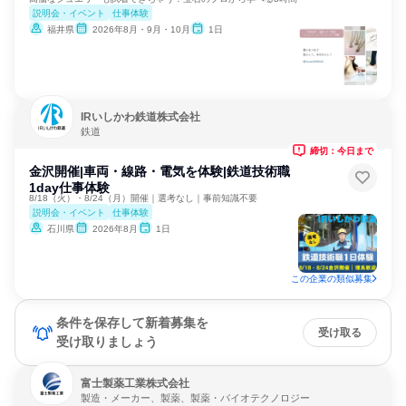
説明会・イベント
仕事体験
福井県
2026年8月・9月・10月
1日
IRいしかわ鉄道株式会社
鉄道
締切：今日まで
金沢開催|車両・線路・電気を体験|鉄道技術職
1day仕事体験
8/18（火）・8/24（月）開催｜選考なし｜事前知識不要
説明会・イベント
仕事体験
石川県
2026年8月
1日
この企業の類似募集
条件を保存して新着募集を
受け取る
受け取りましょう
富士製薬工業株式会社
製造・メーカー、製薬、製薬・バイオテクノロジー