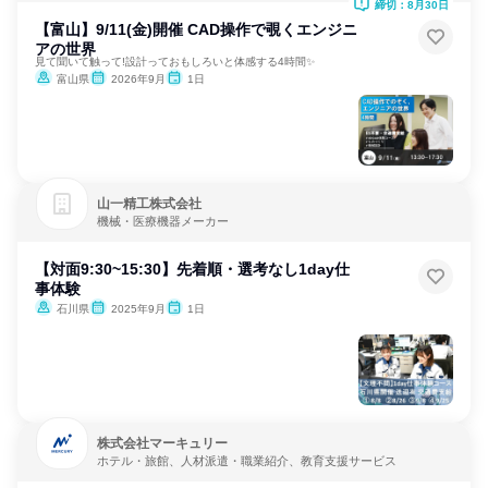
締切：8月30日
【富山】9/11(金)開催 CAD操作で覗くエンジニ
アの世界
見て聞いて触って!設計っておもしろいと体感する4時間✨
富山県
2026年9月
1日
山一精工株式会社
機械・医療機器メーカー
【対面9:30~15:30】先着順・選考なし1day仕
事体験
石川県
2025年9月
1日
株式会社マーキュリー
ホテル・旅館、人材派遣・職業紹介、教育支援サービス