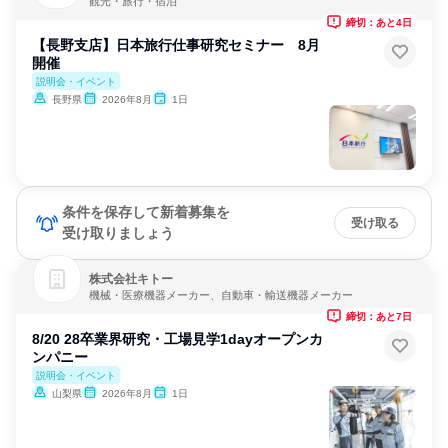
観光・旅行・宿泊
締切：あと4日
【長野支店】日本旅行仕事研究セミナー 8月
開催
説明会・イベント
長野県
2026年8月
1日
条件を保存して新着募集を
受け取る
受け取りましょう
株式会社キトー
機械・医療機器メーカー、自動車・輸送機器メーカー
締切：あと7日
8/20 28卒業界研究・工場見学1dayオープンカ
ンパニー
説明会・イベント
山梨県
2026年8月
1日