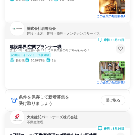
この企業の類似募集
株式会社岩野商会
建設・土木、建設・修理・メンテナンスサービス
締切：8月21日
建設業界|空間プランナー職
文理不問・履歴書不要！1日で内装業界のリアルがわかる！
説明会・イベント
仕事体験
長野県
2026年8月
1日
この企業の類似募集
条件を保存して新着募集を
受け取る
受け取りましょう
大東建託パートナーズ株式会社
不動産管理
締切：8月16日