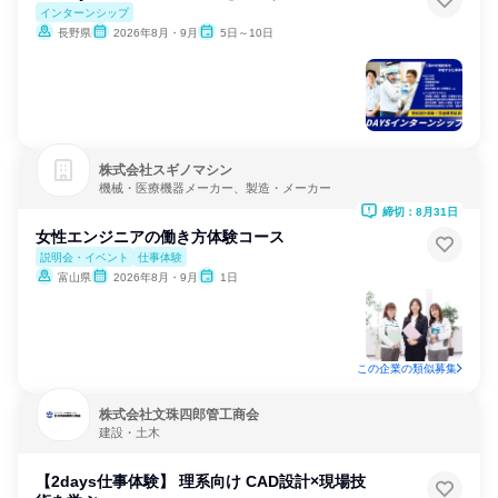
インターンシップ
長野県
2026年8月・9月
5日～10日
株式会社スギノマシン
機械・医療機器メーカー、製造・メーカー
締切：8月31日
女性エンジニアの働き方体験コース
説明会・イベント
仕事体験
富山県
2026年8月・9月
1日
この企業の類似募集
株式会社文珠四郎管工商会
建設・土木
【2days仕事体験】 理系向け CAD設計×現場技