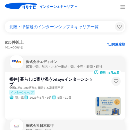
インターン
キャリア
＆
北陸・甲信越のインターンシップ＆キャリア一覧
615件以上
関連度順
401〜500件目
株式会社エディオン
家電小売、玩具・ホビー用品小売、小売・卸売・商社
締切：8月21日
福井│暮らしに寄り添う5daysインターンシッ
プ
全国に約1,200店舗を展開する家電専門店
インターンシップ
福井県
2026年8月・9月
5日～10日
株式会社日本旅行