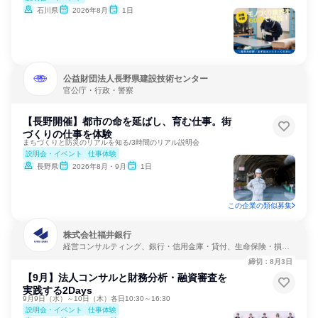
石川県
2026年8月
1日
公益財団法人長野県建設技術センター
官公庁・行政・警察
【長野開催】都市の命を延ばし、育む仕事。街
づくりの仕事を体験
まちづくりと防災のリアルを知る/3時間のリアル説明会
説明会・イベント
仕事体験
長野県
2026年8月・9月
1日
この企業の類似募集
株式会社福井銀行
経営コンサルティング、銀行・信用金庫・貸付、生命保険・損害
保険・保険サービス
締切：8月3日
【9月】法人コンサルと財務分析・融資審査を
実践する2Days
9月9日（水）～10日（木）各日10:30～16:30
説明会・イベント
仕事体験