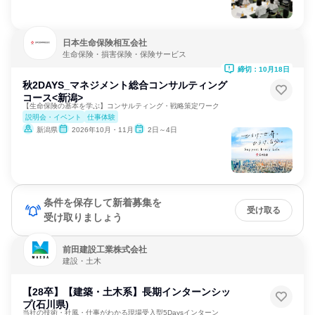
日本生命保険相互会社
生命保険・損害保険・保険サービス
締切：10月18日
秋2DAYS_マネジメント総合コンサルティング
コース<新潟>
【生命保険の基本を学ぶ】コンサルティング・戦略策定ワーク
説明会・イベント
仕事体験
新潟県
2026年10月・11月
2日～4日
条件を保存して新着募集を
受け取る
受け取りましょう
前田建設工業株式会社
建設・土木
【28卒】【建築・土木系】長期インターンシッ
プ(石川県)
当社の技術・社風・仕事がわかる現場受入型5Daysインターン