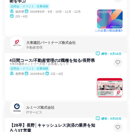
術を学ぶ
説明会・イベント
仕事体験
福井県
2026年8月・9月・10月・11月・12月
2日～4日
この企業の類似募集
大東建託パートナーズ株式会社
不動産管理
締切：8月16日
4日間コース/不動産管理の2職種を知る/長野県
※8/16最終エントリー〆切！お見逃しなく※
説明会・イベント
仕事体験
長野県
2026年9月
2日～4日
ルミーズ株式会社
ITサービス
締切：9月30日
【28卒】長野│キャッシュレス決済の業界を知
ろう!IT営業