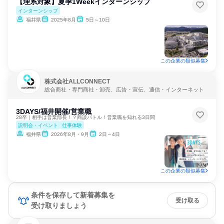
【理系対象】夏季1Weekインターンシップ
インターンシップ
福井県
2025年8月
5日～10日
この企業の類似募集
株式会社ALLCONNECT
総合商社・専門商社・卸売、広告・宣伝、通信・インターネット
3DAYS/福井開催/営業職
28卒｜相手は営業部長！？商談バトル！営業職を知れる3日間
説明会・イベント
仕事体験
福井県
2026年8月・9月
2日～4日
この企業の類似募集
条件を保存して新着募集を
受け取る
受け取りましょう