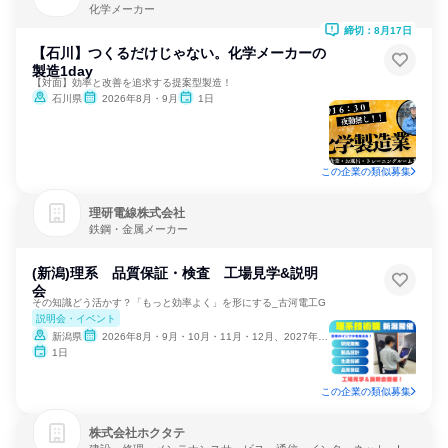
化学メーカー
締切：8月17日
【石川】つくるだけじゃない。化学メーカーの
製造1day
【対面】効率と改善を追求する提案型製造！
石川県
2026年8月・9月
1日
この企業の類似募集
理研電線株式会社
鉄鋼・金属メーカー
(新潟)理系 品質保証・検査 工場見学&説明
会
その知識どう活かす？「もっと効率よく」を形にする_古河電工G
説明会・イベント
新潟県
2026年8月・9月・10月・11月・12月、2027年1月
1日
この企業の類似募集
株式会社ホクタテ