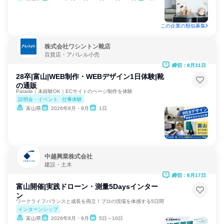
この企業の類似募集
株式会社ワシントン靴店
百貨店・アパレル小売
締切：8月31日
28卒|富山|WEB制作・WEBデザイン1日体験|靴
の通販
Parade｜未経験OK｜ECサイトのページ制作を体験
説明会・イベント
仕事体験
富山県
2026年8月・9月
1日
中越興業株式会社
建設・土木
締切：8月17日
富山開催|実践ドローン・測量5Daysインター
ン
ワークライフバランスと成長を両立！プロの現場を体感する5日間
インターンシップ
富山県
2026年8月・9月
5日～10日