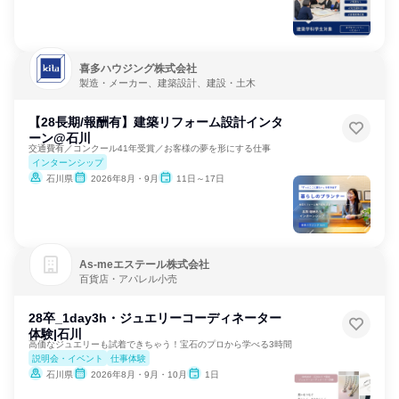
喜多ハウジング株式会社
製造・メーカー、建築設計、建設・土木
【28長期/報酬有】建築リフォーム設計インタ
ーン@石川
交通費有／コンクール41年受賞／お客様の夢を形にする仕事
インターンシップ
石川県
2026年8月・9月
11日～17日
As‐meエステール株式会社
百貨店・アパレル小売
28卒_1day3h・ジュエリーコーディネーター
体験|石川
高価なジュエリーも試着できちゃう！宝石のプロから学べる3時間
説明会・イベント
仕事体験
石川県
2026年8月・9月・10月
1日