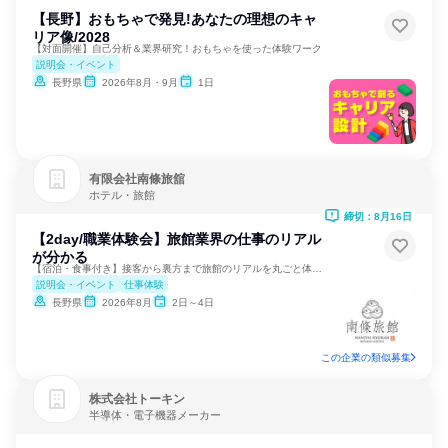
【長野】おもちゃで発見!あなたの理想のキャ
リア像/2028
【対面開催】自己分析＆業界研究！おもちゃを使った体験ワーク
説明会・イベント
長野県
2026年8月・9月
1日
有限会社南條旅舘
ホテル・旅館
締切：8月16日
【2day/職業体験会】旅館業界の仕事のリアル
が分かる
【宿泊・食事付き】接客から裏方まで旅館のリアルを丸ごと体験！
説明会・イベント
仕事体験
長野県
2026年8月
2日～4日
この企業の類似募集
株式会社トーキン
半導体・電子機器メーカー