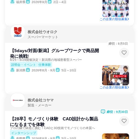
福井県
2026年9月
2日～4日
この企業の類似募集
株式会社ウオロク
スーパーマーケット
締切：8月5日
【5days/対面/新潟】グループワークで商品開
発に挑戦!
8/25～8/29開催決定！新潟県の地域密着型スーパー
説明会・イベント
仕事体験
新潟県
2026年8月・9月
5日～10日
この企業の類似募集
株式会社コヤマ
製造・メーカー
締切：9月30日
【28卒】モノづくり体験 CAD設計から製品
になるまでを体験
プロの隣で鋳造に挑む！CADと3D技術でモノづくりの本質へ
インターンシップ
長野県
2026年8月・9月
5日～10日