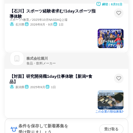
ビス
締切：8月31日
【石川】スポーツ経験者求む!1dayスポーツ指
導体験
スポーツ×教育／2025年10月NASDAQ上場
石川県
2026年8月・9月
1日
株式会社堀川
食品・飲料メーカー
【対面】研究開発職1day仕事体験【新潟×食
品】
新潟県
2025年9月
1日
この企業の類似募集
条件を保存して新着募集を
受け取る
受け取りましょう