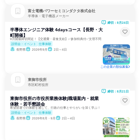
富士電機パワーセミコンダクタ株式会社
半導体・電子機器メーカー
締切：8月24日
半導体エンジニア体験 4daysコース【長野・大
町開催】
9月開催締切間近！【交通費・昼食支給】✅参加特典付✅文理不問
説明会・イベント
仕事体験
長野県
2026年9月
2日～4日
この企業の類似募集
東御市役所
市区町村役所
締切：8月21日
東御市役所の市役所業務体験|職場案内・就業
体験・若手懇談会
希望部署での体験を通じて、行政の仕事とやりがいを深く学ぶ！
説明会・イベント
仕事体験
長野県
2026年8月・9月
2日～4日