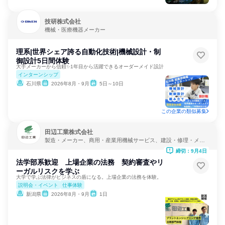
技研株式会社
機械・医療機器メーカー
理系|世界シェア誇る自動化技術|機械設計・制
御設計5日間体験
大手メーカーから信頼✨1年目から活躍できるオーダーメイド設計
インターンシップ
石川県
2026年8月・9月
5日～10日
この企業の類似募集
田辺工業株式会社
製造・メーカー、商用・産業用機械サービス、建設・修理・メン
テナンスサービス
締切：9月4日
法学部系歓迎 上場企業の法務 契約審査やリ
ーガルリスクを学ぶ
大学で学ぶ法律がビジネスの盾になる。上場企業の法務を体験。
説明会・イベント
仕事体験
新潟県
2026年8月・9月
1日