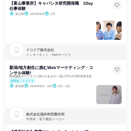
【富山事業所】キャパシタ研究開発職 1Day
仕事体験
富山県
2025年8月
1日
ドコドア株式会社
インターネット・Webサービス
新潟/地方創生に挑むWebマーケティング・コ
ンサル体験!
動画編集やライターに関心がある方へ/超入門の2日間/昼食支給
説明会・イベント
新潟県
2026年8月・9月
2日～4日
株式会社福井村田製作所
半導体・電子機器メーカー