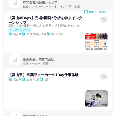
株式会社大阪屋ショップ
飲食、スーパーマーケット、インフラ・鉱業
締切：8月18日
【富山/5Days】売場×開発×分析を学ぶインタ
ーンシップ
店舗・本社の仕事を体験できる5日間！-試食販売にチャレンジ-
インターンシップ
富山県
2026年8月・9月
5日～10日
新新薬品工業株式会社
化学メーカー、製薬
【富山県】医薬品メーカーの1Day仕事体験
富山県
2026年1月
1日