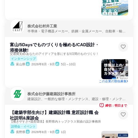
株式会社村井工業
半導体・電子機器メーカー、鉄鋼・金属メーカー、自動車・輸送
機器メーカー
富山/5Daysでものづくりを極める/CAD設計・
溶接体験!
交通費支給/あなたのアイディアを形にする5日間のものづくり！
インターンシップ
富山県
2026年8月・9月
5日～10日
この企業の類似募集
株式会社伊藤建築設計事務所
建築設計、一般的な修理・メンテナンス、建設・修理・メンテナ
ンスサービス
締切：明日まで
【建築学部生向け】建築設計職 意匠設計職 会
社説明&座談会
【働きやすさ×成長環境】長野県内トップクラス実績の設計事務所
説明会・イベント
長野県
2026年8月・9月
1日