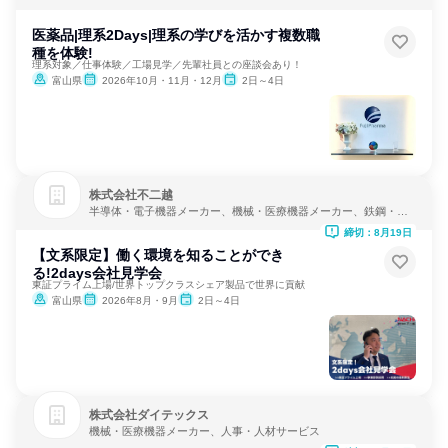
医薬品|理系2Days|理系の学びを活かす複数職
種を体験!
理系対象／仕事体験／工場見学／先輩社員との座談会あり！
富山県
2026年10月・11月・12月
2日～4日
株式会社不二越
半導体・電子機器メーカー、機械・医療機器メーカー、鉄鋼・金
属メーカー
締切：8月19日
【文系限定】働く環境を知ることができ
る!2days会社見学会
東証プライム上場/世界トップクラスシェア製品で世界に貢献
富山県
2026年8月・9月
2日～4日
株式会社ダイテックス
機械・医療機器メーカー、人事・人材サービス