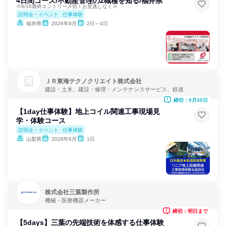
4日間コース/不動産管理の2職種を知る/福井県
※8/16最終エントリー〆切！お見逃しなく※
説明会・イベント
仕事体験
福井県
2026年9月
2日～4日
ＪＲ東海テクノクリエイト株式会社
建設・土木、建設・修理・メンテナンスサービス、鉄道
締切：9月30日
【1day仕事体験】地上コイル関連工事現場見
学・体験コース
説明会・イベント
仕事体験
山梨県
2026年8月
1日
株式会社三葉製作所
機械・医療機器メーカー
締切：明日まで
【5days】三葉の先端技術を体感する仕事体験