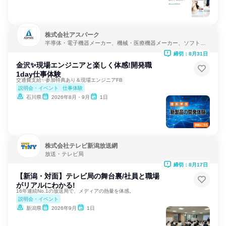
株式会社アスパーク
半導体・電子機器メーカー、機械・医療機器メーカー、ソフトウ
ェア開発
締切：8月31日
金沢✨️現場エンジニアと楽しく体感!開発職
1day仕事体験
交通費支給✨️参加特典あり＆現場エンジニアFB
説明会・イベント
仕事体験
石川県
2026年8月・9月
1日
株式会社テレビ新潟放送網
放送・テレビ局
締切：8月17日
【新潟・対面】テレビ局の舞台裏/社員と職場
がリアルにわかる!
16年連続No.1の放送局で、メディアの熱量を体感。
説明会・イベント
新潟県
2026年9月
1日