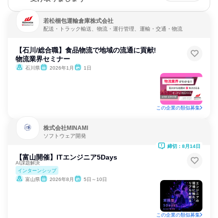
若松梱包運輸倉庫株式会社
配送・トラック輸送、物流・運行管理、運輸・交通・物流
【石川/総合職】食品物流で地域の流通に貢献!
物流業界セミナー
石川県
2026年1月
1日
この企業の類似募集
株式会社MINAMI
ソフトウェア開発
締切：8月14日
【富山開催】ITエンジニア5Days
AI課題解決
インターンシップ
富山県
2026年8月
5日～10日
この企業の類似募集