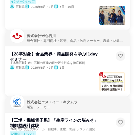
インターンシップ
石川県
2026年8月・9月
5日～10日
株式会社米心石川
総合商社・専門商社・卸売、食品・飲料メーカー、農業・林業・
水産業
【28卒対象】食品業界・商品開発を学ぶ!1day
セミナー
【地元石川】米心石川の事業内容や販売戦略を徹底解剖
石川県
2026年8月・9月
1日
株式会社エス・イー・キタムラ
製造・メーカー
【工場・機械電子系】「生産ラインの脳みそ」
制御盤設計体験
CAD│取引先は大手メーカー自動車、医療、食品│システム開発
説明会・イベント