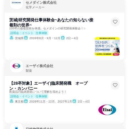
セメダイン株式会社
化学メーカー
茨城|研究開発仕事体験会~あなたの知らない接
着剤の世界~
100年の接着技術を体感。セメダインの研究開発体験会！✨
説明会・イベント
仕事体験
茨城県
2026年8月・9月・12月
2日～4日
エーザイ株式会社
製薬
【28卒対象】エーザイ|臨床開発職 オープ
ン・カンパニー
医薬品の臨床開発について理解を深めよう！
説明会・イベント
仕事体験
東京都
2026年11月・12月、2027年1月
2日～4日