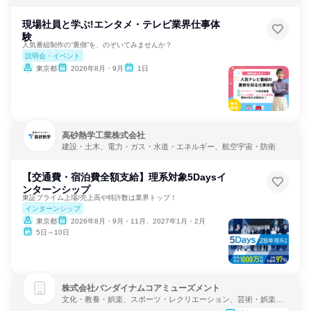
現場社員と学ぶ!エンタメ・テレビ業界仕事体
験
人気番組制作の“裏側”を、のぞいてみませんか？
説明会・イベント
東京都
2026年8月・9月
1日
高砂熱学工業株式会社
建設・土木、電力・ガス・水道・エネルギー、航空宇宙・防衛
【交通費・宿泊費全額支給】理系対象5Daysイ
ンターンシップ
東証プライム上場/売上高や特許数は業界トップ！
インターンシップ
東京都
2026年8月・9月・11月、2027年1月・2月
5日～10日
株式会社バンダイナムコアミューズメント
文化・教養・娯楽、スポーツ・レクリエーション、芸術・娯楽・
レクリエーション