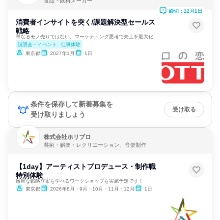
食品・飲料メーカー
締切：12月1日
消費者インサイトを突く/課題解決型セールス
戦略
単なるモノ売りではない。マーケティング思考で売上を最大化する
説明会・イベント
仕事体験
東京都
2027年1月
1日
条件を保存して新着募集を
受け取る
受け取りましょう
株式会社ホリプロ
芸術・娯楽・レクリエーション、音楽制作
【1day】アーティストプロデュース・制作職
特別体験
緻密な戦略立案を学べるワークショップを実施予定です！
東京都
2026年8月・9月・10月・11月・12月
1日