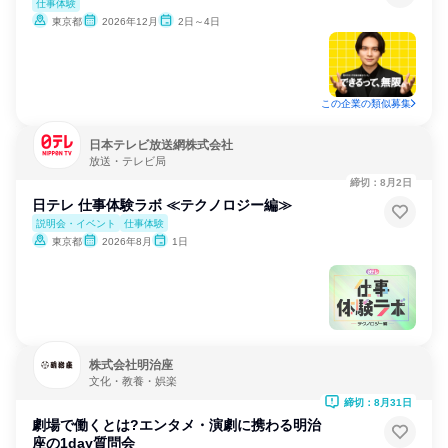
仕事体験
東京都
2026年12月
2日～4日
この企業の類似募集
日本テレビ放送網株式会社
放送・テレビ局
締切：8月2日
日テレ 仕事体験ラボ ≪テクノロジー編≫
説明会・イベント
仕事体験
東京都
2026年8月
1日
株式会社明治座
文化・教養・娯楽
締切：8月31日
劇場で働くとは?エンタメ・演劇に携わる明治
座の1day質問会