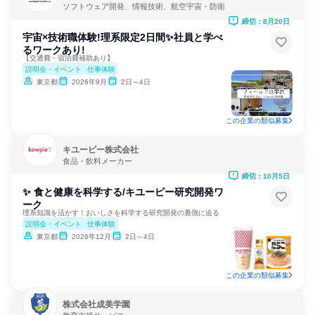
ソフトウェア開発、情報技術、航空宇宙・防衛
締切：8月20日
宇宙×技術職体験!理系限定2日間✨社員と学べ
るワークあり!
【交通費・宿泊費補助あり】
説明会・イベント
仕事体験
東京都
2026年9月
2日～4日
この企業の類似募集
キユーピー株式会社
食品・飲料メーカー
締切：10月5日
✨ 食と健康を科学する/キユーピー研究開発ワ
ーク
理系知識を活かす！おいしさを科学する研究開発の裏側に迫る
説明会・イベント
仕事体験
東京都
2026年12月
2日～4日
この企業の類似募集
株式会社成美学園