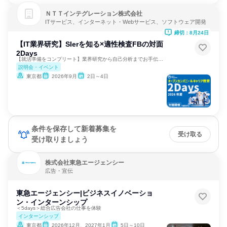
ＮＴＴインテグレーション株式会社
ITサービス、インターネット・Webサービス、ソフトウェア開発
締切：8月24日
【IT業界研究】SIerを知る×適性検査FBの対面
2Days
【就活準備をコンプリート】業界研究から自己分析までお手伝い！
説明会・イベント
東京都
2026年9月
2日～4日
条件を保存して新着募集を
受け取る
受け取りましょう
株式会社東急エージェンシー
広告・宣伝
東急エージェンシー|ビジネスイノベーショ
ン・インターンシップ
＜5days＞総合広告会社の仕事を体験
インターンシップ
東京都
2026年12月、2027年1月
5日～10日