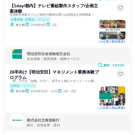
【1day/都内】テレビ番組製作スタッフ/企画立
案体験
企画制作体験＆テレビ制作の裏側を聞ける説明会を同時開催！
仕事体験
説明会・イベント
東京都
2026年8月
1日
この企業の類似募集
明治安田生命保険相互会社
生命保険・損害保険・保険サービス
締切：9月15日
28卒向け【明治安田】マネジメント業務体験プ
ログラム
「個」の力を「組織」の力へ。若手から挑むマネジメントの最前線
説明会・イベント
東京都
2026年10月・11月
2日～4日
この企業の類似募集
株式会社北海道銀行
銀行・信用金庫・貸付