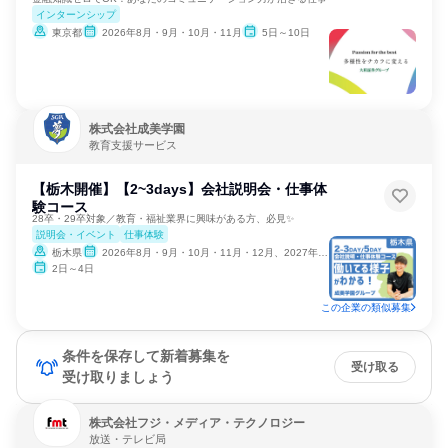
インターンシップ
東京都
2026年8月・9月・10月・11月
5日～10日
株式会社成美学園
教育支援サービス
【栃木開催】【2~3days】会社説明会・仕事体
験コース
28卒・29卒対象／教育・福祉業界に興味がある方、必見✨
説明会・イベント
仕事体験
栃木県
2026年8月・9月・10月・11月・12月、2027年1月
2日～4日
この企業の類似募集
条件を保存して新着募集を
受け取る
受け取りましょう
株式会社フジ・メディア・テクノロジー
放送・テレビ局