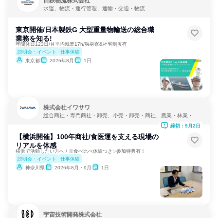
日鉄物流株式会社
水運、物流・運行管理、運輸・交通・物流
東京開催/日本製鉄G 大型重量物輸送の総合職
業務を知る!
年間休日123日/月平均残業17h/独身寮&社宅制度有
説明会・イベント
仕事体験
東京都
2026年8月
1日
株式会社イワサワ
総合商社・専門商社・卸売、小売・卸売・商社、農業・林業・水
産業
締切：9月2日
【横浜開催】100年商社/食医運を支える現場の
リアルを体感
横浜で活動したい方へ / ※食べ比べ体験つき✨参加特典有！
説明会・イベント
仕事体験
神奈川県
2026年8月・9月
1日
宇宙技術開発株式会社