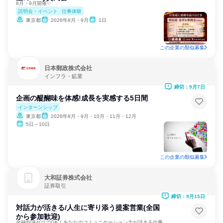
8月・9月開催✨
説明会・イベント
仕事体験
東京都
2026年8月・9月
1日
この企業の類似募集
日本郵政株式会社
インフラ・鉱業
締切：9月7日
企画の醍醐味を体感!成長を実感する5日間
インターンシップ
東京都
2026年8月・9月・10月・11月・12月
5日～10日
この企業の類似募集
大和証券株式会社
証券取引
締切：9月15日
対話力が活きる/人生に寄り添う提案営業(全国
から参加歓迎)
金融知識ゼロでOK！あなたのコミュニケーション力が活きる仕事