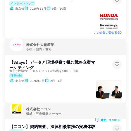
インターンシップ
東京都
2026年11月
5日～10日
この企業の類似募集
株式会社大創産業
小売・卸売・商社
【3days】データと現場視察で挑む戦略立案マ
ーケティング
数字と現場のリアルからヒットの法則を紐解く3日間
仕事体験
東京都
2026年9月
2日～4日
株式会社ニコン
機械・医療機器メーカー
締切：9月30日
【ニコン】契約審査、法律相談業務の実務体験