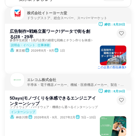
株式会社イトーヨーカ堂
ドラッグストア、総合スーパー、スーパーマーケット
締切：8月20日
広告制作×戦略立案ワーク!データで街を創
る|28・29卒
参加学生絶賛！1兆円企業の緻密な戦略とチラシ作りを体感✨️
説明会・イベント
仕事体験
東京都
2026年8月・9月
1日
この企業の類似募集
エレコム株式会社
半導体・電子機器メーカー、機械・医療機器メーカー、製造・メ
ーカー
締切：8月16日
5Days|モノづくりを体感できるエンジニアイ
ンターンシップ
ソフトウェア・ハードウェア・機構から選べるインターンシップ
インターンシップ
神奈川県
2026年8月・9月、2027年2月
5日～10日