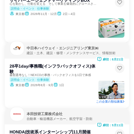
サイバーエージェントマーケティングBOX
心を動かし、行動を変える そして事業を爆発的にグロースさせる
説明会・イベント
仕事体験
東京都
2026年11月・12月
2日～4日
中日本ハイウェイ・エンジニアリング東京㈱
建設・土木、建設・修理・メンテナンスサービス、情報技術
締切：8月21日
28卒1day/事務職(インフラバックオフィス)体
験
書類選考なし！NEXCOの事務・バックオフィスを1日で体感
説明会・イベント
仕事体験
東京都
2026年8月・9月
1日
この企業の類似募集
本田技研工業株式会社
自動車・輸送機器メーカー、航空宇宙・防衛
締切：9月11日
HONDA|技術系インターンシップ|11月開催