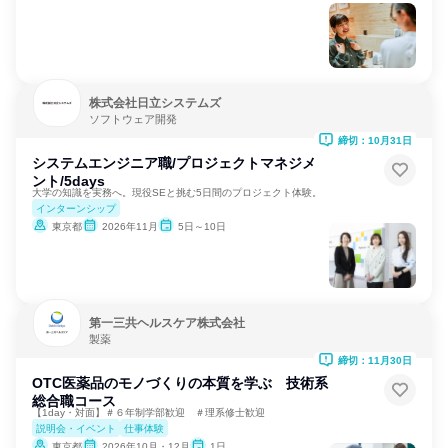
株式会社日立システムズ
ソフトウェア開発
締切：10月31日
システムエンジニア職/プロジェクトマネジメ
ント/5days
大学の知識を実務へ。現役SEと挑む5日間のプロジェクト体験。
インターンシップ
東京都
2026年11月
5日～10日
第一三共ヘルスケア株式会社
製薬
締切：11月30日
OTC医薬品のモノづくりの本質を学ぶ 技術系
総合職コース
【1day・対面】＃６年制学部歓迎 ＃理系修士歓迎
説明会・イベント
仕事体験
東京都
2026年10月・12月
1日