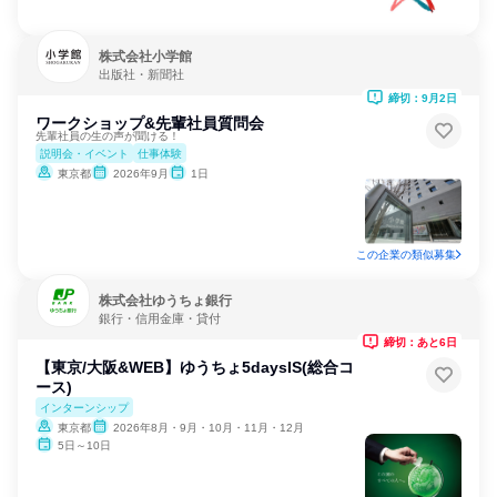
株式会社小学館
出版社・新聞社
締切：9月2日
ワークショップ&先輩社員質問会
先輩社員の生の声が聞ける！
説明会・イベント
仕事体験
東京都
2026年9月
1日
この企業の類似募集
株式会社ゆうちょ銀行
銀行・信用金庫・貸付
締切：あと6日
【東京/大阪&WEB】ゆうちょ5daysIS(総合コ
ース)
インターンシップ
東京都
2026年8月・9月・10月・11月・12月
5日～10日