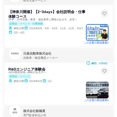
教育支援サービス
【神奈川開催】【2~3days】会社説明会・仕事
体験コース
28卒・29卒対象／教育・福祉業界に興味がある方、必見✨
説明会・イベント
仕事体験
神奈川県
2026年8月・9月・10月・11月・12月、2027年1月
2日～4日
この企業の類似募集
日産自動車株式会社
自動車・輸送機器メーカー
締切：9月8日
R&Dエンジニア体験会
AIDV開発領域へ興味がある方へ
説明会・イベント
神奈川県
2026年9月
1日
この企業の類似募集
株式会社船橋屋
専門飲食料品小売