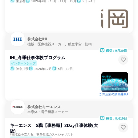
東京都
2026年9月・10月・11月・12月
2日～4日
株式会社IHI
機械・医療機器メーカー、航空宇宙・防衛
締切：9月30日
IHI_冬季仕事体験プログラム
インターンシップ
神奈川県
2026年12月
5日～10日
この企業の類似募集
株式会社キーエンス
半導体・電子機器メーカー
締切：8月19日
キーエンス S職【事務職】2Day仕事体験(大
阪)
#高収益を支える、事務領域のスペシャリスト