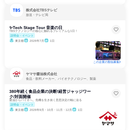
株式会社TBSテレビ
放送・テレビ局
✨Tech Stage Tour 音楽の日
TBSテクノロジーの核心に触れるプレミアムな1日！
説明会・イベント
東京都
2026年7月
1日
この企業の類似募集
ヤマサ醬油株式会社
食品・飲料メーカー、バイオテクノロジー、製薬
380年続く食品企業の決断!経営ジャッジワー
ク/対面開催
醤油からバイオへ。危機を生き抜く意思決定の軸に迫る
説明会・イベント
東京都
2026年9月・10月・11月・12月
1日