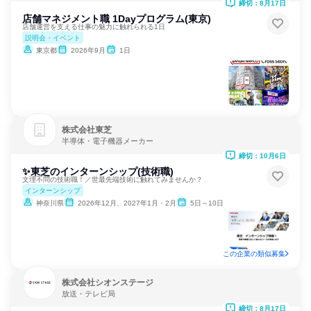
締切：8月17日
店舗マネジメント職 1Dayプログラム(東京)
店舗運営を支える仕事の魅力に触れられる1日
説明会・イベント
東京都
2026年9月
1日
株式会社東芝
半導体・電子機器メーカー
締切：10月6日
✨東芝のインターンシップ(技術職)
文理不問の技術職！／世最先端技術に触れてみませんか？
インターンシップ
神奈川県
2026年12月、2027年1月・2月
5日～10日
この企業の類似募集
株式会社シオンステージ
放送・テレビ局
締切：8月17日