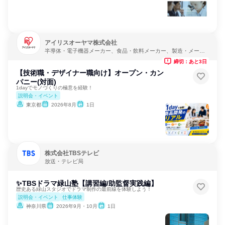
アイリスオーヤマ株式会社
半導体・電子機器メーカー、食品・飲料メーカー、製造・メーカ
ー
締切：あと3日
【技術職・デザイナー職向け】オープン・カン
パニー(対面)
1dayでモノづくりの極意を経験！
説明会・イベント
東京都
2026年8月
1日
株式会社TBSテレビ
放送・テレビ局
✨TBSドラマ緑山塾【講習編/助監督実践編】
歴史ある緑山スタジオでドラマ制作の最前線を体験しよう！
説明会・イベント
仕事体験
神奈川県
2026年9月・10月
1日