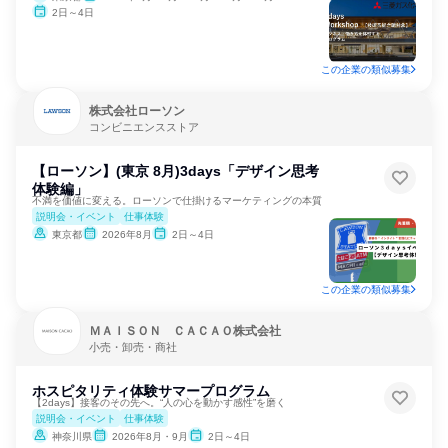
2日～4日
この企業の類似募集
株式会社ローソン
コンビニエンスストア
【ローソン】(東京 8月)3days「デザイン思考
体験編」
不満を価値に変える。ローソンで仕掛けるマーケティングの本質
説明会・イベント
仕事体験
東京都
2026年8月
2日～4日
この企業の類似募集
ＭＡＩＳＯＮ ＣＡＣＡＯ株式会社
小売・卸売・商社
ホスピタリティ体験サマープログラム
【2days】接客のその先へ。“人の心を動かす感性”を磨く
説明会・イベント
仕事体験
神奈川県
2026年8月・9月
2日～4日