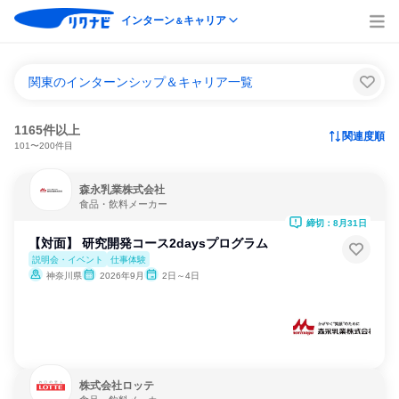
インターン
キャリア
＆
関東のインターンシップ＆キャリア一覧
1165件以上
関連度順
101〜200件目
森永乳業株式会社
食品・飲料メーカー
締切：8月31日
【対面】 研究開発コース2daysプログラム
説明会・イベント
仕事体験
神奈川県
2026年9月
2日～4日
株式会社ロッテ