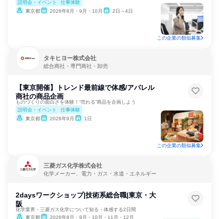
説明会・イベント
仕事体験
東京都
2026年8月・9月・10月
2日～4日
この企業の類似募集
タキヒヨー株式会社
総合商社・専門商社・卸売
【東京開催】トレンド最前線で体感/アパレル
商社の商品企画
ものづくりの面白さを体験！“売れる”商品を企画しよう
説明会・イベント
仕事体験
東京都
2026年9月
1日
この企業の類似募集
三菱ガス化学株式会社
化学メーカー、電力・ガス・水道・エネルギー
2daysワークショップ|技術系総合職|東京・大
阪
化学業界・三菱ガス化学について知る・体感する2日間
東京都
2026年8月・9月・10月・11月・12月