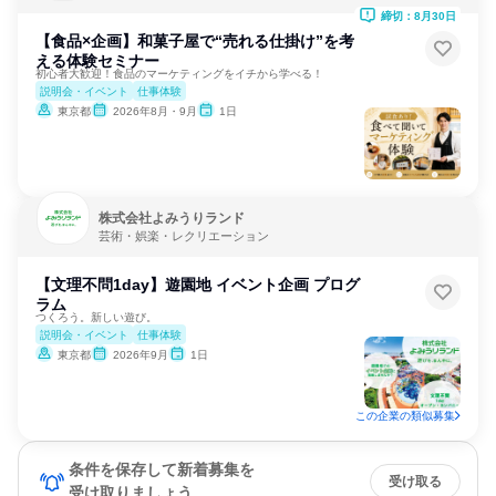
締切：8月30日
【食品×企画】和菓子屋で“売れる仕掛け”を考
える体験セミナー
初心者大歓迎！食品のマーケティングをイチから学べる！
説明会・イベント
仕事体験
東京都
2026年8月・9月
1日
株式会社よみうりランド
芸術・娯楽・レクリエーション
【文理不問1day】遊園地 イベント企画 プログ
ラム
つくろう。新しい遊び。
説明会・イベント
仕事体験
東京都
2026年9月
1日
この企業の類似募集
条件を保存して新着募集を
受け取る
受け取りましょう