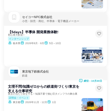
セイコーNPC株式会社
小売・卸売・商社、半導体・電子機器メーカー
【5days】半導体 開発業務体験!
初心者大歓迎✨
インターンシップ
栃木県
2026年8月・9月
5日～10日
東京地下鉄株式会社
鉄道
締切：10月30日
文理不問/知識ゼロからの鉄道街づくり/東京を
支える仕事研究
東京の当たり前を守る！知識不要で挑む巨大インフラの舞台裏
説明会・イベント
東京都
2026年11月・12月
1日