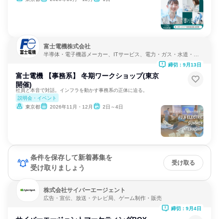
富士電機株式会社
半導体・電子機器メーカー、ITサービス、電力・ガス・水道・エ
ネルギー
締切：9月13日
富士電機 【事務系】 冬期ワークショップ(東京
開催)
社員と本音で対話。インフラを動かす事務系の正体に迫る。
説明会・イベント
東京都
2026年11月・12月
2日～4日
条件を保存して新着募集を
受け取る
受け取りましょう
株式会社サイバーエージェント
広告・宣伝、放送・テレビ局、ゲーム制作・販売
締切：9月4日