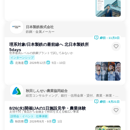
日本製鉄株式会社
鉄鋼・金属メーカー
締切：11月3日
理系対象/日本製鉄の最前線へ 北日本製鉄所
5days
世界最高レベルの鉄鋼プラントで試してみないか
インターンシップ
北海道
2026年12月
5日～10日
秋田しんせい農業協同組合
経営コンサルティング、銀行・信用金庫・貸付、農業・林業・水
産業
締切：8月21日
8/26(水)開催|JAの1日施設見学・農業体験
文理不問｜食品から金融まで秋田を支える幅広い事業
説明会・イベント
仕事体験
秋田県
2026年8月・9月
1日