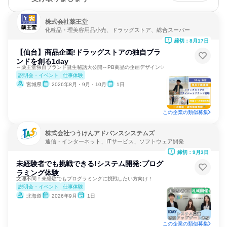
株式会社薬王堂
化粧品・理美容用品小売、ドラッグストア、総合スーパー
締切：8月17日
【仙台】商品企画!ドラッグストアの独自ブラ
ンドを創る1day
～薬王堂独自ブランド誕生秘話大公開～PB商品の企画デザイン✨
説明会・イベント
仕事体験
宮城県
2026年8月・9月・10月
1日
この企業の類似募集
株式会社つうけんアドバンスシステムズ
通信・インターネット、ITサービス、ソフトウェア開発
締切：9月3日
未経験者でも挑戦できる!システム開発:プログ
ラミング体験
文理不問！未経験でもプログラミングに挑戦したい方向け！
説明会・イベント
仕事体験
北海道
2026年9月
1日
この企業の類似募集