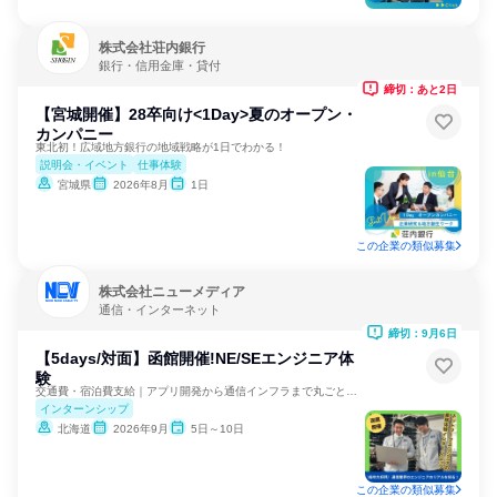
株式会社荘内銀行
銀行・信用金庫・貸付
締切：あと2日
【宮城開催】28卒向け<1Day>夏のオープン・
カンパニー
東北初！広域地方銀行の地域戦略が1日でわかる！
説明会・イベント
仕事体験
宮城県
2026年8月
1日
この企業の類似募集
株式会社ニューメディア
通信・インターネット
締切：9月6日
【5days/対面】函館開催!NE/SEエンジニア体
験
交通費・宿泊費支給｜アプリ開発から通信インフラまで丸ごと体感
インターンシップ
北海道
2026年9月
5日～10日
この企業の類似募集