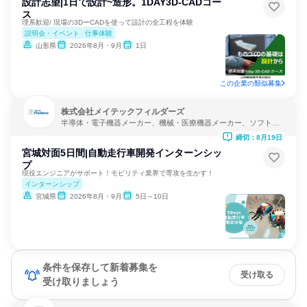
設計志望|1日で設計~造形。1DAY3D-CADコー
ス
理系歓迎/ 現場の3DーCADを使って設計の全工程を体験
説明会・イベント
仕事体験
山形県
2026年8月・9月
1日
この企業の類似募集
株式会社メイテックフィルダーズ
半導体・電子機器メーカー、機械・医療機器メーカー、ソフトウ
ェア開発
締切：8月19日
宮城対面5日間|自動走行車開発インターンシッ
プ
現役エンジニアがサポート！モビリティ業界で専攻を生かす！
インターンシップ
宮城県
2026年8月・9月
5日～10日
条件を保存して新着募集を
受け取る
受け取りましょう