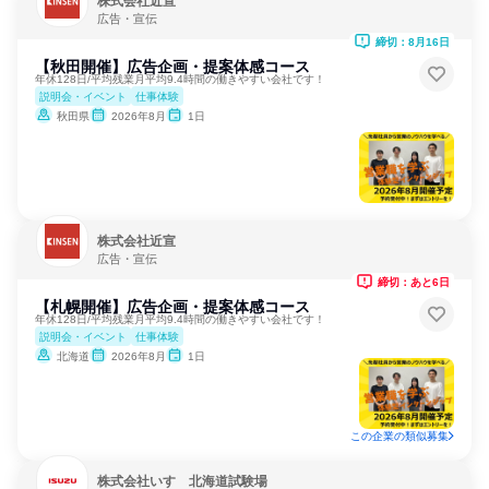
株式会社近宣
広告・宣伝
締切：8月16日
【秋田開催】広告企画・提案体感コース
年休128日/平均残業月平均9.4時間の働きやすい会社です！
説明会・イベント
仕事体験
秋田県
2026年8月
1日
株式会社近宣
広告・宣伝
締切：あと6日
【札幌開催】広告企画・提案体感コース
年休128日/平均残業月平均9.4時間の働きやすい会社です！
説明会・イベント
仕事体験
北海道
2026年8月
1日
この企業の類似募集
株式会社いすゞ北海道試験場