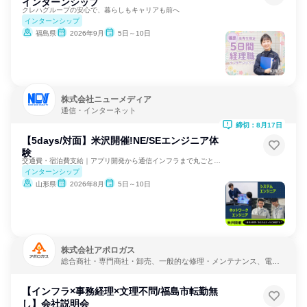
インターンシップ
クレハグループの安心で、暮らしもキャリアも前へ
インターンシップ
福島県
2026年9月
5日～10日
株式会社ニューメディア
通信・インターネット
締切：8月17日
【5days/対面】米沢開催!NE/SEエンジニア体
験
交通費・宿泊費支給｜アプリ開発から通信インフラまで丸ごと体感
インターンシップ
山形県
2026年8月
5日～10日
株式会社アポロガス
総合商社・専門商社・卸売、一般的な修理・メンテナンス、電
力・ガス・水道・エネルギー
【インフラ×事務経理×文理不問/福島市転勤無
し】会社説明会