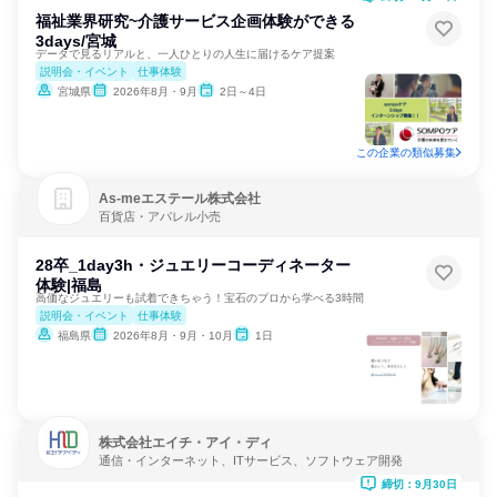
福祉業界研究~介護サービス企画体験ができる
3days/宮城
データで見るリアルと、一人ひとりの人生に届けるケア提案
説明会・イベント
仕事体験
宮城県
2026年8月・9月
2日～4日
この企業の類似募集
As‐meエステール株式会社
百貨店・アパレル小売
28卒_1day3h・ジュエリーコーディネーター
体験|福島
高価なジュエリーも試着できちゃう！宝石のプロから学べる3時間
説明会・イベント
仕事体験
福島県
2026年8月・9月・10月
1日
株式会社エイチ・アイ・ディ
通信・インターネット、ITサービス、ソフトウェア開発
締切：9月30日