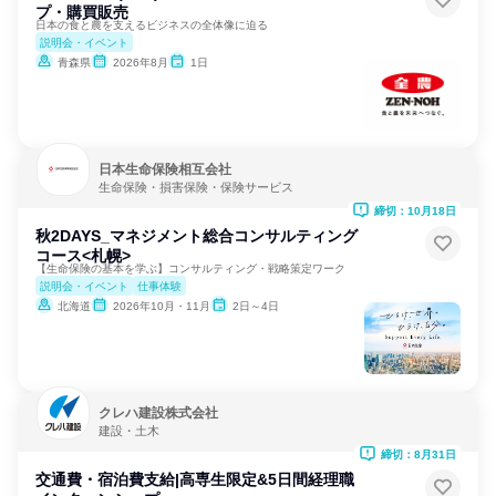
プ・購買販売
日本の食と農を支えるビジネスの全体像に迫る
説明会・イベント
青森県
2026年8月
1日
日本生命保険相互会社
生命保険・損害保険・保険サービス
締切：10月18日
秋2DAYS_マネジメント総合コンサルティング
コース<札幌>
【生命保険の基本を学ぶ】コンサルティング・戦略策定ワーク
説明会・イベント
仕事体験
北海道
2026年10月・11月
2日～4日
クレハ建設株式会社
建設・土木
締切：8月31日
交通費・宿泊費支給|高専生限定&5日間経理職