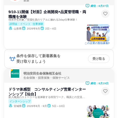
製薬
締切：8月27日
9/10-11開催【対面】企画開発×品質管理職・両
職種を体験
理系学生対象／現場社員のリアルに触れる2day仕事体験！
説明会・イベント
仕事体験
山形県
2026年9月
2日～4日
この企業の類似募集
条件を保存して新着募集を
受け取る
受け取りましょう
明治安田生命保険相互会社
生命保険・損害保険・保険サービス
締切：8月19日
ドラマ体感型 コンサルティング営業インター
ンシップ【仙台】
新入職員のストーリーを追体験する特別ワーク。職員との交流あり
インターンシップ
宮城県
2026年8月・9月
5日～10日