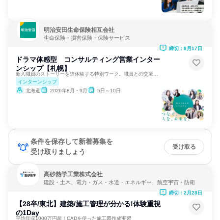
明治安田生命保険相互会社
生命保険・損害保険・保険サービス
締切：8月17日
ドラマ体感型 コンサルティング営業インター
ンシップ【札幌】
新入職員のストーリーを追体験する特別ワーク。職員との交流あり
インターンシップ
北海道
2026年8月・9月
5日～10日
条件を保存して新着募集を
受け取る
受け取りましょう
高砂熱学工業株式会社
建設・土木、電力・ガス・水道・エネルギー、航空宇宙・防衛
締切：2月28日
【28卒/東北】建築/施工管理が分かる!体験重視
の1Day
平均年収1000万円超！CADを使った施工図作成実習