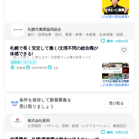
この企業の類似募集
札幌市農業協同組合
銀行・信用金庫・貸付、農業・林業・水産業、生命保険・損害保
険・保険サービス
締切：8月31日
札幌で長く安定して働く/文理不問の総合職が
体感できる!
「JAって何？」に答えます！元営業マン人事の本音トーク
説明会・イベント
北海道
2026年8月
1日
この企業の類似募集
条件を保存して新着募集を
受け取る
受け取りましょう
株式会社新和
公営競技・パチンコ、芸術・娯楽・レクリエーション、建築設計
締切：8月21日