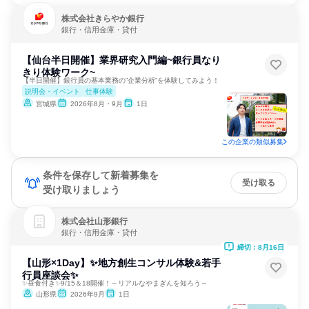
株式会社きらやか銀行
銀行・信用金庫・貸付
【仙台半日開催】業界研究入門編~銀行員なり
きり体験ワーク~
【半日開催】銀行員の基本業務の”企業分析”を体験してみよう！
説明会・イベント
仕事体験
宮城県
2026年8月・9月
1日
この企業の類似募集
条件を保存して新着募集を
受け取る
受け取りましょう
株式会社山形銀行
銀行・信用金庫・貸付
締切：8月16日
【山形×1Day】✨地方創生コンサル体験&若手
行員座談会✨
✨昼食付き✨9/15＆18開催！～リアルなやまぎんを知ろう～
山形県
2026年9月
1日