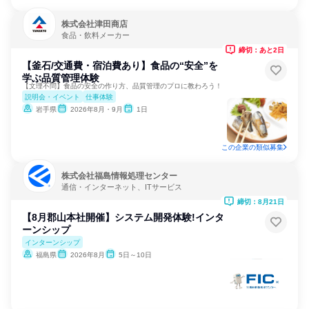
株式会社津田商店
食品・飲料メーカー
締切：あと2日
【釜石/交通費・宿泊費あり】食品の“安全”を
学ぶ品質管理体験
【文理不問】食品の安全の作り方、品質管理のプロに教わろう！
説明会・イベント
仕事体験
岩手県
2026年8月・9月
1日
この企業の類似募集
株式会社福島情報処理センター
通信・インターネット、ITサービス
締切：8月21日
【8月郡山本社開催】システム開発体験!インタ
ーンシップ
インターンシップ
福島県
2026年8月
5日～10日