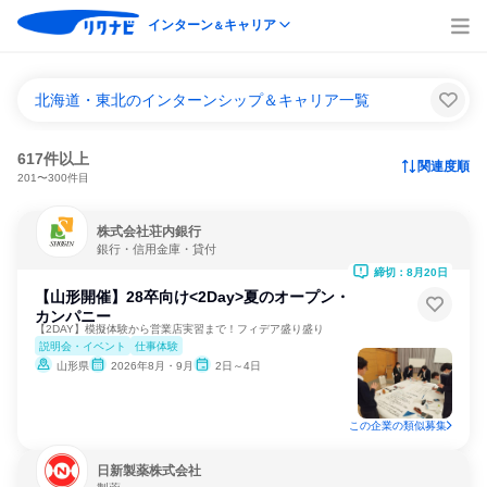
インターン
キャリア
＆
北海道・東北のインターンシップ＆キャリア一覧
617件以上
関連度順
201〜300件目
株式会社荘内銀行
銀行・信用金庫・貸付
締切：8月20日
【山形開催】28卒向け<2Day>夏のオープン・
カンパニー
【2DAY】模擬体験から営業店実習まで！フィデア盛り盛り
説明会・イベント
仕事体験
山形県
2026年8月・9月
2日～4日
この企業の類似募集
日新製薬株式会社