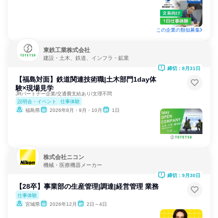
この企業の類似募集
東鉄工業株式会社
建設・土木、鉄道、インフラ・鉱業
締切：8月31日
【福島対面】鉄道関連技術職|土木部門1day体
験×現場見学
JRパートナー企業/交通費支給あり/文理不問
説明会・イベント
仕事体験
福島県
2026年8月・9月・10月
1日
株式会社ニコン
機械・医療機器メーカー
締切：9月30日
【28卒】事業部の生産管理|調達|経営管理 業務
仕事体験
宮城県
2026年12月
2日～4日