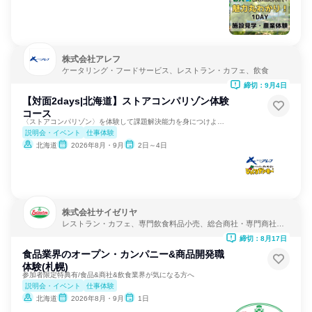
株式会社アレフ
ケータリング・フードサービス、レストラン・カフェ、飲食
締切：9月4日
【対面2days|北海道】ストアコンパリゾン体験
コース
〈ストアコンパリゾン〉を体験して課題解決能力を身につけよう！
説明会・イベント
仕事体験
北海道
2026年8月・9月
2日～4日
株式会社サイゼリヤ
レストラン・カフェ、専門飲食料品小売、総合商社・専門商社・
卸売
締切：8月17日
食品業界のオープン・カンパニー&商品開発職
体験(札幌)
参加者限定特典有/食品&商社&飲食業界が気になる方へ
説明会・イベント
仕事体験
北海道
2026年8月・9月
1日