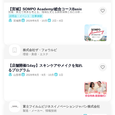
保険・保険サービス
【宮城】SOMPO Academy/総合コースBasic
宮城・東北で将来を考える。地域を支える損害保険と自己分析体験
説明会・イベント
仕事体験
宮城県
2026年8月・10月
2日～4日
株式会社ザ・フォウルビ
理容・美容・エステ
【店舗開催/1day】スキンケアやメイクを知れ
るプログラム
山形県
2026年8月・9月・10月
1日
富士フイルムビジネスイノベーションジャパン株式会社
製造・メーカー、情報技術