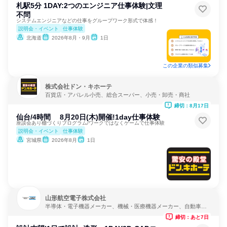
札駅5分 1DAY:2つのエンジニア仕事体験|文理
不問
システムエンジニアなどの仕事をグループワーク形式で体感！
説明会・イベント
仕事体験
北海道
2026年8月・9月
1日
この企業の類似募集
株式会社ドン・キホーテ
百貨店・アパレル小売、総合スーパー、小売・卸売・商社
締切：8月17日
仙台/4時間 8月20日(木)開催!1day仕事体験
座談会あり棚づくりプログラム/ワークではなくゲームで仕事体験
説明会・イベント
仕事体験
宮城県
2026年8月
1日
山形航空電子株式会社
半導体・電子機器メーカー、機械・医療機器メーカー、自動車・
輸送機器メーカー
締切：あと7日