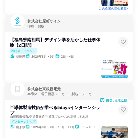
この企業の類似募集
株式会社原町サイン
印刷・製版
【福島県南相馬】デザイン学を活かした仕事体
験【2日間】
説明会・イベント
福島県
2026年8月・9月
2日～4日
株式会社東根新電元
半導体・電子機器メーカー、製造・メーカー
締切：8月31日
半導体製造技術が学べる5daysインターンシッ
プ
山形県東根市/交通費支給/半導体プロセスの深髄に触れる
インターンシップ
山形県
2026年8月・9月・10月・11月
5日～10日