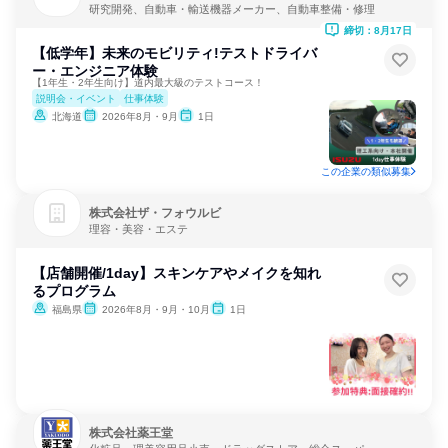
研究開発、自動車・輸送機器メーカー、自動車整備・修理
締切：8月17日
【低学年】未来のモビリティ!テストドライバ
ー・エンジニア体験
【1年生・2年生向け】道内最大級のテストコース！
説明会・イベント
仕事体験
北海道
2026年8月・9月
1日
この企業の類似募集
株式会社ザ・フォウルビ
理容・美容・エステ
【店舗開催/1day】スキンケアやメイクを知れ
るプログラム
福島県
2026年8月・9月・10月
1日
株式会社薬王堂