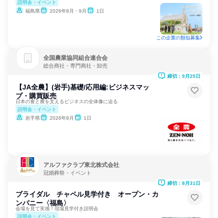
説明会・イベント
福島県
2026年8月・9月
1日
この企業の類似募集
全国農業協同組合連合会
総合商社・専門商社・卸売
締切：9月25日
【JA全農】(岩手)基礎/応用編:ビジネスマッ
プ・購買販売
日本の食と農を支えるビジネスの全体像に迫る
説明会・イベント
岩手県
2026年8月
1日
アルファクラブ東北株式会社
冠婚葬祭・イベント
締切：8月31日
ブライダル チャペル見学付き オープン・カ
ンパニー〈福島〉
会場を見て実感！現場見学付き説明会
説明会・イベント