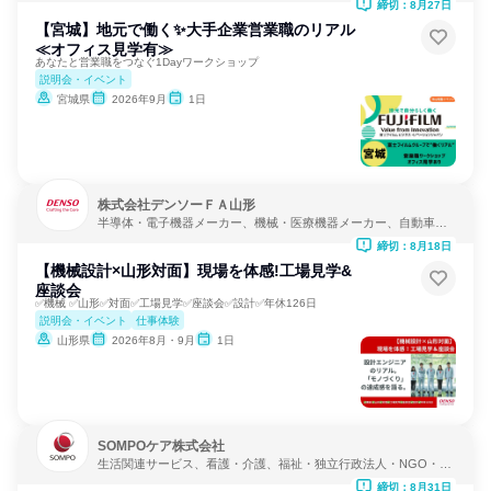
締切：8月27日
【宮城】地元で働く✨大手企業営業職のリアル
≪オフィス見学有≫
あなたと営業職をつなぐ1Dayワークショップ
説明会・イベント
宮城県
2026年9月
1日
株式会社デンソーＦＡ山形
半導体・電子機器メーカー、機械・医療機器メーカー、自動車・
輸送機器メーカー
締切：8月18日
【機械設計×山形対面】現場を体感!工場見学&
座談会
✅機械 ✅山形✅対面✅工場見学✅座談会✅設計✅年休126日
説明会・イベント
仕事体験
山形県
2026年8月・9月
1日
SOMPOケア株式会社
生活関連サービス、看護・介護、福祉・独立行政法人・NGO・N
PO
締切：8月31日