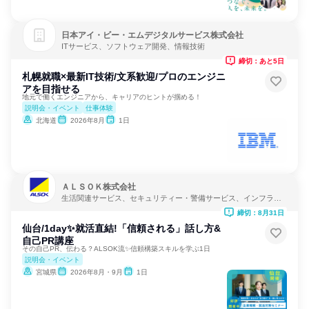
日本アイ・ビー・エムデジタルサービス株式会社
ITサービス、ソフトウェア開発、情報技術
締切：あと5日
札幌就職×最新IT技術/文系歓迎/プロのエンジニ
アを目指せる
地元で働くエンジニアから、キャリアのヒントが掴める！
説明会・イベント
仕事体験
北海道
2026年8月
1日
ＡＬＳＯＫ株式会社
生活関連サービス、セキュリティー・警備サービス、インフラ・
鉱業
締切：8月31日
仙台/1day✨就活直結!「信頼される」話し方&
自己PR講座
その自己PR、伝わる？ALSOK流✨信頼構築スキルを学ぶ1日
説明会・イベント
宮城県
2026年8月・9月
1日