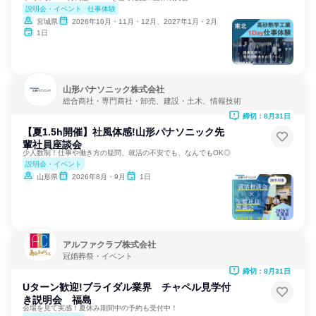
説明会・イベント
仕事体験
宮城県
2026年10月・11月・12月、2027年1月・2月
1日
山形パナソニック株式会社
総合商社・専門商社・卸売、建設・土木、情報技術
締切：8月31日
【夏1.5h開催】社風体感!山形パナソニック先
輩社員座談会
少人数制！仕事や働き方の疑問、就活の不安でも、なんでもOK◎
説明会・イベント
山形県
2026年8月・9月
1日
アルファクラブ株式会社
冠婚葬祭・イベント
締切：8月31日
Uターン歓迎!ブライダル業界 チャペル見学付
き説明会 福島
会場を見て実感！夏休み期間中の予約も受付中！