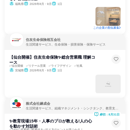
福島県
2026年8月・9月
1日
この企業の類似募集
住友生命保険相互会社
生活関連サービス、生命保険・損害保険・保険サービス
【仙台開催】住友生命保険✨総合営業職 理解コ
ース
✅仙台開催 ✅リテール営業 ✅ライフデザイン ✅社風
宮城県
2026年8月・9月
1日
株式会社練成会
生活関連サービス、組織マネジメント・シンクタンク、教育支援
サービス
締切：8月31日
✨教育現場15年・人事のプロが教える!人の心
を動かす対話術
✅1day✅先着順✅軽食付き✅伝え方のヒントが見つかる！