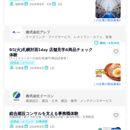
福島県
2026年8月・9月
1日
この企業の類似募集
株式会社アレフ
ケータリング・フードサービス、レストラン・カフェ、飲食
締切：8月28日
9/1(火)札幌対面1day 店舗見学&商品チェック
体験
びっくりドンキーの会社/私服可/商品試食有！
説明会・イベント
北海道
2026年9月
1日
この企業の類似募集
株式会社ドーコン
建築設計、建設・土木、建設・修理・メンテナンスサービス
総合建設コンサルを支える事務職体験
札幌開催｜駅チカ好立地｜完全週休2日制｜賞与年3回｜文系歓迎
説明会・イベント
仕事体験
北海道
2026年8月
1日