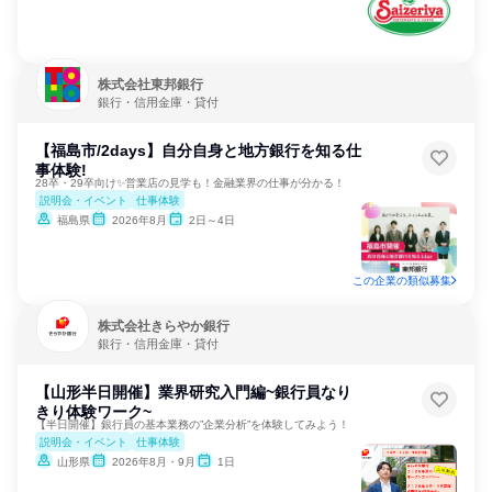
株式会社東邦銀行
銀行・信用金庫・貸付
【福島市/2days】自分自身と地方銀行を知る仕
事体験!
28卒・29卒向け✨営業店の見学も！金融業界の仕事が分かる！
説明会・イベント
仕事体験
福島県
2026年8月
2日～4日
この企業の類似募集
株式会社きらやか銀行
銀行・信用金庫・貸付
【山形半日開催】業界研究入門編~銀行員なり
きり体験ワーク~
【半日開催】銀行員の基本業務の”企業分析”を体験してみよう！
説明会・イベント
仕事体験
山形県
2026年8月・9月
1日