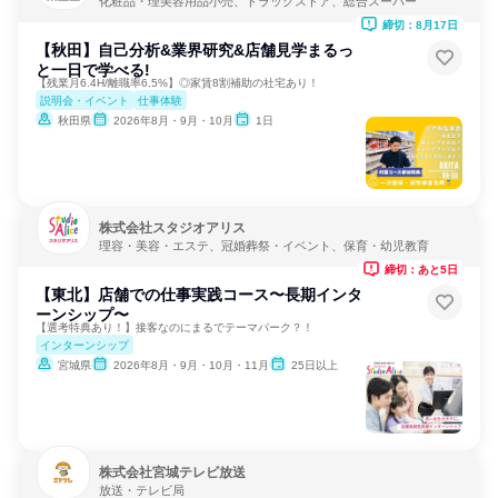
化粧品・理美容用品小売、ドラッグストア、総合スーパー
締切：8月17日
【秋田】自己分析&業界研究&店舗見学まるっ
と一日で学べる!
【残業月6.4H/離職率6.5%】◎家賃8割補助の社宅あり！
説明会・イベント
仕事体験
秋田県
2026年8月・9月・10月
1日
株式会社スタジオアリス
理容・美容・エステ、冠婚葬祭・イベント、保育・幼児教育
締切：あと5日
【東北】店舗での仕事実践コース〜長期インタ
ーンシップ〜
【選考特典あり！】接客なのにまるでテーマパーク？！
インターンシップ
宮城県
2026年8月・9月・10月・11月
25日以上
株式会社宮城テレビ放送
放送・テレビ局