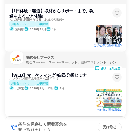
【1日体験・報道】取材からリポートまで、報
道をまるごと体験!
地元宮城に情報を届ける！放送局の裏側へ
説明会・イベント
仕事体験
宮城県
2026年11月
1日
この企業の類似募集
株式会社アークス
総合スーパー、スーパーマーケット、組織マネジメント・シンク
タンク
締切：8月31日
【WEB】マーケティング×自己分析セミナー
オンライン開催/北海道本社/28卒向け
説明会・イベント
仕事体験
北海道
2026年8月・12月
1日
この企業の類似募集
条件を保存して新着募集を
受け取る
受け取りましょう