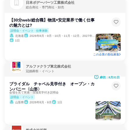
日本ボデーパーツ工業株式会社
総合商社・専門商社・卸売
【30分web/総合職】物流×安定業界で働く仕事
の魅力とは?
説明会・イベント
仕事体験
北海道
2026年8月・9月・10月・11月・12月、2027年1月・2月・3月・4月・5月
1日
この企業の類似募集
アルファクラブ東北株式会社
冠婚葬祭・イベント
締切：8月31日
ブライダル チャペル見学付き オープン・カ
ンパニー〈山形〉
会場を見て実感！現場見学付き説明会
説明会・イベント
山形県
2026年8月・9月
1日