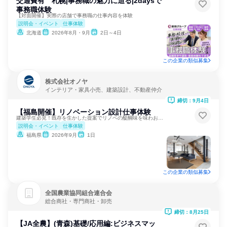
交通費有 札幌|事務職の魅力に迫る|2daysで
事務職体験
【対面開催】実際の店舗で事務職の仕事内容を体験
説明会・イベント
仕事体験
北海道
2026年8月・9月
2日～4日
この企業の類似募集
株式会社オノヤ
インテリア・家具小売、建築設計、不動産仲介
締切：9月4日
【福島開催】リノベーション設計仕事体験
建築学生必見！既存を生かした提案でリノベの醍醐味を味わおう！
説明会・イベント
仕事体験
福島県
2026年9月
1日
この企業の類似募集
全国農業協同組合連合会
総合商社・専門商社・卸売
締切：8月25日
【JA全農】(青森)基礎/応用編:ビジネスマッ