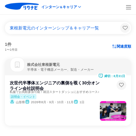
インターン
キャリア
＆
東根新電元のインターンシップ＆キャリア一覧
1件
関連度順
1〜1件目
株式会社東根新電元
半導体・電子機器メーカー、製造・メーカー
締切：8月31日
次世代半導体エンジニアの裏側を覗く30分オン
ライン会社説明会
私服でお気軽参加可能！就活スタートダッシュにおすすめコース♪
説明会・イベント
山形県
2026年8月・9月・10月・11月
1日