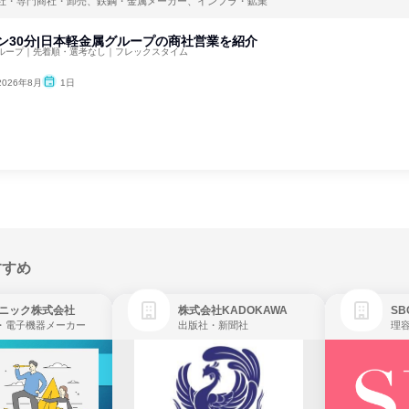
社・専門商社・卸売、鉄鋼・金属メーカー、インフラ・鉱業
イン30分|日本軽金属グループの商社営業を紹介
ループ｜先着順・選考なし｜フレックスタイム
2026年8月
1日
すすめ
ニック株式会社
株式会社KADOKAWA
・電子機器メーカー
出版社・新聞社