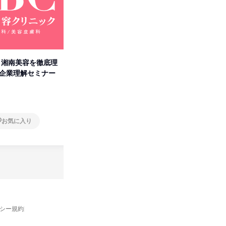
卒】湘南美容を徹底理
人事の心を動かす「自己表現」
「洋服の
付企業理解セミナー
の極意/選考官の本音を動画で公
分の強み
開
オンライン
オンラ
お気に入り
お気に入り
バシー規約