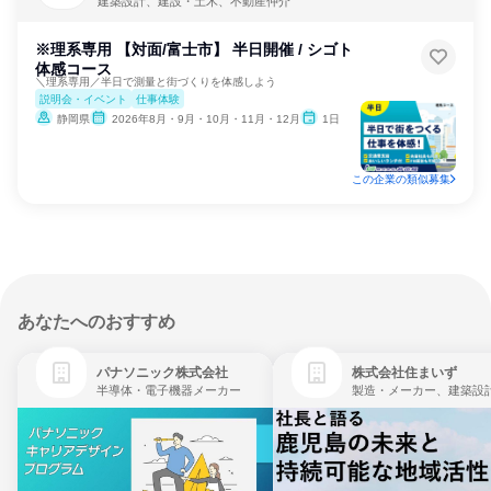
建築設計、建設・土木、不動産仲介
※理系専用 【対面/富士市】 半日開催 / シゴト
体感コース
＼理系専用／半日で測量と街づくりを体感しよう
説明会・イベント
仕事体験
静岡県
2026年8月・9月・10月・11月・12月
1日
この企業の類似募集
あなたへのおすすめ
パナソニック株式会社
株式会社住まいず
半導体・電子機器メーカー
製造・メーカー、建築設