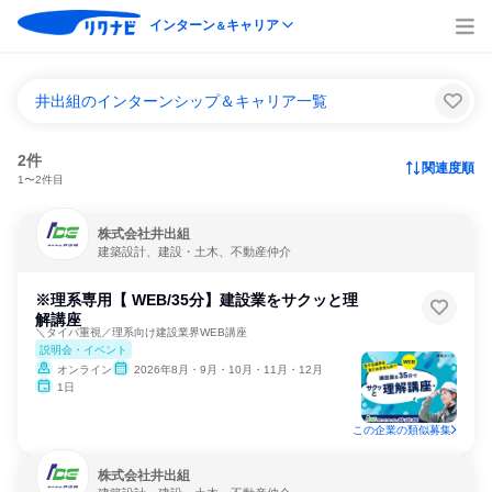
インターン
キャリア
＆
井出組のインターンシップ＆キャリア一覧
2件
関連度順
1〜2件目
株式会社井出組
建築設計、建設・土木、不動産仲介
※理系専用【 WEB/35分】建設業をサクッと理
解講座
＼タイパ重視／理系向け建設業界WEB講座
説明会・イベント
オンライン
2026年8月・9月・10月・11月・12月
1日
この企業の類似募集
株式会社井出組