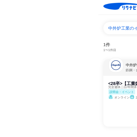
中外炉工業の
1件
1〜1件目
中外炉
鉄鋼・
<28卒>【工
完全週休二日/年間休
説明会・イベント
オンライン