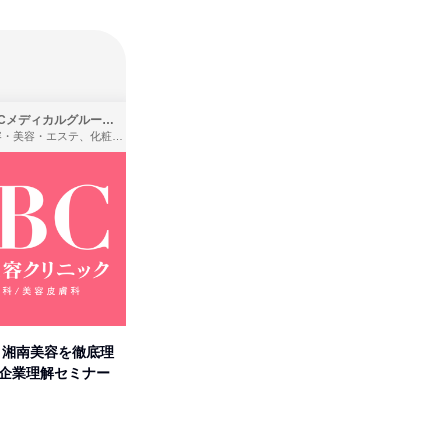
SBCメディカルグループ株式会社
株式会社バンダイ
理容・美容・エステ、化粧品・理美容用品小売、医療・病院
アパレル・繊維・スポーツメーカー、製造・メーカー、ゲーム制作・販売
卒】湘南美容を徹底理
人事の心を動かす「自己表現」
「洋服の
付企業理解セミナー
の極意/選考官の本音を動画で公
分の強み
開
オンライン
オンラ