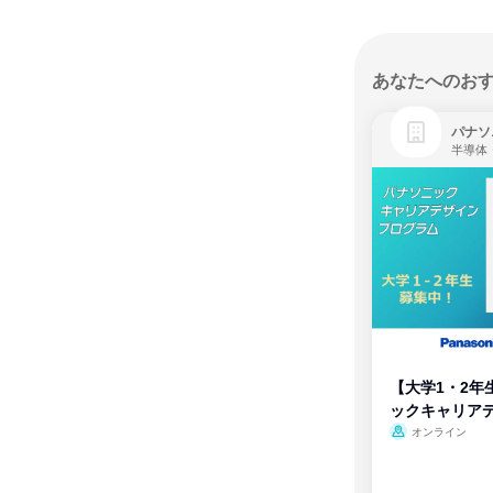
あなたへのお
パナソ
半導体
【大学1・2年
ックキャリア
ム
オンライン