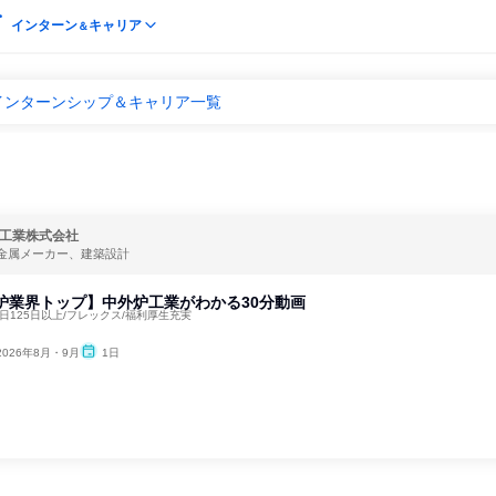
インターン
キャリア
＆
インターンシップ＆キャリア一覧
工業株式会社
金属メーカー、建築設計
業炉業界トップ】中外炉工業がわかる30分動画
日125日以上/フレックス/福利厚生充実
2026年8月・9月
1日