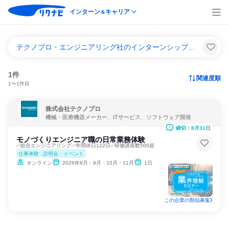
インターン
キャリア
＆
テクノプロ・エンジニアリング社のインターンシップ＆キャリア一覧
1件
関連度順
1〜1件目
株式会社テクノプロ
機械・医療機器メーカー、ITサービス、ソフトウェア開発
締切：8月31日
モノづくりエンジニア職の日常業務体験
✅総合エンジニアリング✅年間休日122日✅研修講座数500超
仕事体験
説明会・イベント
オンライン
2026年8月・9月・10月・11月
1日
この企業の類似募集