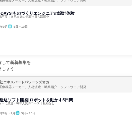
医療機器メーカー、人材派遣・職業紹介、ソフトウェア開発
5DAYS|ものづくりエンジニアの設計体験
識不要｜文系出身の先輩社員も活躍中
6年9月
5日～10日
存して新着募集を
ましょう
社エキスパートパワーシズオカ
医療機器メーカー、人材派遣・職業紹介、ソフトウェア開発
|組込ソフト開発|ロボットを動かす5日間
ビューに最適・毎年人気のコース｜転勤なし
6年8月・9月
5日～10日