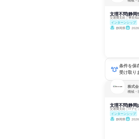
機械・
文理不問|静岡
交通費支給｜事前知
インターンシップ
静岡県
202
条件を保
受け取り
株式会
機械・
文理不問|静岡
交通費支給｜ITデ
インターンシップ
静岡県
202