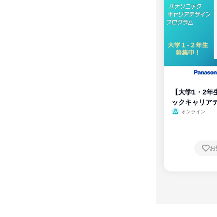
【大学1・2年
ックキャリア
ム
オンライン
お