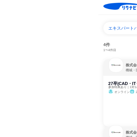
エキスパート
4件
1〜4件目
株式会
機械・
27卒|CAD
参加特典あり｜1対
オンライン
株式会