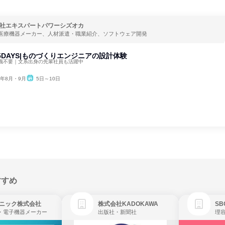
社エキスパートパワーシズオカ
医療機器メーカー、人材派遣・職業紹介、ソフトウェア開発
5DAYS|ものづくりエンジニアの設計体験
識不要｜文系出身の先輩社員も活躍中
6年8月・9月
5日～10日
すすめ
ニック株式会社
株式会社KADOKAWA
・電子機器メーカー
出版社・新聞社