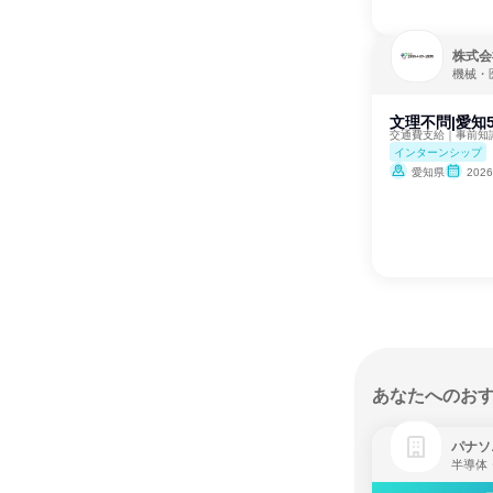
株式会
機械・
文理不問|愛知
交通費支給｜事前知
インターンシップ
愛知県
202
あなたへのお
パナソ
半導体