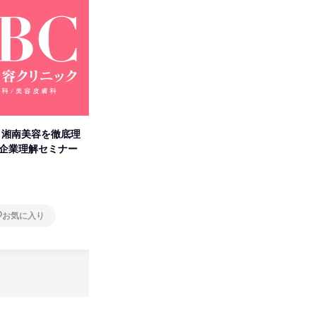
卒】湘南美容を徹底理
人事の心を動かす「自己表現」
タカラト
付企業理解セミナー
の極意/選考官の本音を動画で公
ビ」を学
開
オンライン
オンラ
お気に入り
お気に入り