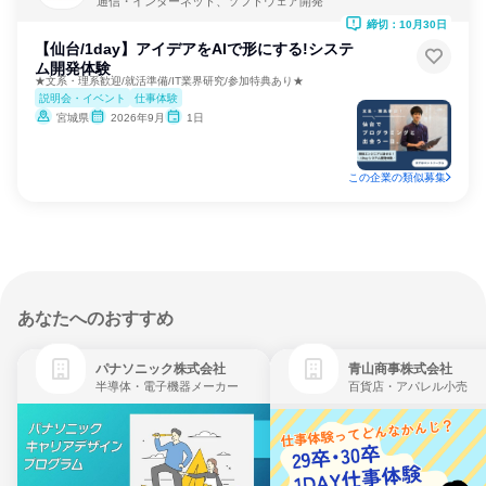
通信・インターネット、ソフトウェア開発
締切：10月30日
【仙台/1day】アイデアをAIで形にする!システ
ム開発体験
★文系・理系歓迎/就活準備/IT業界研究/参加特典あり★
説明会・イベント
仕事体験
宮城県
2026年9月
1日
この企業の類似募集
あなたへのおすすめ
パナソニック株式会社
青山商事株式会社
半導体・電子機器メーカー
百貨店・アパレル小売