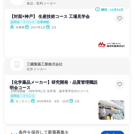
食品・飲料メーカー
締切：12月31日
【対面×神戸】 生産技術コース 工場見学会
説明会・イベント
仕事体験
兵庫県
2027年2月
1日
三國製薬工業株式会社
化学メーカー
【化学薬品メーカー】研究開発・品質管理職説
明会コース
【WEB開催・28年卒向け】化学系・薬学系学生向けコース
説明会・イベント
オンライン
2026年8月・9月・10月
1日
条件を保存して新着募集を