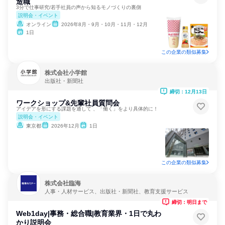
造職
3分で仕事研究/若手社員の声から知るモノづくりの裏側
説明会・イベント
オンライン
2026年8月・9月・10月・11月・12月
1日
この企業の類似募集
株式会社小学館
出版社・新聞社
締切：12月13日
ワークショップ&先輩社員質問会
アイデアを形にする課題を通して 、「働く」をより具体的に！
説明会・イベント
東京都
2026年12月
1日
この企業の類似募集
株式会社臨海
人事・人材サービス、出版社・新聞社、教育支援サービス
締切：明日まで
Web1day|事務・総合職|教育業界・1日で丸わ
かり説明会