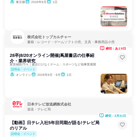
東京都
2026年9月
1日
株式会社トップカルチャー
書籍・レコード・ゲームソフト小売、文具・事務用品小売
締切：あと6日
28卒|8/20オンライン開催|蔦屋書店の仕事紹
介・業界研究
家賃補助75％｜書店だけなくゲーム・スポーツなど他事業展開
説明会・イベント
オンライン
2026年8月・9月
1日
日本テレビ放送網株式会社
放送・テレビ局
締切：3月31日
【動画】日テレ入社5年目同期が語る!テレビ局
のリアル
説明会・イベント