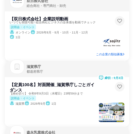
双日株式会社
総合商社・専門商社・卸売
【双日株式会社】企業説明動画
いつでも視聴可能✨総合商社ビジネスの全体感を動画でチェック
説明会・イベント
オンライン
2026年8月・9月・10月・11月・12月
1日
この企業の類似募集
滋賀県庁
都道府県庁
締切：9月3日
【定員100名】対面開催_滋賀県庁しごとガイ
ダンス
【締め切り】 令和8年9月3日（木曜日）23時59分まで
説明会・イベント
滋賀県
2026年9月
1日
森永乳業株式会社