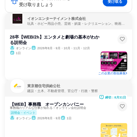
受け取る
受け取りましょう
イオンエンターテイメント株式会社
玩具・ホビー用品小売、芸術・娯楽・レクリエーション、映画制
作・配給
28卒【WEB/2h】エンタメと劇場の基本がわか
る説明会
オンライン
2026年8月・9月・10月・11月・12月
1日
この企業の類似募集
東京都住宅供給公社
建設・土木、不動産管理、官公庁・行政・警察
締切：8月31日
【WEB】事務職 オープンカンパニー
事務職のリアルな仕事が知れる！オンライン会社説明会
説明会・イベント
オンライン
2026年8月・9月
1日