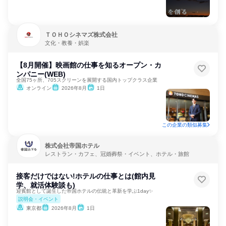
ＴＯＨＯシネマズ株式会社
文化・教養・娯楽
【8月開催】映画館の仕事を知るオープン・カ
ンパニー(WEB)
全国75ヶ所、705スクリーンを展開する国内トップクラス企業
オンライン
2026年8月
1日
この企業の類似募集
株式会社帝国ホテル
レストラン・カフェ、冠婚葬祭・イベント、ホテル・旅館
接客だけではない!ホテルの仕事とは(館内見
学、就活体験談も)
迎賓館として誕生した帝国ホテルの伝統と革新を学ぶ1day✨
説明会・イベント
東京都
2026年8月
1日