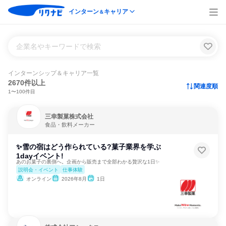
インターン
キャリア
＆
企業名やキーワードで検索
インターンシップ＆キャリア一覧
2670件以上
関連度順
1〜100件目
三幸製菓株式会社
食品・飲料メーカー
✨雪の宿はどう作られている?菓子業界を学ぶ
1dayイベント!
あのお菓子の裏側へ。企画から販売まで全部わかる贅沢な1日✨
説明会・イベント
仕事体験
オンライン
2026年8月
1日