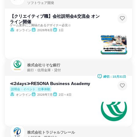
ソフトウェア開発
【クリエイティブ職】会社説明会&交流会 オン
ライン開催
ゲーム業界にご興味のあるデザイナー必見☆
オンライン
2026年8月
1日
株式会社りそな銀行
銀行・信用金庫・貸付
締切：10月31日
≪2days≫RESONA Business Academy
説明会・イベント
仕事体験
オンライン
2026年7月
2日～4日
株式会社トラジャルフレール