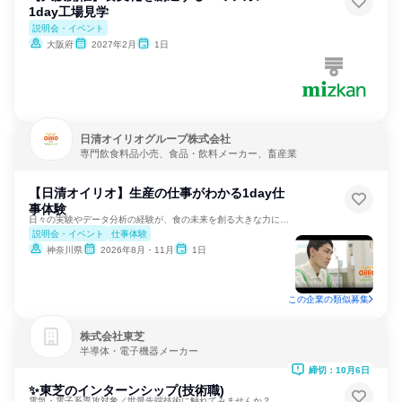
1day工場見学
説明会・イベント
大阪府
2027年2月
1日
日清オイリオグループ株式会社
専門飲食料品小売、食品・飲料メーカー、畜産業
【日清オイリオ】生産の仕事がわかる1day仕
事体験
日々の実験やデータ分析の経験が、食の未来を創る大きな力になる
説明会・イベント
仕事体験
神奈川県
2026年8月・11月
1日
この企業の類似募集
株式会社東芝
半導体・電子機器メーカー
締切：10月6日
✨東芝のインターンシップ(技術職)
電気・電子系専攻対象／世最先端技術に触れてみませんか？