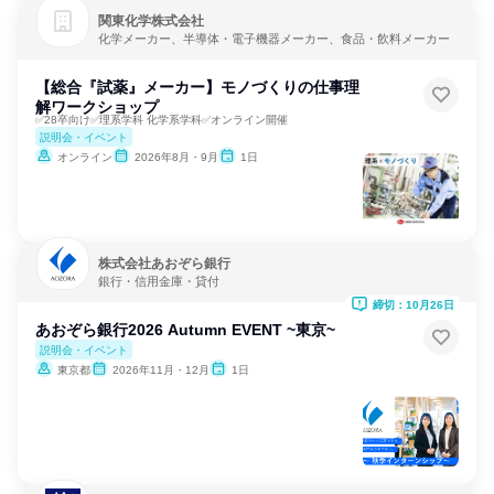
関東化学株式会社
化学メーカー、半導体・電子機器メーカー、食品・飲料メーカー
【総合『試薬』メーカー】モノづくりの仕事理
解ワークショップ
✅28卒向け✅理系学科 化学系学科✅オンライン開催
説明会・イベント
オンライン
2026年8月・9月
1日
株式会社あおぞら銀行
銀行・信用金庫・貸付
締切：10月26日
あおぞら銀行2026 Autumn EVENT ~東京~
説明会・イベント
東京都
2026年11月・12月
1日