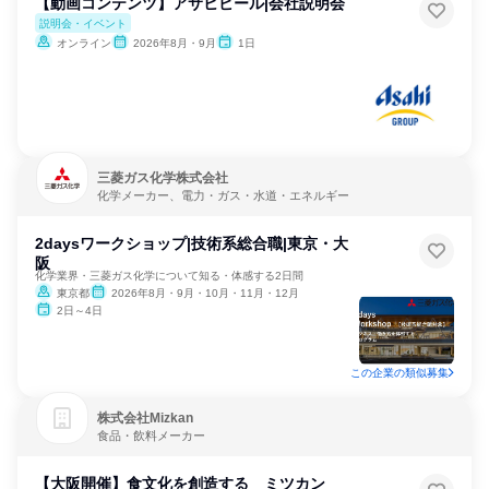
【動画コンテンツ】アサヒビール|会社説明会
説明会・イベント
オンライン
2026年8月・9月
1日
三菱ガス化学株式会社
化学メーカー、電力・ガス・水道・エネルギー
2daysワークショップ|技術系総合職|東京・大
阪
化学業界・三菱ガス化学について知る・体感する2日間
東京都
2026年8月・9月・10月・11月・12月
2日～4日
この企業の類似募集
株式会社Mizkan
食品・飲料メーカー
【大阪開催】食文化を創造する ミツカン