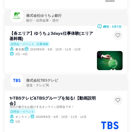
株式会社ゆうちょ銀行
銀行・信用金庫・貸付
締切：9月7日
【各エリア】ゆうちょ3days仕事体験(エリア
基幹職)
説明会・イベント
仕事体験
東京都
2026年8月・9月・10月・11月・12月
2日～4日
株式会社TBSテレビ
放送・テレビ局
✨TBSテレビ&TBSグループを知る!【動画説明
会】
当社の魅力をお届けするオンライン説明会です！
説明会・イベント
オンライン
2026年8月・9月・10月・11月・12月
1日