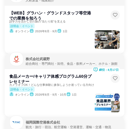
人材派遣・職業紹介
【WEB】グラハン・グランドスタッフ等空港
での業務を知ろう
語学力を活かし空の旅の”当たり前”を支える
説明会・イベント
オンライン
2026年8月・9月
1日
株式会社武蔵野
総合商社・専門商社・卸売、食品・飲料メーカー、ホテル・旅館
締切：8月17日
食品メーカー/キャリア体感プログラム60分プ
レセミナー
カメラオフOK！どんな仕事体験に参加しようか迷っている方向け
説明会・イベント
オンライン
2026年8月・9月・10月
1日
福岡国際空港株式会社
観光・旅行・宿泊、航空運輸・空港運営、運輸・交通・物流