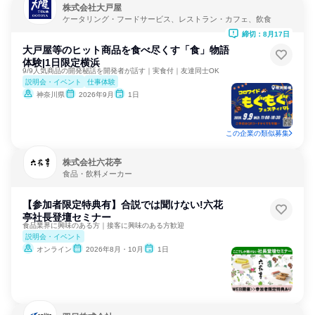
株式会社大戸屋
ケータリング・フードサービス、レストラン・カフェ、飲食
締切：8月17日
大戸屋等のヒット商品を食べ尽くす「食」物語
体験|1日限定横浜
9/9人気商品の開発秘話を開発者が話す｜実食付｜友達同士OK
説明会・イベント
仕事体験
神奈川県
2026年9月
1日
この企業の類似募集
株式会社六花亭
食品・飲料メーカー
【参加者限定特典有】合説では聞けない!六花
亭社長登壇セミナー
食品業界に興味のある方｜接客に興味のある方歓迎
説明会・イベント
オンライン
2026年8月・10月
1日