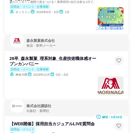
夏のインターン期間で差をつける！業界研究×自己分析を1日で。
説明会・イベント
仕事体験
オンライン
2026年8月・9月
1日
この企業の類似募集
森永製菓株式会社
食品・飲料メーカー
28卒_森永製菓_理系対象_生産技術職体感オー
プンカンパニー
説明会・イベント
仕事体験
神奈川県
2026年12月
2日～4日
株式会社講談社
出版社・新聞社
締切：9月30日
【WEB開催】採用担当カジュアルLIVE質問会
説明会・イベント