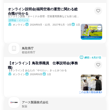
オンライン説明会|福岡空港の運営に関わる総
合職が分かる
エアライン誘致・ターミナル管理・空港運用業務などを担う総合職
説明会・イベント
オンライン
2026年9月・12月、2027年1月・3月
1日
鳥取県庁
都道府県庁
締切：8月27日
【オンライン】鳥取県職員 仕事説明会(事務
職)
【オンライン】あなたの「やりたい」きっとみつかる
オンライン
2026年9月
1日
この企業の類似募集
アース製薬株式会社
製薬