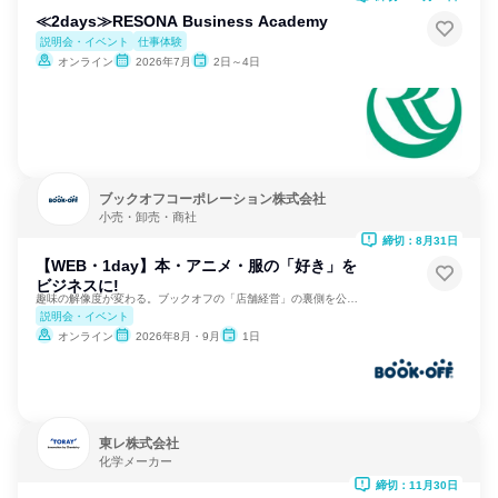
≪2days≫RESONA Business Academy
説明会・イベント
仕事体験
オンライン
2026年7月
2日～4日
ブックオフコーポレーション株式会社
小売・卸売・商社
締切：8月31日
【WEB・1day】本・アニメ・服の「好き」を
ビジネスに!
趣味の解像度が変わる。ブックオフの「店舗経営」の裏側を公開。
説明会・イベント
オンライン
2026年8月・9月
1日
東レ株式会社
化学メーカー
締切：11月30日