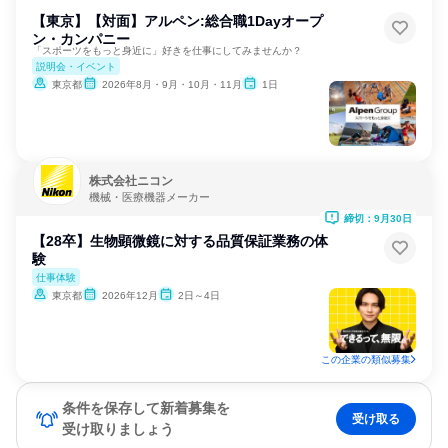
【東京】【対面】アルペン:総合職1Dayオープ
ン・カンパニー
「スポーツをもっと身近に」好きを仕事にしてみませんか？
説明会・イベント
東京都
2026年8月・9月・10月・11月
1日
株式会社ニコン
機械・医療機器メーカー
締切：9月30日
【28卒】生物顕微鏡に対する品質保証業務の体
験
仕事体験
東京都
2026年12月
2日～4日
この企業の類似募集
条件を保存して新着募集を
受け取る
受け取りましょう