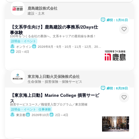
鹿島建設株式会社
建設・土木
締切：1月31日
【文系学生向け】鹿島建設の事務系/2Days仕
事体験
100年をつくる会社の裏側へ。文系キャリアの最前線を体感！
説明会・イベント
オンライン
2026年8月・9月・10月・11月・12月、2027年1月
2日～4日
東京海上日動火災保険株式会社
生命保険・損害保険・保険サービス
締切：8月28日
【東京海上日動】Marine College 損害サービ
ス
損害サービスコース／職場受入型プログラム／東京開催
説明会・イベント
仕事体験
東京都
2026年10月
2日～4日