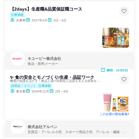
【2days】生産職&品質保証職コース
仕事体験
兵庫県
2027年3月
2日～4日
キユーピー株式会社
食品・飲料メーカー
締切：10月5日
✨ 食の安全とモノづくり/生産・品証ワーク
機電の知識を活かす！食品工場の自動化と品質を支える技術を学ぶ
説明会・イベント
仕事体験
東京都
2026年12月
2日～4日
この企業の類似募集
株式会社アルペン
百貨店・アパレル小売、スポーツ用品小売、アパレル・繊維・ス
ポーツメーカー