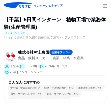
インターン
キャリア
＆
【千葉】5日間インターン 植物工場で業務体
験(生産管理職)
インターンシップ
13ヵ所に植物工場を展開 発芽野菜で国内トップクラスシェア
株式会社村上農園
企業をフォロー
食品・飲料メーカー、農業・林業・水産業
千葉県
5日～10日
2026年8月・9月
28卒 | インターンシップ
こんな人におすすめ
食生活・食育に関わりたい
動物・生き物に携わりたい
健康促進に携わりたい
商品・サービスを企画したい
商品・サービスを製作したい
プロジェクトを推進したい
分析・リサーチしたい
情熱を持って仕事に取り組む
個人の能力を重視
若手が裁量を持てる環境