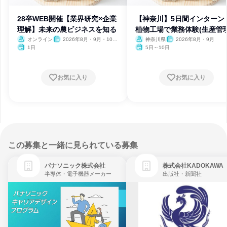
28卒WEB開催【業界研究×企業
【神奈川】5日間インター
理解】未来の農ビジネスを知る
植物工場で業務体験(生産管
職)
オンライン
2026年8月・9月・10
神奈川県
2026年8月・9月
月・11月・12月、2027年1
1日
5日～10日
月
お気に入り
お気に入り
この募集と一緒に見られている募集
パナソニック株式会社
株式会社KADOKAWA
半導体・電子機器メーカー
出版社・新聞社