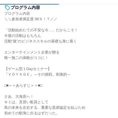
プログラム内容
プログラム内容
＼＼参加者満足度 96％！？／／
「活動始めたての不安な今…」だからこそ！
今後の活動はもちろん
活動“後”のビジネススキルの基礎も身に着く
エンターテインメント企業が贈る
唯一無二の体験がココに！
【ゲーム型１Dayセミナー】
『ＶＯＹＡＧＥ』～その挑戦、刺激的～
□■＝＝あらすじ＝＝■□
さあ、大海原へ！
キミは、見習い船員として
島の未来を左右する、重要な貿易協定を結ぶため
初めての航海に出るはずだった。