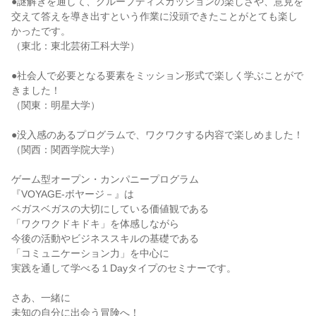
●謎解きを通して、グループディスカッションの楽しさや、意見を
交えて答えを導き出すという作業に没頭できたことがとても楽し
かったです。
（東北：東北芸術工科大学）
●社会人で必要となる要素をミッション形式で楽しく学ぶことがで
きました！
（関東：明星大学）
●没入感のあるプログラムで、ワクワクする内容で楽しめました！
（関西：関西学院大学）
ゲーム型オープン・カンパニープログラム
『VOYAGE‐ボヤージ－』は
ベガスベガスの大切にしている価値観である
「ワクワクドキドキ」を体感しながら
今後の活動やビジネススキルの基礎である
「コミュニケーション力」を中心に
実践を通して学べる１Dayタイプのセミナーです。
さあ、一緒に
未知の自分に出会う冒険へ！