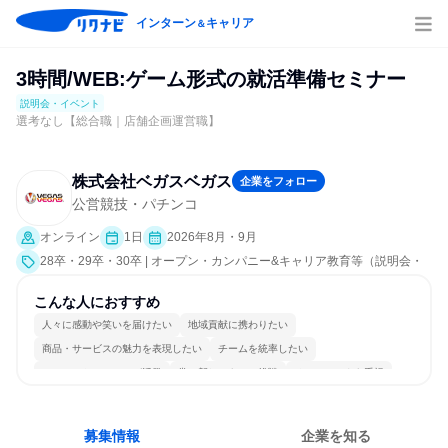
インターン
キャリア
＆
3時間/WEB:ゲーム形式の就活準備セミナー
説明会・イベント
選考なし【総合職｜店舗企画運営職】
株式会社ベガスベガス
企業をフォロー
公営競技・パチンコ
オンライン
1日
2026年8月・9月
28卒・29卒・30卒 | オープン・カンパニー&キャリア教育等（説明会・
イベント [課題解決プログラム、就活サポート、会社説明会]）
こんな人におすすめ
人々に感動や笑いを届けたい
地域貢献に携わりたい
商品・サービスの魅力を表現したい
チームを統率したい
コミュニケーションが活発
常に新しいものに挑戦
チームワークを重視
明確な目標を追いかける
若手が裁量を持てる環境
人とたくさん会話する
募集情報
企業を知る