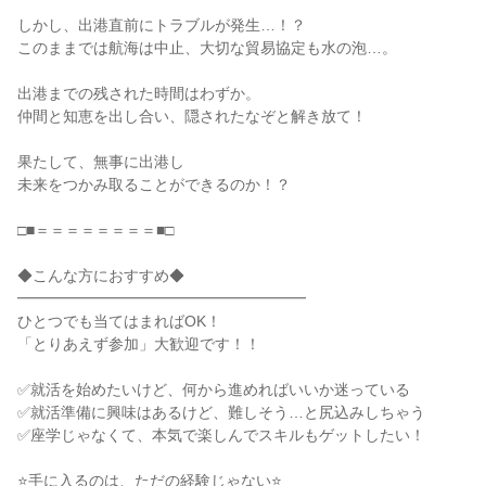
しかし、出港直前にトラブルが発生…！？
このままでは航海は中止、大切な貿易協定も水の泡…。
出港までの残された時間はわずか。
仲間と知恵を出し合い、隠されたなぞと解き放て！
果たして、無事に出港し
未来をつかみ取ることができるのか！？
□■＝＝＝＝＝＝＝＝■□
◆こんな方におすすめ◆
━━━━━━━━━━━━━━━━━━━
ひとつでも当てはまればOK！
「とりあえず参加」大歓迎です！！
✅就活を始めたいけど、何から進めればいいか迷っている
✅就活準備に興味はあるけど、難しそう…と尻込みしちゃう
✅座学じゃなくて、本気で楽しんでスキルもゲットしたい！
⭐手に入るのは、ただの経験じゃない⭐