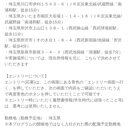
・埼玉県川口市伊刈１５４３－６（ＪＲ京浜東北線/武蔵野線「南
浦和駅」徒歩15分）
・埼玉県さいたま市南区大谷場１－１４－１６（ＪＲ京浜東北線/
武蔵野線「南浦和駅」徒歩15分）
・埼玉県所沢市上山口１３８－１（西武狭山線「西武球場前駅」
徒歩11分）
・埼玉県所沢市くすのき台１－８－４（西武新宿線/池袋線「所沢
駅」徒歩4分）
・埼玉県新座市新堀３－４－３（西武池袋線「清瀬駅」徒歩7分）
※実施場所については、現住所情報を元に、こちらで決めさせて
いただきます
【エントリーについて】
エントリー(応募)は、この画面にある青色の「エントリー画面へ行
く」を押していただき、次の画面で内容をご確認いただいたうえ
で再度青色のボタンを押していただくことで可能です。
※エントリー時にいただく履歴書情報(学生時代に頑張ったこと等)
は、選考には使用いたしません。
勤務地（勤務予定地）：埼玉県
※本プログラムの開催地ではなく入社された際の配属予定勤務地