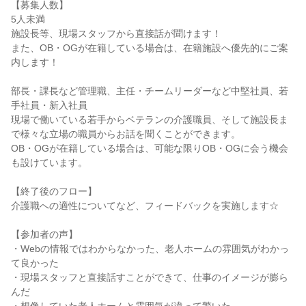
【募集人数】
5人未満
施設長等、現場スタッフから直接話が聞けます！
また、OB・OGが在籍している場合は、在籍施設へ優先的にご案
内します！
部長・課長など管理職、主任・チームリーダーなど中堅社員、若
手社員・新入社員
現場で働いている若手からベテランの介護職員、そして施設長ま
で様々な立場の職員からお話を聞くことができます。
OB・OGが在籍している場合は、可能な限りOB・OGに会う機会
も設けています。
【終了後のフロー】
介護職への適性についてなど、フィードバックを実施します☆
【参加者の声】
・Webの情報ではわからなかった、老人ホームの雰囲気がわかっ
て良かった
・現場スタッフと直接話すことができて、仕事のイメージが膨ら
んだ