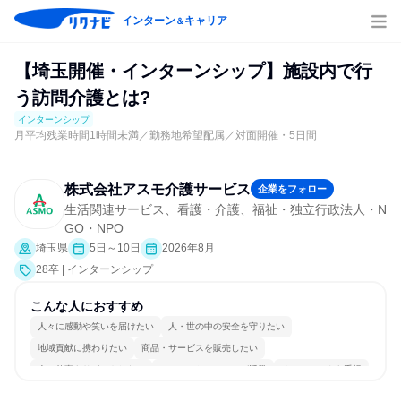
インターン
キャリア
＆
【埼玉開催・インターンシップ】施設内で行
う訪問介護とは?
インターンシップ
月平均残業時間1時間未満／勤務地希望配属／対面開催・5日間
株式会社アスモ介護サービス
企業をフォロー
生活関連サービス、看護・介護、福祉・独立行政法人・N
GO・NPO
埼玉県
5日～10日
2026年8月
28卒 | インターンシップ
こんな人におすすめ
人々に感動や笑いを届けたい
人・世の中の安全を守りたい
地域貢献に携わりたい
商品・サービスを販売したい
人の仕事をサポートしたい
コミュニケーションが活発
チームワークを重視
女性が働きやすい環境で働ける
若手が裁量を持てる環境