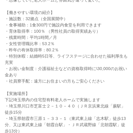
・想像していた老人ホームと雰囲気が違って驚いた
【働きやすい環境の紹介】
・施設数：32拠点（全国展開中）
・食事補助：1食300円で施設内食堂を利用できます
・育休取得率：100％ （男性社員の取得実績あり）
・残業時間：平均1時間／月
・女性管理職比率：53.2％
・昨年の有休取得率：80.2％
・特別休暇：結婚時5日等、ライフステージに合わせた福利厚生も
充実
・お祝い金制度：介護福祉士などの資格取得時に\30,000のお祝い
金あり
・社員寮手配：遠方にお住まいの方もご安心ください
【実施場所】
下記埼玉県内の住宅型有料老人ホームで実施します
・埼玉県川口市芝富士２－１０－４０（ＪＲ京浜東北線「蕨駅」
徒歩15分
・埼玉県朝霞市三原１－３３－１（東武東上線「志木駅」徒歩13
分、又は東武東上線「朝霞台駅」・ＪＲ武蔵野線「北朝霞駅」徒
歩13分）