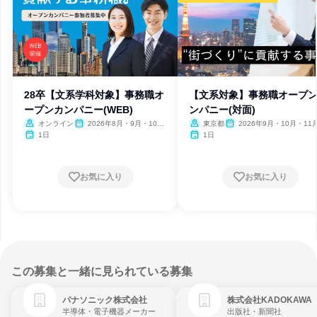
28卒【文系学科対象】事務職オ
【文系対象】事務職オープ
ープンカンパニー(WEB)
ンパニー(対面)
オンライン
2026年8月・9月・10
東京都
2026年9月・10月・11
月・11月・12月
2月
1日
1日
お気に入り
お気に入り
この募集と一緒に見られている募集
パナソニック株式会社
株式会社KADOKAWA
半導体・電子機器メーカー
出版社・新聞社