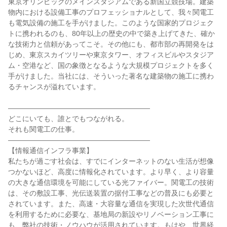
東京オリンピックのメインスタジアムである新国立競技場。建築
物内における設備工事のプロフェッショナルとして、我々関電工
も電気設備の施工を手がけました。このような国家的プロジェク
トに携われるのも、80年以上の歴史の中で築き上げてきた、確か
な技術力と信頼があってこそ。その他にも、都市部の再開発をは
じめ、東京スカイツリーや東京タワー、オフィスビルやスタジア
ム・空港など、国の象徴となるような大規模プロジェクトを多く
手がけました。当社には、そういった著名な建築物の施工に携わ
るチャンスが溢れています。
――――――――――――――――――――
どこにいても、誰とでもつながれる。
それも関電工の仕事。
――――――――――――――――――――
【情報通信インフラ事業】
私たちが過ごす社会は、すでにインターネットのない生活が想像
つかないほど、高度に情報化されています。より早く、より容量
の大きな通信環境を可能にしている光ファイバー。関電工の技術
は、その敷設工事、光伝送装置の据付工事などの普及にも必要と
されています。また、高速・大容量な通信を実現した次世代通信
を利用するために必要な、基地局の新設やリノベーション工事に
も、弊社の技術・ノウハウが活用されています。もはや、世界経