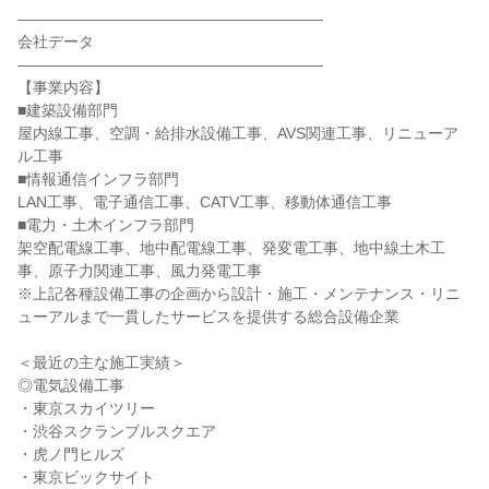
――――――――――――――――――――
会社データ
――――――――――――――――――――
【事業内容】
■建築設備部門
屋内線工事、空調・給排水設備工事、AVS関連工事、リニューア
ル工事
■情報通信インフラ部門
LAN工事、電子通信工事、CATV工事、移動体通信工事
■電力・土木インフラ部門
架空配電線工事、地中配電線工事、発変電工事、地中線土木工
事、原子力関連工事、風力発電工事
※上記各種設備工事の企画から設計・施工・メンテナンス・リニ
ューアルまで一貫したサービスを提供する総合設備企業
＜最近の主な施工実績＞
◎電気設備工事
・東京スカイツリー
・渋谷スクランブルスクエア
・虎ノ門ヒルズ
・東京ビックサイト