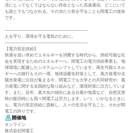
済にとってなくてはならない存在となった高速通信。どこにいて
も誰とでもつながれる。その当たり前を守ることも関電工の使命
です。
――――――――――――――――――――
人を守り、環境を守る電気のために。
――――――――――――――――――――
【電力安定供給】
快適を追い求めてエネルギーを消費する時代から、持続可能な社
会を実現するためのエネルギーへ。関電工の電力供給事業も、地
球環境に配慮したシステムへシフトしています。再生可能エネル
ギーへの移行もその一環。地球温暖化対策として、風力発電や太
陽光発電に注目が集まる今、関電工でも大学との共同研究や、風
力発電に関する全国的な取り組みなど、環境対策に注力していま
す。また、近年、甚大化の傾向にある台風や地震など、自然災害
時の復旧時にも我々関電工は尽力します。いつ、いかなるときに
も、電力の安定供給に貢献し、人々の生活を守ること。それが関
電工の誇りです。
開催地
オンライン
株式会社関電工