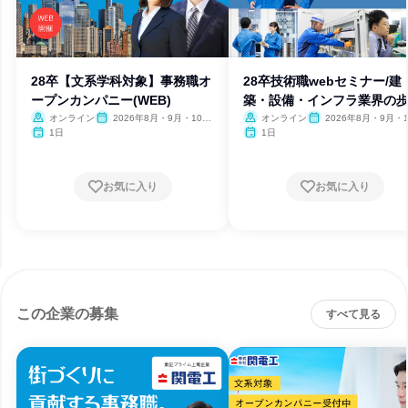
28卒【文系学科対象】事務職オ
28卒技術職webセミナー/建
ープンカンパニー(WEB)
築・設備・インフラ業界の
方
オンライン
2026年8月・9月・10
オンライン
2026年8月・9月・1
月・11月・12月
月・11月・12月
1日
1日
お気に入り
お気に入り
この企業の募集
すべて見る