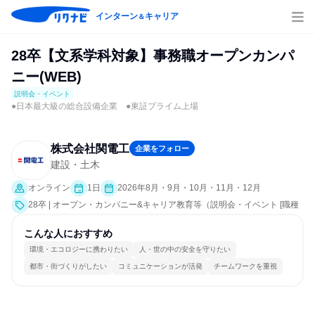
インターン
キャリア
＆
28卒【文系学科対象】事務職オープンカンパ
ニー(WEB)
説明会・イベント
●日本最大級の総合設備企業 ●東証プライム上場
株式会社関電工
企業をフォロー
建設・土木
オンライン
1日
2026年8月・9月・10月・11月・12月
28卒 | オープン・カンパニー&キャリア教育等（説明会・イベント [職種
研究、会社説明会、業界研究]）
こんな人におすすめ
環境・エコロジーに携わりたい
人・世の中の安全を守りたい
都市・街づくりがしたい
コミュニケーションが活発
チームワークを重視