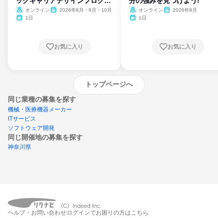
ックキャリアデザインプログラ
分の強みを見つけよう!
ム
オンライン
2026年8月・9月・10月
オンライン
2026年8月
1日
1日
お気に入り
お気に入り
トップページへ
同じ業種の募集を探す
機械・医療機器メーカー
ITサービス
ソフトウェア開発
同じ開催地の募集を探す
神奈川県
エントリーするとプログラムの詳細案内を
ヘルプ・お問い合わせ
ログインでお困りの方はこちら
受け取れるようになります