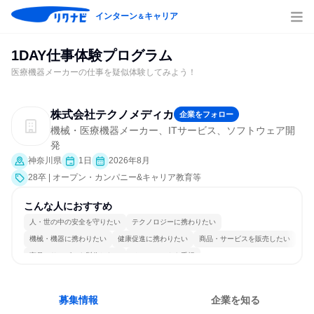
インターン
キャリア
＆
1DAY仕事体験プログラム
医療機器メーカーの仕事を疑似体験してみよう！
株式会社テクノメディカ
企業をフォロー
機械・医療機器メーカー、ITサービス、ソフトウェア開
発
神奈川県
1日
2026年8月
28卒 | オープン・カンパニー&キャリア教育等
こんな人におすすめ
人・世の中の安全を守りたい
テクノロジーに携わりたい
機械・機器に携わりたい
健康促進に携わりたい
商品・サービスを販売したい
商品・サービスを製作したい
チームワークを重視
長く同じ会社に居続けられる
若手が裁量を持てる環境
人とたくさん会話する
募集情報
企業を知る