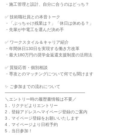
・施工管理と設計、自分に合うのはどっち？
✅ 技術職社員との本音トーク
・「ぶっちゃけ残業は？」「休日は休める？」
・先輩が中電工を選んだ決め手
✅ ワークスタイル＆キャリア紹介
・年間休日130日を実現する働き方改革
・最大180万円の奨学金返還支援制度の活用法
✅ 質疑応答・個別相談
・専攻とのマッチングについて何でも聞けます
✨ ご参加までの流れについて
━━━━━━━━━━━━━━━━━━━
＼エントリー時の履歴書情報は不要／
1．リクナビよりエントリー
2．登録アドレスへマイページ登録のご案内
3．マイページ登録をお願いいたします
4．マイページより日程予約
5．当日参加！