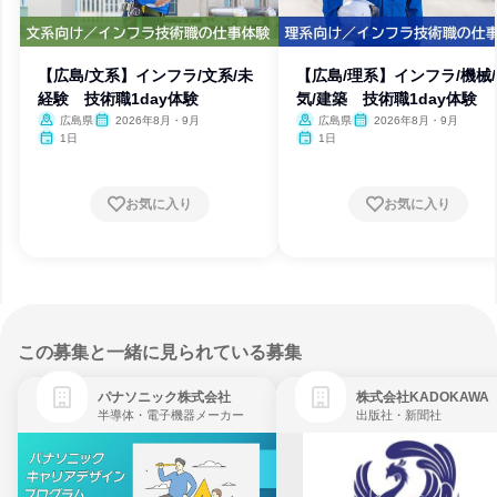
【広島/文系】インフラ/文系/未
【広島/理系】インフラ/機械
経験 技術職1day体験
気/建築 技術職1day体験
広島県
2026年8月・9月
広島県
2026年8月・9月
1日
1日
お気に入り
お気に入り
この募集と一緒に見られている募集
パナソニック株式会社
株式会社KADOKAWA
半導体・電子機器メーカー
出版社・新聞社