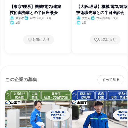
【東京/理系】機械/電気/建築
【大阪/理系】機械/電気/
技術職先輩との半日座談会
技術職先輩との半日座談会
東京都
2026年8月・9月
大阪府
2026年8月・9月
1日
1日
お気に入り
お気に入り
この企業の募集
すべて見る