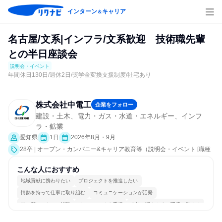
インターン
キャリア
＆
名古屋/文系|インフラ/文系歓迎 技術職先輩
との半日座談会
説明会・イベント
年間休日130日/週休2日/奨学金変換支援制度/社宅あり
株式会社中電工
企業をフォロー
建設・土木、電力・ガス・水道・エネルギー、インフ
ラ・鉱業
愛知県
1日
2026年8月・9月
28卒 | オープン・カンパニー&キャリア教育等（説明会・イベント [職種
研究、社員交流会、会社説明会、業界研究]）
こんな人におすすめ
地域貢献に携わりたい
プロジェクトを推進したい
情熱を持って仕事に取り組む
コミュニケーションが活発
常に新しいものに挑戦
チームワークを重視
女性が働きやすい環境で働ける
長く同じ会社に居続けられる
多様な職種の人と関われる