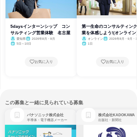
5daysインターンシップ コン
第一生命のコンサルティン
サルティング営業体験 名古屋
業を体感しよう!(オンライン
愛知県
2026年8月・9月
オンライン
2026年8月・9月・1
月・11月・12月
5日～10日
1日
お気に入り
お気に入り
この募集と一緒に見られている募集
パナソニック株式会社
株式会社KADOKAWA
半導体・電子機器メーカー
出版社・新聞社