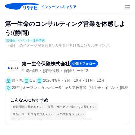
インターン
キャリア
＆
第一生命のコンサルティング営業を体感しよ
う!(静岡)
説明会・イベント
仕事体験
「保険」のイメージが変わる✨人生をひろげるコンサルティング。
第一生命保険株式会社
企業をフォロー
生命保険・損害保険・保険サービス
静岡県
1日
2026年8月・9月・10月・11月・12月
28卒 | オープン・カンパニー&キャリア教育等（説明会・イベント [職種
研究、職場見学会、社員交流会、会社説明会、業界研究]、仕事体験）
こんな人におすすめ
金融関係に携わりたい
商品・サービスの魅力を表現したい
商品・サービスを販売したい
人の成長を支えたい
女性が働きやすい環境で働ける
人とたくさん会話する