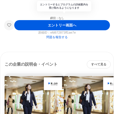
エントリーするとプログラムの詳細案内を
受け取れるようになります
締切：なし
エントリー画面へ
原稿ID：
efd672873ff1ae7e
問題を報告する
この企業の説明会・イベント
すべて見る