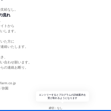
の支給なし。
の流れ
れ
サイトから
願いします。
だいた方に
ご連絡いたします。
除き、
問い合わせ願います。
からの連絡お断り。
ス
arm.co.jp
 弥園
エントリーするとプログラムの詳細案内を
受け取れるようになります
締切：なし