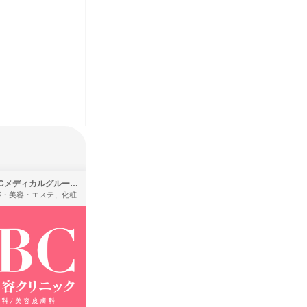
SBCメディカルグループ株式会社
株式会社バンダイ
理容・美容・エステ、化粧品・理美容用品小売、医療・病院
アパレル・繊維・スポーツメーカー、製造・メーカー、ゲーム制作・販売