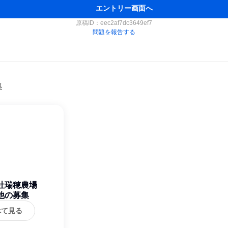
エントリー画面へ
原稿ID：
eec2af7dc3649ef7
問題を報告する
集
社瑞穂農場
他の募集
べて見る