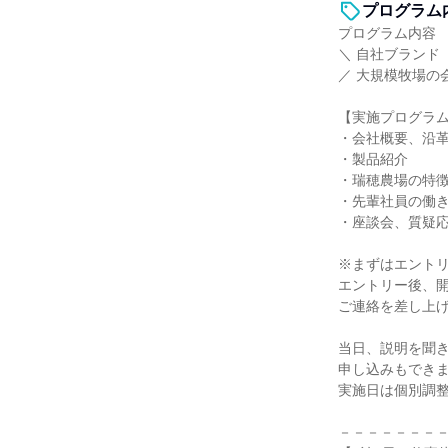
プログラム
プログラム内容
＼ 自社ブランド
／ 大規模牧場の
【実施プログラム
・会社概要、沿
・製品紹介
・瑞穂農場の特
・先輩社員の働
・座談会、質疑
※まずはエント
エントリー後、
ご連絡を差し上
当日、説明を聞き
申し込みもでき
実施日は個別調
－－－－－－－