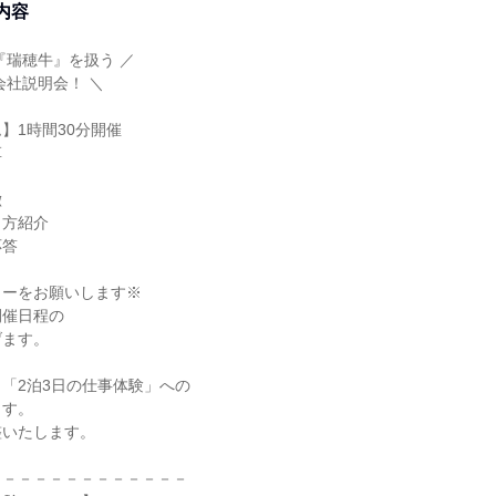
内容
『瑞穂牛』を扱う ／
会社説明会！ ＼
】1時間30分開催
革
徴
き方紹介
応答
リーをお願いします※
開催日程の
げます。
「2泊3日の仕事体験」への
ます。
整いたします。
－－－－－－－－－－－－－