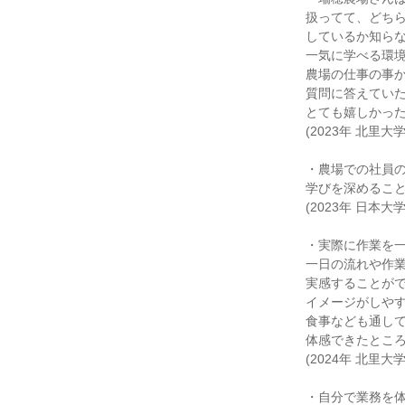
扱ってて、どち
しているか知ら
一気に学べる環
農場の仕事の事
質問に答えてい
とても嬉しかっ
(2023年 北里大学
・農場での社員
学びを深めるこ
(2023年 日本大学
・実際に作業を
一日の流れや作
実感することが
イメージがしや
食事なども通し
体感できたとこ
(2024年 北里大学
・自分で業務を