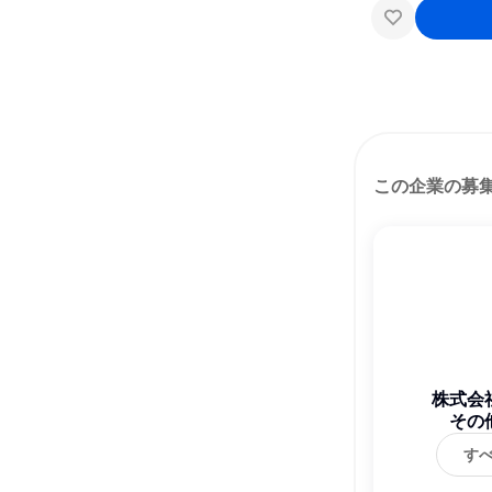
この企業の募
株式会
その
す