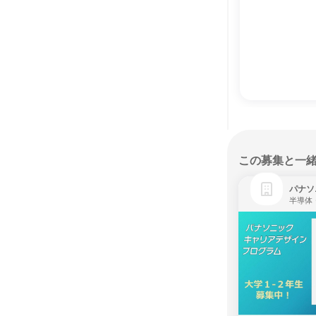
この募集と一
パナソ
半導体