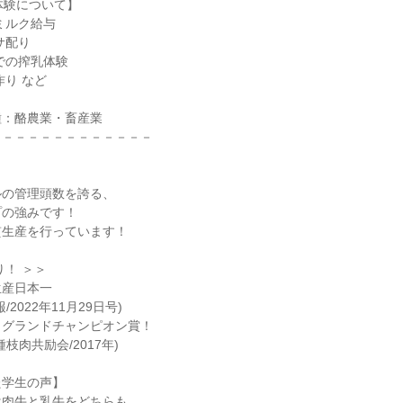
体験について】
ミルク給与
サ配り
での搾乳体験
作り など
種：酪農業・畜産業
－－－－－－－－－－－－－
ルの管理頭数を誇る、
プの強みです！
貫生産を行っています！
り！ ＞＞
生産日本一
2022年11月29日号)
』グランドチャンピオン賞！
枝肉共励会/2017年)
た学生の声】
は肉牛と乳牛をどちらも