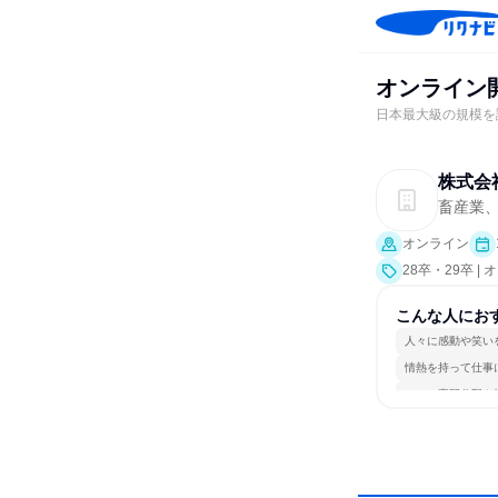
オンライン
日本最大級の規模を
株式会
畜産業
オンライン
28卒・29卒 
こんな人にお
人々に感動や笑い
情熱を持って仕事
一つの専門分野を