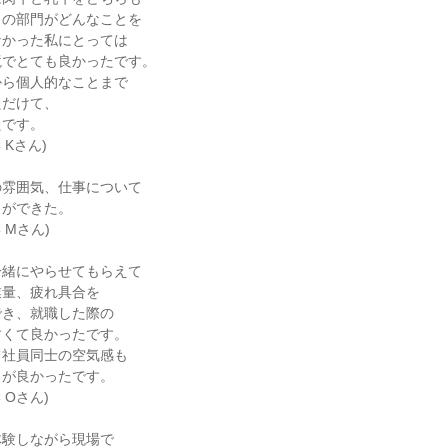
らの部門がどんなことを
なかった私にとっては
境でとても良かったです。
から個人的なことまで
ただけて、
たです。
 Kさん)
の雰囲気、仕事について
とができた。
 Mさん)
一緒にやらせてもらえて
業量、疲れ具合を
でき、就職した際の
すくて良かったです。
て社員同士の空気感も
ろが良かったです。
 Oさん)
体験しながら現場で