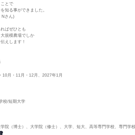
くことで
子を知る事ができました。
 Nさん)
あればぜひとも
！大規模農場でしか
お伝えします！
場
・10月・11月・12月、2027年1月
】
学校/短期大学
】
大学院（博士）、大学院（修士）、大学、短大、高等専門学校、専門学
費