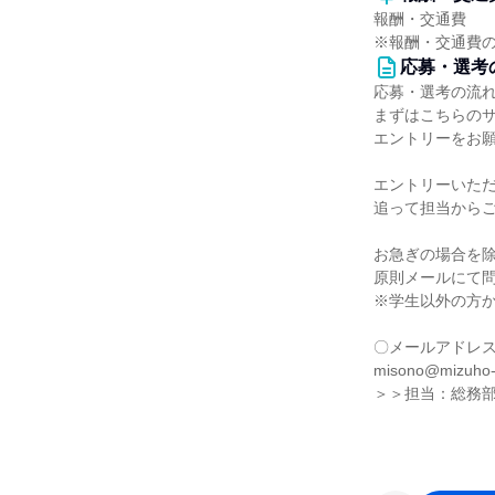
報酬・交通費
※報酬・交通費
応募・選考
応募・選考の流
まずはこちらの
エントリーをお
エントリーいた
追って担当から
お急ぎの場合を
原則メールにて
※学生以外の方
〇メールアドレ
misono@mizuho-f
＞＞担当：総務部