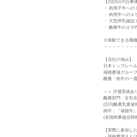
【2泊3日の仕事
・ 肉用子牛への
・ 肉用牛へのエ
・ 大型搾乳施設
・ 酪農牛のエサ
※体験できる職
－－－－－－－
【当社の強み】
日本トップレベ
瑞穂農場グルー
酪農・肉牛の一
＜＜ 評価実績あ
酪農部門：生乳
(日刊酪農乳業速報/
肉牛：『瑞穂牛
(全国肉事協交雑種
【実際に参加し
・瑞穂農場さん