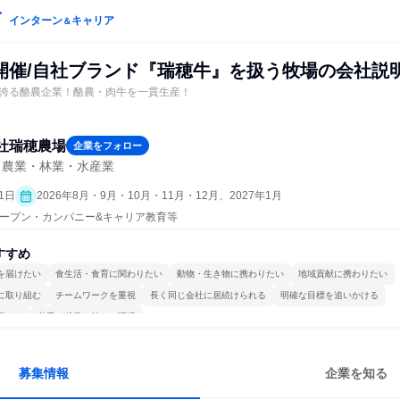
インターン
キャリア
＆
開催/自社ブランド『瑞穂牛』を扱う牧場の会社説
誇る酪農企業！酪農・肉牛を一貫生産！
社瑞穂農場
企業をフォロー
、農業・林業・水産業
1日
2026年8月・9月・10月・11月・12月、2027年1月
| オープン・カンパニー&キャリア教育等
すすめ
を届けたい
食生活・食育に関わりたい
動物・生き物に携わりたい
地域貢献に携わりたい
に取り組む
チームワークを重視
長く同じ会社に居続けられる
明確な目標を追いかける
極める
若手が裁量を持てる環境
募集情報
企業を知る