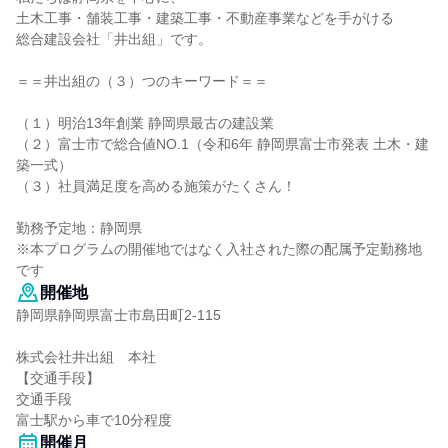
土木工事・舗装工事・建築工事・不動産事業などを手がける
総合建設会社「井出組」です。
＝＝井出組の（３）つのキーワード＝＝
（１）明治13年創業 静岡県最古の建設業
（２）富士市で総合値NO.1（令和6年 静岡県富士市発表 土木・建
築一式）
（３）社員満足度を高める施策がたくさん！
勤務予定地：静岡県
※本プログラムの開催地ではなく入社された際の配属予定勤務地
です
開催地
静岡県静岡県富士市島田町2-115
株式会社井出組 本社
【交通手段】
交通手段
富士駅から車で10分程度
開催月