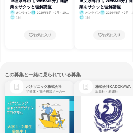
※理系専用【 WEB/35分】建設
※文系専用【 WEB/35分】
業をサクッと理解講座
業をサクッと理解講座
オンライン
2026年8月・9月・10
オンライン
2026年8月・9月・1
月・11月・12月
月・11月・12月、2027
1日
1日
月
お気に入り
お気に入り
この募集と一緒に見られている募集
パナソニック株式会社
株式会社KADOKAWA
半導体・電子機器メーカー
出版社・新聞社