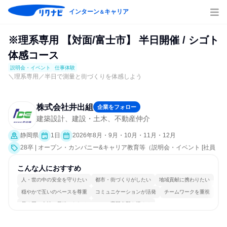
インターン
キャリア
＆
※理系専用 【対面/富士市】 半日開催 / シゴト
体感コース
説明会・イベント
仕事体験
＼理系専用／半日で測量と街づくりを体感しよう
株式会社井出組
企業をフォロー
建築設計、建設・土木、不動産仲介
静岡県
1日
2026年8月・9月・10月・11月・12月
28卒 | オープン・カンパニー&キャリア教育等（説明会・イベント [社員
交流会、会社説明会、業界研究]、仕事体験）
こんな人におすすめ
人・世の中の安全を守りたい
都市・街づくりがしたい
地域貢献に携わりたい
穏やかで互いのペースを尊重
コミュニケーションが活発
チームワークを重視
長く同じ会社に居続けられる
一つの専門分野を極める
若手が裁量を持てる環境