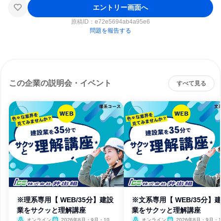
エントリー画面へ
原稿ID：
e72e5694ab4a95e6
問題を報告する
この企業の説明会・イベント
すべて見る
※理系専用【 WEB/35分】建設
※文系専用【 WEB/35分】
業をサクッと理解講座
業をサクッと理解講座
オンライン
2026年8月・9月・10
オンライン
2026年8月・9月・1