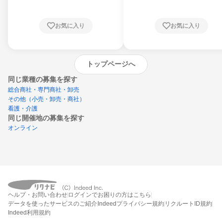
お気に入り
お気に入り
トップページへ
同じ業種の募集を探す
総合商社・専門商社・卸売
その他（小売・卸売・商社）
看護・介護
同じ開催地の募集を探す
オンライン
エントリーするとプログラムの詳細案内を
ヘルプ・お問い合わせ
ログインでお困りの方はこちら
受け取れるようになります
データを使ったサービスのご紹介
Indeedプライバシー規約
リクルートID規約
Indeed利用規約
締切：なし