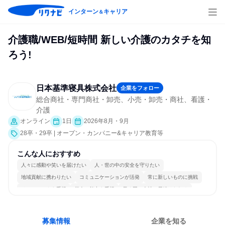
インターン
キャリア
＆
介護職/WEB/短時間 新しい介護のカタチを知
ろう!
日本基準寝具株式会社
企業をフォロー
総合商社・専門商社・卸売、小売・卸売・商社、看護・
介護
オンライン
1日
2026年8月・9月
28卒・29卒 | オープン・カンパニー&キャリア教育等
こんな人におすすめ
人々に感動や笑いを届けたい
人・世の中の安全を守りたい
地域貢献に携わりたい
コミュニケーションが活発
常に新しいものに挑戦
チームワークを重視
個人の能力を重視
長く同じ会社に居続けられる
多様な職種の人と関われる
人とたくさん会話する
募集情報
企業を知る