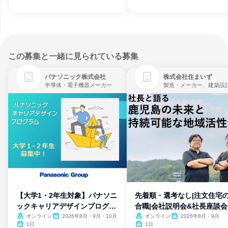
この募集と一緒に見られている募集
パナソニック株式会社
株式会社住まいず
半導体・電子機器メーカー
製造・メーカー、建築設
【大学1・2年生対象】パナソニ
先着順・選考なし|注文住宅
ックキャリアデザインプログラ
合職|会社説明会&社長座談会
ム
オンライン
2026年8月・9月・10月
オンライン
2026年8月・9月
1日
1日