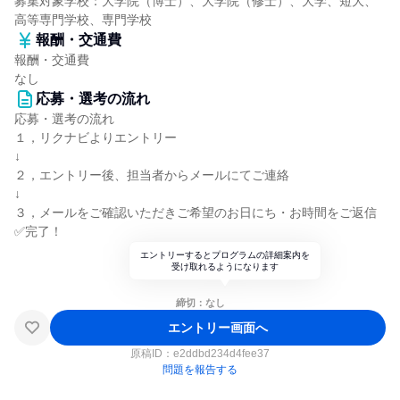
募集対象学校：大学院（博士）、大学院（修士）、大学、短大、
高等専門学校、専門学校
報酬・交通費
報酬・交通費
なし
応募・選考の流れ
応募・選考の流れ
１，リクナビよりエントリー
↓
２，エントリー後、担当者からメールにてご連絡
↓
３，メールをご確認いただきご希望のお日にち・お時間をご返信
✅完了！
エントリーするとプログラムの詳細案内を
受け取れるようになります
締切：なし
エントリー画面へ
原稿ID：
e2ddbd234d4fee37
問題を報告する