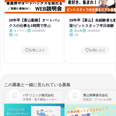
28年卒【富山勤務】オートバッ
28年卒【富山】未経験者も
クスの仕事を1時間で学ぶ
迎!ピットスタッフ半日体験
オンライン
2026年8月
富山県
2026年8月
1日
1日
お気に入り
お気に入り
この募集と一緒に見られている募集
パナソニック株式会社
青山商事株式会社
半導体・電子機器メーカー
百貨店・アパレル小売