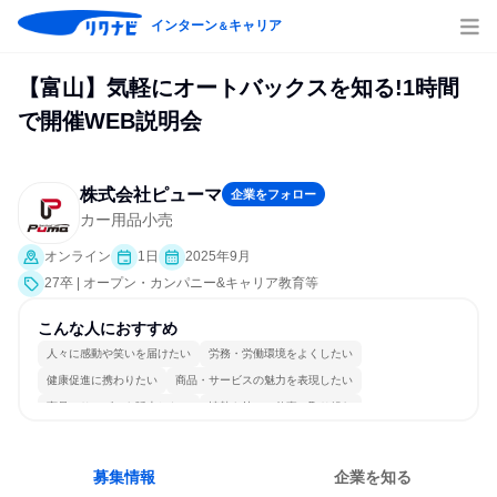
インターン
キャリア
＆
【富山】気軽にオートバックスを知る!1時間
で開催WEB説明会
株式会社ピューマ
企業をフォロー
カー用品小売
オンライン
1日
2025年9月
27卒 | オープン・カンパニー&キャリア教育等
こんな人におすすめ
人々に感動や笑いを届けたい
労務・労働環境をよくしたい
健康促進に携わりたい
商品・サービスの魅力を表現したい
商品・サービスを販売したい
情熱を持って仕事に取り組む
女性が働きやすい環境で働ける
明確な目標を追いかける
一つの専門分野を極める
人とたくさん会話する
募集情報
企業を知る