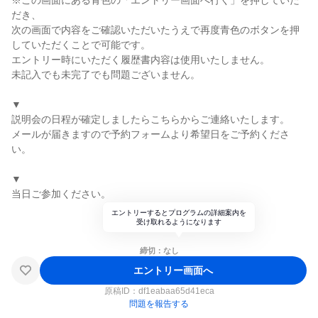
※この画面にある青色の「エントリー画面へ行く」を押していた
だき、
次の画面で内容をご確認いただいたうえで再度青色のボタンを押
していただくことで可能です。
エントリー時にいただく履歴書内容は使用いたしません。
未記入でも未完了でも問題ございません。
▼
説明会の日程が確定しましたらこちらからご連絡いたします。
メールが届きますので予約フォームより希望日をご予約くださ
い。
▼
当日ご参加ください。
エントリーするとプログラムの詳細案内を
受け取れるようになります
締切：なし
エントリー画面へ
原稿ID：
df1eabaa65d41eca
問題を報告する