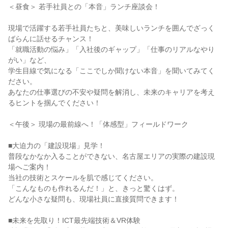
＜昼食＞ 若手社員との「本音」ランチ座談会！
現場で活躍する若手社員たちと、美味しいランチを囲んでざっく
ばらんに話せるチャンス！
「就職活動の悩み」「入社後のギャップ」「仕事のリアルなやり
がい」など、
学生目線で気になる「ここでしか聞けない本音」を聞いてみてく
ださい。
あなたの仕事選びの不安や疑問を解消し、未来のキャリアを考え
るヒントを掴んでください！
＜午後＞ 現場の最前線へ！「体感型」フィールドワーク
■大迫力の「建設現場」見学！
普段なかなか入ることができない、名古屋エリアの実際の建設現
場へご案内！
当社の技術とスケールを肌で感じてください。
「こんなものも作れるんだ！」と、きっと驚くはず。
どんな小さな疑問も、現場社員に直接質問できます！
■未来を先取り！ICT最先端技術＆VR体験