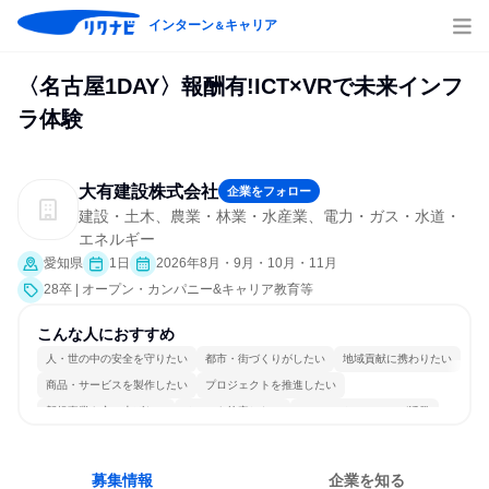
インターン
キャリア
＆
〈名古屋1DAY〉報酬有!ICT×VRで未来インフ
ラ体験
大有建設株式会社
企業をフォロー
建設・土木、農業・林業・水産業、電力・ガス・水道・
エネルギー
愛知県
1日
2026年8月・9月・10月・11月
28卒 | オープン・カンパニー&キャリア教育等
こんな人におすすめ
人・世の中の安全を守りたい
都市・街づくりがしたい
地域貢献に携わりたい
商品・サービスを製作したい
プロジェクトを推進したい
新規事業を立ち上げたい
チームを統率したい
コミュニケーションが活発
常に新しいものに挑戦
一つの専門分野を極める
募集情報
企業を知る