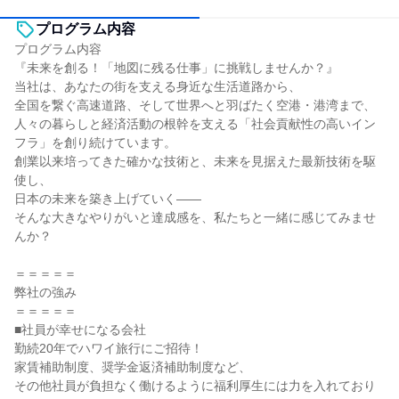
プログラム内容
プログラム内容
『未来を創る！「地図に残る仕事」に挑戦しませんか？』
当社は、あなたの街を支える身近な生活道路から、
全国を繋ぐ高速道路、そして世界へと羽ばたく空港・港湾まで、
人々の暮らしと経済活動の根幹を支える「社会貢献性の高いイン
フラ」を創り続けています。
創業以来培ってきた確かな技術と、未来を見据えた最新技術を駆
使し、
日本の未来を築き上げていく——
そんな大きなやりがいと達成感を、私たちと一緒に感じてみませ
んか？
＝＝＝＝＝
弊社の強み
＝＝＝＝＝
■社員が幸せになる会社
勤続20年でハワイ旅行にご招待！
家賃補助制度、奨学金返済補助制度など、
その他社員が負担なく働けるように福利厚生には力を入れており