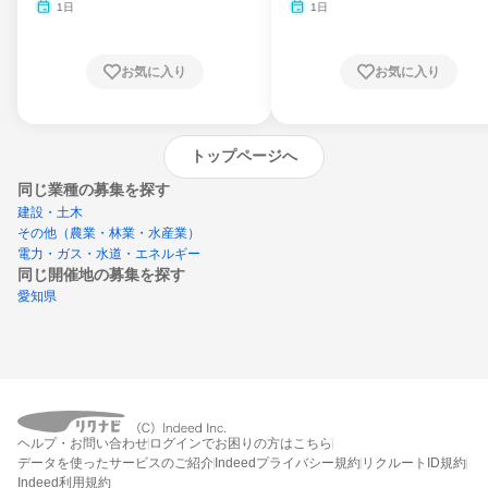
月・11月・12月
1日
1日
お気に入り
お気に入り
トップページへ
同じ業種の募集を探す
建設・土木
その他（農業・林業・水産業）
電力・ガス・水道・エネルギー
同じ開催地の募集を探す
愛知県
エントリーするとプログラムの詳細案内を
ヘルプ・お問い合わせ
ログインでお困りの方はこちら
受け取れるようになります
データを使ったサービスのご紹介
Indeedプライバシー規約
リクルートID規約
Indeed利用規約
締切：なし