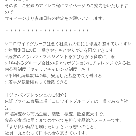
その後、ご登録のアドレス宛にマイページのご案内をいたします
ので
マイページより参加日時の確定をお願いいたします。
＊＊＊＊＊＊＊＊＊＊＊＊＊＊＊＊＊＊＊＊
✨コロワイドグループは働く社員も大切にし環境を整えています✨
✅年間休日120日！働きやすさとやりがいを両立できます
✅経営のノウハウ・マネジメントを学びながら多岐に活躍！
✅104あるグループ会社の様々なポジションにチャレンジできる社
内公募制度「キャリアチャレンジ制度」あり！
✅平均勤続年数14.2年。安定した基盤で長く働ける
✅若手が裁量権もって活躍できる
【ジャパンフレッシュのご紹介】
東証プライム市場上場「コロワイドグループ」の一員である当社
は、
市場調査から商品企画、製造、検査、販路拡大まで、
食品が食卓に届くまでのすべてを担う食品総合メーカーです。
「より良い商品を届けたい」という想いのもと、
社員一丸となって日本の食を支えています。