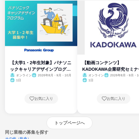
【大学1・2年生対象】パナソニ
【動画コンテンツ】
ックキャリアデザインプログラ
KADOKAWA企業研究セミナ
ム
オンライン
2026年8月・9月・10月
オンライン
2026年8月・9月・1
月・11月・12月
1日
1日
お気に入り
お気に入り
トップページへ
同じ業種の募集を探す
その他（飲食）