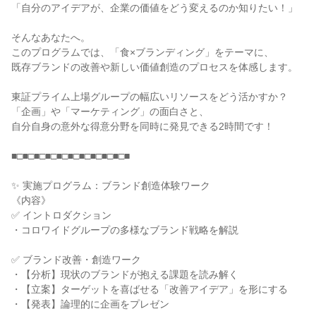
「自分のアイデアが、企業の価値をどう変えるのか知りたい！」
そんなあなたへ。
このプログラムでは、「食×ブランディング」をテーマに、
既存ブランドの改善や新しい価値創造のプロセスを体感します。
東証プライム上場グループの幅広いリソースをどう活かすか？
「企画」や「マーケティング」の面白さと、
自分自身の意外な得意分野を同時に発見できる2時間です！
■□■□■□■□■□■□■□■□■□■□■
✨ 実施プログラム：ブランド創造体験ワーク
《内容》
✅ イントロダクション
・コロワイドグループの多様なブランド戦略を解説
✅ ブランド改善・創造ワーク
・【分析】現状のブランドが抱える課題を読み解く
・【立案】ターゲットを喜ばせる「改善アイデア」を形にする
・【発表】論理的に企画をプレゼン