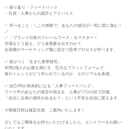
✅ 振り返り・フィードバック
・社員・人事からの講評とアドバイス
✨ 学べること：＼この体験で、あなたの就活が一気に前に進む！
／
✅ 「ブランド分析のフレームワーク」をマスター！
市場をどう捉え、どう改善案を出すのか？
企画職やマーケティング職に役立つ思考プロセスが学べます。
✅ 差がつく「生きた業界研究」
年間2億人のお腹を満たす、巨大なプラットフォームで、
食のトレンドがどう作られているのか、そのリアルを体感。
✅ 自己PRが具体的になる「人事フィードバック」
ワーク中のあなたの発言や視点を、人事がプロの目で評価。
「自分に企画の適性があるか？」という不安を自信に変えます。
※開催日程は確定次第、ご案内いたします！
少しでもご興味をお持ちいただけましたら、エントリーをお願い
いたします。