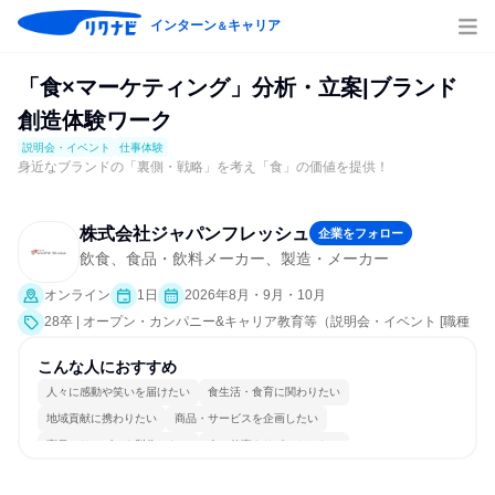
インターン
キャリア
＆
「食×マーケティング」分析・立案|ブランド
創造体験ワーク
説明会・イベント
仕事体験
身近なブランドの「裏側・戦略」を考え「食」の価値を提供！
株式会社ジャパンフレッシュ
企業をフォロー
飲食、食品・飲料メーカー、製造・メーカー
オンライン
1日
2026年8月・9月・10月
28卒 | オープン・カンパニー&キャリア教育等（説明会・イベント [職種
研究、課題解決プログラム]、仕事体験）
こんな人におすすめ
人々に感動や笑いを届けたい
食生活・食育に関わりたい
地域貢献に携わりたい
商品・サービスを企画したい
商品・サービスを製作したい
人の仕事をサポートしたい
情熱を持って仕事に取り組む
コミュニケーションが活発
チームワークを重視