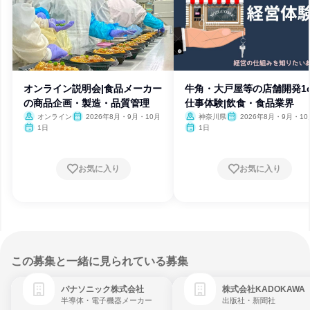
オンライン説明会|食品メーカー
牛角・大戸屋等の店舗開発1d
の商品企画・製造・品質管理
仕事体験|飲食・食品業界
オンライン
2026年8月・9月・10月
神奈川県
2026年8月・9月・10
1日
1日
お気に入り
お気に入り
この募集と一緒に見られている募集
パナソニック株式会社
株式会社KADOKAWA
半導体・電子機器メーカー
出版社・新聞社