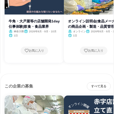
牛角・大戸屋等の店舗開発1day
オンライン説明会|食品メー
仕事体験|飲食・食品業界
の商品企画・製造・品質管
神奈川県
2026年8月・9月・10月
オンライン
2026年8月・9月・
1日
1日
お気に入り
お気に入り
この企業の募集
すべて見る