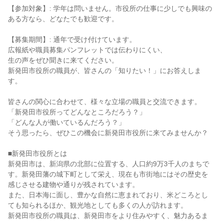
【参加対象】: 学年は問いません。市役所の仕事に少しでも興味の
ある方なら、どなたでも歓迎です。
【募集期間】: 通年で受け付けています。
広報紙や職員募集パンフレットでは伝わりにくい、
生の声をぜひ聞きに来てください。
新発田市役所の職員が、皆さんの「知りたい！」にお答えしま
す。
皆さんの関心に合わせて、様々な立場の職員と交流できます。
「新発田市役所ってどんなところだろう？」
「どんな人が働いているんだろう？」
そう思ったら、ぜひこの機会に新発田市役所に来てみませんか？
■新発田市役所とは
新発田市は、新潟県の北部に位置する、人口約9万3千人のまちで
す。新発田藩の城下町として栄え、現在も市街地にはその歴史を
感じさせる建物や通りが残されています。
また、日本海に面し、豊かな自然に恵まれており、米どころとし
ても知られるほか、観光地としても多くの人が訪れます。
新発田市役所の職員は、新発田市をより住みやすく、魅力あるま