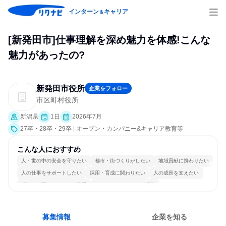
インターン
キャリア
＆
[新発田市]仕事理解を深め魅力を体感!こんな
魅力があったの?
新発田市役所
企業をフォロー
市区町村役所
新潟県
1日
2026年7月
27卒・28卒・29卒 | オープン・カンパニー&キャリア教育等
こんな人におすすめ
人・世の中の安全を守りたい
都市・街づくりがしたい
地域貢献に携わりたい
人の仕事をサポートしたい
採用・育成に関わりたい
人の成長を支えたい
穏やかで互いのペースを尊重
コミュニケーションが活発
長く同じ会社に居続けられる
多様な職種の人と関われる
募集情報
企業を知る