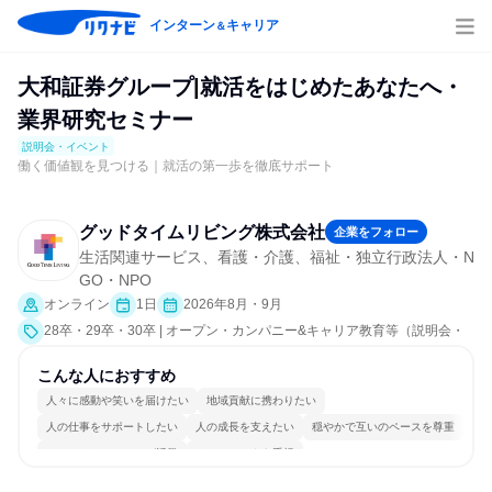
インターン
キャリア
＆
大和証券グループ|就活をはじめたあなたへ・
業界研究セミナー
説明会・イベント
働く価値観を見つける｜就活の第一歩を徹底サポート
グッドタイムリビング株式会社
企業をフォロー
生活関連サービス、看護・介護、福祉・独立行政法人・N
GO・NPO
オンライン
1日
2026年8月・9月
28卒・29卒・30卒 | オープン・カンパニー&キャリア教育等（説明会・
イベント [社員交流会、就活サポート、会社説明会、業界研究]）
こんな人におすすめ
人々に感動や笑いを届けたい
地域貢献に携わりたい
人の仕事をサポートしたい
人の成長を支えたい
穏やかで互いのペースを尊重
コミュニケーションが活発
チームワークを重視
女性が働きやすい環境で働ける
長く同じ会社に居続けられる