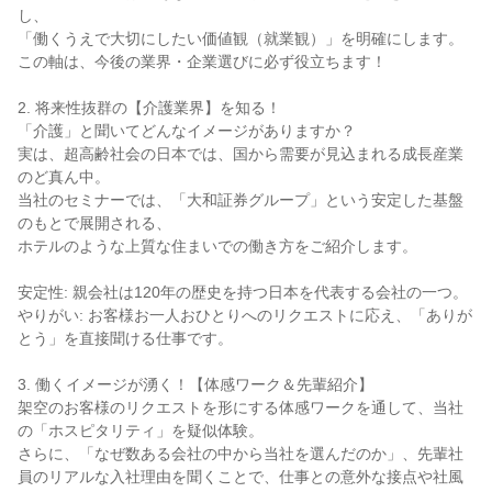
し、
「働くうえで大切にしたい価値観（就業観）」を明確にします。
この軸は、今後の業界・企業選びに必ず役立ちます！
2. 将来性抜群の【介護業界】を知る！
「介護」と聞いてどんなイメージがありますか？
実は、超高齢社会の日本では、国から需要が見込まれる成長産業
のど真ん中。
当社のセミナーでは、「大和証券グループ」という安定した基盤
のもとで展開される、
ホテルのような上質な住まいでの働き方をご紹介します。
安定性: 親会社は120年の歴史を持つ日本を代表する会社の一つ。
やりがい: お客様お一人おひとりへのリクエストに応え、「ありが
とう」を直接聞ける仕事です。
3. 働くイメージが湧く！【体感ワーク＆先輩紹介】
架空のお客様のリクエストを形にする体感ワークを通して、当社
の「ホスピタリティ」を疑似体験。
さらに、「なぜ数ある会社の中から当社を選んだのか」、先輩社
員のリアルな入社理由を聞くことで、仕事との意外な接点や社風