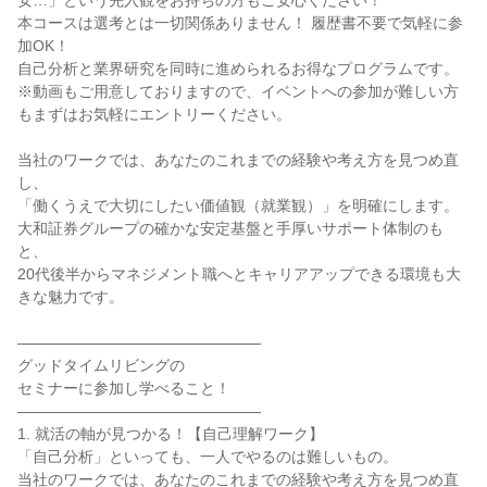
安…」という先入観をお持ちの方もご安心ください！
本コースは選考とは一切関係ありません！ 履歴書不要で気軽に参
加OK！
自己分析と業界研究を同時に進められるお得なプログラムです。
※動画もご用意しておりますので、イベントへの参加が難しい方
もまずはお気軽にエントリーください。
当社のワークでは、あなたのこれまでの経験や考え方を見つめ直
し、
「働くうえで大切にしたい価値観（就業観）」を明確にします。
大和証券グループの確かな安定基盤と手厚いサポート体制のも
と、
20代後半からマネジメント職へとキャリアアップできる環境も大
きな魅力です。
――――――――――――――――
グッドタイムリビングの
セミナーに参加し学べること！
――――――――――――――――
1. 就活の軸が見つかる！【自己理解ワーク】
「自己分析」といっても、一人でやるのは難しいもの。
当社のワークでは、あなたのこれまでの経験や考え方を見つめ直