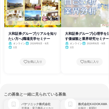
大和証券グループ|リアルを知り
大和証券グループ|心理学を
たい方へ|職場見学セミナー
す価値観と業界研究セミナ
オンライン
2026年8月・9月
オンライン
2026年8月・9月
1日
1日
お気に入り
お気に入り
この募集と一緒に見られている募集
パナソニック株式会社
株式会社KADOKAWA
半導体・電子機器メーカー
出版社・新聞社