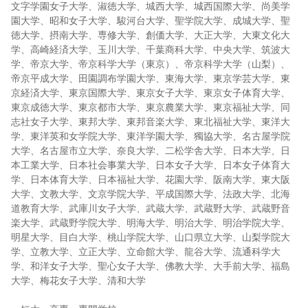
文字学園女子大学、淑徳大学、城西大学、城西国際大学、尚美学
園大学、昭和女子大学、駿河台大学、聖学院大学、成城大学、聖
徳大学、摂南大学、専修大学、創価大学、大正大学、大東文化大
学、高崎経済大学、玉川大学、千葉商科大学、中央大学、筑波大
学、帝京大学、帝京科学大学（東京）、帝京科学大学（山梨）、
帝京平成大学、田園調布学園大学、東海大学、東京学芸大学、東
京経済大学、東京国際大学、東京女子大学、東京女子体育大学、
東京成徳大学、東京都市大学、東京農業大学、東京福祉大学、同
志社女子大学、東邦大学、東邦音楽大学、東北福祉大学、東洋大
学、東洋英和女学院大学、東洋学園大学、獨協大学、名古屋学院
大学、名古屋市立大学、奈良大学、二松学舎大学、日本大学、日
本工業大学、日本社会事業大学、日本女子大学、日本女子体育大
学、日本体育大学、日本福祉大学、花園大学、阪南大学、東大阪
大学、文教大学、文京学院大学、平成国際大学、法政大学、北海
道教育大学、武庫川女子大学、武蔵大学、武蔵野大学、武蔵野音
楽大学、武蔵野学院大学、明海大学、明治大学、明治学院大学、
明星大学、目白大学、桃山学院大学、山口県立大学、山梨学院大
学、立教大学、立正大学、立命館大学、龍谷大学、流通科学大
学、和洋女子大学、聖心女子大学、佛教大学、大手前大学、福島
大学、梅花女子大学、清和大学