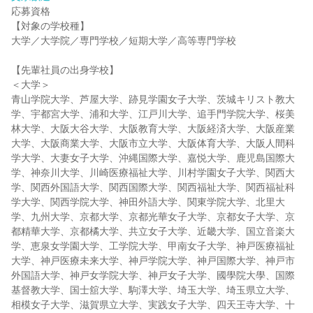
応募資格
【対象の学校種】
大学／大学院／専門学校／短期大学／高等専門学校
【先輩社員の出身学校】
＜大学＞
青山学院大学、芦屋大学、跡見学園女子大学、茨城キリスト教大
学、宇都宮大学、浦和大学、江戸川大学、追手門学院大学、桜美
林大学、大阪大谷大学、大阪教育大学、大阪経済大学、大阪産業
大学、大阪商業大学、大阪市立大学、大阪体育大学、大阪人間科
学大学、大妻女子大学、沖縄国際大学、嘉悦大学、鹿児島国際大
学、神奈川大学、川崎医療福祉大学、川村学園女子大学、関西大
学、関西外国語大学、関西国際大学、関西福祉大学、関西福祉科
学大学、関西学院大学、神田外語大学、関東学院大学、北里大
学、九州大学、京都大学、京都光華女子大学、京都女子大学、京
都精華大学、京都橘大学、共立女子大学、近畿大学、国立音楽大
学、恵泉女学園大学、工学院大学、甲南女子大学、神戸医療福祉
大学、神戸医療未来大学、神戸学院大学、神戸国際大学、神戸市
外国語大学、神戸女学院大学、神戸女子大学、國學院大學、国際
基督教大学、国士舘大学、駒澤大学、埼玉大学、埼玉県立大学、
相模女子大学、滋賀県立大学、実践女子大学、四天王寺大学、十