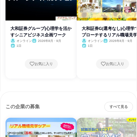
大和証券グループ|心理学を活か
大和証券G|選考なし|心理学
すシニアビジネス企画ワーク
プローチするリアル職場見
オンライン
2026年8月・9月
オンライン
2026年8月・9月
1日
1日
お気に入り
お気に入り
この企業の募集
すべて見る