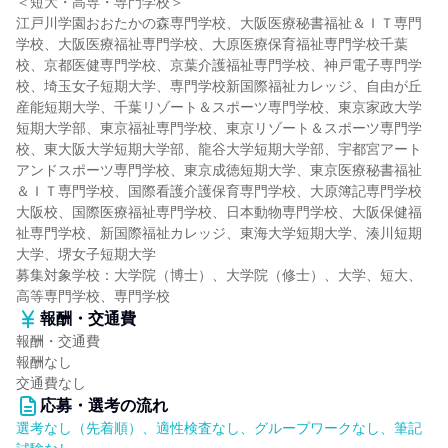
＜短大・高専・専門学校＞
江戸川学園おおたかの森専門学校、大阪医療秘書福祉＆ＩＴ専門
学校、大阪医療福祉専門学校、大原医療保育福祉専門学校千葉
校、京都医健専門学校、京葉介護福祉専門学校、神戸電子専門学
校、埼玉女子短期大学、専門学校新国際福祉カレッジ、自由が丘
産能短期大学、千葉リゾート＆スポーツ専門学校、東京家政大学
短期大学部、東京福祉専門学校、東京リゾート＆スポーツ専門学
校、東大阪大学短期大学部、龍谷大学短期大学部、宇都宮アート
アンドスポーツ専門学校、東京成徳短期大学、東京医療秘書福祉
＆ＩＴ専門学校、国際看護介護保育専門学校、大原簿記専門学校
大阪校、国際医療福祉専門学校、日本動物専門学校、大阪保健福
祉専門学校、新国際福祉カレッジ、東海大学短期大学、湊川短期
大学、堺女子短期大学
募集対象学校：大学院（博士）、大学院（修士）、大学、短大、
高等専門学校、専門学校
報酬・交通費
報酬・交通費
報酬なし
交通費なし
応募・選考の流れ
選考なし（先着順）、適性検査なし、グループワークなし、筆記