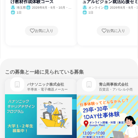
け教材作成体験コース
ュアルビジョン就活応援セ
ー
埼玉県
2026年8月・9月・10月・11
オンライン
2026年8月・9月・1
月・12月、2027年1月・2月
月・11月・12月
1日
1日
お気に入り
お気に入り
この募集と一緒に見られている募集
パナソニック株式会社
青山商事株式会社
半導体・電子機器メーカー
百貨店・アパレル小売