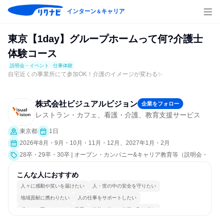
インターン
キャリア
＆
東京【1day】グループホームって何?介護士
体験コース
説明会・イベント
仕事体験
自宅近くの事業所にて参加OK！介護のイメージが変わる✨
株式会社ビジュアルビジョン
企業をフォロー
レストラン・カフェ、看護・介護、教育支援サービス
東京都
1日
2026年8月・9月・10月・11月・12月、2027年1月・2月
28卒・29卒・30卒 | オープン・カンパニー&キャリア教育等（説明会・
イベント [職種研究、職場見学会、会社説明会、業界研究]、仕事体験）
こんな人におすすめ
人々に感動や笑いを届けたい
人・世の中の安全を守りたい
地域貢献に携わりたい
人の仕事をサポートしたい
穏やかで互いのペースを尊重
情熱を持って仕事に取り組む