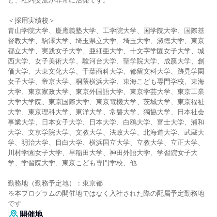
ど、社内交流が非常に活発です。
＜採用実績校＞
青山学院大学、慶應義塾大学、工学院大学、国学院大学、国際基
督教大学、駒澤大学、埼玉県立大学、埼玉大学、淑徳大学、東京
都立大学、実践女子大学、亜細亜大学、十文字学園女子大学、城
西大学、女子美術大学、駿河台大学、聖学院大学、成蹊大学、創
価大学、大東文化大学、千葉商科大学、都留文科大学、跡見学園
女子大学、帝京大学、桐蔭横浜大学、東海こども専門学校、東海
大学、東京家政大学、東京外国語大学、東京学芸大学、東京工業
大学大学院、東京国際大学、東京電機大学、茨城大学、東京福祉
大学、東京理科大学、東洋大学、常磐大学、獨協大学、日本社会
事業大学、日本女子大学、日本大学、白鴎大学、富士大学、浦和
大学、文京学院大学、文教大学、法政大学、北海道大学、武蔵大
学、明治大学、目白大学、横浜国立大学、立教大学、立正大学、
川村学園女子大学、早稲田大学、神田外語大学、学習院女子大
学、学習院大学、東京こども専門学校、他
勤務地（勤務予定地）：東京都
※本プログラムの開催地ではなく入社された際の配属予定勤務地
です
開催地