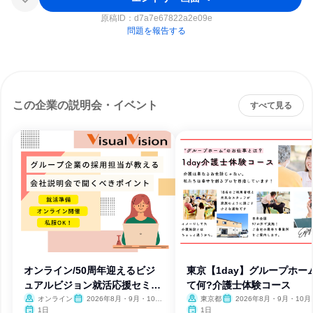
原稿ID：
d7a7e67822a2e09e
問題を報告する
この企業の説明会・イベント
すべて見る
オンライン/50周年迎えるビジ
東京【1day】グループホー
ュアルビジョン就活応援セミナ
て何?介護士体験コース
ー
オンライン
2026年8月・9月・10
東京都
2026年8月・9月・10月
月・11月・12月
月・12月、2027年1月・2月
1日
1日