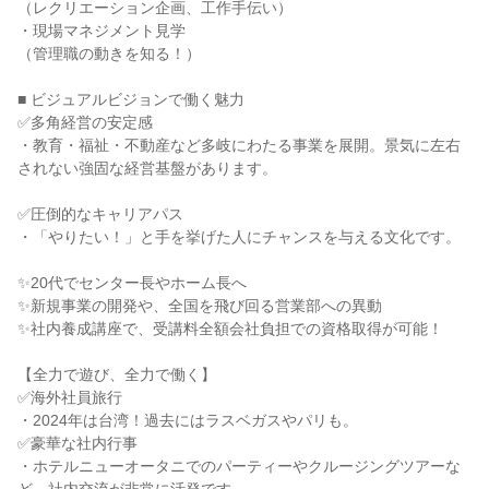
（レクリエーション企画、工作手伝い）
・現場マネジメント見学
（管理職の動きを知る！）
■ ビジュアルビジョンで働く魅力
✅多角経営の安定感
・教育・福祉・不動産など多岐にわたる事業を展開。景気に左右
されない強固な経営基盤があります。
✅圧倒的なキャリアパス
・「やりたい！」と手を挙げた人にチャンスを与える文化です。
✨20代でセンター長やホーム長へ
✨新規事業の開発や、全国を飛び回る営業部への異動
✨社内養成講座で、受講料全額会社負担での資格取得が可能！
【全力で遊び、全力で働く】
✅海外社員旅行
・2024年は台湾！過去にはラスベガスやパリも。
✅豪華な社内行事
・ホテルニューオータニでのパーティーやクルージングツアーな