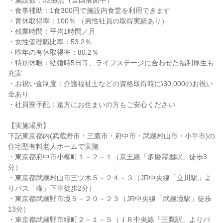
・施設数：32拠点（全国展開中）
・食事補助：1食300円で施設内食堂を利用できます
・育休取得率：100％ （男性社員の取得実績あり）
・残業時間：平均1時間／月
・女性管理職比率：53.2％
・昨年の有休取得率：80.2％
・特別休暇：結婚時5日等、ライフステージに合わせた福利厚生も
充実
・お祝い金制度：介護福祉士などの資格取得時に\30,000のお祝い
金あり
・社員寮手配：遠方にお住まいの方もご安心ください
【実施場所】
下記東京都内(武蔵野市・三鷹市・府中市・武蔵村山市・小平市)の
住宅型有料老人ホームで実施
・東京都府中市小柳町１－２－１（京王線「多磨霊園駅」徒歩3
分）
・東京都武蔵村山市三ツ木５－２４－３（JR中央線「立川駅」よ
りバス「峰」下車徒歩2分）
・東京都武蔵野市境５－２０－２３（JR中央線「武蔵境駅」徒歩
13分）
・東京都武蔵野市緑町２－１－５（ＪＲ中央線「三鷹駅」よりバ