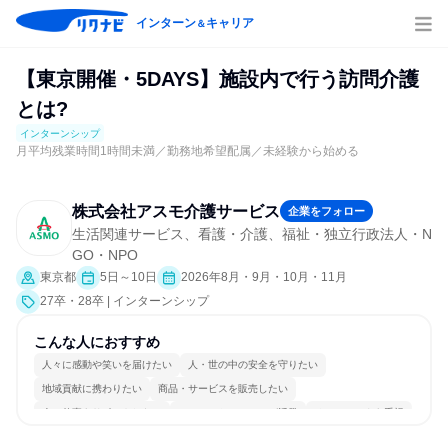
インターン
キャリア
＆
【東京開催・5DAYS】施設内で行う訪問介護
とは?
インターンシップ
月平均残業時間1時間未満／勤務地希望配属／未経験から始める
株式会社アスモ介護サービス
企業をフォロー
生活関連サービス、看護・介護、福祉・独立行政法人・N
GO・NPO
東京都
5日～10日
2026年8月・9月・10月・11月
27卒・28卒 | インターンシップ
こんな人におすすめ
人々に感動や笑いを届けたい
人・世の中の安全を守りたい
地域貢献に携わりたい
商品・サービスを販売したい
人の仕事をサポートしたい
コミュニケーションが活発
チームワークを重視
女性が働きやすい環境で働ける
若手が裁量を持てる環境