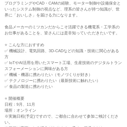
プログラミングやCAD・CAMの経験、モーター制御や設備保全と
いったシステム制御の視点など、理系の皆さんが持つ知識が、世
界に「おいしさ」を届ける力になります。
食品メーカーのミツカンだからこそ活躍できる機電系・工学系の
お仕事があることを、皆さんには是非知っていただきたいです。
⭐ こんな方におすすめ
✅ 機械設計、電気回路、3D-CADなどの知識・技術に関心がある
方
✅ IoTやAI活用を用いたスマート工場、生産技術のデジタルトラン
スフォーメーションに興味がある方
✅ 機械・機器に携わりたい（モノづくりが好き）
✅ テクノロジーに携わりたい（最新技術に触れたい）
✅ 食品の製造に携わりたい
⭐ 開催概要
日程：9月、11月
場所：オンライン
※実施日程(予定)ですので、ご都合に合わせて参加ご検討くださ
い。