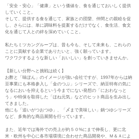
「安全・安心」「健康」という価値を、食を通じておいしく提供
していくこと。
そして、提供する食を通じて、家族との団欒、仲間との親睦を促
し、さらには、単に調味料を提案するだけでなく、食生活、食文
化を通じて人との絆を深めていくこと。
私たちミツカングループは、昔も今も、そして未来も、これらの
ことに貢献する企業でありたいと、強く願っています。
ワクワクするような新しい「おいしい」を創っていきませんか。
【新しい分野へと挑戦は続く】
お酢と「味ぽん」のイメージが強い会社ですが、1997年からは納
豆事業にも本格参入し「金のつぶ」シリーズで、納豆特有の気に
なるにおいを抑えるという今までにない発想の「におわなっと
う」や特保を取得した「ほね元気」などのヒット商品を生み出し
てきました。
他にも「追いがつおつゆ」、「〆まで美味しい」鍋つゆシリーズ
など、多角的な商品展開を行っています。
また、近年では海外での売上が約５０%にまで伸長し、更に北
米・欧州を中心に各市場環境に合わせた商品開発や、Ｍ＆Ａによ