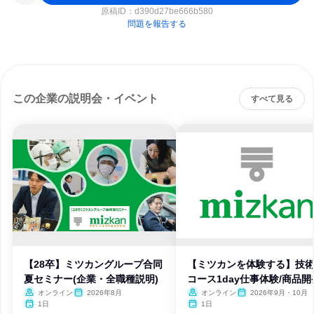
原稿ID：
d390d27be666b580
問題を報告する
この企業の説明会・イベント
すべて見る
【28卒】ミツカングループ合同
【ミツカンを体験する】技
夏セミナー(企業・全職種説明)
コース1day仕事体験/商品開
オンライン
2026年8月
オンライン
2026年9月・10月
1日
1日