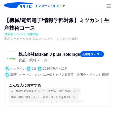
インターン
キャリア
＆
【機械/電気電子/情報学部対象】ミツカン | 生
産技術コース
説明会・イベント
仕事体験
食品メーカーを支えるエンジニアへ。ミツカンを体験
株式会社Mizkan J plus Holdings
企業をフォロー
食品・飲料メーカー
オンライン
1日
2026年9月・11月
28卒 | オープン・カンパニー&キャリア教育等（説明会・イベント [職種
研究、課題解決プログラム、会社説明会、業界研究]、仕事体験）
こんな人におすすめ
人・世の中の安全を守りたい
食生活・食育に関わりたい
機械・機器に携わりたい
商品・サービスを製作したい
穏やかで互いのペースを尊重
情熱を持って仕事に取り組む
冷静に仕事に取り組む
チームワークを重視
長く同じ会社に居続けられる