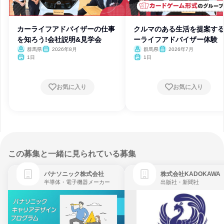
カーライフアドバイザーの仕事
クルマのある生活を提案す
を知ろう!会社説明&見学会
ーライフアドバイザー体験
群馬県
2026年8月
群馬県
2026年7月
1日
1日
お気に入り
お気に入り
この募集と一緒に見られている募集
パナソニック株式会社
株式会社KADOKAWA
半導体・電子機器メーカー
出版社・新聞社