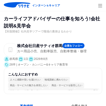
インターン
キャリア
＆
カーライフアドバイザーの仕事を知ろう!会社
説明&見学会
【対面開催】社内見学ツアーで職場の裏側まるわかり
株式会社日産サティオ群馬
企業をフォロー
カー用品小売、自動車販売、自動車整備・修理
群馬県
1日
2026年8月
28卒 | オープン・カンパニー&キャリア教育等
こんな人におすすめ
人々に感動や笑いを届けたい
地域貢献に携わりたい
商品・サービスの魅力を表現したい
商品・サービスを販売したい
情熱を持って仕事に取り組む
コミュニケーションが活発
チームワークを重視
個人の能力を重視
女性が働きやすい環境で働ける
人とたくさん会話する