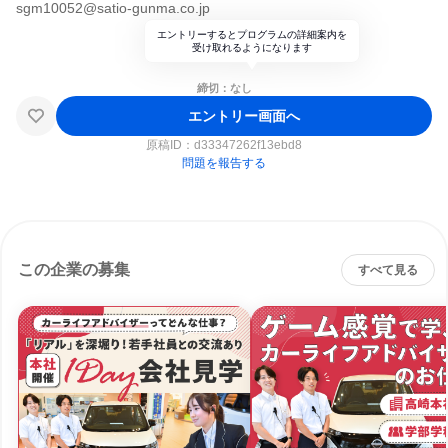
sgm10052@satio-gunma.co.jp
エントリーするとプログラムの詳細案内を
受け取れるようになります
締切：なし
エントリー画面へ
原稿ID：
d33347262f13ebd8
問題を報告する
この企業の募集
すべて見る