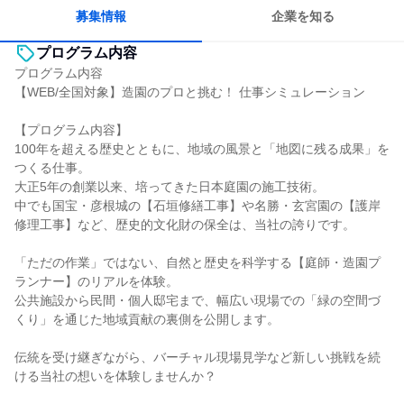
募集情報
企業を知る
プログラム内容
プログラム内容
【WEB/全国対象】造園のプロと挑む！ 仕事シミュレーション
【プログラム内容】
100年を超える歴史とともに、地域の風景と「地図に残る成果」を
つくる仕事。
大正5年の創業以来、培ってきた日本庭園の施工技術。
中でも国宝・彦根城の【石垣修繕工事】や名勝・玄宮園の【護岸
修理工事】など、歴史的文化財の保全は、当社の誇りです。
「ただの作業」ではない、自然と歴史を科学する【庭師・造園プ
ランナー】のリアルを体験。
公共施設から民間・個人邸宅まで、幅広い現場での「緑の空間づ
くり」を通じた地域貢献の裏側を公開します。
伝統を受け継ぎながら、バーチャル現場見学など新しい挑戦を続
ける当社の想いを体験しませんか？