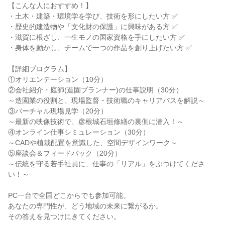
【こんな人におすすめ！】
・土木・建築・環境学を学び、技術を形にしたい方 ✅
・歴史的建造物や「文化財の保護」に興味がある方 ✅
・滋賀に根ざし、一生モノの国家資格を手にしたい方 ✅
・身体を動かし、チームで一つの作品を創り上げたい方 ✅
【詳細プログラム】
①オリエンテーション（10分）
②会社紹介・庭師(造園プランナー)の仕事説明（30分）
～造園業の役割と、現場監督・技術職のキャリアパスを解説～
③バーチャル現場見学（20分）
～最新の映像技術で、彦根城石垣修繕の裏側に潜入！～
④オンライン仕事シミュレーション（30分）
～CADや植栽配置を意識した、空間デザインワーク～
⑤座談会＆フィードバック（20分）
～伝統を守る若手社員に、仕事の「リアル」をぶつけてくださ
い！～
PC一台で全国どこからでも参加可能。
あなたの専門性が、どう地域の未来に繋がるか。
その答えを見つけにきてください。