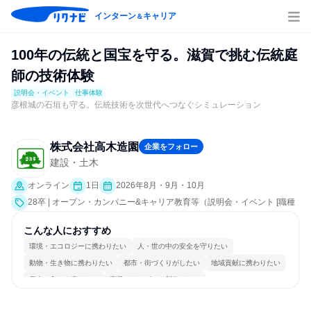
インターン
キャリア
＆
100年の伝統と国宝を守る。滋賀で挑む伝統庭
師の技術体験
説明会・イベント
仕事体験
彦根城の石垣も守る。伝統技術を次世代へつなぐシミュレーション
株式会社高木造園
企業をフォロー
建設・土木
オンライン
1日
2026年8月・9月・10月
28卒 | オープン・カンパニー&キャリア教育等（説明会・イベント [職種
研究、職場見学会、社員交流会、会社説明会、業界研究]、仕事体験）
こんな人におすすめ
環境・エコロジーに携わりたい
人・世の中の安全を守りたい
動物・生き物に携わりたい
都市・街づくりがしたい
地域貢献に携わりたい
日本の良さを広めたい
商品・サービスを製作したい
情熱を持って仕事に取り組む
チームワークを重視
一つの専門分野を極める