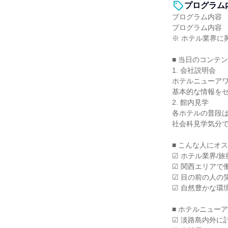
プログラム
プログラム内容
プログラム内容
※ ホテル業界に
■ 当日のコンテ
1. 会社説明会
ホテルニューアワ
基本的な情報を
2. 館内見学
各ホテルの普段
社会科見学気分
■ こんな人にオ
☑ ホテル業界/
☑ 関西エリアで
☑ 目の前の人の
☑ 自然豊かな環
■ ホテルニュー
☑ 淡路島内外に