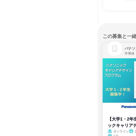
この募集と一
パナソ
半導体
【大学1・2年
ックキャリア
ム
オンライン