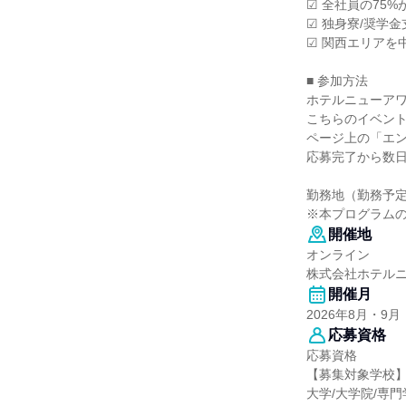
☑ 全社員の75
☑ 独身寮/奨学
☑ 関西エリアを
■ 参加方法
ホテルニューア
こちらのイベン
ページ上の「エ
応募完了から数
勤務地（勤務予
※本プログラム
開催地
オンライン
株式会社ホテル
開催月
2026年8月・9月
応募資格
応募資格
【募集対象学校
大学/大学院/専門