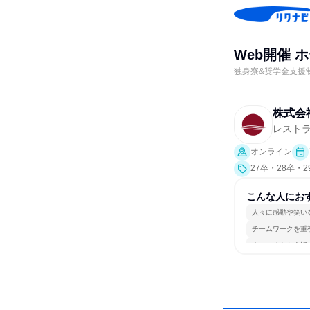
Web開催
独身寮&奨学金支援
株式会
レスト
オンライン
27卒・28卒・
こんな人にお
人々に感動や笑い
チームワークを重
人とたくさん会話