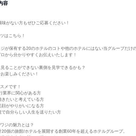
内容
興味がない方もぜひご応募ください！
ンツはこちら！
ジが保有する20のホテルのコトや他のホテルにはない当グループだけ
ゼロから分かりやすくお伝えいたします！
は見ることができない裏側を見学できるかも？
でお楽しみください！
ススメです！
旅行業界に関心がある方
働きたいと考えている方
笑顔がやりがいになる方
境で自分らしい人生を送りたい方
アワジの魅力とは？
計20個の旅館/ホテルを展開する創業60年を超えるホテルグループ。