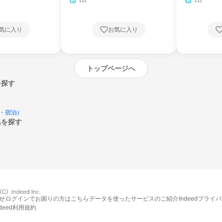
1日
1日
気に入り
お気に入り
トップページへ
を探す
・宿泊）
集を探す
エントリーするとプログラムの詳細案内を
受け取れるようになります
せ
ログインでお困りの方はこちら
データを使ったサービスのご紹介
Indeedプライ
ndeed利用規約
締切：なし
エントリー画面へ