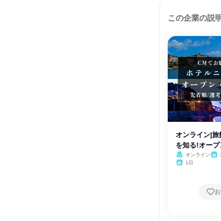
この企業の説
オンライン|
を知る!オー
オンライン
月・
1日
月
お