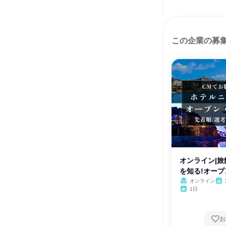
この企業の募
オンライン|
を知る!オー
オンライン
月・
1日
月
お