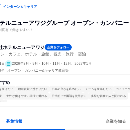
インターン
キャリア
＆
 ホテルニューアワジグループ オープン・カンパニー
制度有で働きやすい！
社ホテルニューアワジ
企業をフォロー
ラン・カフェ、ホテル・旅館、観光・旅行・宿泊
1日
2026年8月・9月・10月・11月・12月、2027年1月
29卒 | オープン・カンパニー&キャリア教育等
すすめ
を届けたい
地域貢献に携わりたい
日本の良さを広めたい
チームを統率したい
コミュニ
視
女性が働きやすい環境で働ける
日常的に外国語を使用する
多様な職種の人と関われる
する
募集情報
企業を知る