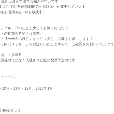
%が島外出身者で誰でも働きやすいです！
金支援制度/語学研修制度等の福利厚生が充実しています！
中心に超有名なCMを放映中。
ワジグループのことが少しでも気になった方、
トへの参加を希望される方、
ントリー画面へ行く」をクリックし、応募をお願いします！
日以内にメッセージをお送りいたしますので、ご確認をお願いいたしま
定地）：兵庫県
の開催地ではなく入社された際の配属予定地です
ニューアワジ
・10月・11月・12月、2027年1月
】
学校/短期大学