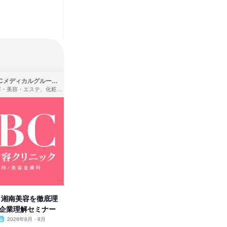
SBCメディカルグループ株式会社
株式会社バンダイ
理容・美容・エステ、化粧品・理美容用品小売、医療・病院
アパレル・繊維・スポーツメーカー、製造・メーカー、ゲーム制作・販売
卒】湘南美容を徹底理
人事の心を動かす「自己表現」
タカラト
付企業理解セミナー
の極意/選考官の本音を動画で公
ビ」を学
開
2026年8月・9月
オンライン
2026年8月・9月・10
オンラ
月・11月・12月