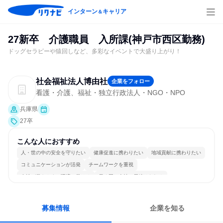
インターン
キャリア
＆
27新卒 介護職員 入所課(神戸市西区勤務)
ドッグセラピーや猿回しなど、多彩なイベントで大盛り上がり！
社会福祉法人博由社
企業をフォロー
看護・介護、福祉・独立行政法人・NGO・NPO
兵庫県
27卒
こんな人におすすめ
人・世の中の安全を守りたい
健康促進に携わりたい
地域貢献に携わりたい
コミュニケーションが活発
チームワークを重視
女性が働きやすい環境で働ける
長く同じ会社に居続けられる
多様な職種の人と関われる
一つの専門分野を極める
人とたくさん会話する
募集情報
企業を知る