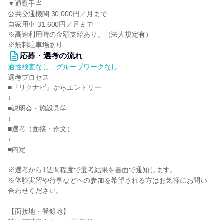
▼通勤手当
公共交通機関 30,000円／月まで
自家用車 31,600円／月まで
※高速利用時の金額支給あり。（法人規定有）
※無料駐車場あり
応募・選考の流れ
適性検査なし、グループワークなし
選考プロセス
■『リクナビ』からエントリー
↓
■説明会・施設見学
↓
■選考（面接・作文）
↓
■内定
※選考から1週間程度で選考結果を書面で通知します。
※体験実習や行事などへの参加を希望される方はお気軽にお問い
合わせください。
【面接地・登録地】