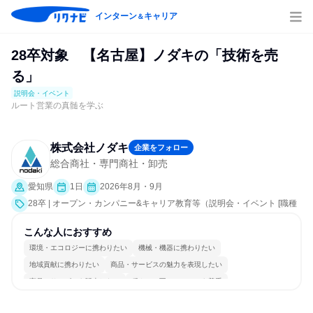
インターン
キャリア
＆
28卒対象 【名古屋】ノダキの「技術を売
る」
説明会・イベント
ルート営業の真髄を学ぶ
株式会社ノダキ
企業をフォロー
総合商社・専門商社・卸売
愛知県
1日
2026年8月・9月
28卒 | オープン・カンパニー&キャリア教育等（説明会・イベント [職種
研究、会社説明会]）
こんな人におすすめ
環境・エコロジーに携わりたい
機械・機器に携わりたい
地域貢献に携わりたい
商品・サービスの魅力を表現したい
商品・サービスを販売したい
穏やかで互いのペースを尊重
コミュニケーションが活発
常に新しいものに挑戦