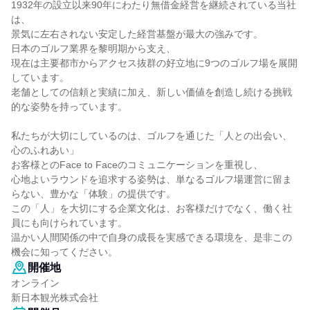
1932年の設立以来90年にわたり無借金経営を継続されている当社
は、
景気に左右されない安定した経営基盤が最大の強みです。
日本のゴルフ業界を黎明期から支え、
現在は主要都市からアクセス抜群の好立地に9つのゴルフ場を展開
しています。
老舗としての信頼と実績に加え、新しい価値を創造し続ける挑戦
的な姿勢を持っています。
私たちが大切にしているのは、ゴルフを通じた「人との出会い、
心のふれあい」
お客様とのFace to Faceのコミュニケーションを重視し、
心地よいラウンドを追求する姿勢は、単なるゴルフ場運営に留ま
らない、豊かな「体験」の提供です。
この「人」を大切にする企業文化は、お客様だけでなく、働く社
員にも向けられています。
温かい人間関係の中で自身の成長を実感できる環境を、是非この
機会に知ってください。
開催地
オンライン
新日本観光株式会社