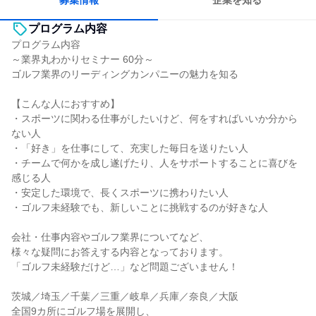
募集情報
企業を知る
プログラム内容
プログラム内容
～業界丸わかりセミナー 60分～
ゴルフ業界のリーディングカンパニーの魅力を知る
【こんな人におすすめ】
・スポーツに関わる仕事がしたいけど、何をすればいいか分から
ない人
・「好き」を仕事にして、充実した毎日を送りたい人
・チームで何かを成し遂げたり、人をサポートすることに喜びを
感じる人
・安定した環境で、長くスポーツに携わりたい人
・ゴルフ未経験でも、新しいことに挑戦するのが好きな人
会社・仕事内容やゴルフ業界についてなど、
様々な疑問にお答えする内容となっております。
「ゴルフ未経験だけど…」など問題ございません！
茨城／埼玉／千葉／三重／岐阜／兵庫／奈良／大阪
全国9カ所にゴルフ場を展開し、