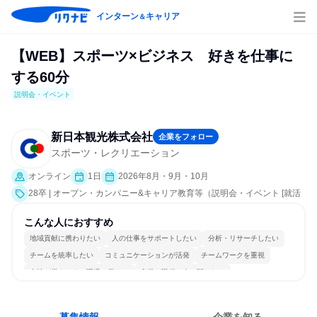
インターン
キャリア
＆
【WEB】スポーツ×ビジネス 好きを仕事に
する60分
説明会・イベント
新日本観光株式会社
企業をフォロー
スポーツ・レクリエーション
オンライン
1日
2026年8月・9月・10月
28卒 | オープン・カンパニー&キャリア教育等（説明会・イベント [就活
サポート、会社説明会、業界研究]）
こんな人におすすめ
地域貢献に携わりたい
人の仕事をサポートしたい
分析・リサーチしたい
チームを統率したい
コミュニケーションが活発
チームワークを重視
女性が働きやすい環境で働ける
多様な職種の人と関われる
人とたくさん会話する
目標に追われず働ける