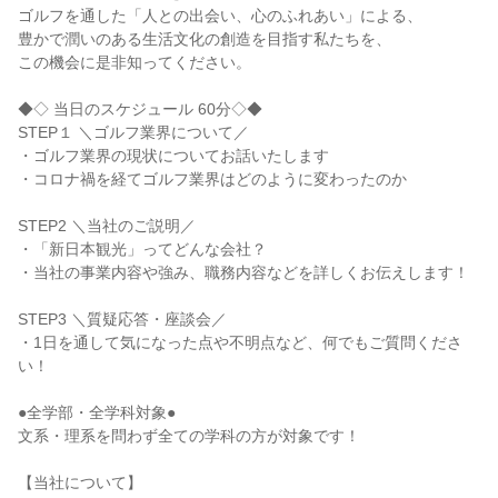
ゴルフを通した「人との出会い、心のふれあい」による、
豊かで潤いのある生活文化の創造を目指す私たちを、
この機会に是非知ってください。
◆◇ 当日のスケジュール 60分◇◆
STEP１ ＼ゴルフ業界について／
・ゴルフ業界の現状についてお話いたします
・コロナ禍を経てゴルフ業界はどのように変わったのか
STEP2 ＼当社のご説明／
・「新日本観光」ってどんな会社？
・当社の事業内容や強み、職務内容などを詳しくお伝えします！
STEP3 ＼質疑応答・座談会／
・1日を通して気になった点や不明点など、何でもご質問くださ
い！
●全学部・全学科対象●
文系・理系を問わず全ての学科の方が対象です！
【当社について】