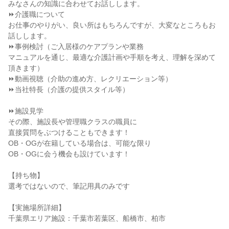
みなさんの知識に合わせてお話しします。
⏩介護職について
お仕事のやりがい、良い所はもちろんですが、大変なところもお
話しします。
⏩事例検討（ご入居様のケアプランや業務
マニュアルを通じ、最適な介護計画や手順を考え、理解を深めて
頂きます）
⏩動画視聴（介助の進め方、レクリエーション等）
⏩当社特長（介護の提供スタイル等）
⏩施設見学
その際、施設長や管理職クラスの職員に
直接質問をぶつけることもできます！
OB・OGが在籍している場合は、可能な限り
OB・OGに会う機会も設けています！
【持ち物】
選考ではないので、筆記用具のみです
【実施場所詳細】
千葉県エリア施設：千葉市若葉区、船橋市、柏市