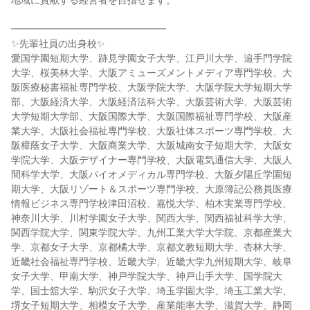
地域に貢献する経営者を目指せます。
━━━━━━━━━━━━━━━━
✨先輩社員の出身校✨
愛国学園短期大学、跡見学園女子大学、江戸川大学、追手門学院
大学、桜美林大学、大阪アミューズメントメディア専門学校、大
阪医療秘書福祉専門学校、大阪学院大学、大阪学院大学短期大学
部、大阪経済大学、大阪経済法科大学、大阪芸術大学、大阪芸術
大学短期大学部、大阪国際大学、大阪国際福祉専門学校、大阪産
業大学、大阪社会福祉専門学校、大阪社体スポーツ専門学校、大
阪樟蔭女子大学、大阪商業大学、大阪城南女子短期大学、大阪女
学院大学、大阪デザイナー専門学校、大阪電気通信大学、大阪人
間科学大学、大阪バイオメディカル専門学校、大阪夕陽丘学園短
期大学、大阪リゾート＆スポーツ専門学校、大原簿記公務員医療
情報ビジネス専門学校津田沼校、嘉悦大学、柏木実業専門学校、
神奈川大学、川村学園女子大学、関西大学、関西福祉科学大学、
関西学院大学、関東学院大学、九州工業大学大学院、京都産業大
学、京都女子大学、京都橘大学、京都文教短期大学、杏林大学、
近畿社会福祉専門学校、近畿大学、近畿大学九州短期大学、岐阜
女子大学、甲南大学、神戸学院大学、神戸山手大学、国学院大
学、国士舘大学、駒沢女子大学、埼玉学園大学、埼玉工業大学、
堺女子短期大学、相模女子大学、産業能率大学、滋賀大学、静岡