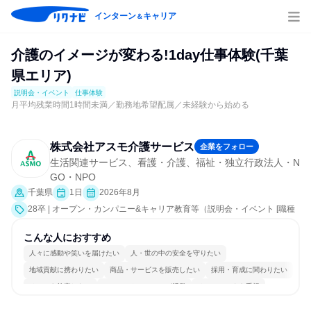
インターン
キャリア
＆
介護のイメージが変わる!1day仕事体験(千葉
県エリア)
説明会・イベント
仕事体験
月平均残業時間1時間未満／勤務地希望配属／未経験から始める
株式会社アスモ介護サービス
企業をフォロー
生活関連サービス、看護・介護、福祉・独立行政法人・N
GO・NPO
千葉県
1日
2026年8月
28卒 | オープン・カンパニー&キャリア教育等（説明会・イベント [職種
研究、職場見学会、社員交流会、会社説明会、業界研究]、仕事体験）
こんな人におすすめ
人々に感動や笑いを届けたい
人・世の中の安全を守りたい
地域貢献に携わりたい
商品・サービスを販売したい
採用・育成に関わりたい
チームを統率したい
コミュニケーションが活発
チームワークを重視
女性が働きやすい環境で働ける
若手が裁量を持てる環境