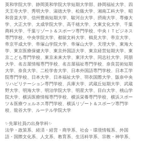
英和学院大学、静岡英和学院大学短期大学部、静岡福祉大学、四
天王寺大学、秀明大学、淑徳大学、松蔭大学、湘南工科大学、昭
和音楽大学、信州豊南短期大学、駿河台大学、摂南大学、専修大
学、大正大学、太成学院大学、高千穂大学、大東文化大学、千葉
商科大学、千葉リゾート＆スポーツ専門学校、中央ＩＴビジネス
専門学校、中央学院大学、都留文科大学、鶴見大学、帝京大学、
帝京平成大学、帝塚山学院大学、帝塚山大学、天理大学、東海大
学、東京医療保健大学、東京外国語大学、東京経営短期大学、東
京こども専門学校、東京未来大学、東洋大学、同志社大学、同朋
大学、名古屋情報専門学校、名古屋福祉専門学校、奈良芸術短期
大学、奈良大学、二松学舎大学、日本外国語専門学校、日本工学
院専門学校、日本大学、日本福祉大学、羽衣国際大学、阪奈中央
リハビリテーション専門学校、兵庫大学、武蔵丘短期大学、武蔵
野大学、明海大学、明治学院大学、明星大学、目白大学、桃山学
院大学、横浜医療情報専門学校、横浜栄養専門学校、横浜スポー
ツ＆医療ウェルネス専門学校、横浜リゾート＆スポーツ専門学
校、龍谷大学、ルーテル学院大学
✨先輩社員の出身学科✨
法学・政策系、経済・経営・商学系、社会・環境情報系、外国
語・国際文化系、人文系、教育系、生活科学系、宗教・神学系、