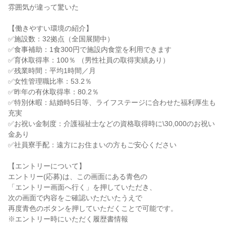
雰囲気が違って驚いた
【働きやすい環境の紹介】
✅施設数：32拠点（全国展開中）
✅食事補助：1食300円で施設内食堂を利用できます
✅育休取得率：100％ （男性社員の取得実績あり）
✅残業時間：平均1時間／月
✅女性管理職比率：53.2％
✅昨年の有休取得率：80.2％
✅特別休暇：結婚時5日等、ライフステージに合わせた福利厚生も
充実
✅お祝い金制度：介護福祉士などの資格取得時に\30,000のお祝い
金あり
✅社員寮手配：遠方にお住まいの方もご安心ください
【エントリーについて】
エントリー(応募)は、この画面にある青色の
「エントリー画面へ行く」を押していただき、
次の画面で内容をご確認いただいたうえで
再度青色のボタンを押していただくことで可能です。
※エントリー時にいただく履歴書情報