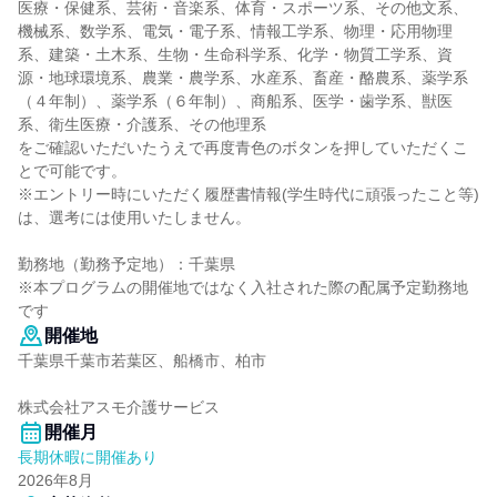
医療・保健系、芸術・音楽系、体育・スポーツ系、その他文系、
機械系、数学系、電気・電子系、情報工学系、物理・応用物理
系、建築・土木系、生物・生命科学系、化学・物質工学系、資
源・地球環境系、農業・農学系、水産系、畜産・酪農系、薬学系
（４年制）、薬学系（６年制）、商船系、医学・歯学系、獣医
系、衛生医療・介護系、その他理系
をご確認いただいたうえで再度青色のボタンを押していただくこ
とで可能です。
※エントリー時にいただく履歴書情報(学生時代に頑張ったこと等)
は、選考には使用いたしません。
勤務地（勤務予定地）：千葉県
※本プログラムの開催地ではなく入社された際の配属予定勤務地
です
開催地
千葉県千葉市若葉区、船橋市、柏市
株式会社アスモ介護サービス
開催月
長期休暇に開催あり
2026年8月