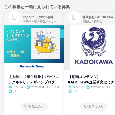
この募集と一緒に見られている募集
パナソニック株式会社
株式会社KADOKAWA
半導体・電子機器メーカー
出版社・新聞社
【大学1・2年生対象】パナソニ
【動画コンテンツ】
ックキャリアデザインプログラ
KADOKAWA企業研究セミナ
ム
オンライン
2026年8月・9月・10月
オンライン
2026年8月・9月・1
月・11月・12月
1日
1日
お気に入り
お気に入り