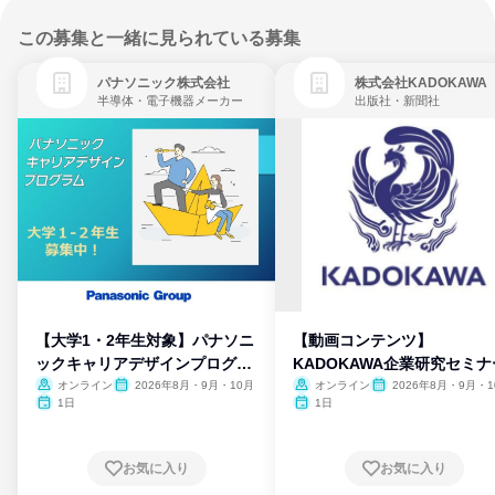
この募集と一緒に見られている募集
パナソニック株式会社
株式会社KADOKAWA
半導体・電子機器メーカー
出版社・新聞社
【大学1・2年生対象】パナソニ
【動画コンテンツ】
ックキャリアデザインプログラ
KADOKAWA企業研究セミナ
ム
オンライン
2026年8月・9月・10月
オンライン
2026年8月・9月・1
月・11月・12月
1日
1日
お気に入り
お気に入り