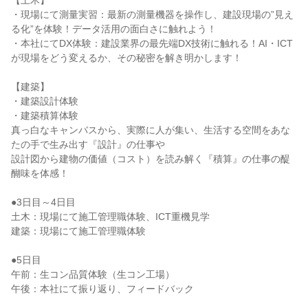
【土木】
・現場にて測量実習：最新の測量機器を操作し、建設現場の”見え
る化”を体験！データ活用の面白さに触れよう！
・本社にてDX体験：建設業界の最先端DX技術に触れる！AI・ICT
が現場をどう変えるか、その秘密を解き明かします！
【建築】
・建築設計体験
・建築積算体験
真っ白なキャンバスから、実際に人が集い、生活する空間をあな
たの手で生み出す『設計』の仕事や
設計図から建物の価値（コスト）を読み解く『積算』の仕事の醍
醐味を体感！
●3日目～4日目
土木：現場にて施工管理職体験、ICT重機見学
建築：現場にて施工管理職体験
●5日目
午前：生コン品質体験（生コン工場）
午後：本社にて振り返り、フィードバック