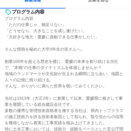
募集情報
企業を知る
プログラム内容
プログラム内容
「ただの仕事じゃ、物足りない」
「どうせなら、大きなことを成し遂げたい」
「大好きな地元・愛媛に貢献できる仕事がしたい」
そんな情熱を秘めた大学3年生の皆さんへ。
創業100年を超える歴史を礎に、愛媛の未来を創り続ける当社
で、”本物”の仕事のダイナミズムを体感しませんか？
地域のランドマークや文化財が生まれる瞬間に立ち会い、地図と
人々の記憶に残り続ける。
そんな、やりがいに満ちた世界を覗いてみてください。
当社は1913年（大正2年）に創業して以来、愛媛県に根ざして事
業を展開している総合建設会社です。
多数の優秀な管理技術資格者を擁する当社は、県内トップクラス
の施工技術力を誇る技術者集団として知られ、取引先からの信用
を獲得しながら着実に工事実績を積み上げてきました。
特に土木工事においては、技術力・経験をベースとした官公庁関