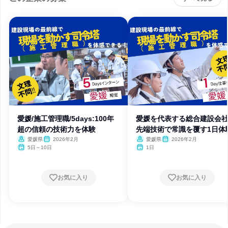
愛媛/施工管理職/5days:100年
愛媛を代表する総合建設会社
超の信頼の技術力を体験
先端技術で常識を覆す1日体
愛媛県
2026年2月
愛媛県
2026年2月
5日～10日
1日
お気に入り
お気に入り