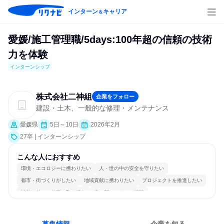
インターン
キャリア
＆
愛媛/施工管理職/5days:100年超の信頼の技術
力を体験
インターンシップ
株式会社二神組
企業をフォロー
建設・土木、一般的な修理・メンテナンス
愛媛県
5日～10日
2026年2月
27卒 | インターンシップ
こんな人におすすめ
環境・エコロジーに携わりたい
人・世の中の安全を守りたい
都市・街づくりがしたい
地域貢献に携わりたい
プロジェクトを推進したい
情熱を持って仕事に取り組む
常に新しいものに挑戦
女性が働きやすい環境で働ける
若手が裁量を持てる環境
目標に追われず働ける