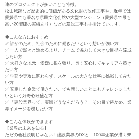
連のプロジェクトが多いことも特徴。
松山城跡など歴史的に価値がある文化財の改修工事や、近年では
愛媛県でも著名な県民文化会館や大型マンション（愛媛県で最も
高い20階建の実績あり）などの建設工事も手掛けています。
◆こんな方におすすめ
✅ 誰かのため、社会のために働きたいという想いが強い方
✅ 一人で黙々と進めるより、チームで協力して大きな目標を達成
したい方
✅ 大好きな地元・愛媛に根を張り、長く安心してキャリアを築き
たい方
✅ 学部や専攻に関わらず、スケールの大きな仕事に挑戦してみた
い方
✅ 安定した企業で働きたい、でも新しいことにもチャレンジした
いという好奇心旺盛な方
✅ 「建設業界って、実際どうなんだろう？」その目で確かめ、業
界イメージを覆したい方
◆こんな体験ができます
【業界の未来を知る】
ただの会社説明じゃない！建設業界のDXと、100年企業が描く未