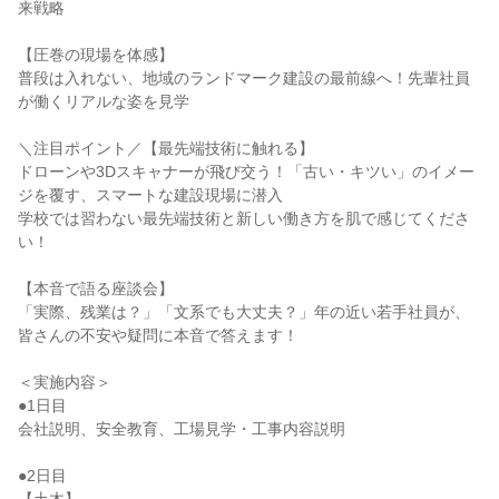
来戦略
【圧巻の現場を体感】
普段は入れない、地域のランドマーク建設の最前線へ！先輩社員
が働くリアルな姿を見学
＼注目ポイント／【最先端技術に触れる】
ドローンや3Dスキャナーが飛び交う！「古い・キツい」のイメー
ジを覆す、スマートな建設現場に潜入
学校では習わない最先端技術と新しい働き方を肌で感じてくださ
い！
【本音で語る座談会】
「実際、残業は？」「文系でも大丈夫？」年の近い若手社員が、
皆さんの不安や疑問に本音で答えます！
＜実施内容＞
●1日目
会社説明、安全教育、工場見学・工事内容説明
●2日目