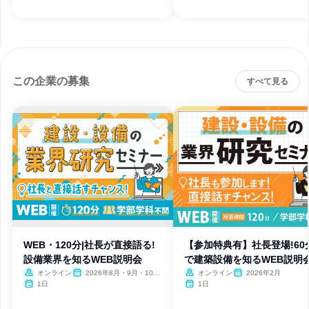
この企業の募集
すべて見る
WEB・120分|社長が直接語る!
【参加特典有】社長登場!60
設備業界を知るWEB説明会
で建築設備を知るWEB説明
オンライン
2026年8月・9月・10
オンライン
2026年2月
月・11月・12月
1日
1日