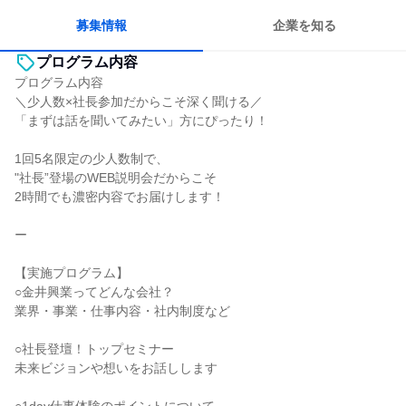
一つの専門分野を極める
募集情報
企業を知る
プログラム内容
プログラム内容
＼少人数×社長参加だからこそ深く聞ける／
「まずは話を聞いてみたい」方にぴったり！
1回5名限定の少人数制で、
"社長”登場のWEB説明会だからこそ
2時間でも濃密内容でお届けします！
ー
【実施プログラム】
○金井興業ってどんな会社？
業界・事業・仕事内容・社内制度など
○社長登壇！トップセミナー
未来ビジョンや想いをお話しします