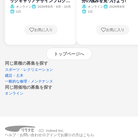
ックキャリアデザインプログラ
分の強みを見つけよう!
ム
オンライン
2026年8月・9月・10月
オンライン
2026年8月
1日
1日
お気に入り
お気に入り
トップページへ
同じ業種の募集を探す
スポーツ・レクリエーション
建設・土木
一般的な修理・メンテナンス
同じ開催地の募集を探す
オンライン
エントリーするとプログラムの詳細案内を
ヘルプ・お問い合わせ
ログインでお困りの方はこちら
受け取れるようになります