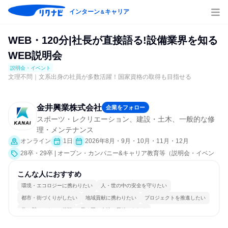
インターン
キャリア
＆
WEB・120分|社長が直接語る!設備業界を知る
WEB説明会
説明会・イベント
文理不問｜文系出身の社員が多数活躍！国家資格の取得も目指せる
金井興業株式会社
企業をフォロー
スポーツ・レクリエーション、建設・土木、一般的な修
理・メンテナンス
オンライン
1日
2026年8月・9月・10月・11月・12月
28卒・29卒 | オープン・カンパニー&キャリア教育等（説明会・イベン
ト [職種研究、社員交流会、就活サポート、会社説明会、業界研究]）
こんな人におすすめ
環境・エコロジーに携わりたい
人・世の中の安全を守りたい
都市・街づくりがしたい
地域貢献に携わりたい
プロジェクトを推進したい
常に新しいものに挑戦
長く同じ会社に居続けられる
自分の好きな場所で働ける
多様な職種の人と関われる