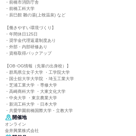
・前橋市消防庁舎
・前橋工科大学
・辰巳館 雛の湯(上牧温泉) など
【働きやすい環境づくり】
・年間休日125日
・奨学金代理返還制度あり
・外部・内部研修あり
・資格取得バックアップ
【OB･OG情報（先輩の出身校）】
・群馬県立女子大学 ・工学院大学
・国士舘大学大学院 ・埼玉工業大学
・芝浦工業大学 ・専修大学
・高崎商科大学 ・大東文化大学
・中央大学 ・東京農業大学
・新潟工科大学 ・日本大学
・共愛学園前橋国際大学・立教大学
開催地
オンライン
金井興業株式会社